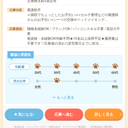
交通費支給※規定有
看護助手
仕事内容
≪病院でちょっとしたお手伝い≫○カルテ整理などの看護師
さんのお手伝い○シーツの交換やベッドメイキング…
職種未経験OK / ブランクOK / パソコンスキル不要 / 英語力不
応募資格
要
無資格・未経験OK年齢不問★10名以上採用予定★履歴書は
不要です▽応募後の流れ1)翌営業日までに担当…
職場の雰囲気
年齢層
20代
30代
40代
50代
60代
男女比率
女性
男性
もっと見る
気になる!
応募へ進む
詳しく見る
派遣会社
マンパワーグループ株式会社 ケアサービス事業部 （医療福祉介護関連）