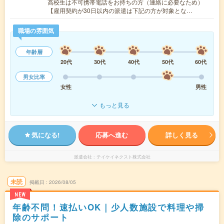
高校生は不可携帯電話をお持ちの方（連絡に必要なため）
【雇用契約が30日以内の派遣は下記の方が対象とな…
職場の雰囲気
年齢層
20代
30代
40代
50代
60代
男女比率
女性
男性
もっと見る
気になる!
応募へ進む
詳しく見る
派遣会社
テイケイネクスト株式会社
未読
掲載日
2026/08/05
NEW
年齢不問！速払いOK｜少人数施設で料理や掃
除のサポート