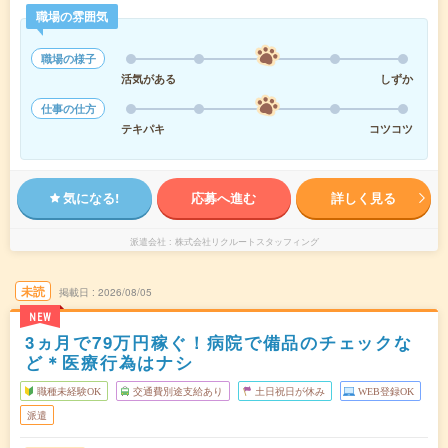
職場の雰囲気
職場の様子
活気がある
しずか
仕事の仕方
テキパキ
コツコツ
気になる!
応募へ進む
詳しく見る
派遣会社
株式会社リクルートスタッフィング
未読
掲載日
2026/08/05
NEW
3ヵ月で79万円稼ぐ！病院で備品のチェックな
ど＊医療行為はナシ
職種未経験OK
交通費別途支給あり
土日祝日が休み
WEB登録OK
派遣