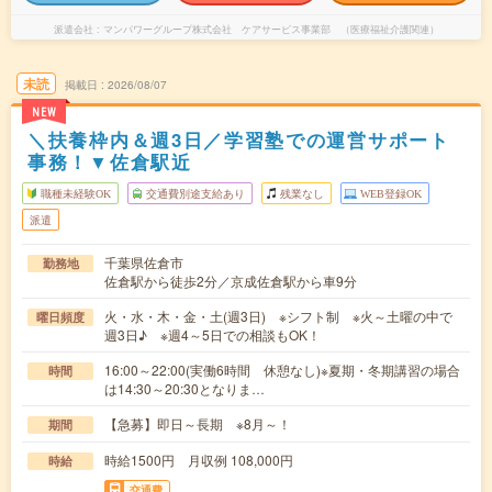
派遣会社
マンパワーグループ株式会社 ケアサービス事業部 （医療福祉介護関連）
未読
掲載日
2026/08/07
NEW
＼扶養枠内＆週3日／学習塾での運営サポート
事務！▼佐倉駅近
職種未経験OK
交通費別途支給あり
残業なし
WEB登録OK
派遣
千葉県佐倉市
勤務地
佐倉駅から徒歩2分／京成佐倉駅から車9分
火・水・木・金・土(週3日) ※シフト制 ※火～土曜の中で
曜日頻度
週3日♪ ※週4～5日での相談もOK！
16:00～22:00(実働6時間 休憩なし)※夏期・冬期講習の場合
時間
は14:30～20:30となりま…
【急募】即日～長期 ※8月～！
期間
時給1500円 月収例 108,000円
時給
交通費