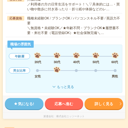
／利用者の方の日常生活をサポート！＼▽具体的には…・買
い物や散歩に付き添ったり・折り紙や体操などのレ…
職種未経験OK / ブランクOK / パソコンスキル不要 / 英語力不
応募資格
要
＼無資格＊未経験OK／★年齢不問・ブランクOK★履歴書不
要・来社不要（電話登録OK）★社会保険完備＼…
職場の雰囲気
年齢層
20代
30代
40代
50代
60代
男女比率
女性
男性
もっと見る
気になる!
応募へ進む
詳しく見る
派遣会社
株式会社ニッソーネット