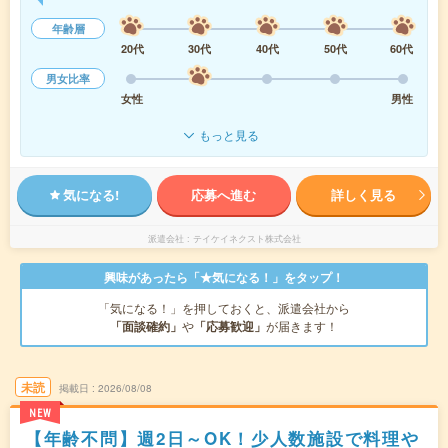
年齢層
20代
30代
40代
50代
60代
男女比率
女性
男性
もっと見る
気になる!
応募へ進む
詳しく見る
派遣会社
テイケイネクスト株式会社
興味があったら「★気になる！」をタップ！
「気になる！」を押しておくと、派遣会社から
「面談確約」
や
「応募歓迎」
が届きます！
未読
掲載日
2026/08/08
NEW
【年齢不問】週2日～OK！少人数施設で料理や