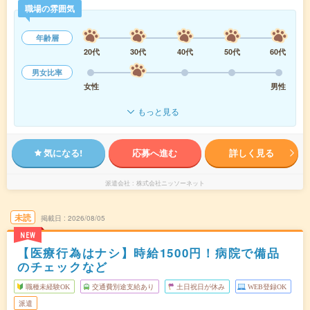
職場の雰囲気
年齢層
20代
30代
40代
50代
60代
男女比率
女性
男性
もっと見る
気になる!
応募へ進む
詳しく見る
派遣会社
株式会社ニッソーネット
未読
掲載日
2026/08/05
NEW
【医療行為はナシ】時給1500円！病院で備品
のチェックなど
職種未経験OK
交通費別途支給あり
土日祝日が休み
WEB登録OK
派遣