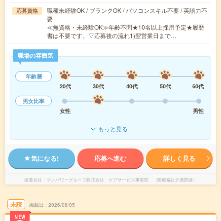
職種未経験OK / ブランクOK / パソコンスキル不要 / 英語力不
応募資格
要
≪無資格・未経験OK≫年齢不問★10名以上採用予定★履歴
書は不要です。▽応募後の流れ1)翌営業日まで…
職場の雰囲気
年齢層
20代
30代
40代
50代
60代
男女比率
女性
男性
もっと見る
気になる!
応募へ進む
詳しく見る
派遣会社
マンパワーグループ株式会社 ケアサービス事業部 （医療福祉介護関連）
未読
掲載日
2026/08/05
NEW