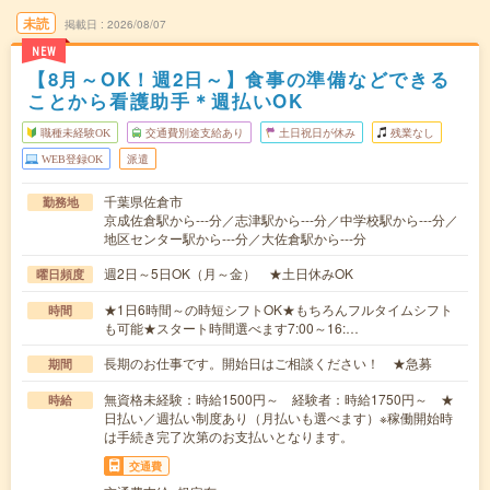
未読
掲載日
2026/08/07
NEW
【8月～OK！週2日～】食事の準備などできる
ことから看護助手＊週払いOK
職種未経験OK
交通費別途支給あり
土日祝日が休み
残業なし
WEB登録OK
派遣
千葉県佐倉市
勤務地
京成佐倉駅から---分／志津駅から---分／中学校駅から---分／
地区センター駅から---分／大佐倉駅から---分
週2日～5日OK（月～金） ★土日休みOK
曜日頻度
★1日6時間～の時短シフトOK★もちろんフルタイムシフト
時間
も可能★スタート時間選べます7:00～16:…
長期のお仕事です。開始日はご相談ください！ ★急募
期間
無資格未経験：時給1500円～ 経験者：時給1750円～ ★
時給
日払い／週払い制度あり（月払いも選べます）※稼働開始時
は手続き完了次第のお支払いとなります。
交通費