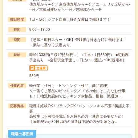
佐倉駅から---分／京成佐倉駅から---分／ユーカリが丘駅から-
--分／京成臼井駅から---分／志津駅から---分
1日～OK！シフト自由！好きな曜日で働けます！
曜日頻度
9:00～18:00
時間
【急募＊即日スタートOK】登録後は好きな時に働けます！
期間
（業法に基づく規定あり）
時給1333円(日収1万664円～) (手当：1日580円) ■初勤務
時給
手当あり ※全額現金手渡し・日払い・週払いOK(規定有)
交通費
580円
軽作業（仕分け・ピッキング・検品、商品管理）
仕事内容
＼一番くじ景品のピッキング／《その他にはこんなお仕事
も！》物流施設内でピッキングや検品、梱包、流通加…
職種未経験OK / ブランクOK / パソコンスキル不要 / 英語力不
応募資格
要
高校生は不可携帯電話をお持ちの方（連絡に必要なため）
【雇用契約が30日以内の派遣は下記の方が対象とな…
職場の雰囲気