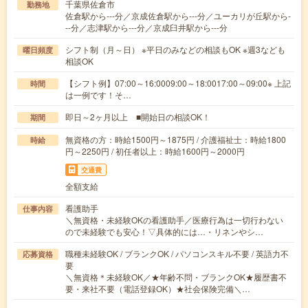
千葉県佐倉市
勤務地
佐倉駅から---分／京成佐倉駅から---分／ユーカリが丘駅から-
--分／志津駅から---分／京成臼井駅から---分
シフト制（月～日） ※平日のみなどの相談もOK ※週3なども
曜日頻度
相談OK
【シフト例】07:00～16:0009:00～18:0017:00～09:00※ 上記
時間
は一例です！そ…
即日～2ヶ月以上 ■開始日の相談OK！
期間
無資格の方：時給1500円～1875円 / 介護福祉士：時給1800
時給
円～2250円 / 初任者以上：時給1600円～2000円
交通費
全額支給
看護助手
仕事内容
＼無資格・未経験OKの看護助手／医療行為は一切行わない
ので未経験でも安心！▽具体的には…・リネンやシ…
職種未経験OK / ブランクOK / パソコンスキル不要 / 英語力不
応募資格
要
＼無資格＊未経験OK／★年齢不問・ブランクOK★履歴書不
要・来社不要（電話登録OK）★社会保険完備＼…