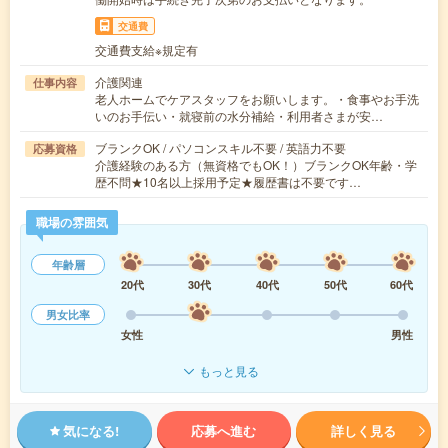
交通費
交通費支給※規定有
介護関連
仕事内容
老人ホームでケアスタッフをお願いします。・食事やお手洗
いのお手伝い・就寝前の水分補給・利用者さまが安…
ブランクOK / パソコンスキル不要 / 英語力不要
応募資格
介護経験のある方（無資格でもOK！）ブランクOK年齢・学
歴不問★10名以上採用予定★履歴書は不要です…
職場の雰囲気
年齢層
20代
30代
40代
50代
60代
男女比率
女性
男性
もっと見る
気になる!
応募へ進む
詳しく見る