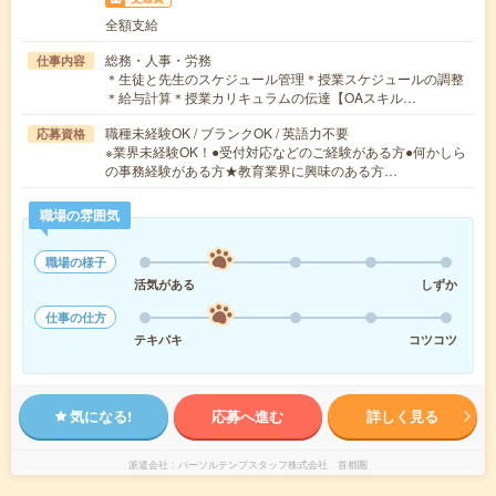
全額支給
総務・人事・労務
仕事内容
＊生徒と先生のスケジュール管理＊授業スケジュールの調整
＊給与計算＊授業カリキュラムの伝達【OAスキル…
職種未経験OK / ブランクOK / 英語力不要
応募資格
※業界未経験OK！●受付対応などのご経験がある方●何かしら
の事務経験がある方★教育業界に興味のある方…
職場の雰囲気
職場の様子
活気がある
しずか
仕事の仕方
テキパキ
コツコツ
気になる!
応募へ進む
詳しく見る
派遣会社
パーソルテンプスタッフ株式会社 首都圏