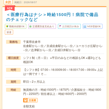
未読
掲載日
2026/08/07
NEW
＜医療行為はナシ＞時給1500円！病院で備品
のチェックなど
職種未経験OK
交通費別途支給あり
土日祝日が休み
WEB登録OK
派遣
千葉県佐倉市
勤務地
佐倉駅から---分／京成佐倉駅から---分／ユーカリが丘駅から-
--分／志津駅から---分／京成臼井駅から---分
シフト制（月～日） ※平日のみなどの相談もOK ※週3なども
曜日頻度
相談OK
【シフト例】07:00～16:0009:00～18:0017:00～09:00※ 上記
時間
は一例です！そ…
即日～2ヶ月以上
期間
無資格の方：時給1500円～1875円 / 介護福祉士：時給1800
時給
円～2250円 / 初任者以上：時給1600円～2000円
交通費
全額支給