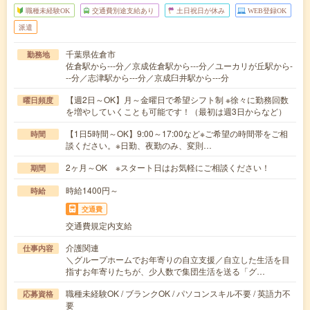
職種未経験OK
交通費別途支給あり
土日祝日が休み
WEB登録OK
派遣
千葉県佐倉市
勤務地
佐倉駅から---分／京成佐倉駅から---分／ユーカリが丘駅から-
--分／志津駅から---分／京成臼井駅から---分
【週2日～OK】月～金曜日で希望シフト制 ※徐々に勤務回数
曜日頻度
を増やしていくことも可能です！（最初は週3日からなど）
【1日5時間～OK】9:00～17:00など※ご希望の時間帯をご相
時間
談ください。※日勤、夜勤のみ、変則…
2ヶ月～OK ※スタート日はお気軽にご相談ください！
期間
時給1400円～
時給
交通費
交通費規定内支給
介護関連
仕事内容
＼グループホームでお年寄りの自立支援／自立した生活を目
指すお年寄りたちが、少人数で集団生活を送る「グ…
職種未経験OK / ブランクOK / パソコンスキル不要 / 英語力不
応募資格
要