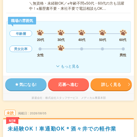
＼無資格・未経験OK／※年齢不問※50代・60代の方も活躍
中！※履歴書不要・来社不要で電話相談もOK…
職場の雰囲気
年齢層
20代
30代
40代
50代
60代
男女比率
女性
男性
もっと見る
気になる!
応募へ進む
詳しく見る
派遣会社
株式会社スタッフサービス メディカル事業本部
未読
掲載日
2026/08/05
NEW
未経験OK！車通勤OK＊酒々井での軽作業