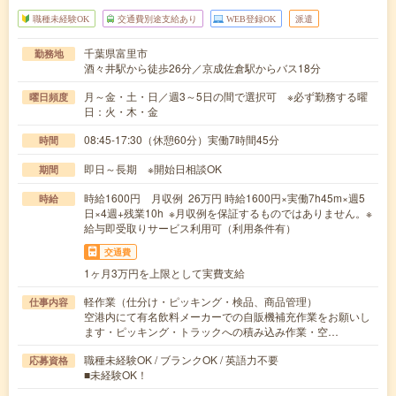
職種未経験OK
交通費別途支給あり
WEB登録OK
派遣
千葉県富里市
勤務地
酒々井駅から徒歩26分／京成佐倉駅からバス18分
月～金・土・日／週3～5日の間で選択可 ※必ず勤務する曜
曜日頻度
日：火・木・金
08:45-17:30（休憩60分）実働7時間45分
時間
即日～長期 ※開始日相談OK
期間
時給1600円 月収例 26万円 時給1600円×実働7h45m×週5
時給
日×4週+残業10h ※月収例を保証するものではありません。※
給与即受取りサービス利用可（利用条件有）
交通費
1ヶ月3万円を上限として実費支給
軽作業（仕分け・ピッキング・検品、商品管理）
仕事内容
空港内にて有名飲料メーカーでの自販機補充作業をお願いし
ます・ピッキング・トラックへの積み込み作業・空…
職種未経験OK / ブランクOK / 英語力不要
応募資格
■未経験OK！