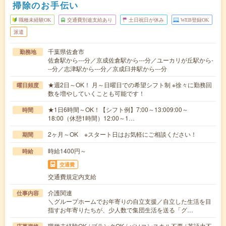
掃除のお手伝い
職種未経験OK
交通費別途支給あり
土日祝日が休み
WEB登録OK
派遣
千葉県佐倉市
勤務地
佐倉駅から---分／京成佐倉駅から---分／ユーカリが丘駅から-
--分／志津駅から---分／京成臼井駅から---分
★週2日～OK！ 月～日曜日での希望シフト制 ※徐々に勤務回
曜日頻度
数を増やしていくことも可能です！
★1日6時間～OK！【シフト例】7:00～13:009:00～
時間
18:00（休憩1時間）12:00～1…
2ヶ月～OK ※スタート日はお気軽にご相談ください！
期間
時給1400円～
時給
交通費
交通費規定内支給
介護関連
仕事内容
＼グループホームでお年寄りの自立支援／自立した生活を目
指すお年寄りたちが、少人数で集団生活を送る「グ…
職種未経験OK / ブランクOK / パソコンスキル不要 / 英語力不