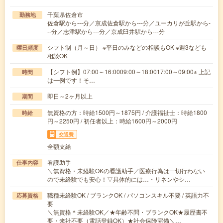
千葉県佐倉市
勤務地
佐倉駅から---分／京成佐倉駅から---分／ユーカリが丘駅から-
--分／志津駅から---分／京成臼井駅から---分
シフト制（月～日） ※平日のみなどの相談もOK ※週3なども
曜日頻度
相談OK
【シフト例】07:00～16:0009:00～18:0017:00～09:00※ 上記
時間
は一例です！そ…
即日～2ヶ月以上
期間
無資格の方：時給1500円～1875円 / 介護福祉士：時給1800
時給
円～2250円 / 初任者以上：時給1600円～2000円
交通費
全額支給
看護助手
仕事内容
＼無資格・未経験OKの看護助手／医療行為は一切行わない
ので未経験でも安心！▽具体的には…・リネンやシ…
職種未経験OK / ブランクOK / パソコンスキル不要 / 英語力不
応募資格
要
＼無資格＊未経験OK／★年齢不問・ブランクOK★履歴書不
要・来社不要（電話登録OK）★社会保険完備＼…