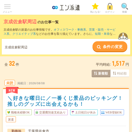
メニュー
気になる!
ログイン
検索
京成佐倉駅周辺
のお仕事一覧
京成佐倉駅の派遣のお仕事情報です。
オフィスワーク・事務系
、
営業・販売・サービ
ス系
、
クリエイティブ系
などのお仕事を取り揃えています。さらに、
短期
・
単発
など
の期間や、
職種未経験OK
などのこだわり条件で絞り込んでいただけます。
条件の変更
また、
成田駅
・
勝田台駅
・
八千代中央駅
・
佐倉駅
・
京成成田駅
など近隣駅のお仕事も
京成佐倉駅周辺
ご確認いただけます。
32
1,517
全
件
平均時給:
円
時給順
新着順
未読
掲載日
2026/08/08
NEW
＼好きな曜日に／一番くじ景品のピッキング！
推しのグッズに出会えるかも！
職種未経験OK
交通費別途支給あり
土日祝日が休み
WEB登録OK
派遣
千葉県佐倉市
勤務地