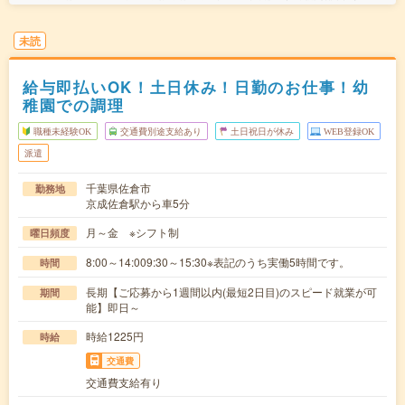
未読
給与即払いOK！土日休み！日勤のお仕事！幼
稚園での調理
職種未経験OK
交通費別途支給あり
土日祝日が休み
WEB登録OK
派遣
千葉県佐倉市
勤務地
京成佐倉駅から車5分
月～金 ※シフト制
曜日頻度
8:00～14:009:30～15:30※表記のうち実働5時間です。
時間
長期【ご応募から1週間以内(最短2日目)のスピード就業が可
期間
能】即日～
時給1225円
時給
交通費
交通費支給有り