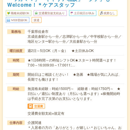
Welcome！＊ケアスタッフ
職種未経験OK
交通費別途支給あり
土日祝日が休み
残業なし
WEB登録OK
派遣
千葉県佐倉市
勤務地
京成佐倉駅から---分／志津駅から---分／中学校駅から---分／
地区センター駅から---分／大佐倉駅から---分
週2日～5日OK（月～金） ★土日休みOK
曜日頻度
★1日6時間～の時短シフトOK★スタート時間選べます！
時間
7:00～16:009:00～17:0011:…
開始日はご相談ください！ ★急募 ★職場が気に入れば、
期間
長期でも働けます！
無資格未経験：時給1500円～ 経験者：時給1750円～ ★
時給
日払い／週払い制度あり（月払いも選べます）※稼働開始時
は手続き完了次第のお支払いとなります。
交通費
交通費全額支給※規定有
介護関連
仕事内容
＊入居者の方の「ありがとう」が嬉しい＊おじいちゃん、お