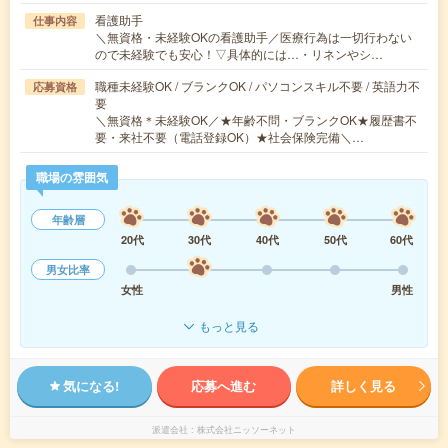
看護助手
仕事内容
＼無資格・未経験OKの看護助手／医療行為は一切行わない
ので未経験でも安心！▽具体的には…・リネンやシ…
職種未経験OK / ブランクOK / パソコンスキル不要 / 英語力不
応募資格
要
＼無資格＊未経験OK／★年齢不問・ブランクOK★履歴書不
要・来社不要（電話登録OK）★社会保険完備＼…
職場の雰囲気
年齢層
20代
30代
40代
50代
60代
男女比率
女性
男性
もっと見る
気になる!
応募へ進む
詳しく見る
派遣会社
株式会社ニッソーネット