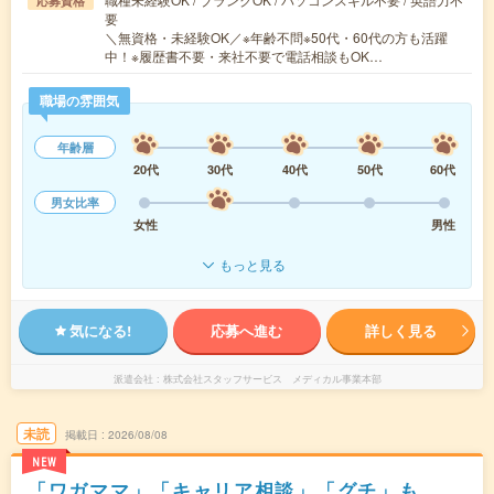
応募資格
要
＼無資格・未経験OK／※年齢不問※50代・60代の方も活躍
中！※履歴書不要・来社不要で電話相談もOK…
職場の雰囲気
年齢層
20代
30代
40代
50代
60代
男女比率
女性
男性
もっと見る
気になる!
応募へ進む
詳しく見る
派遣会社
株式会社スタッフサービス メディカル事業本部
未読
掲載日
2026/08/08
NEW
「ワガママ」「キャリア相談」「グチ」も