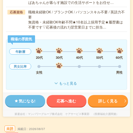
ばあちゃんが暮らす施設での生活サポートをお任せ…
職種未経験OK / ブランクOK / パソコンスキル不要 / 英語力不
応募資格
要
無資格・未経験OK年齢不問★10名以上採用予定★履歴書は
不要です▽応募後の流れ1)翌営業日までに担当…
職場の雰囲気
年齢層
20代
30代
40代
50代
60代
男女比率
女性
男性
もっと見る
気になる!
応募へ進む
詳しく見る
派遣会社
マンパワーグループ株式会社 ケアサービス事業部 （医療福祉介護関連）
未読
掲載日
2026/08/07