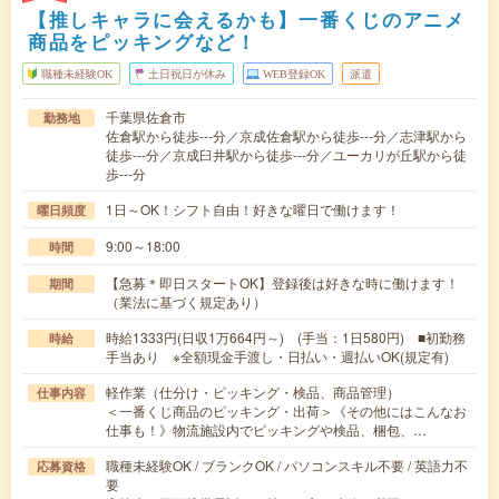
【推しキャラに会えるかも】一番くじのアニメ
商品をピッキングなど！
職種未経験OK
土日祝日が休み
WEB登録OK
派遣
千葉県佐倉市
勤務地
佐倉駅から徒歩---分／京成佐倉駅から徒歩---分／志津駅から
徒歩---分／京成臼井駅から徒歩---分／ユーカリが丘駅から徒
歩---分
1日～OK！シフト自由！好きな曜日で働けます！
曜日頻度
9:00～18:00
時間
【急募＊即日スタートOK】登録後は好きな時に働けます！
期間
（業法に基づく規定あり）
時給1333円(日収1万664円～) (手当：1日580円) ■初勤務
時給
手当あり ※全額現金手渡し・日払い・週払いOK(規定有)
軽作業（仕分け・ピッキング・検品、商品管理）
仕事内容
＜一番くじ商品のピッキング・出荷＞《その他にはこんなお
仕事も！》物流施設内でピッキングや検品、梱包、…
職種未経験OK / ブランクOK / パソコンスキル不要 / 英語力不
応募資格
要