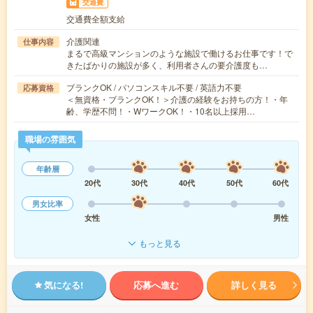
交通費
交通費全額支給
介護関連
仕事内容
まるで高級マンションのような施設で働けるお仕事です！で
きたばかりの施設が多く、利用者さんの要介護度も…
ブランクOK / パソコンスキル不要 / 英語力不要
応募資格
＜無資格・ブランクOK！＞介護の経験をお持ちの方！・年
齢、学歴不問！・WワークOK！・10名以上採用…
職場の雰囲気
年齢層
20代
30代
40代
50代
60代
男女比率
女性
男性
もっと見る
気になる!
応募へ進む
詳しく見る