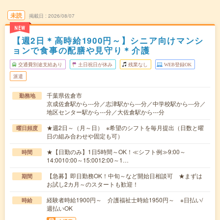
未読
掲載日
2026/08/07
NEW
【週2日＊高時給1900円～】シニア向けマンシ
ョンで食事の配膳や見守り＊介護
交通費別途支給あり
土日祝日が休み
残業なし
WEB登録OK
派遣
千葉県佐倉市
勤務地
京成佐倉駅から---分／志津駅から---分／中学校駅から---分／
地区センター駅から---分／大佐倉駅から---分
★週2日～（月～日） ※希望のシフトを毎月提出（日数と曜
曜日頻度
日の組み合わせや固定も可）
★【日勤のみ】1日5時間～OK！≪シフト例≫9:00～
時間
14:0010:00～15:0012:00～1…
【急募】即日勤務OK！中旬～など開始日相談可 ★まずは
期間
お試し2カ月～のスタートも歓迎！
経験者時給1900円～ 介護福祉士時給1950円～ ※日払い/
時給
週払いOK