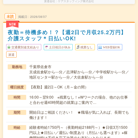
派遣会社
ケアスタッフィング株式会社
未読
掲載日
2026/08/07
NEW
夜勤＝待機多め！？【週2日で月収25.2万円】
介護スタッフ＊日払いOK!
交通費別途支給あり
土日祝日が休み
残業なし
WEB登録OK
派遣
千葉県佐倉市
勤務地
京成佐倉駅から---分／志津駅から---分／中学校駅から---分／
地区センター駅から---分／大佐倉駅から---分
【夜勤】週2日～OK（月～金の間）
曜日頻度
16:00～翌9:00 ※残業なし！※Wワークの場合、他のお仕事
時間
と合わせ週40時間超の就業はご案内で…
開始日はご相談ください！ ★職場が気に入れば、長期でも
期間
働けます！
経験者時給1750円～（夜勤時給2188円～）★日収3万1500
時給
円以上★日払い／週払い制度あり（月払いも選べます）※稼
働開始時は手続き完了次第のお支払いとなります。