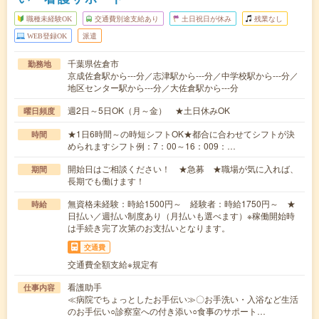
職種未経験OK
交通費別途支給あり
土日祝日が休み
残業なし
WEB登録OK
派遣
千葉県佐倉市
勤務地
京成佐倉駅から---分／志津駅から---分／中学校駅から---分／
地区センター駅から---分／大佐倉駅から---分
週2日～5日OK（月～金） ★土日休みOK
曜日頻度
★1日6時間～の時短シフトOK★都合に合わせてシフトが決
時間
められますシフト例：7：00～16：009：…
開始日はご相談ください！ ★急募 ★職場が気に入れば、
期間
長期でも働けます！
無資格未経験：時給1500円～ 経験者：時給1750円～ ★
時給
日払い／週払い制度あり（月払いも選べます）※稼働開始時
は手続き完了次第のお支払いとなります。
交通費
交通費全額支給※規定有
看護助手
仕事内容
≪病院でちょっとしたお手伝い≫〇お手洗い・入浴など生活
のお手伝い○診察室への付き添い○食事のサポート…