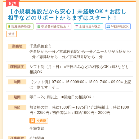
NEW
【小規模施設だから安心】未経験OK＊お話し
相手などのサポートからまずはスタート！
職種未経験OK
交通費別途支給あり
土日祝日が休み
WEB登録OK
派遣
千葉県佐倉市
勤務地
佐倉駅から---分／京成佐倉駅から---分／ユーカリが丘駅から-
--分／志津駅から---分／京成臼井駅から---分
シフト制（月～日） ※平日のみなどの相談もOK ※週3なども
曜日頻度
相談OK
【シフト例】07:00～16:0009:00～18:0017:00～09:00※ 上記
時間
は一例です！そ…
即日～2ヶ月以上 ■開始日の相談OK！
期間
無資格の方：時給1500円～1875円 / 介護福祉士：時給1800
時給
円～2250円 / 初任者以上：時給1600円～2000円
交通費
全額支給
介護関連
仕事内容