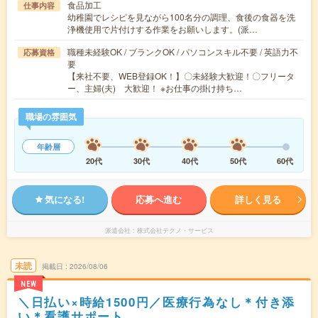
食品加工
仕事内容
幼稚園でレシピを見ながら100名分の調理、食後の食器を洗
浄機使用で片付けする作業をお願いします。(派…
職種未経験OK / ブランクOK / パソコンスキル不要 / 英語力不
応募資格
要
【来社不要、WEB登録OK！】〇未経験大歓迎！〇フリータ
ー、主婦(夫) 大歓迎！ ※お仕事の掛け持ち…
職場の雰囲気
年齢層
20代
30代
40代
50代
60代
気になる!
応募へ進む
詳しく見る
派遣会社
株式会社テクノ・サービス
未読
掲載日
2026/08/06
NEW
＼日払い×時給1500円／医療行為なし＊付き添
い＊看護サポート