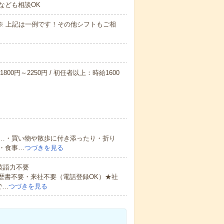
なども相談OK
～09:00※ 上記は一例です！その他シフトもご相
800円～2250円 / 初任者以上：時給1600
…・買い物や散歩に付き添ったり・折り
・食事…
つづきを見る
 英語力不要
歴書不要・来社不要（電話登録OK）★社
で…
つづきを見る