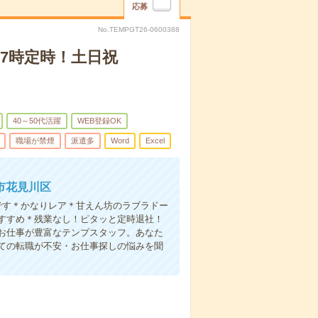
応募
No.TEMPGT26-0600388
7時定時！土日祝
40～50代活躍
WEB登録OK
職場が禁煙
派遣多
Word
Excel
市花見川区
務です＊かなりレア＊甘えん坊のラブラドー
すすめ＊残業なし！ピタッと定時退社！
お仕事が豊富なテンプスタッフ。あなた
ての転職が不安・お仕事探しの悩みを聞