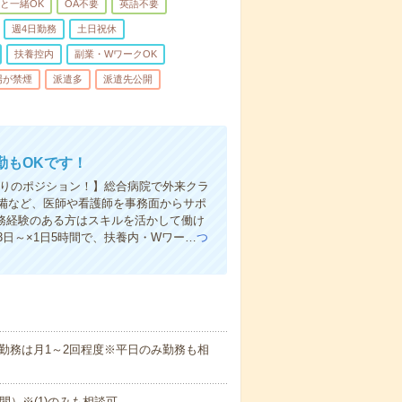
と一緒OK
OA不要
英語不要
週4日勤務
土日祝休
扶養控内
副業・WワークOK
場が禁煙
派遣多
派遣先公開
勤もOKです！
たりのポジション！】総合病院で外来クラ
備など、医師や看護師を事務面からサポ
務経験のある方はスキルを活かして働け
日～×1日5時間で、扶養内・Wワー…
つ
勤務は月1～2回程度※平日のみ勤務も相
働5時間）※(1)のみも相談可