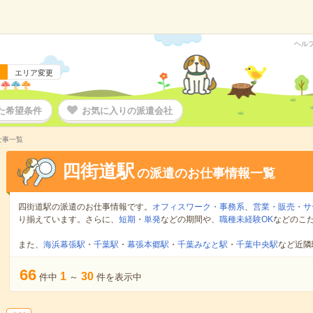
ヘル
エリア変更
た希望条件
お気に入りの派遣会社
仕事一覧
四街道駅
の派遣のお仕事情報一覧
四街道駅の派遣のお仕事情報です。
オフィスワーク・事務系
、
営業・販売・サ
り揃えています。さらに、
短期
・
単発
などの期間や、
職種未経験OK
などのこ
また、
海浜幕張駅
・
千葉駅
・
幕張本郷駅
・
千葉みなと駅
・
千葉中央駅
など近隣
66
1
30
件中
～
件を表示中