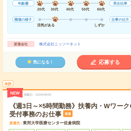
年齢層
男女比率
20代
30代
40代
50代
60代
職場の様子
仕事の仕方
活気がある
しずか
株式会社ニッソーネット
派遣会社
応募する
気になる！
未読
NEW
掲載日
2026/08/09
《週3日～×5時間勤務》扶養内・Wワーク
受付事務のお仕事
派遣
東邦大学医療センター佐倉病院
派遣先