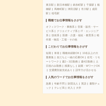
東京駅
新日本橋駅
錦糸町駅
千葉駅
船
橋駅
馬喰町駅
津田沼駅
市川駅
成田
駅
稲毛駅
職種でお仕事情報をさがす
オフィスワーク・事務系
営業・販売・サー
ビス系
クリエイティブ系
IT・エンジニア
系
技術系
医療・介護・福祉・教育系
軽
作業・物流・工場・その他
こだわりでお仕事情報をさがす
短期
単発
職種未経験OK
10名以上の大
量募集
友だちと一緒の応募OK
在宅・リモ
ートワーク
週2～3日勤務
週4日勤務
土
日祝のみ勤務
残業なし
副業・WワークOK
交通費別途支給あり
語学力が活かせる
人気のワードでお仕事情報をさがす
急募
年齢不問
財団法人
英語
書類チェ
ック
テレビ局
封入
大学