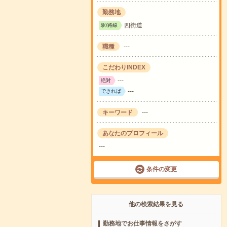
勤務地
四街道
駅/路線
職種
---
こだわりINDEX
---
絶対
---
できれば
キーワード
---
あなたのプロフィール
---
条件の変更
他の検索結果を見る
勤務地でお仕事情報をさがす