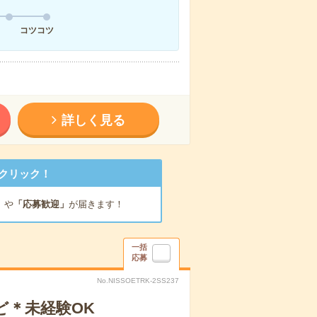
コツコツ
詳しく見る
クリック！
」
や
「応募歓迎」
が届きます！
一括
応募
No.NISSOETRK-2SS237
ど＊未経験OK