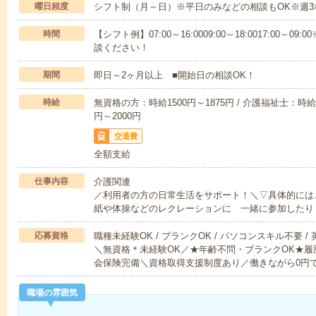
曜日頻度
シフト制（月～日）※平日のみなどの相談もOK※週3
時間
【シフト例】07:00～16:0009:00～18:0017:00
談ください！
期間
即日～2ヶ月以上 ■開始日の相談OK！
時給
無資格の方：時給1500円～1875円 / 介護福祉士：時給1
円～2000円
交通費
全額支給
仕事内容
介護関連
／利用者の方の日常生活をサポート！＼▽具体的には
紙や体操などのレクレーションに 一緒に参加したり
応募資格
職種未経験OK / ブランクOK / パソコンスキル不要 /
＼無資格＊未経験OK／★年齢不問・ブランクOK★履
会保険完備＼資格取得支援制度あり／働きながら0円
職場の雰囲気