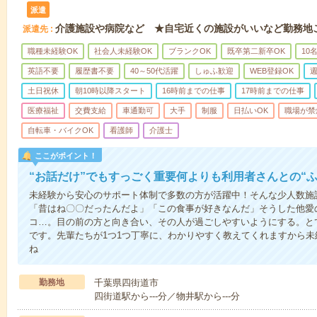
派遣
介護施設や病院など ★自宅近くの施設がいいなど勤務地
派遣先
職種未経験OK
社会人未経験OK
ブランクOK
既卒第二新卒OK
10
英語不要
履歴書不要
40～50代活躍
しゅふ歓迎
WEB登録OK
週
土日祝休
朝10時以降スタート
16時前までの仕事
17時前までの仕事
医療福祉
交費支給
車通勤可
大手
制服
日払いOK
職場が禁
自転車・バイクOK
看護師
介護士
ここがポイント！
“お話だけ”でもすっごく重要何よりも利用者さんとの“
未経験から安心のサポート体制で多数の方が活躍中！そんな少人数施
「昔はね〇〇だったんだよ」「この食事が好きなんだ」そうした他愛
コ…。目の前の方と向き合い、その人が過ごしやすいようにする。と
です。先輩たちが1つ1つ丁寧に、わかりやすく教えてくれますから
ね
勤務地
千葉県四街道市
四街道駅から---分／物井駅から---分