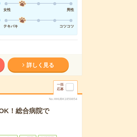
女性
男性
テキパキ
コツコツ
詳しく見る
一括
応募
No.HHUBK1859854
OK！総合病院で