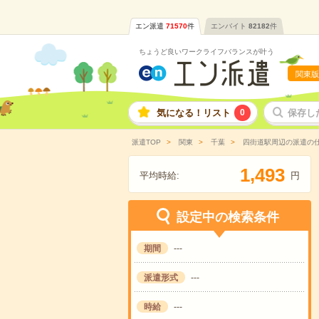
エン派遣
71570
件
エンバイト
82182
件
ちょうど良いワークライフバランスが叶う
関東版
気になる！リスト
0
保存し
派遣TOP
関東
千葉
四街道駅周辺の派遣の
,
1
4
9
3
平均時給:
円
設定中の検索条件
期間
---
派遣形式
---
時給
---