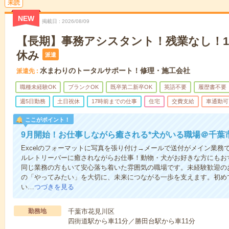
未読
NEW
掲載日
2026/08/09
【長期】事務アシスタント！残業なし！1
休み
派遣
水まわりのトータルサポート！修理・施工会社
派遣先
職種未経験OK
ブランクOK
既卒第二新卒OK
英語不要
履歴書不要
週5日勤務
土日祝休
17時前までの仕事
住宅
交費支給
車通勤可
ここがポイント！
9月開始！お仕事しながら癒される*犬がいる職場＠千葉
Excelのフォーマットに写真を張り付け→メールで送付がメイン業
ルレトリーバーに癒されながらお仕事！動物・犬がお好きな方にもお
同じ業務の方もいて安心落ち着いた雰囲気の職場です。未経験歓迎の
の「やってみたい」を大切に、未来につながる一歩を支えます。初め
い…
つづきを見る
勤務地
千葉市花見川区
四街道駅から車11分／勝田台駅から車11分