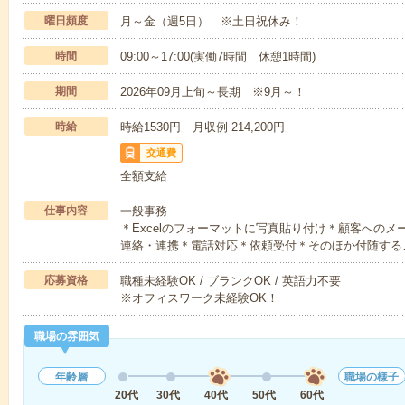
曜日頻度
月～金（週5日） ※土日祝休み！
時間
09:00～17:00(実働7時間 休憩1時間)
期間
2026年09月上旬～長期 ※9月～！
時給
時給1530円 月収例 214,200円
交通費
全額支給
仕事内容
一般事務
＊Excelのフォーマットに写真貼り付け＊顧客への
連絡・連携＊電話対応＊依頼受付＊そのほか付随する
応募資格
職種未経験OK / ブランクOK / 英語力不要
※オフィスワーク未経験OK！
職場の雰囲気
年齢層
職場の様子
20代
30代
40代
50代
60代