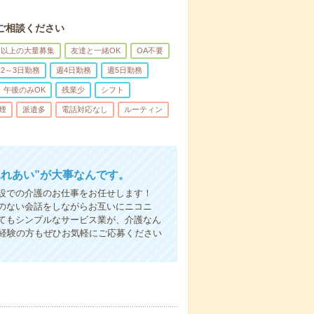
ご相談ください
名以上の大量募集
友達と一緒OK
OA不要
2～3日勤務
週4日勤務
週5日勤務
午後のみOK
残業少
シフト
煙
派遣多
電話対応なし
ルーティン
ふれあい”が大事なんです。
設での介護のお仕事をお任せします！
のない会話をしながらお互いにニコニ
てもシンプルなサービス業が、介護なん
未経験の方もぜひお気軽にご応募ください