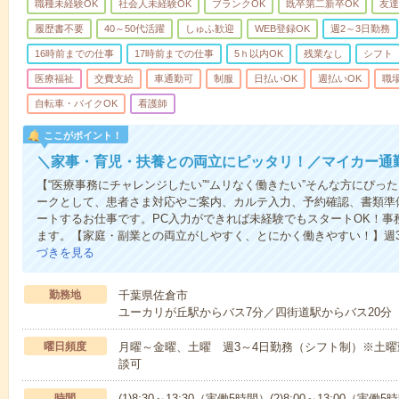
職種未経験OK
社会人未経験OK
ブランクOK
既卒第二新卒OK
友達
履歴書不要
40～50代活躍
しゅふ歓迎
WEB登録OK
週2～3日勤務
16時前までの仕事
17時前までの仕事
5ｈ以内OK
残業なし
シフト
医療福祉
交費支給
車通勤可
制服
日払いOK
週払いOK
職
自転車・バイクOK
看護師
ここがポイント！
＼家事・育児・扶養との両立にピッタリ！／マイカー通
【“医療事務にチャレンジしたい”“ムリなく働きたい”そんな方にぴっ
ークとして、患者さま対応やご案内、カルテ入力、予約確認、書類準
ートするお仕事です。PC入力ができれば未経験でもスタートOK！事
ます。【家庭・副業との両立がしやすく、とにかく働きやすい！】週3
づきを見る
勤務地
千葉県佐倉市
ユーカリが丘駅からバス7分／四街道駅からバス20分
曜日頻度
月曜～金曜、土曜 週3～4日勤務（シフト制）※土曜
談可
時間
(1)8:30～13:30（実働5時間）(2)8:00～13:00（実