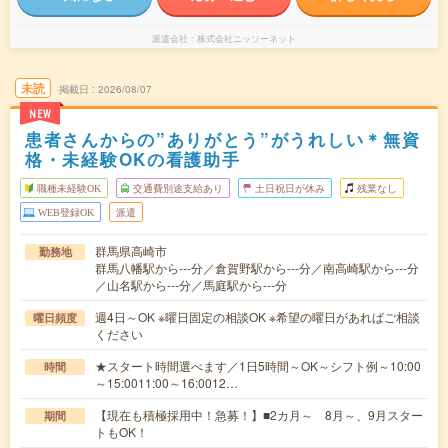
派遣会社
株式会社ニッソーネット
未読
掲載日
2026/08/07
NEW
患者さんからの”ありがとう”がうれしい＊無資
格・未経験OKの看護助手
職種未経験OK
交通費別途支給あり
土日祝日が休み
残業なし
WEB登録OK
派遣
群馬県高崎市
勤務地
群馬八幡駅から---分／倉賀野駅から---分／南高崎駅から---分
／山名駅から---分／馬庭駅から---分
週4日～OK ※曜日固定の相談OK ※希望の曜日があればご相談
曜日頻度
ください
★スタート時間選べます／1日5時間～OK～シフト例～10:00
時間
～15:0011:00～16:0012…
【現在も積極採用中！急募！】■2カ月～ 8月～、9月スター
期間
トもOK！