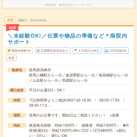
派遣会社
株式会社テクノ・サービス
未読
掲載日
2026/08/08
NEW
＼未経験OK!／伝票や物品の準備など＊病院内
サポート
職種未経験OK
交通費別途支給あり
土日祝日が休み
WEB登録OK
派遣
群馬県高崎市
勤務地
群馬八幡駅から---分／倉賀野駅から---分／南高崎駅から---分
／山名駅から---分／馬庭駅から---分
平日のみ週3日～OK！
曜日頻度
下記時間帯よりご相談OK07:30-16:30 / 08:00-17:00 /
時間
08:30-17:3…
長期のお仕事です。開始日はご相談ください！ ※急募
期間
無資格未経験：時給1300円～ 経験者：時給1350円～ ■月
時給
収例(週3日)：時給1300円×8H×12日＝12万4800円 ※前払
い・日払い・週払いOK