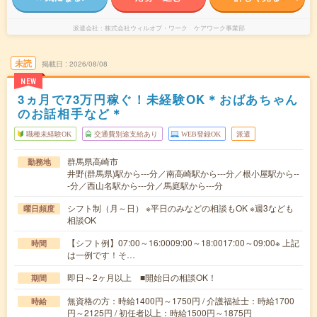
派遣会社
株式会社ウィルオブ・ワーク ケアワーク事業部
未読
掲載日
2026/08/08
NEW
3ヵ月で73万円稼ぐ！未経験OK＊おばあちゃん
のお話相手など＊
職種未経験OK
交通費別途支給あり
WEB登録OK
派遣
群馬県高崎市
勤務地
井野(群馬県)駅から---分／南高崎駅から---分／根小屋駅から--
-分／西山名駅から---分／馬庭駅から---分
シフト制（月～日） ※平日のみなどの相談もOK ※週3なども
曜日頻度
相談OK
【シフト例】07:00～16:0009:00～18:0017:00～09:00※ 上記
時間
は一例です！そ…
即日～2ヶ月以上 ■開始日の相談OK！
期間
無資格の方：時給1400円～1750円 / 介護福祉士：時給1700
時給
円～2125円 / 初任者以上：時給1500円～1875円