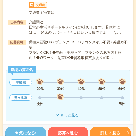
交通費
交通費全額支給
介護関連
仕事内容
日常の生活サポートをメインにお願いします。具体的に
は… ・起床のサポート「今日はいい天気ですよ！」な…
職種未経験OK / ブランクOK / パソコンスキル不要 / 英語力不
応募資格
要
ブランクOK！◆年齢・学歴不問！ブランクのある方も歓
迎！◆Wワーク・副業OK◆資格取得支援あり※10…
職場の雰囲気
年齢層
20代
30代
40代
50代
60代
男女比率
女性
男性
もっと見る
気になる!
応募へ進む
詳しく見る