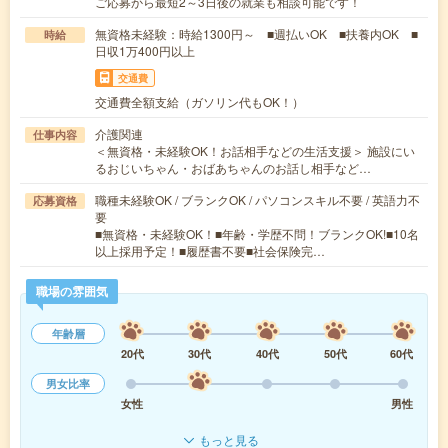
ご応募から最短2～3日後の就業も相談可能です！
無資格未経験：時給1300円～ ■週払いOK ■扶養内OK ■
時給
日収1万400円以上
交通費
交通費全額支給（ガソリン代もOK！）
介護関連
仕事内容
＜無資格・未経験OK！お話相手などの生活支援＞ 施設にい
るおじいちゃん・おばあちゃんのお話し相手など…
職種未経験OK / ブランクOK / パソコンスキル不要 / 英語力不
応募資格
要
■無資格・未経験OK！■年齢・学歴不問！ブランクOK!■10名
以上採用予定！■履歴書不要■社会保険完…
職場の雰囲気
年齢層
20代
30代
40代
50代
60代
男女比率
女性
男性
もっと見る