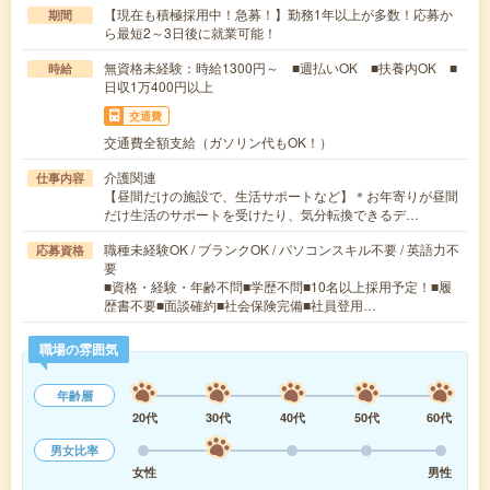
【現在も積極採用中！急募！】勤務1年以上が多数！応募か
期間
ら最短2～3日後に就業可能！
無資格未経験：時給1300円～ ■週払いOK ■扶養内OK ■
時給
日収1万400円以上
交通費
交通費全額支給（ガソリン代もOK！）
介護関連
仕事内容
【昼間だけの施設で、生活サポートなど】＊お年寄りが昼間
だけ生活のサポートを受けたり、気分転換できるデ…
職種未経験OK / ブランクOK / パソコンスキル不要 / 英語力不
応募資格
要
■資格・経験・年齢不問■学歴不問■10名以上採用予定！■履
歴書不要■面談確約■社会保険完備■社員登用…
職場の雰囲気
年齢層
20代
30代
40代
50代
60代
男女比率
女性
男性