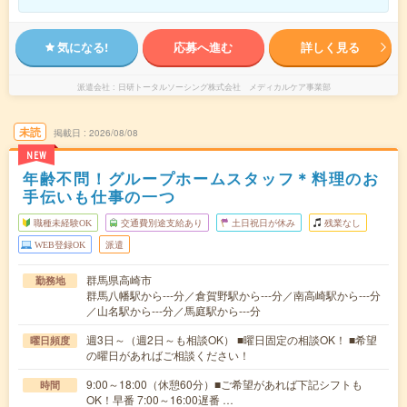
気になる!
応募へ進む
詳しく見る
派遣会社
日研トータルソーシング株式会社 メディカルケア事業部
未読
掲載日
2026/08/08
NEW
年齢不問！グループホームスタッフ＊料理のお
手伝いも仕事の一つ
職種未経験OK
交通費別途支給あり
土日祝日が休み
残業なし
WEB登録OK
派遣
群馬県高崎市
勤務地
群馬八幡駅から---分／倉賀野駅から---分／南高崎駅から---分
／山名駅から---分／馬庭駅から---分
週3日～（週2日～も相談OK） ■曜日固定の相談OK！ ■希望
曜日頻度
の曜日があればご相談ください！
9:00～18:00（休憩60分）■ご希望があれば下記シフトも
時間
OK！早番 7:00～16:00遅番 …