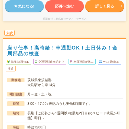
気になる!
応募へ進む
詳しく見る
派遣会社
株式会社テクノ・サービス
未読
座り仕事！高時給！車通勤OK！土日休み！金
属部品の検査
職種未経験OK
交通費別途支給あり
土日祝日が休み
WEB登録OK
派遣
茨城県東茨城郡
勤務地
大洗駅から車14分
月～金・土・祝
曜日頻度
8:00～17:00※表記のうち実働8時間です。
時間
長期【ご応募から1週間以内(最短2日目)のスピード就業が可
期間
能】即日～
時給1200円
時給