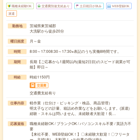
職種未経験OK
交通費別途支給あり
土日祝日が休み
WEB登録OK
派遣
茨城県東茨城郡
勤務地
大洗駅から徒歩20分
月～金
曜日頻度
8:00～17:008:30～17:30※表記のうち実働8時間です。
時間
長期【ご応募から1週間以内(最短2日目)のスピード就業が可
期間
能】即日～
時給1150円
時給
交通費
交通費支給有り
軽作業（仕分け・ピッキング・検品、商品管理）
仕事内容
明太子などの計量、箱詰め作業などをお願いします。(派遣)
経験・スキルは問いません、未経験者大歓迎！長…
職種未経験OK / ブランクOK / パソコンスキル不要 / 英語力不
応募資格
要
【来社不要、WEB登録OK！】〇未経験大歓迎！〇フリータ
ー、主婦(夫) 大歓迎！ ※お仕事の掛け持ち…