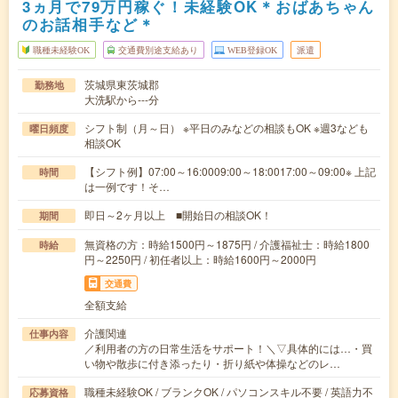
3ヵ月で79万円稼ぐ！未経験OK＊おばあちゃん
のお話相手など＊
職種未経験OK
交通費別途支給あり
WEB登録OK
派遣
茨城県東茨城郡
勤務地
大洗駅から---分
シフト制（月～日） ※平日のみなどの相談もOK ※週3なども
曜日頻度
相談OK
【シフト例】07:00～16:0009:00～18:0017:00～09:00※ 上記
時間
は一例です！そ…
即日～2ヶ月以上 ■開始日の相談OK！
期間
無資格の方：時給1500円～1875円 / 介護福祉士：時給1800
時給
円～2250円 / 初任者以上：時給1600円～2000円
交通費
全額支給
介護関連
仕事内容
／利用者の方の日常生活をサポート！＼▽具体的には…・買
い物や散歩に付き添ったり・折り紙や体操などのレ…
職種未経験OK / ブランクOK / パソコンスキル不要 / 英語力不
応募資格