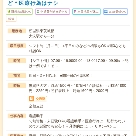
ど＊医療行為はナシ
職種未経験OK
交通費別途支給あり
土日祝日が休み
WEB登録OK
派遣
茨城県東茨城郡
勤務地
大洗駅から---分
シフト制（月～日） ※平日のみなどの相談もOK ※週3なども
曜日頻度
相談OK
【シフト例】07:00～16:0009:00～18:0017:00～09:00※ 上記
時間
は一例です！そ…
即日～2ヶ月以上 ■開始日の相談OK！
期間
無資格の方：時給1500円～1875円 / 介護福祉士：時給1800
時給
円～2250円 / 初任者以上：時給1600円～2000円
交通費
全額支給
看護助手
仕事内容
＼無資格・未経験OKの看護助手／医療行為は一切行わない
ので未経験でも安心！▽具体的には…・リネンやシ…
職種未経験OK / ブランクOK / パソコンスキル不要 / 英語力不
応募資格