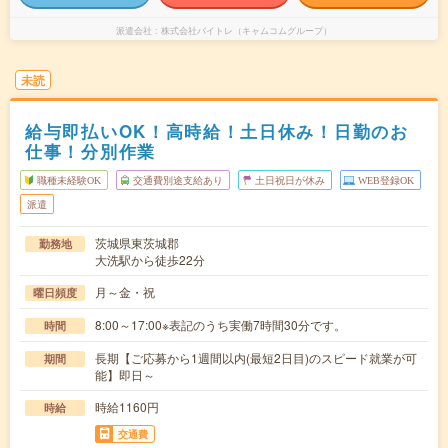
派遣会社
株式会社バイトレ（キャムコムグループ）
未読
給与即払いOK！高時給！土日休み！日勤のお
仕事！分別作業
職種未経験OK
交通費別途支給あり
土日祝日が休み
WEB登録OK
派遣
茨城県東茨城郡
勤務地
大洗駅から徒歩22分
月～金・祝
曜日頻度
8:00～17:00※表記のうち実働7時間30分です。
時間
長期【ご応募から1週間以内(最短2日目)のスピード就業が可
期間
能】即日～
時給1160円
時給
交通費