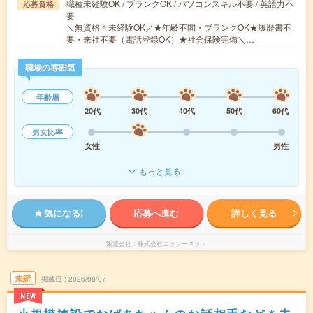
職種未経験OK / ブランクOK / パソコンスキル不要 / 英語力不
応募資格
要
＼無資格＊未経験OK／★年齢不問・ブランクOK★履歴書不
要・来社不要（電話登録OK）★社会保険完備＼…
職場の雰囲気
年齢層
20代
30代
40代
50代
60代
男女比率
女性
男性
もっと見る
気になる!
応募へ進む
詳しく見る
派遣会社
株式会社ニッソーネット
未読
掲載日
2026/08/07
NEW