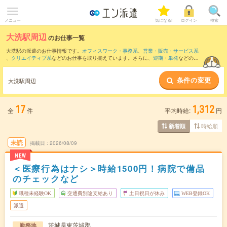
メニュー
気になる!
ログイン
検索
大洗駅周辺
のお仕事一覧
大洗駅の派遣のお仕事情報です。
オフィスワーク・事務系
、
営業・販売・サービス系
、
クリエイティブ系
などのお仕事を取り揃えています。さらに、
短期
・
単発
などの期
間や、
職種未経験OK
などのこだわり条件で絞り込んでいただけます。
条件の変更
また、
水戸駅
・
勝田駅
・
佐和駅
・
常澄駅
・
東水戸駅
など近隣駅のお仕事もご確認いた
大洗駅周辺
だけます。
17
1,312
全
件
平均時給:
円
時給順
新着順
未読
掲載日
2026/08/09
NEW
＜医療行為はナシ＞時給1500円！病院で備品
のチェックなど
職種未経験OK
交通費別途支給あり
土日祝日が休み
WEB登録OK
派遣
茨城県東茨城郡
勤務地