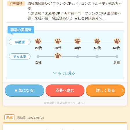
職種未経験OK / ブランクOK / パソコンスキル不要 / 英語力不
応募資格
要
＼無資格＊未経験OK／★年齢不問・ブランクOK★履歴書不
要・来社不要（電話登録OK）★社会保険完備＼…
職場の雰囲気
年齢層
20代
30代
40代
50代
60代
男女比率
女性
男性
もっと見る
気になる!
応募へ進む
詳しく見る
派遣会社
株式会社ニッソーネット
未読
掲載日
2026/08/05