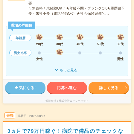
要
＼無資格＊未経験OK／★年齢不問・ブランクOK★履歴書不
要・来社不要（電話登録OK）★社会保険完備＼…
職場の雰囲気
年齢層
20代
30代
40代
50代
60代
男女比率
女性
男性
もっと見る
気になる!
応募へ進む
詳しく見る
派遣会社
株式会社ニッソーネット
未読
掲載日
2026/08/04
3ヵ月で79万円稼ぐ！病院で備品のチェックな