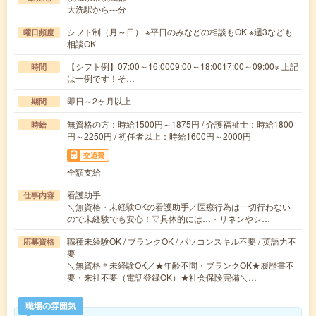
大洗駅から---分
シフト制（月～日） ※平日のみなどの相談もOK ※週3なども
曜日頻度
相談OK
【シフト例】07:00～16:0009:00～18:0017:00～09:00※ 上記
時間
は一例です！そ…
即日～2ヶ月以上
期間
無資格の方：時給1500円～1875円 / 介護福祉士：時給1800
時給
円～2250円 / 初任者以上：時給1600円～2000円
交通費
全額支給
看護助手
仕事内容
＼無資格・未経験OKの看護助手／医療行為は一切行わない
ので未経験でも安心！▽具体的には…・リネンやシ…
職種未経験OK / ブランクOK / パソコンスキル不要 / 英語力不
応募資格
要
＼無資格＊未経験OK／★年齢不問・ブランクOK★履歴書不
要・来社不要（電話登録OK）★社会保険完備＼…
職場の雰囲気