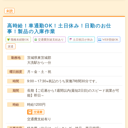
未読
高時給！車通勤OK！土日休み！日勤のお仕
事！製品の入庫作業
職種未経験OK
交通費別途支給あり
土日祝日が休み
WEB登録OK
派遣
茨城県東茨城郡
勤務地
大洗駅から---分
月～金・土・祝
曜日頻度
9:00～17:30※表記のうち実働7時間30分です。
時間
長期【ご応募から1週間以内(最短2日目)のスピード就業が可
期間
能】即日～
時給1200円
時給
交通費
交通費支給有り
軽作業（仕分け・ピッキング・検品、商品管理）