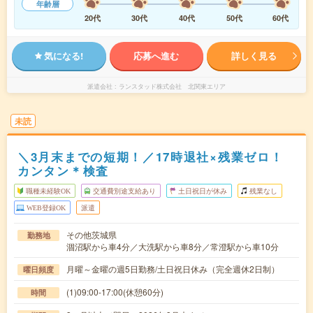
年齢層
20代
30代
40代
50代
60代
気になる!
応募へ進む
詳しく見る
派遣会社
ランスタッド株式会社 北関東エリア
未読
＼3月末までの短期！／17時退社×残業ゼロ！
カンタン＊検査
職種未経験OK
交通費別途支給あり
土日祝日が休み
残業なし
WEB登録OK
派遣
その他茨城県
勤務地
涸沼駅から車4分／大洗駅から車8分／常澄駅から車10分
月曜～金曜の週5日勤務/土日祝日休み（完全週休2日制）
曜日頻度
(1)09:00-17:00(休憩60分)
時間