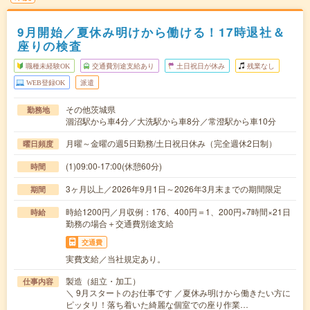
9月開始／夏休み明けから働ける！17時退社＆
座りの検査
職種未経験OK
交通費別途支給あり
土日祝日が休み
残業なし
WEB登録OK
派遣
その他茨城県
勤務地
涸沼駅から車4分／大洗駅から車8分／常澄駅から車10分
月曜～金曜の週5日勤務/土日祝日休み（完全週休2日制）
曜日頻度
(1)09:00-17:00(休憩60分)
時間
3ヶ月以上／2026年9月1日～2026年3月末までの期間限定
期間
時給1200円／月収例：176、400円＝1、200円×7時間×21日
時給
勤務の場合＋交通費別途支給
交通費
実費支給／当社規定あり。
製造（組立・加工）
仕事内容
＼ 9月スタートのお仕事です ／夏休み明けから働きたい方に
ピッタリ！落ち着いた綺麗な個室での座り作業…