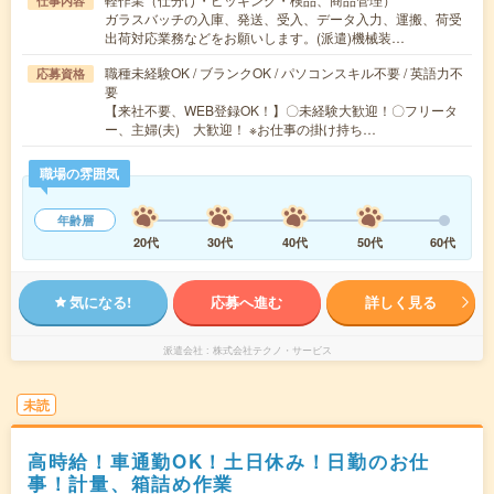
仕事内容
ガラスバッチの入庫、発送、受入、データ入力、運搬、荷受
出荷対応業務などをお願いします。(派遣)機械装…
職種未経験OK / ブランクOK / パソコンスキル不要 / 英語力不
応募資格
要
【来社不要、WEB登録OK！】〇未経験大歓迎！〇フリータ
ー、主婦(夫) 大歓迎！ ※お仕事の掛け持ち…
職場の雰囲気
年齢層
20代
30代
40代
50代
60代
気になる!
応募へ進む
詳しく見る
派遣会社
株式会社テクノ・サービス
未読
高時給！車通勤OK！土日休み！日勤のお仕
事！計量、箱詰め作業