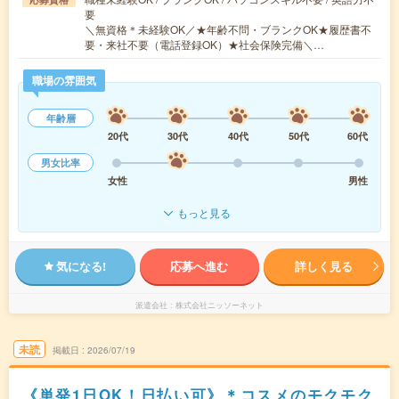
要
＼無資格＊未経験OK／★年齢不問・ブランクOK★履歴書不
要・来社不要（電話登録OK）★社会保険完備＼…
職場の雰囲気
年齢層
20代
30代
40代
50代
60代
男女比率
女性
男性
もっと見る
気になる!
応募へ進む
詳しく見る
派遣会社
株式会社ニッソーネット
未読
掲載日
2026/07/19
《単発1日OK！日払い可》＊コスメのモクモク