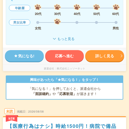
年齢層
20代
30代
40代
50代
60代
男女比率
女性
男性
もっと見る
気になる!
応募へ進む
詳しく見る
派遣会社
株式会社ニッソーネット
興味があったら「★気になる！」をタップ！
「気になる！」を押しておくと、派遣会社から
「面談確約」
や
「応募歓迎」
が届きます！
未読
掲載日
2026/08/08
NEW
【医療行為はナシ】時給1500円！病院で備品