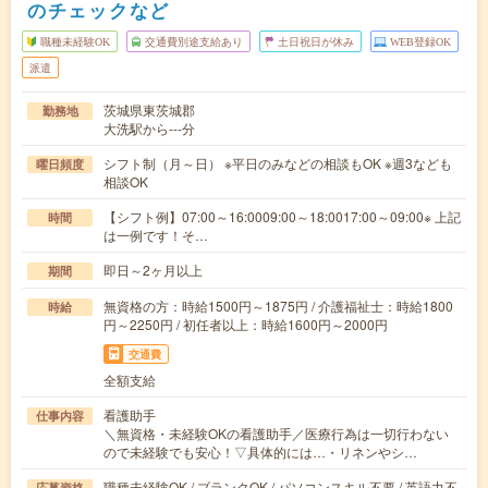
のチェックなど
職種未経験OK
交通費別途支給あり
土日祝日が休み
WEB登録OK
派遣
茨城県東茨城郡
勤務地
大洗駅から---分
シフト制（月～日） ※平日のみなどの相談もOK ※週3なども
曜日頻度
相談OK
【シフト例】07:00～16:0009:00～18:0017:00～09:00※ 上記
時間
は一例です！そ…
即日～2ヶ月以上
期間
無資格の方：時給1500円～1875円 / 介護福祉士：時給1800
時給
円～2250円 / 初任者以上：時給1600円～2000円
交通費
全額支給
看護助手
仕事内容
＼無資格・未経験OKの看護助手／医療行為は一切行わない
ので未経験でも安心！▽具体的には…・リネンやシ…
職種未経験OK / ブランクOK / パソコンスキル不要 / 英語力不
応募資格