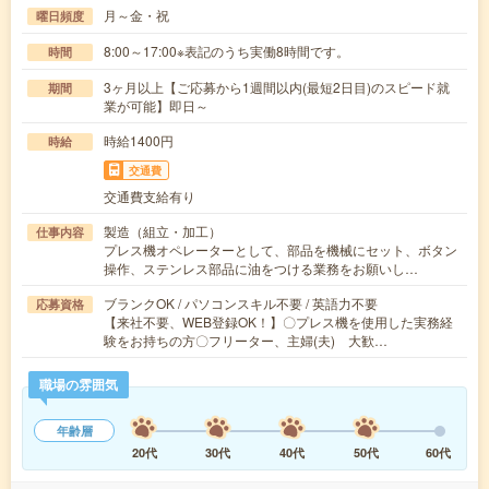
月～金・祝
曜日頻度
8:00～17:00※表記のうち実働8時間です。
時間
3ヶ月以上【ご応募から1週間以内(最短2日目)のスピード就
期間
業が可能】即日～
時給1400円
時給
交通費
交通費支給有り
製造（組立・加工）
仕事内容
プレス機オペレーターとして、部品を機械にセット、ボタン
操作、ステンレス部品に油をつける業務をお願いし…
ブランクOK / パソコンスキル不要 / 英語力不要
応募資格
【来社不要、WEB登録OK！】〇プレス機を使用した実務経
験をお持ちの方〇フリーター、主婦(夫) 大歓…
職場の雰囲気
年齢層
20代
30代
40代
50代
60代