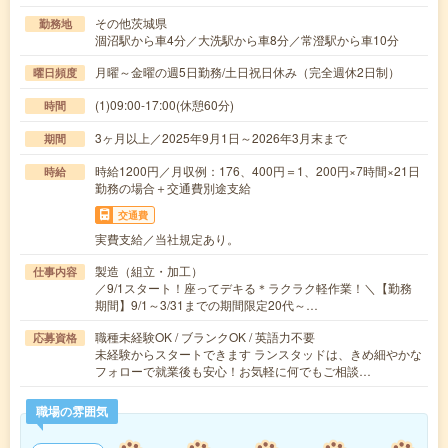
その他茨城県
勤務地
涸沼駅から車4分／大洗駅から車8分／常澄駅から車10分
月曜～金曜の週5日勤務/土日祝日休み（完全週休2日制）
曜日頻度
(1)09:00-17:00(休憩60分)
時間
3ヶ月以上／2025年9月1日～2026年3月末まで
期間
時給1200円／月収例：176、400円＝1、200円×7時間×21日
時給
勤務の場合＋交通費別途支給
交通費
実費支給／当社規定あり。
製造（組立・加工）
仕事内容
／9/1スタート！座ってデキる＊ラクラク軽作業！＼【勤務
期間】9/1～3/31までの期間限定20代～…
職種未経験OK / ブランクOK / 英語力不要
応募資格
未経験からスタートできます ランスタッドは、きめ細やかな
フォローで就業後も安心！お気軽に何でもご相談…
職場の雰囲気