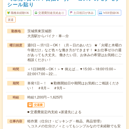
シール貼り
職種未経験OK
交通費別途支給あり
土日祝日が休み
WEB登録OK
派遣
茨城県東茨城郡
勤務地
大洗駅からバイク・車---分
週0日～/月1日～OK！ （月～日のあいだ） ★「火曜と木曜の
曜日頻度
午後だけ」など色々な働き方ができます！ ★お仕事ゼロの週
があっても大丈夫。 働きたい日、お休みの希望はお気軽にご
相談ください！
＜1日3時間～OK！＞▼ 例えば… ▼15:00～18:0015:00～
時間
22:0017:00～22:…
単発1日～！ ★勤務開始日や期間はお気軽にご相談くださ
期間
い！ ＃8月～ ＃9月～
時給1,200円～1,625円
時給
交通費
■ 交通費規定内支給 ※派遣先による
軽作業（仕分け・ピッキング・検品、商品管理）
仕事内容
＼コスメの仕分け／＜とってもシンプルなので未経験でも安