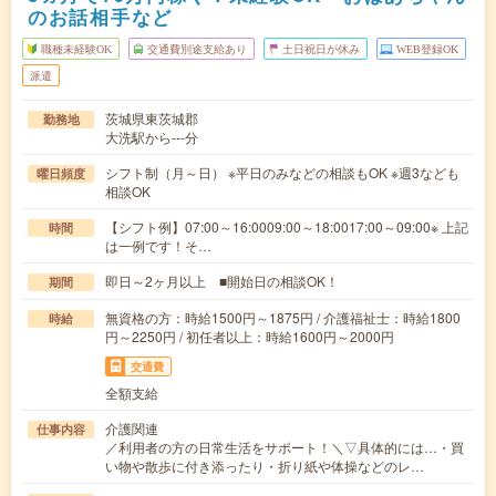
のお話相手など
職種未経験OK
交通費別途支給あり
土日祝日が休み
WEB登録OK
派遣
茨城県東茨城郡
勤務地
大洗駅から---分
シフト制（月～日） ※平日のみなどの相談もOK ※週3なども
曜日頻度
相談OK
【シフト例】07:00～16:0009:00～18:0017:00～09:00※ 上記
時間
は一例です！そ…
即日～2ヶ月以上 ■開始日の相談OK！
期間
無資格の方：時給1500円～1875円 / 介護福祉士：時給1800
時給
円～2250円 / 初任者以上：時給1600円～2000円
交通費
全額支給
介護関連
仕事内容
／利用者の方の日常生活をサポート！＼▽具体的には…・買
い物や散歩に付き添ったり・折り紙や体操などのレ…