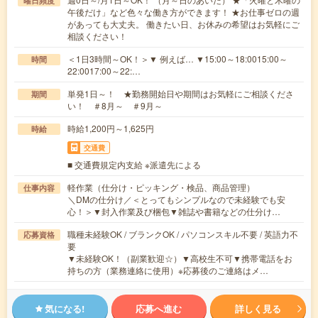
曜日頻度
午後だけ」など色々な働き方ができます！ ★お仕事ゼロの週
があっても大丈夫。 働きたい日、お休みの希望はお気軽にご
相談ください！
＜1日3時間～OK！＞▼ 例えば… ▼15:00～18:0015:00～
時間
22:0017:00～22:…
単発1日～！ ★勤務開始日や期間はお気軽にご相談くださ
期間
い！ ＃8月～ ＃9月～
時給1,200円～1,625円
時給
交通費
■ 交通費規定内支給 ※派遣先による
軽作業（仕分け・ピッキング・検品、商品管理）
仕事内容
＼DMの仕分け／＜とってもシンプルなので未経験でも安
心！＞▼封入作業及び梱包▼雑誌や書籍などの仕分け…
職種未経験OK / ブランクOK / パソコンスキル不要 / 英語力不
応募資格
要
▼未経験OK！（副業歓迎☆）▼高校生不可▼携帯電話をお
持ちの方（業務連絡に使用）※応募後のご連絡はメ…
気になる!
応募へ進む
詳しく見る