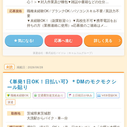
心！＞▼封入作業及び梱包▼雑誌や書籍などの仕分…
職種未経験OK / ブランクOK / パソコンスキル不要 / 英語力不
応募資格
要
▼未経験OK！（副業歓迎☆）▼高校生不可▼携帯電話をお
持ちの方（業務連絡に使用）※応募後のご連絡はメ…
気になる!
応募へ進む
詳しく見る
派遣会社
株式会社バイトレ（キャムコムグループ）
未読
掲載日
2026/06/28
《単発1日OK！日払い可》＊DMのモクモクシ
ール貼り
職種未経験OK
交通費別途支給あり
土日祝日が休み
WEB登録OK
派遣
茨城県東茨城郡
勤務地
大洗駅からバイク・車---分
週0日～/月1日～OK！ （月～日のあいだ） ★「火曜と木曜の