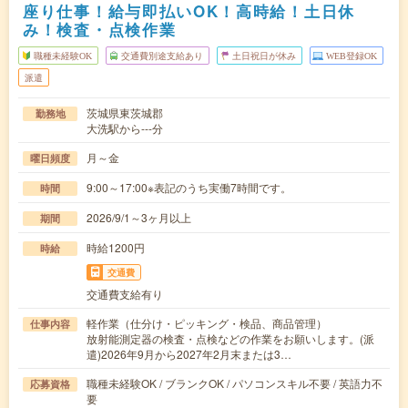
座り仕事！給与即払いOK！高時給！土日休
み！検査・点検作業
職種未経験OK
交通費別途支給あり
土日祝日が休み
WEB登録OK
派遣
茨城県東茨城郡
勤務地
大洗駅から---分
月～金
曜日頻度
9:00～17:00※表記のうち実働7時間です。
時間
2026/9/1～3ヶ月以上
期間
時給1200円
時給
交通費
交通費支給有り
軽作業（仕分け・ピッキング・検品、商品管理）
仕事内容
放射能測定器の検査・点検などの作業をお願いします。(派
遣)2026年9月から2027年2月末または3…
職種未経験OK / ブランクOK / パソコンスキル不要 / 英語力不
応募資格
要