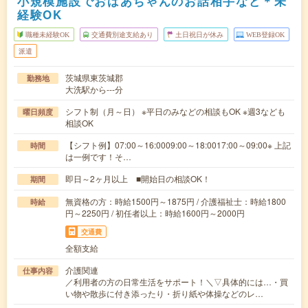
小規模施設でおばあちゃんのお話相手など＊未
経験OK
職種未経験OK
交通費別途支給あり
土日祝日が休み
WEB登録OK
派遣
茨城県東茨城郡
勤務地
大洗駅から---分
シフト制（月～日） ※平日のみなどの相談もOK ※週3なども
曜日頻度
相談OK
【シフト例】07:00～16:0009:00～18:0017:00～09:00※ 上記
時間
は一例です！そ…
即日～2ヶ月以上 ■開始日の相談OK！
期間
無資格の方：時給1500円～1875円 / 介護福祉士：時給1800
時給
円～2250円 / 初任者以上：時給1600円～2000円
交通費
全額支給
介護関連
仕事内容
／利用者の方の日常生活をサポート！＼▽具体的には…・買
い物や散歩に付き添ったり・折り紙や体操などのレ…