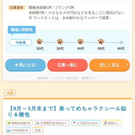
職種未経験OK / ブランクOK
応募資格
未経験OK！小さなキズや汚れなどを見ることに抵抗がない
方 ランスタッドは、きめ細やかなフォローで就業…
職場の雰囲気
年齢層
20代
30代
40代
50代
60代
気になる!
応募へ進む
詳しく見る
派遣会社
ランスタッド株式会社 北関東エリア
未読
【9月～3月末まで】座ってめちゃラクシール貼
り＆梱包
職種未経験OK
交通費別途支給あり
土日祝日が休み
残業なし
WEB登録OK
派遣