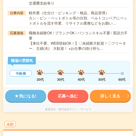
交通費支給有り
軽作業（仕分け・ピッキング・検品、商品管理）
仕事内容
カン・ビン・ペットボトル等の分別、ベルトコンベアにペッ
トボトルを流す作業、リサイクル業務などをお願い…
職種未経験OK / ブランクOK / パソコンスキル不要 / 英語力不
応募資格
要
【来社不要、WEB登録OK！】〇未経験大歓迎！〇フリータ
ー、主婦(夫) 大歓迎！ ※お仕事の掛け持ち…
職場の雰囲気
年齢層
20代
30代
40代
50代
60代
気になる!
応募へ進む
詳しく見る
派遣会社
株式会社テクノ・サービス
未読