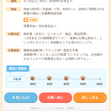
3ヶ月以上／即日～2026年3月末まで
期間
時給1200円／月収例：176、400円＝1、200円×7時間×21日
時給
勤務の場合＋交通費別途支給
交通費
実費支給／当社規定あり。
軽作業（仕分け・ピッキング・検品、商品管理）
仕事内容
＼3月末までの期間限定ワーク／「倉庫の仕事は初めて」と
いう方にオススメ！未経験からでも安心のシンプル…
職種未経験OK / ブランクOK / 英語力不要
応募資格
未経験OK！カンタンな入力程度 ランスタッドは、きめ細や
かなフォローで就業後も安心！お気軽に何でもご…
職場の雰囲気
年齢層
20代
30代
40代
50代
60代
気になる!
応募へ進む
詳しく見る
派遣会社
ランスタッド株式会社 北関東エリア