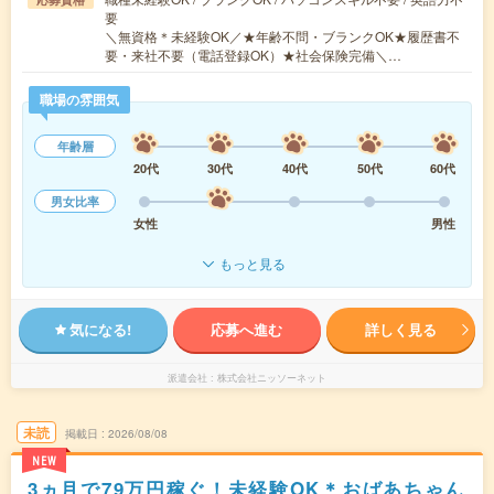
要
＼無資格＊未経験OK／★年齢不問・ブランクOK★履歴書不
要・来社不要（電話登録OK）★社会保険完備＼…
職場の雰囲気
年齢層
20代
30代
40代
50代
60代
男女比率
女性
男性
もっと見る
気になる!
応募へ進む
詳しく見る
派遣会社
株式会社ニッソーネット
未読
掲載日
2026/08/08
NEW
3ヵ月で79万円稼ぐ！未経験OK＊おばあちゃん