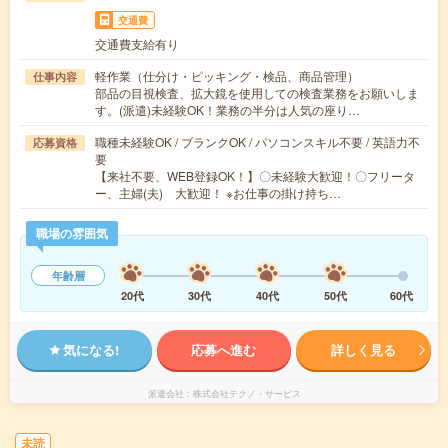
交通費
交通費支給有り
軽作業（仕分け・ピッキング・検品、商品管理）
仕事内容
部品の目視検査、拡大鏡を使用しての検査業務をお願いしま
す。(派遣)未経験OK！業務の半分は人気の座り…
職種未経験OK / ブランクOK / パソコンスキル不要 / 英語力不
応募資格
要
【来社不要、WEB登録OK！】〇未経験大歓迎！〇フリータ
ー、主婦(夫) 大歓迎！ ※お仕事の掛け持ち…
職場の雰囲気
年齢層
20代
30代
40代
50代
60代
気になる!
応募へ進む
詳しく見る
派遣会社
株式会社テクノ・サービス
未読