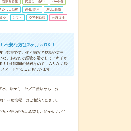
複数名募集
友達と一緒OK
OA不要
週2～3日勤務
週4日勤務
週5日勤務
業少
シフト
交替制勤務
医療福祉
！不安な方は2ヶ月～OK！
方も歓迎です。働く病院の規模や雰囲
いね。あなたが経験を活かしてイキイキ
K！1日4時間の勤務なので、ムリなく続
らスタートすることもできます！
東水戸駅から---分／常澄駅から---分
出勤！※勤務曜日はご相談ください。
など（午前のみ・午後のみは希望をお聞かせくださ
！