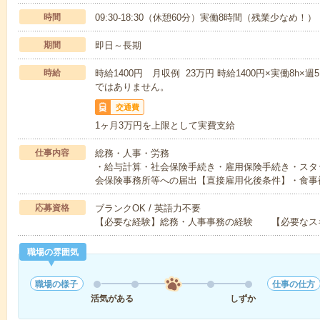
時間
09:30-18:30（休憩60分）実働8時間（残業少なめ！）
期間
即日～長期
時給
時給1400円 月収例 23万円 時給1400円×実働8h×
ではありません。
交通費
1ヶ月3万円を上限として実費支給
仕事内容
総務・人事・労務
・給与計算・社会保険手続き・雇用保険手続き・スタ
会保険事務所等への届出【直接雇用化後条件】・食事
応募資格
ブランクOK / 英語力不要
【必要な経験】総務・人事事務の経験 【必要なス
職場の雰囲気
職場の様子
仕事の仕方
活気がある
しずか