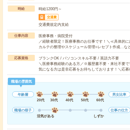
時給
時給1200円～
交通費
交通費規定内支給
仕事内容
医療事務・病院受付
／経験者限定！医療事務のお仕事です！＼≪具体的に
カルテの整理やスケジュール管理○レセプト作成…な
応募資格
ブランクOK / パソコンスキル不要 / 英語力不要
＼医療事務経験のある方／※履歴書不要・来社不要で
気になる方は是非応募をお待ちしております！＼応募
職場の雰囲気
年齢層
男女比率
20代
30代
40代
50代
60代
職場の様子
仕事の仕方
活気がある
しずか