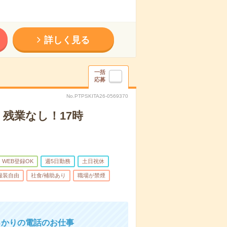
詳しく見る
一括
応募
No.PTPSKITA26-0569370
残業なし！17時
WEB登録OK
週5日勤務
土日祝休
服装自由
社食/補助あり
職場が禁煙
っかりの電話のお仕事