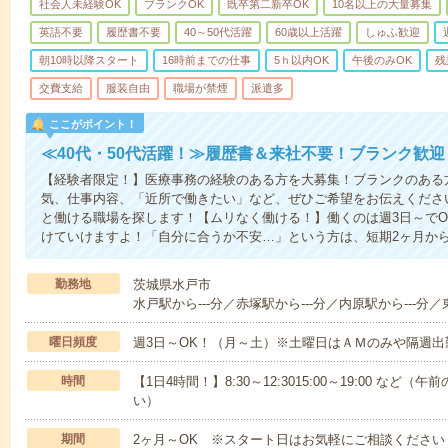
社会人未経験OK
ブランクOK
既卒第二新卒OK
10名以上の大量募集
英語不要
履歴書不要
40～50代活躍
60歳以上活躍
しゅふ歓迎
朝10時以降スタート
16時前までの仕事
5ｈ以内OK
午後のみOK
残
交費支給
服装自由
職場が禁煙
派遣多
ここがポイント！
≪40代・50代活躍！≫履歴書＆来社不要！ブランク歓迎
【経験者限定！】医療事務の経験のある方を大募集！ブランクのある
気、仕事内容、「近所で働きたい」など、ぜひご希望をお伝えくださ
と働ける職場を探します！【ムリなく働ける！】働くのは週3日～でO
けていけますよ！「自分に合うか不安…」という方は、短期2ヶ月か
勤務地
茨城県水戸市
水戸駅から---分／赤塚駅から---分／内原駅から---分／
曜日頻度
週3日～OK！（月～土）※土曜日はＡＭのみや隔週
時間
【1日4時間！】8:30～12:3015:00～19:00 
い）
期間
2ヶ月～OK ※スタート日はお気軽にご相談ください