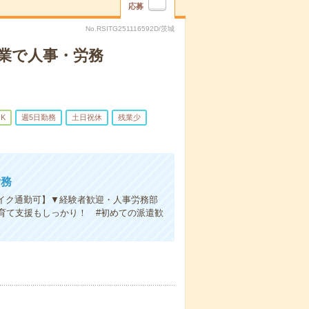
応募
No.RSITG251116592D/茨城
業で人事・労務
K
週5日勤務
土日祝休
残業少
労務
,バイク通勤可】▼経験者歓迎・人事労務部
育て支援もしっかり！ #初めての派遣歓