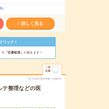
馬）
詳しく見る
クリック！
」
や
「応募歓迎」
が届きます！
一括
応募
No.SSMZT医IS5(修)_茨城N02
ルテ整理などの医