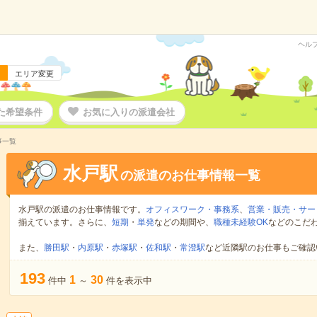
ヘル
エリア変更
た希望条件
お気に入りの派遣会社
事一覧
水戸駅
の派遣のお仕事情報一覧
水戸駅の派遣のお仕事情報です。
オフィスワーク・事務系
、
営業・販売・サー
揃えています。さらに、
短期
・
単発
などの期間や、
職種未経験OK
などのこだ
また、
勝田駅
・
内原駅
・
赤塚駅
・
佐和駅
・
常澄駅
など近隣駅のお仕事もご確認
193
1
30
件中
～
件を表示中