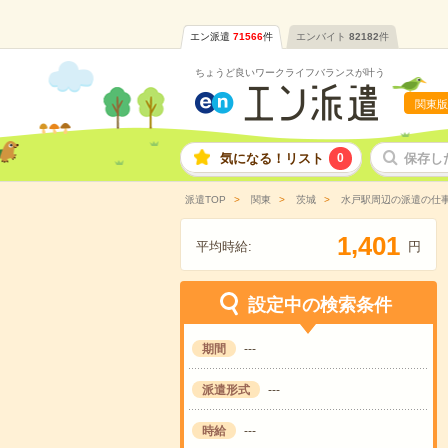
エン派遣
71566
件
エンバイト
82182
件
ちょうど良いワークライフバランスが叶う
関東版
気になる！リスト
0
保存し
派遣TOP
関東
茨城
水戸駅周辺の派遣の仕
,
1
4
0
1
平均時給:
円
設定中の検索条件
期間
---
派遣形式
---
時給
---