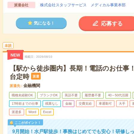
株式会社スタッフサービス メディカル事業本部
派遣会社
応募する
気になる！
未読
NEW
掲載日
2026/08/10
【駅から徒歩圏内】長期！電話のお仕事！
台定時
派遣
金融機関
派遣先
職種未経験OK
ブランクOK
英語不要
履歴書不要
40～50代活躍
17時前までの仕事
残業なし
金融
交費支給
車通勤可
大手
派遣多
Word
Excel
ここがポイント！
9月開始！水戸駅徒歩！事務はじめてでも安心！研修し