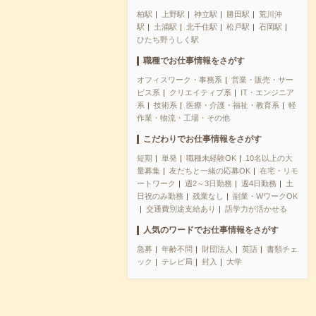
柏駅
上野駅
神立駅
勝田駅
荒川沖
駅
土浦駅
北千住駅
松戸駅
石岡駅
ひたち野うしく駅
職種でお仕事情報をさがす
オフィスワーク・事務系
営業・販売・サー
ビス系
クリエイティブ系
IT・エンジニア
系
技術系
医療・介護・福祉・教育系
軽
作業・物流・工場・その他
こだわりでお仕事情報をさがす
短期
単発
職種未経験OK
10名以上の大
量募集
友だちと一緒の応募OK
在宅・リモ
ートワーク
週2～3日勤務
週4日勤務
土
日祝のみ勤務
残業なし
副業・WワークOK
交通費別途支給あり
語学力が活かせる
人気のワードでお仕事情報をさがす
急募
年齢不問
財団法人
英語
書類チェ
ック
テレビ局
封入
大学