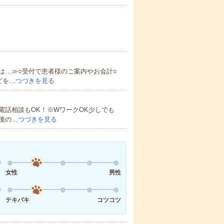
は…≫○受付で患者様のご案内やお会計○
どを…
つづきを見る
電話相談もOK！※WワークOK少しでも
後の…
つづきを見る
女性
男性
テキパキ
コツコツ