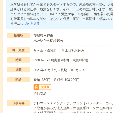
座学研修をしてから業務をスタートするので、未経験の方も安心○ノ
話をかけるお仕事！残業なし！プライベートとの両立が叶います！駅
エリア？？服装はカジュアルOK＊髪型やネイルも自由！落ち着いた
お仕事探しの悩みを聞いてほしい方必見！夜間・土曜開催・相談のみ
き登…
つづきを見る
勤務地
茨城県水戸市
水戸駅から徒歩10分
曜日頻度
月～金（週5日） ※土日祝お休み！
時間
09:00～17:00(実働7時間 休憩1時間)
期間
2026年09月上旬～長期 ※9月～！
時給
時給1380円 月収例 193,200円
交通費
全額支給
仕事内容
テレマーケティング・テレフォンオペレーター・コー
＊取引があった法人企業への信販系ローンのご案内⇒
す＊対応記録入力※ノルマはありません！※マニュア