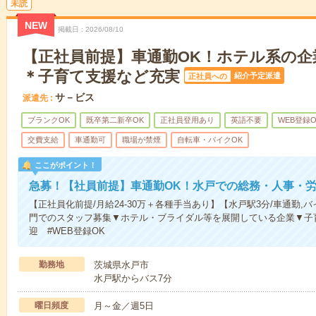
未読
NEW
掲載日
2026/08/10
【正社員前提】車通勤OK！ホテル系の企
＊子育て支援など充実
紹介予定派遣
正社員への
サ－ビス
派遣先
ブランクOK
既卒第二新卒OK
正社員登用あり
英語不要
WEB登録O
交費支給
車通勤可
職場が禁煙
自転車・バイクOK
ここがポイント！
急募！【社員前提】車通勤OK！水戸での総務・人事・
【正社員化前提/月給24-30万＋各種手当あり】【水戸駅3分/車通勤
門でのスタッフ募集▼ホテル・ブライダル等を展開している企業▼子
迎 #WEB登録OK
勤務地
茨城県水戸市
水戸駅からバス7分
曜日頻度
月～金／週5日