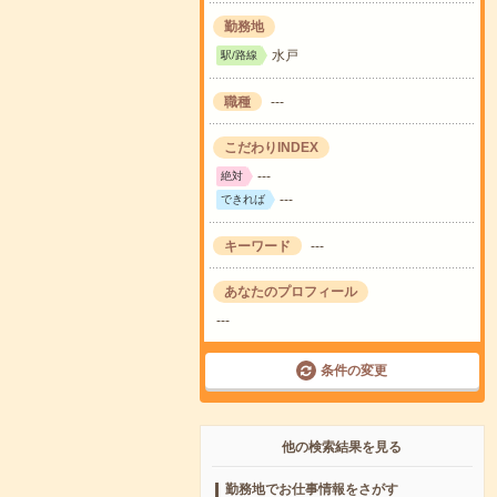
勤務地
水戸
駅/路線
職種
---
こだわりINDEX
---
絶対
---
できれば
キーワード
---
あなたのプロフィール
---
条件の変更
他の検索結果を見る
勤務地でお仕事情報をさがす