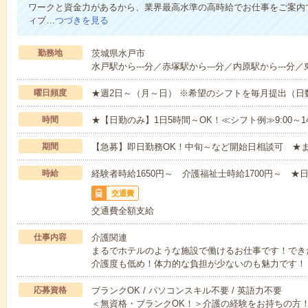
ワークと資金力があるから、業界最高水準の高時給でお仕事をご案内
ィブ…
つづきを見る
勤務地
茨城県水戸市
水戸駅から---分／赤塚駅から---分／内原駅から---分／
曜日頻度
★週2日～（月～日） ※希望のシフトを毎月提出（
時間
★【日勤のみ】1日5時間～OK！≪シフト例≫9:00～14:001
期間
【急募】即日勤務OK！中旬～など開始日相談可 ★
時給
経験者時給1650円～ 介護福祉士時給1700円～ ★日
交通費
交通費全額支給
仕事内容
介護関連
まるでホテルのような施設で働けるお仕事です！でき
介護度も低め！体力的な負担が少ないのも魅力です！
応募資格
ブランクOK / パソコンスキル不要 / 英語力不要
＜無資格・ブランクOK！＞介護の経験をお持ちの方！