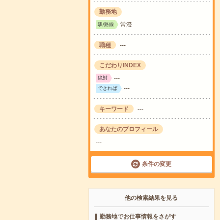
勤務地
常澄
駅/路線
職種
---
こだわりINDEX
---
絶対
---
できれば
キーワード
---
あなたのプロフィール
---
条件の変更
他の検索結果を見る
勤務地でお仕事情報をさがす