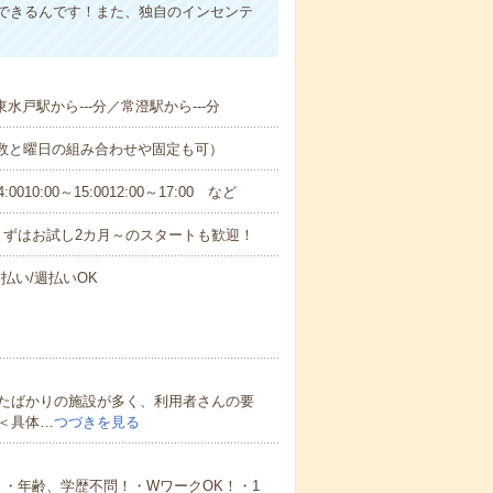
できるんです！また、独自のインセンテ
東水戸駅から---分／常澄駅から---分
日数と曜日の組み合わせや固定も可）
0:00～15:0012:00～17:00 など
まずはお試し2カ月～のスタートも歓迎！
払い/週払いOK
たばかりの施設が多く、利用者さんの要
＜具体…
つづきを見る
・年齢、学歴不問！・WワークOK！・1