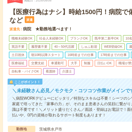
掲載日
2026/08/06
【医療行為はナシ】時給1500円！病院
など
派遣
病院 ★勤務地選べます！
派遣先
職種未経験OK
社会人未経験OK
ブランクOK
既卒第二新卒OK
10
英語不要
履歴書不要
40～50代活躍
しゅふ歓迎
WEB登録OK
週
土日祝休
朝10時以降スタート
16時前までの仕事
17時前までの仕事
医療福祉
交費支給
車通勤可
大手
制服
日払いOK
職場が禁
自転車・バイクOK
看護師
介護士
ここがポイント！
＼未経験さん必見／モクモク・コツコツ作業がメインで
＼病院WORKデビューにピッタリ／特別なスキルは不要！シーツの
家庭で培ってきた「家事の力」が、そのまま患者さんの笑顔に繋がり
識は不要です！＼メリット盛りだくさん／面談・登録はお電話で！面
払いや、0円の資格が取れるサポート制度もあります！
勤務地
茨城県水戸市