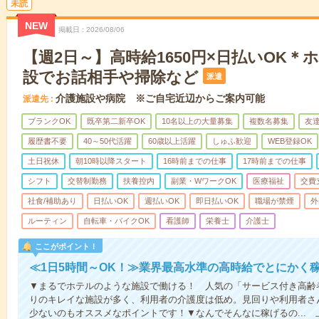
未読
NEW
掲載日
2026/08/06
【週2日～】高時給1650円×日払いOK
設でお話相手や掃除など
派遣
介護施設や病院 ※ご自宅近辺からご案内可能
派遣先
ブランクOK
既卒第二新卒OK
10名以上の大量募集
複数名募集
友達
履歴書不要
40～50代活躍
60歳以上活躍
しゅふ歓迎
WEB登録OK
土日祝休
朝10時以降スタート
16時前までの仕事
17時前までの仕事
シフト
交替制勤務
扶養控内
副業・WワークOK
医療福祉
交費
社食/補助あり
日払いOK
週払いOK
即日払いOK
職場が禁煙
外
ルーティン
自転車・バイクOK
看護師
栄養士
介護士
ここがポイント！
≪1日5時間～OK！≫業界最高水準の高時給でとにかく
▼まるでホテルのような施設で働ける！ 人気の「サービス付き高齢
りのキレイな施設が多く、利用者の介護度は低め。見回りや利用者さ
少ないのもオススメなポイントです！▼なんでそんなに稼げるの...