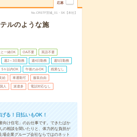
応募
No.CRSTF茨城_01・SK【本社】
＊ホテルのような施
と一緒OK
OA不要
英語不要
週2～3日勤務
週4日勤務
週5日勤務
5ｈ以内OK
午後のみOK
残業なし
支給
車通勤可
服装自由
国人
派遣多
電話対応なし
稼げる！日払いもOK！
者向け住宅」のお仕事です。できたばか
んの相談を聞いたりと、体力的な負担が
 上場企業グループ会社ならではのネット