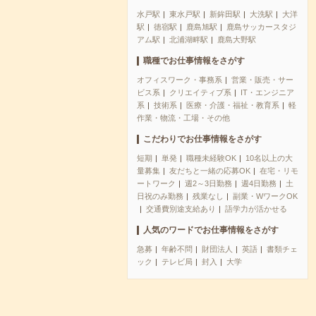
水戸駅
東水戸駅
新鉾田駅
大洗駅
大洋
駅
徳宿駅
鹿島旭駅
鹿島サッカースタジ
アム駅
北浦湖畔駅
鹿島大野駅
職種でお仕事情報をさがす
オフィスワーク・事務系
営業・販売・サー
ビス系
クリエイティブ系
IT・エンジニア
系
技術系
医療・介護・福祉・教育系
軽
作業・物流・工場・その他
こだわりでお仕事情報をさがす
短期
単発
職種未経験OK
10名以上の大
量募集
友だちと一緒の応募OK
在宅・リモ
ートワーク
週2～3日勤務
週4日勤務
土
日祝のみ勤務
残業なし
副業・WワークOK
交通費別途支給あり
語学力が活かせる
人気のワードでお仕事情報をさがす
急募
年齢不問
財団法人
英語
書類チェ
ック
テレビ局
封入
大学