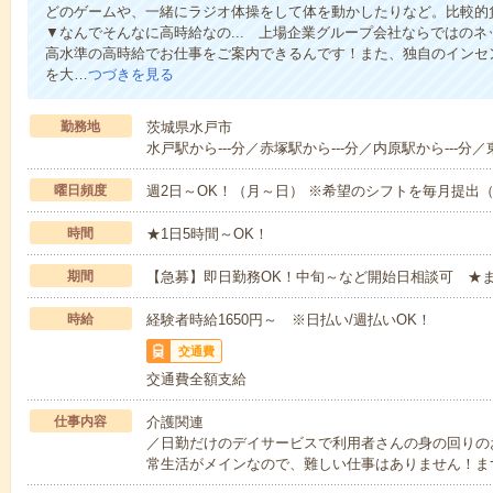
どのゲームや、一緒にラジオ体操をして体を動かしたりなど。比較的
▼なんでそんなに高時給なの... 上場企業グループ会社ならではの
高水準の高時給でお仕事をご案内できるんです！また、独自のインセ
を大…
つづきを見る
勤務地
茨城県水戸市
水戸駅から---分／赤塚駅から---分／内原駅から---分／
曜日頻度
週2日～OK！（月～日） ※希望のシフトを毎月提出
時間
★1日5時間～OK！
期間
【急募】即日勤務OK！中旬～など開始日相談可 ★
時給
経験者時給1650円～ ※日払い/週払いOK！
交通費
交通費全額支給
仕事内容
介護関連
／日勤だけのデイサービスで利用者さんの身の回りの
常生活がメインなので、難しい仕事はありません！ま