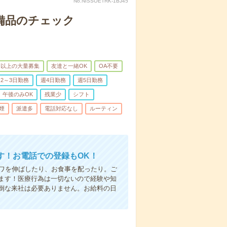
No.NISSOETRK-1BJ45
で備品のチェック
名以上の大量募集
友達と一緒OK
OA不要
2～3日勤務
週4日勤務
週5日勤務
午後のみOK
残業少
シフト
煙
派遣多
電話対応なし
ルーティン
す！お電話での登録もOK！
シワを伸ばしたり、お食事を配ったり。ご
ます！医療行為は一切ないので経験や知
倒な来社は必要ありません。お給料の日