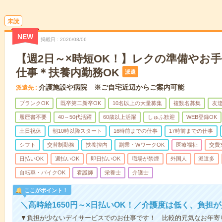
未読
NEW
掲載日
2026/08/06
【週2日～×時短OK！】レクの準備やお
仕事＊扶養内勤務OK
派遣
介護施設や病院 ※ご自宅近辺からご案内可能
派遣先
ブランクOK
既卒第二新卒OK
10名以上の大量募集
複数名募集
友達
履歴書不要
40～50代活躍
60歳以上活躍
しゅふ歓迎
WEB登録OK
土日祝休
朝10時以降スタート
16時前までの仕事
17時前までの仕事
シフト
交替制勤務
扶養控内
副業・WワークOK
医療福祉
交費
日払いOK
週払いOK
即日払いOK
職場が禁煙
外国人
派遣多
自転車・バイクOK
看護師
栄養士
介護士
ここがポイント！
＼高時給1650円～×日払いOK！／介護度は低く、負担
▼負担が少ないデイサービスでのお仕事です！ 比較的元気なお年寄