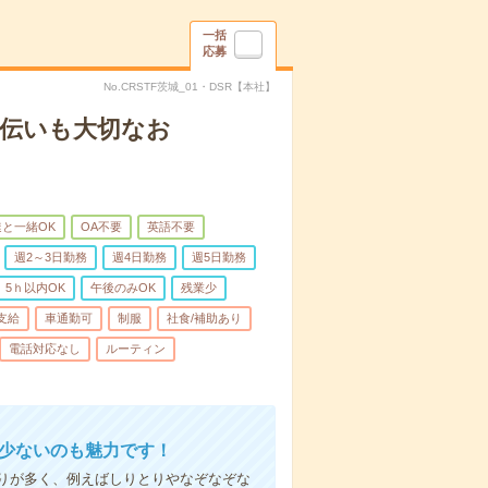
一括
応募
No.CRSTF茨城_01・DSR【本社】
手伝いも大切なお
と一緒OK
OA不要
英語不要
週2～3日勤務
週4日勤務
週5日勤務
5ｈ以内OK
午後のみOK
残業少
支給
車通勤可
制服
社食/補助あり
電話対応なし
ルーティン
が少ないのも魅力です！
りが多く、例えばしりとりやなぞなぞな