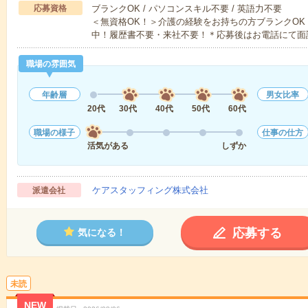
応募資格
ブランクOK / パソコンスキル不要 / 英語力不要
＜無資格OK！＞介護の経験をお持ちの方ブランクOK
中！履歴書不要・来社不要！＊応募後はお電話にて面
職場の雰囲気
年齢層
男女比率
20代
30代
40代
50代
60代
職場の様子
仕事の仕方
活気がある
しずか
ケアスタッフィング株式会社
派遣会社
応募する
気になる！
未読
NEW