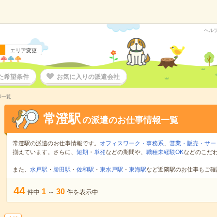
ヘル
エリア変更
た希望条件
お気に入りの派遣会社
事一覧
常澄駅
の派遣のお仕事情報一覧
常澄駅の派遣のお仕事情報です。
オフィスワーク・事務系
、
営業・販売・サー
揃えています。さらに、
短期
・
単発
などの期間や、
職種未経験OK
などのこだ
また、
水戸駅
・
勝田駅
・
佐和駅
・
東水戸駅
・
東海駅
など近隣駅のお仕事もご確
44
1
30
件中
～
件を表示中