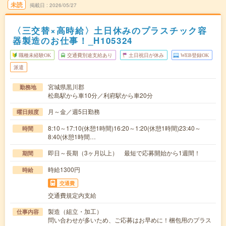
未読
掲載日
2026/05/27
〈三交替×高時給〉土日休みのプラスチック容
器製造のお仕事！_H105324
職種未経験OK
交通費別途支給あり
土日祝日が休み
WEB登録OK
派遣
宮城県黒川郡
勤務地
松島駅から車10分／利府駅から車20分
月～金／週5日勤務
曜日頻度
8:10～17:10(休憩1時間)16:20～1:20(休憩1時間)23:40～
時間
8:40(休憩1時間…
即日～長期（3ヶ月以上） 最短で応募開始から1週間！
期間
時給1300円
時給
交通費
交通費規定内支給
製造（組立・加工）
仕事内容
問い合わせが多いため、ご応募はお早めに！梱包用のプラス