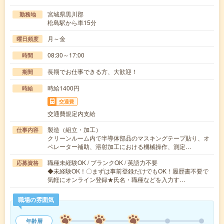
宮城県黒川郡
勤務地
松島駅から車15分
月～金
曜日頻度
08:30～17:00
時間
長期でお仕事できる方、大歓迎！
期間
時給1400円
時給
交通費
交通費規定内支給
製造（組立・加工）
仕事内容
クリーンルーム内で半導体部品のマスキングテープ貼り、オ
ペレーター補助、溶射加工における機械操作、測定…
職種未経験OK / ブランクOK / 英語力不要
応募資格
◆未経験OK！〇まずは事前登録だけでもOK！履歴書不要で
気軽にオンライン登録★氏名・職種などを入力す…
職場の雰囲気
年齢層