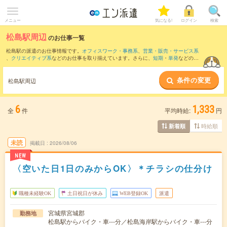
メニュー
気になる!
ログイン
検索
松島駅周辺
のお仕事一覧
松島駅の派遣のお仕事情報です。
オフィスワーク・事務系
、
営業・販売・サービス系
、
クリエイティブ系
などのお仕事を取り揃えています。さらに、
短期
・
単発
などの期
間や、
職種未経験OK
などのこだわり条件で絞り込んでいただけます。
条件の変更
また、
中野栄駅
・
多賀城駅
・
利府駅
・
下馬駅
・
陸前山王駅
など近隣駅のお仕事もご確
松島駅周辺
認いただけます。
6
1,333
全
件
平均時給:
円
時給順
新着順
未読
掲載日
2026/08/06
NEW
〈空いた日1日のみからOK〉＊チラシの仕分け
職種未経験OK
土日祝日が休み
WEB登録OK
派遣
宮城県宮城郡
勤務地
松島駅からバイク・車---分／松島海岸駅からバイク・車---分