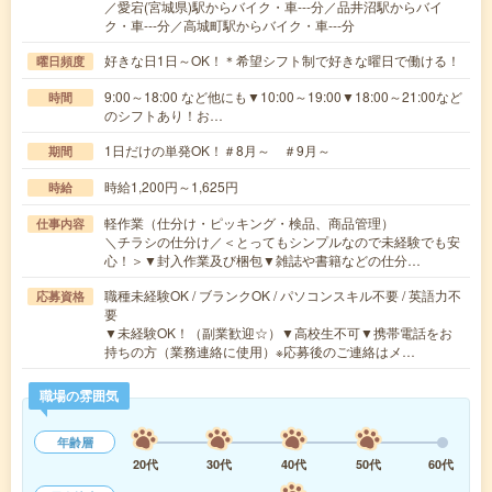
／愛宕(宮城県)駅からバイク・車---分／品井沼駅からバイ
ク・車---分／高城町駅からバイク・車---分
好きな日1日～OK！＊希望シフト制で好きな曜日で働ける！
曜日頻度
9:00～18:00 など他にも▼10:00～19:00▼18:00～21:00など
時間
のシフトあり！お…
1日だけの単発OK！＃8月～ ＃9月～
期間
時給1,200円～1,625円
時給
軽作業（仕分け・ピッキング・検品、商品管理）
仕事内容
＼チラシの仕分け／＜とってもシンプルなので未経験でも安
心！＞▼封入作業及び梱包▼雑誌や書籍などの仕分…
職種未経験OK / ブランクOK / パソコンスキル不要 / 英語力不
応募資格
要
▼未経験OK！（副業歓迎☆）▼高校生不可▼携帯電話をお
持ちの方（業務連絡に使用）※応募後のご連絡はメ…
職場の雰囲気
年齢層
20代
30代
40代
50代
60代