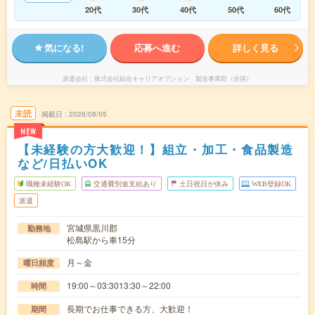
20代
30代
40代
50代
60代
気になる!
応募へ進む
詳しく見る
派遣会社
株式会社綜合キャリアオプション 製造事業部（全国）
未読
掲載日
2026/08/05
NEW
【未経験の方大歓迎！】組立・加工・食品製造
など/日払いOK
職種未経験OK
交通費別途支給あり
土日祝日が休み
WEB登録OK
派遣
宮城県黒川郡
勤務地
松島駅から車15分
月～金
曜日頻度
19:00～03:3013:30～22:00
時間
長期でお仕事できる方、大歓迎！
期間