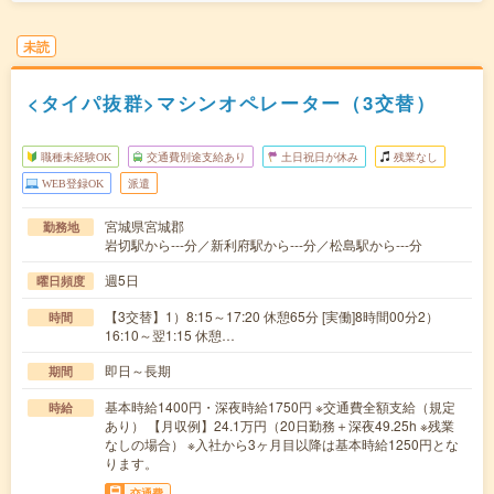
未読
<タイパ抜群>マシンオペレーター（3交替）
職種未経験OK
交通費別途支給あり
土日祝日が休み
残業なし
WEB登録OK
派遣
宮城県宮城郡
勤務地
岩切駅から---分／新利府駅から---分／松島駅から---分
週5日
曜日頻度
【3交替】1）8:15～17:20 休憩65分 [実働]8時間00分2）
時間
16:10～翌1:15 休憩…
即日～長期
期間
基本時給1400円・深夜時給1750円 ※交通費全額支給（規定
時給
あり） 【月収例】24.1万円（20日勤務＋深夜49.25h ※残業
なしの場合） ※入社から3ヶ月目以降は基本時給1250円とな
ります。
交通費