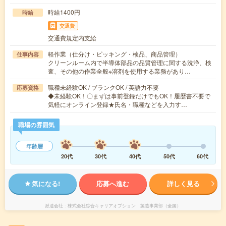
時給1400円
時給
交通費
交通費規定内支給
軽作業（仕分け・ピッキング・検品、商品管理）
仕事内容
クリーンルーム内で半導体部品の品質管理に関する洗浄、検
査、その他の作業全般※溶剤を使用する業務があり…
職種未経験OK / ブランクOK / 英語力不要
応募資格
◆未経験OK！〇まずは事前登録だけでもOK！履歴書不要で
気軽にオンライン登録★氏名・職種などを入力す…
職場の雰囲気
年齢層
20代
30代
40代
50代
60代
気になる!
応募へ進む
詳しく見る
派遣会社
株式会社綜合キャリアオプション 製造事業部（全国）