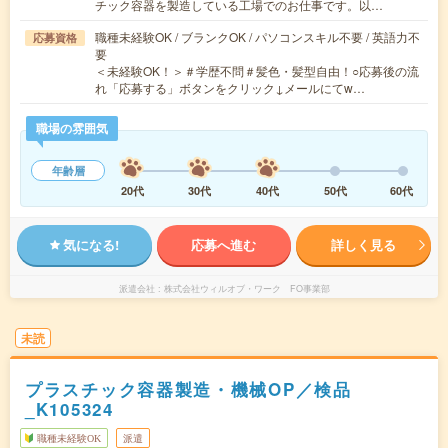
チック容器を製造している工場でのお仕事です。以…
職種未経験OK / ブランクOK / パソコンスキル不要 / 英語力不
応募資格
要
＜未経験OK！＞＃学歴不問＃髪色・髪型自由！○応募後の流
れ「応募する」ボタンをクリック↓メールにてw…
職場の雰囲気
年齢層
20代
30代
40代
50代
60代
気になる!
応募へ進む
詳しく見る
派遣会社
株式会社ウィルオブ・ワーク FO事業部
未読
プラスチック容器製造・機械OP／検品
_K105324
職種未経験OK
派遣