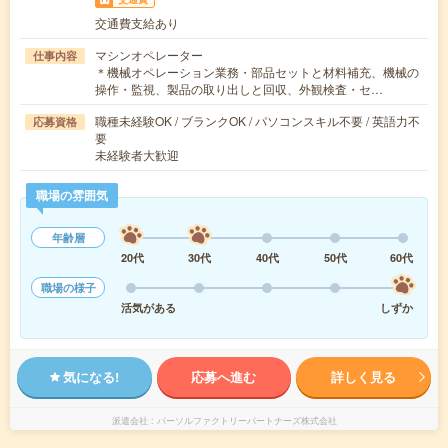
交通費支給あり
マシンオペレーター
仕事内容
＊機械オペレーション業務・部品セットと材料補充、機械の
操作・監視、製品の取り出しと回収、外観検査・セ…
職種未経験OK / ブランクOK / パソコンスキル不要 / 英語力不
応募資格
要
未経験者大歓迎
職場の雰囲気
年齢層
20代
30代
40代
50代
60代
職場の様子
活気がある
しずか
気になる!
応募へ進む
詳しく見る
派遣会社
パーソルファクトリーパートナーズ株式会社