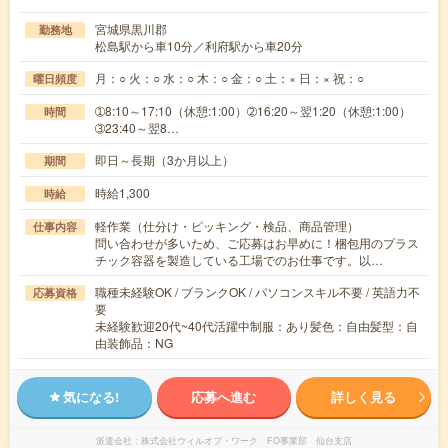
宮城県黒川郡
勤務地
松島駅から車10分／利府駅から車20分
月：○ 火：○ 水：○ 木：○ 金：○ 土：× 日：× 祝：○
曜日頻度
➀8:10～17:10（休憩:1:00）➁16:20～翌1:20（休憩:1:00）
時間
➂23:40～翌8…
即日～長期（3か月以上）
期間
時給1,300
時給
軽作業（仕分け・ピッキング・検品、商品管理）
仕事内容
問い合わせが多いため、ご応募はお早めに！梱包用のプラス
チック容器を製造している工場でのお仕事です。以…
職種未経験OK / ブランクOK / パソコンスキル不要 / 英語力不
応募資格
要
未経験歓迎20代~40代活躍中制服：あり髪色：自由髪型：自
由装飾品：NG
気になる!
応募へ進む
詳しく見る
派遣会社
株式会社ウィルオブ・ワーク FO事業部 仙台支店