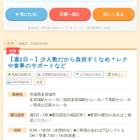
気になる!
応募へ進む
詳しく見る
派遣会社
株式会社綜合キャリアオプション 製造事業部（全国）
未読
掲載日
2026/08/08
NEW
【週2日～】少人数だから負担すくなめ＊レク
や食事のサポートなど
職種未経験OK
交通費別途支給あり
土日祝日が休み
残業なし
WEB登録OK
派遣
宮城県多賀城市
勤務地
多賀城駅から---分／国府多賀城駅から---分／下馬駅から---分
／陸前山王駅から---分
週2日～OK ■曜日固定の相談OK！ ■希望の曜日があればご相
曜日頻度
談ください！
9:00～18:00（休憩60分）■ご希望があれば下記シフトも
時間
OK！早番 7:00～16:00遅番 …