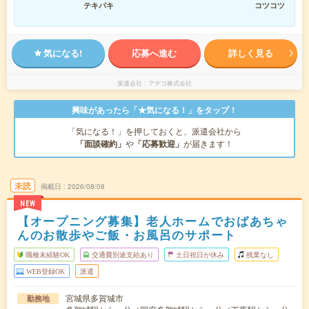
テキパキ
コツコツ
気になる!
応募へ進む
詳しく見る
派遣会社
アデコ株式会社
興味があったら「★気になる！」をタップ！
「気になる！」を押しておくと、派遣会社から
「面談確約」
や
「応募歓迎」
が届きます！
未読
掲載日
2026/08/08
NEW
【オープニング募集】老人ホームでおばあちゃ
んのお散歩やご飯・お風呂のサポート
職種未経験OK
交通費別途支給あり
土日祝日が休み
残業なし
WEB登録OK
派遣
宮城県多賀城市
勤務地