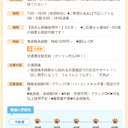
談ください！
7:00～16:00（休憩60分）■ご希望があれば下記シフトも
時間
OK！日勤 9:00～18:00遅番 …
【現在も積極採用中！】2カ月～ ■ご応募から最短2～3日後
期間
の就業も相談可能です！
無資格未経験：時給1230円～ ■週払いOK
時給
交通費
交通費全額支給（ガソリン代もOK！）
介護関連
仕事内容
／無資格未経験から始める介護施設での生活サポート！＼
「話し相手になって、うんうんとうなずく」「天気が…
職種未経験OK / ブランクOK / パソコンスキル不要 / 英語力不
応募資格
要
■無資格・未経験OK！■年齢・学歴不問！ブランクOK!■10名
以上採用予定！■履歴書不要■社会保険完…
職場の雰囲気
年齢層
20代
30代
40代
50代
60代