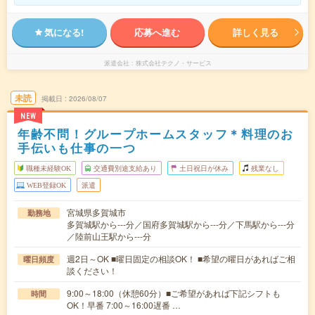
気になる!
応募へ進む
詳しく見る
派遣会社
株式会社テクノ・サービス
未読
掲載日
2026/08/07
NEW
年齢不問！グループホームスタッフ＊料理のお
手伝いも仕事の一つ
職種未経験OK
交通費別途支給あり
土日祝日が休み
残業なし
WEB登録OK
派遣
宮城県多賀城市
勤務地
多賀城駅から---分／国府多賀城駅から---分／下馬駅から---分
／陸前山王駅から---分
週2日～OK ■曜日固定の相談OK！ ■希望の曜日があればご相
曜日頻度
談ください！
9:00～18:00（休憩60分）■ご希望があれば下記シフトも
時間
OK！早番 7:00～16:00遅番 …