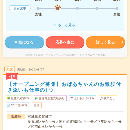
男女比率
女性
男性
もっと見る
気になる!
応募へ進む
詳しく見る
派遣会社
日研トータルソーシング株式会社 メディカルケア事業部
未読
掲載日
2026/08/07
NEW
【オープニング募集】おばあちゃんのお散歩付
き添いも仕事の1つ
職種未経験OK
交通費別途支給あり
土日祝日が休み
残業なし
WEB登録OK
派遣
宮城県多賀城市
勤務地
多賀城駅から---分／国府多賀城駅から---分／下馬駅から---分
／陸前山王駅から---分