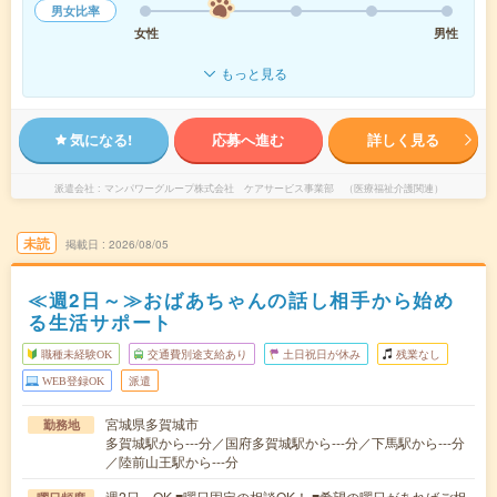
男女比率
女性
男性
もっと見る
気になる!
応募へ進む
詳しく見る
派遣会社
マンパワーグループ株式会社 ケアサービス事業部 （医療福祉介護関連）
未読
掲載日
2026/08/05
≪週2日～≫おばあちゃんの話し相手から始め
る生活サポート
職種未経験OK
交通費別途支給あり
土日祝日が休み
残業なし
WEB登録OK
派遣
宮城県多賀城市
勤務地
多賀城駅から---分／国府多賀城駅から---分／下馬駅から---分
／陸前山王駅から---分
週2日～OK ■曜日固定の相談OK！ ■希望の曜日があればご相