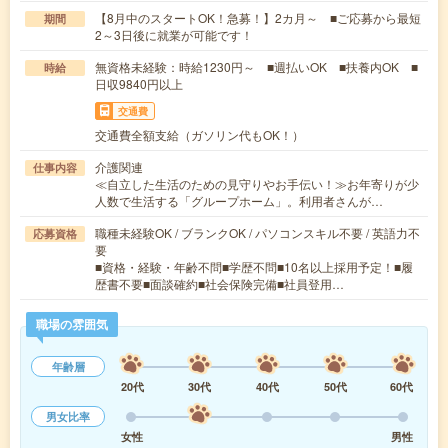
【8月中のスタートOK！急募！】2カ月～ ■ご応募から最短
期間
2～3日後に就業が可能です！
無資格未経験：時給1230円～ ■週払いOK ■扶養内OK ■
時給
日収9840円以上
交通費
交通費全額支給（ガソリン代もOK！）
介護関連
仕事内容
≪自立した生活のための見守りやお手伝い！≫お年寄りが少
人数で生活する「グループホーム」。利用者さんが…
職種未経験OK / ブランクOK / パソコンスキル不要 / 英語力不
応募資格
要
■資格・経験・年齢不問■学歴不問■10名以上採用予定！■履
歴書不要■面談確約■社会保険完備■社員登用…
職場の雰囲気
年齢層
20代
30代
40代
50代
60代
男女比率
女性
男性