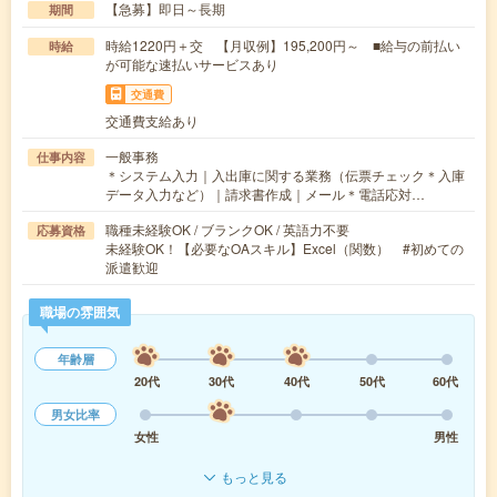
【急募】即日～長期
期間
時給1220円＋交 【月収例】195,200円～ ■給与の前払い
時給
が可能な速払いサービスあり
交通費
交通費支給あり
一般事務
仕事内容
＊システム入力｜入出庫に関する業務（伝票チェック＊入庫
データ入力など）｜請求書作成｜メール＊電話応対…
職種未経験OK / ブランクOK / 英語力不要
応募資格
未経験OK！【必要なOAスキル】Excel（関数） #初めての
派遣歓迎
職場の雰囲気
年齢層
20代
30代
40代
50代
60代
男女比率
女性
男性
もっと見る