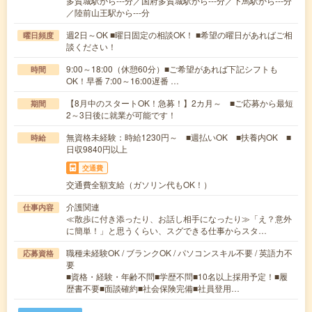
多賀城駅から---分／国府多賀城駅から---分／下馬駅から---分
／陸前山王駅から---分
週2日～OK ■曜日固定の相談OK！ ■希望の曜日があればご相
曜日頻度
談ください！
9:00～18:00（休憩60分）■ご希望があれば下記シフトも
時間
OK！早番 7:00～16:00遅番 …
【8月中のスタートOK！急募！】2カ月～ ■ご応募から最短
期間
2～3日後に就業が可能です！
無資格未経験：時給1230円～ ■週払いOK ■扶養内OK ■
時給
日収9840円以上
交通費
交通費全額支給（ガソリン代もOK！）
介護関連
仕事内容
≪散歩に付き添ったり、お話し相手になったり≫「え？意外
に簡単！」と思うくらい、スグできる仕事からスタ…
職種未経験OK / ブランクOK / パソコンスキル不要 / 英語力不
応募資格
要
■資格・経験・年齢不問■学歴不問■10名以上採用予定！■履
歴書不要■面談確約■社会保険完備■社員登用…