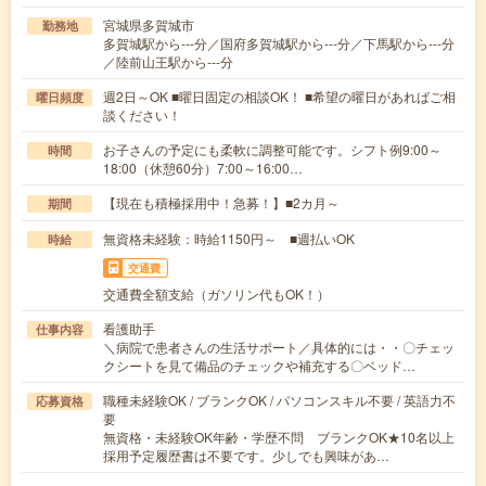
宮城県多賀城市
勤務地
多賀城駅から---分／国府多賀城駅から---分／下馬駅から---分
／陸前山王駅から---分
週2日～OK ■曜日固定の相談OK！ ■希望の曜日があればご相
曜日頻度
談ください！
お子さんの予定にも柔軟に調整可能です。シフト例9:00～
時間
18:00（休憩60分）7:00～16:00…
【現在も積極採用中！急募！】■2カ月～
期間
無資格未経験：時給1150円～ ■週払いOK
時給
交通費
交通費全額支給（ガソリン代もOK！）
看護助手
仕事内容
＼病院で患者さんの生活サポート／具体的には・・〇チェッ
クシートを見て備品のチェックや補充する〇ベッド…
職種未経験OK / ブランクOK / パソコンスキル不要 / 英語力不
応募資格
要
無資格・未経験OK年齢・学歴不問 ブランクOK★10名以上
採用予定履歴書は不要です。少しでも興味があ…