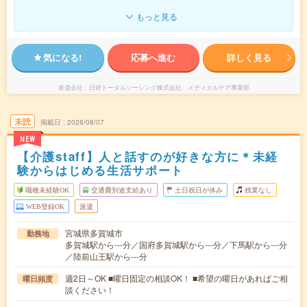
もっと見る
気になる!
応募へ進む
詳しく見る
派遣会社
日研トータルソーシング株式会社 メディカルケア事業部
未読
掲載日
2026/08/07
NEW
【介護staff】人と話すのが好きな方に＊未経
験からはじめる生活サポート
職種未経験OK
交通費別途支給あり
土日祝日が休み
残業なし
WEB登録OK
派遣
宮城県多賀城市
勤務地
多賀城駅から---分／国府多賀城駅から---分／下馬駅から---分
／陸前山王駅から---分
週2日～OK ■曜日固定の相談OK！ ■希望の曜日があればご相
曜日頻度
談ください！