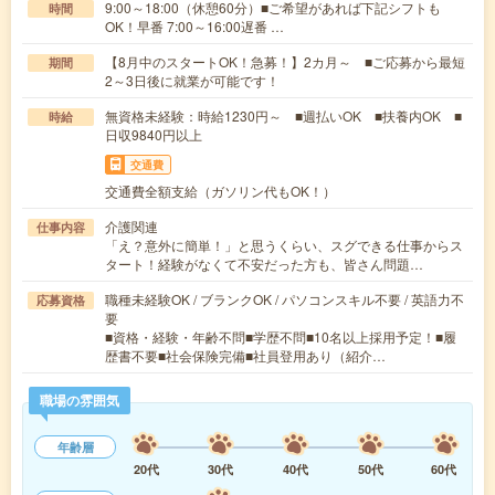
9:00～18:00（休憩60分）■ご希望があれば下記シフトも
時間
OK！早番 7:00～16:00遅番 …
【8月中のスタートOK！急募！】2カ月～ ■ご応募から最短
期間
2～3日後に就業が可能です！
無資格未経験：時給1230円～ ■週払いOK ■扶養内OK ■
時給
日収9840円以上
交通費
交通費全額支給（ガソリン代もOK！）
介護関連
仕事内容
「え？意外に簡単！」と思うくらい、スグできる仕事からス
タート！経験がなくて不安だった方も、皆さん問題…
職種未経験OK / ブランクOK / パソコンスキル不要 / 英語力不
応募資格
要
■資格・経験・年齢不問■学歴不問■10名以上採用予定！■履
歴書不要■社会保険完備■社員登用あり（紹介…
職場の雰囲気
年齢層
20代
30代
40代
50代
60代