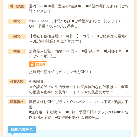
週2日～OK ■曜日固定の相談OK！ ■希望の曜日があればご相
曜日頻度
談ください！
9:00～18:00（休憩60分）■ご希望があれば下記シフトも
時間
OK！早番 7:00～16:00遅番 …
【現在も積極採用中！急募！】2カ月～ ■ご応募から最短2
期間
～3日後の就業も相談可能です！
無資格未経験：時給1230円～ ■週払いOK ■扶養内OK ■
時給
日収9840円以上
交通費
交通費全額支給（ガソリン代もOK！）
介護関連
仕事内容
≪介護施設での生活サポート≫▽具体的なお仕事は…・食事
の配膳や食事中の見守り・トイレやお風呂のサポー…
職種未経験OK / ブランクOK / パソコンスキル不要 / 英語力不
応募資格
要
■無資格・未経験OK！■年齢・学歴不問！ブランクOK!■10名
以上採用予定！■履歴書不要■社会保険完…
職場の雰囲気