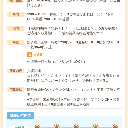
曜日頻度
談ください！
9:00～18:00（休憩60分）■ご希望があれば下記シフトも
時間
OK！早番 7:00～16:00遅番 …
【積極採用中！急募！】＊1年以上勤務している方が多数！
期間
ご応募から最短2～3日後の就業も相談可能です！
無資格未経験：時給1230円～ ■週払いOK ■扶養内OK ■
時給
日収9840円以上
交通費
交通費全額支給（ガソリン代もOK！）
介護関連
仕事内容
≪お話し相手になるだけでも立派な介護！≫＊お年寄りが昼
間だけ生活のサポートを受けたり、気分転換できる…
職種未経験OK / ブランクOK / パソコンスキル不要 / 英語力不
応募資格
要
■無資格・未経験OK！■年齢・学歴不問！ブランクOK!■10名
以上採用予定！■履歴書不要■社会保険完…
職場の雰囲気
年齢層