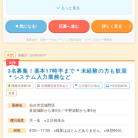
もっと見る
気になる!
応募へ進む
詳しく見る
派遣会社
日研トータルソーシング株式会社 メディカルケア事業部
未読
掲載日
2026/08/07
NEW
3名募集！基本17時半まで＊未経験の方も歓迎
＊システム入力業務など
職種未経験OK
交通費別途支給あり
土日祝日が休み
WEB登録OK
派遣
仙台市宮城野区
勤務地
多賀城駅から車5分／中野栄駅から車5分
月～金 ※土日祝休み
曜日頻度
9:00～17:30 ※残業はほとんどありません。※休憩60分。
時間