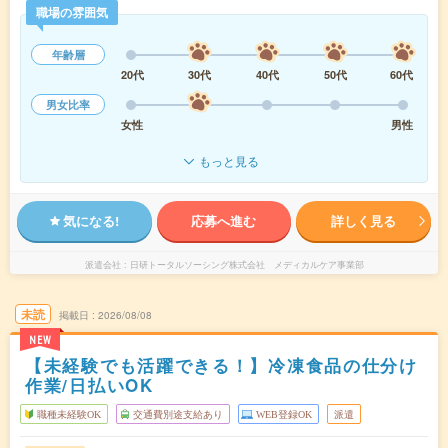
職場の雰囲気
年齢層
20代
30代
40代
50代
60代
男女比率
女性
男性
もっと見る
気になる!
応募へ進む
詳しく見る
派遣会社
日研トータルソーシング株式会社 メディカルケア事業部
未読
掲載日
2026/08/08
NEW
【未経験でも活躍できる！】冷凍食品の仕分け
作業/日払いOK
職種未経験OK
交通費別途支給あり
WEB登録OK
派遣