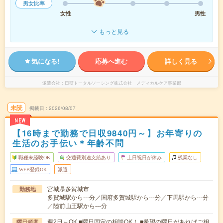
男女比率
女性
男性
もっと見る
気になる!
応募へ進む
詳しく見る
派遣会社
日研トータルソーシング株式会社 メディカルケア事業部
未読
掲載日
2026/08/07
NEW
【16時まで勤務で日収9840円～】お年寄りの
生活のお手伝い＊年齢不問
職種未経験OK
交通費別途支給あり
土日祝日が休み
残業なし
WEB登録OK
派遣
宮城県多賀城市
勤務地
多賀城駅から---分／国府多賀城駅から---分／下馬駅から---分
／陸前山王駅から---分
週2日～OK ■曜日固定の相談OK！ ■希望の曜日があればご相
曜日頻度