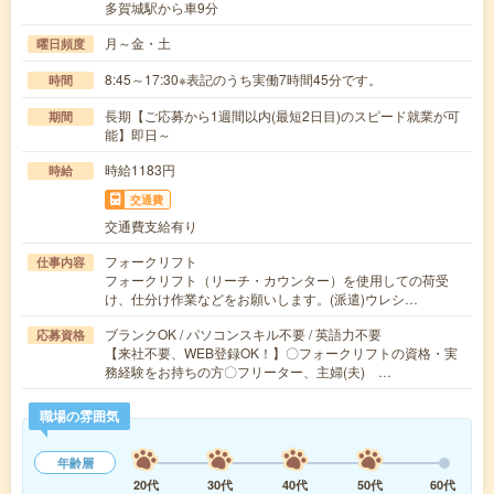
多賀城駅から車9分
月～金・土
曜日頻度
8:45～17:30※表記のうち実働7時間45分です。
時間
長期【ご応募から1週間以内(最短2日目)のスピード就業が可
期間
能】即日～
時給1183円
時給
交通費
交通費支給有り
フォークリフト
仕事内容
フォークリフト（リーチ・カウンター）を使用しての荷受
け、仕分け作業などをお願いします。(派遣)ウレシ…
ブランクOK / パソコンスキル不要 / 英語力不要
応募資格
【来社不要、WEB登録OK！】〇フォークリフトの資格・実
務経験をお持ちの方〇フリーター、主婦(夫) …
職場の雰囲気
年齢層
20代
30代
40代
50代
60代