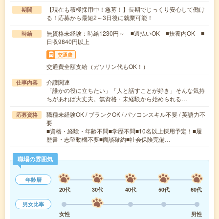
【現在も積極採用中！急募！】長期でじっくり安心して働け
期間
る！応募から最短2～3日後に就業可能！
無資格未経験：時給1230円～ ■週払いOK ■扶養内OK ■
時給
日収9840円以上
交通費
交通費全額支給（ガソリン代もOK！）
介護関連
仕事内容
「誰かの役に立ちたい」「人と話すことが好き」そんな気持
ちがあれば大丈夫。無資格・未経験から始められる…
職種未経験OK / ブランクOK / パソコンスキル不要 / 英語力不
応募資格
要
■資格・経験・年齢不問■学歴不問■10名以上採用予定！■履
歴書・志望動機不要■面談確約■社会保険完備…
職場の雰囲気
年齢層
20代
30代
40代
50代
60代
男女比率
女性
男性