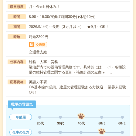
月～金※土日休み！
曜日頻度
8:00～16:30(実働:7時間30分) (休憩60分)
時間
2026/9/上旬～長期（3カ月以上） ★9月～OK！
期間
時給2200円
時給
交通費
交通費支給
総務・人事・労務
仕事内容
製油所内での設備管理業務です。具体的には…（1）各種設
備の維持管理に関する更新・補修計画の立案 ※一…
英語力不要
応募資格
OA基本操作必須。建屋の管理経験ある方歓迎！ 業界未経験
OK！
職場の雰囲気
年齢層
20代
30代
40代
50代
60代
仕事の仕方