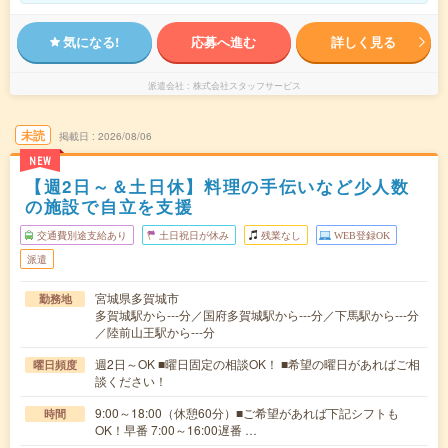
気になる!
応募へ進む
詳しく見る
派遣会社
株式会社スタッフサービス
未読
掲載日
2026/08/06
NEW
【週2日～＆土日休】料理の手伝いなど少人数
の施設で自立を支援
交通費別途支給あり
土日祝日が休み
残業なし
WEB登録OK
派遣
宮城県多賀城市
勤務地
多賀城駅から---分／国府多賀城駅から---分／下馬駅から---分
／陸前山王駅から---分
週2日～OK ■曜日固定の相談OK！ ■希望の曜日があればご相
曜日頻度
談ください！
9:00～18:00（休憩60分）■ご希望があれば下記シフトも
時間
OK！早番 7:00～16:00遅番 …