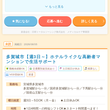
もっと見る
気になる!
応募へ進む
詳しく見る
派遣会社
日研トータルソーシング株式会社 メディカルケア事業部
未読
掲載日
2026/08/05
多賀城市【週3日～】ホテルライクな高齢者マ
ンションで生活サポート
職種未経験OK
交通費別途支給あり
土日祝日が休み
残業なし
WEB登録OK
派遣
宮城県多賀城市
勤務地
多賀城駅から---分／国府多賀城駅から---分／下馬駅から---分
／陸前山王駅から---分
週3日～5日OK（月～金） ★土日休みOK
曜日頻度
★1日4時間～の時短シフトOK★スタート時間選べます！
時間