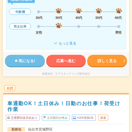
年齢層
20代
30代
40代
50代
60代
男女比率
女性
男性
もっと見る
気になる!
応募へ進む
詳しく見る
派遣会社
ケアスタッフィング株式会社
未読
車通勤OK！土日休み！日勤のお仕事！荷受け
作業
交通費別途支給あり
土日祝日が休み
WEB登録OK
派遣
仙台市宮城野区
勤務地