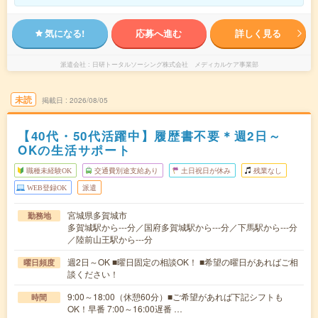
気になる!
応募へ進む
詳しく見る
派遣会社
日研トータルソーシング株式会社 メディカルケア事業部
未読
掲載日
2026/08/05
【40代・50代活躍中】履歴書不要＊週2日～
OKの生活サポート
職種未経験OK
交通費別途支給あり
土日祝日が休み
残業なし
WEB登録OK
派遣
宮城県多賀城市
勤務地
多賀城駅から---分／国府多賀城駅から---分／下馬駅から---分
／陸前山王駅から---分
週2日～OK ■曜日固定の相談OK！ ■希望の曜日があればご相
曜日頻度
談ください！
9:00～18:00（休憩60分）■ご希望があれば下記シフトも
時間
OK！早番 7:00～16:00遅番 …