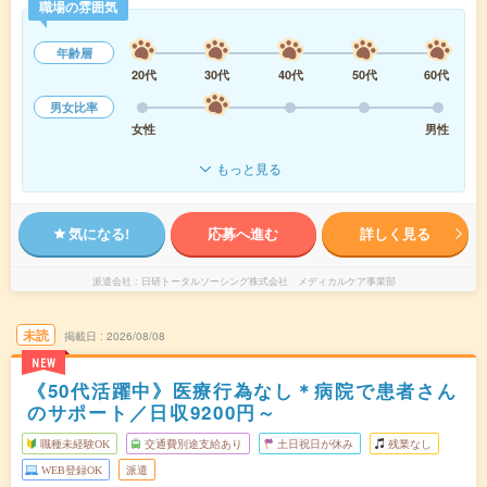
職場の雰囲気
年齢層
20代
30代
40代
50代
60代
男女比率
女性
男性
もっと見る
気になる!
応募へ進む
詳しく見る
派遣会社
日研トータルソーシング株式会社 メディカルケア事業部
未読
掲載日
2026/08/08
NEW
《50代活躍中》医療行為なし＊病院で患者さん
のサポート／日収9200円～
職種未経験OK
交通費別途支給あり
土日祝日が休み
残業なし
WEB登録OK
派遣