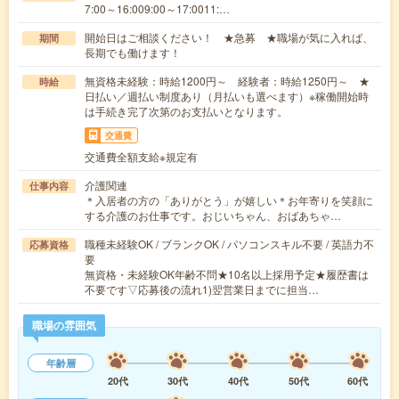
7:00～16:009:00～17:0011:…
開始日はご相談ください！ ★急募 ★職場が気に入れば、
期間
長期でも働けます！
無資格未経験：時給1200円～ 経験者：時給1250円～ ★
時給
日払い／週払い制度あり（月払いも選べます）※稼働開始時
は手続き完了次第のお支払いとなります。
交通費
交通費全額支給※規定有
介護関連
仕事内容
＊入居者の方の「ありがとう」が嬉しい＊お年寄りを笑顔に
する介護のお仕事です。おじいちゃん、おばあちゃ…
職種未経験OK / ブランクOK / パソコンスキル不要 / 英語力不
応募資格
要
無資格・未経験OK年齢不問★10名以上採用予定★履歴書は
不要です▽応募後の流れ1)翌営業日までに担当…
職場の雰囲気
年齢層
20代
30代
40代
50代
60代