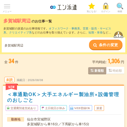
メニュー
気になる!
ログイン
検索
多賀城駅周辺
のお仕事一覧
多賀城駅の派遣のお仕事情報です。
オフィスワーク・事務系
、
営業・販売・サービス
系
、
クリエイティブ系
などのお仕事を取り揃えています。さらに、
短期
・
単発
などの
期間や、
職種未経験OK
などのこだわり条件で絞り込んでいただけます。
条件の変更
また、
仙台駅
・
広瀬通駅
・
泉中央駅
・
あおば通駅
・
仙台(地下鉄)駅
など近隣駅のお仕事
多賀城駅周辺
もご確認いただけます。
34
1,306
全
件
平均時給:
円
時給順
新着順
未読
掲載日
2026/08/08
NEW
＜車通勤OK＞大手エネルギー製油所×設備管理
のおしごと
交通費別途支給あり
土日祝日が休み
WEB登録OK
派遣
仙台市宮城野区
勤務地
多賀城駅から車16分／下馬駅から車15分