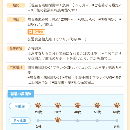
【現在も積極採用中！急募！】2カ月～ ■ご応募から最短2
期間
～3日後の就業も相談可能です！
無資格未経験：時給1230円～ ■週払いOK ■扶養内OK ■
時給
日収9840円以上
交通費
交通費全額支給（ガソリン代もOK！）
介護関連
仕事内容
≪お年寄りも自分も笑顔になれる介護の仕事！≫＊お年寄り
が昼間だけ生活のサポートを受けたり、気分転換で…
職種未経験OK / ブランクOK / パソコンスキル不要 / 英語力不
応募資格
要
■無資格・未経験OK！■年齢・学歴不問！ブランクOK!■10名
以上採用予定！■履歴書不要■社会保険完…
職場の雰囲気
年齢層
20代
30代
40代
50代
60代
男女比率
女性
男性