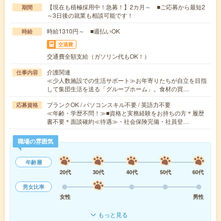
【現在も積極採用中！急募！】2カ月～ ■ご応募から最短2
期間
～3日後の就業も相談可能です！
時給1310円～ ■週払いOK
時給
交通費
交通費全額支給（ガソリン代もOK！）
介護関連
仕事内容
≪少人数施設での生活サポート≫お年寄りたちが自立を目指
して集団生活を送る「グループホーム」。食材の買…
ブランクOK / パソコンスキル不要 / 英語力不要
応募資格
≪年齢・学歴不問！≫■資格と実務経験をお持ちの方＊履歴
書不要＊面談確約≪待遇≫・社会保険完備・社員登…
職場の雰囲気
年齢層
20代
30代
40代
50代
60代
男女比率
女性
男性
もっと見る