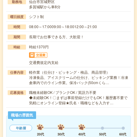
仙台市宮城野区
勤務地
多賀城駅から車8分
シフト制
曜日頻度
08:00～17:0009:00～18:0012:00～21:00
時間
長期でお仕事できる方、大歓迎！
期間
時給1370円
時給
交通費
交通費規定内支給
軽作業（仕分け・ピッキング・検品、商品管理）
仕事内容
冷凍食品、アイスクリームの仕分け、ピッキング業務！冷凍
倉庫内でのライン作業。保冷バック(50cmくら…
職種未経験OK / ブランクOK / 英語力不要
応募資格
◆未経験OK！〇まずは事前登録だけでもOK！履歴書不要で
気軽にオンライン登録★氏名・職種などを入力す…
職場の雰囲気
年齢層
20代
30代
40代
50代
60代