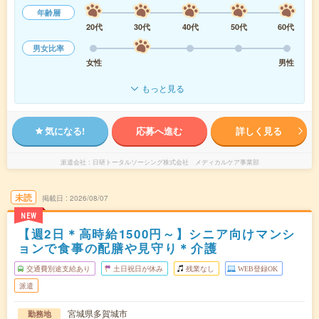
年齢層
20代
30代
40代
50代
60代
男女比率
女性
男性
もっと見る
気になる!
応募へ進む
詳しく見る
派遣会社
日研トータルソーシング株式会社 メディカルケア事業部
未読
掲載日
2026/08/07
NEW
【週2日＊高時給1500円～】シニア向けマンシ
ョンで食事の配膳や見守り＊介護
交通費別途支給あり
土日祝日が休み
残業なし
WEB登録OK
派遣
宮城県多賀城市
勤務地