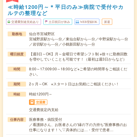
≪時給1200円～＊平日のみ≫病院で受付やカ
ルテの整理など
交通費別途支給あり
土日祝日が休み
WEB登録OK
派遣
仙台市宮城野区
勤務地
宮城野原駅から---分／東仙台駅から---分／中野栄駅から---分
／岩切駅から---分／小鶴新田駅から---分
【週3日～OK】月～金曜日で希望シフト制 ※徐々に勤務回数
曜日頻度
を増やしていくことも可能です！（最初は週3日からなど）
8:00～17:009:00～18:00など※ご希望の時間帯をご相談くだ
時間
さい。
2ヶ月～OK ※スタート日はお気軽にご相談ください！
期間
時給1200円～
時給
交通費
交通費規定内支給
医療事務・病院受付
仕事内容
／看護師さん、お医者さんの“縁の下の力持ち”医療事務のお
仕事になります！＼▽具体的には…・受付で患者…