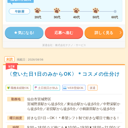
年齢層
20代
30代
40代
50代
60代
気になる!
応募へ進む
詳しく見る
派遣会社
株式会社テクノ・サービス
未読
掲載日
2026/08/06
NEW
〈空いた日1日のみからOK〉＊コスメの仕分け
職種未経験OK
土日祝日が休み
WEB登録OK
派遣
仙台市宮城野区
勤務地
宮城野原駅から徒歩5分／東仙台駅から徒歩5分／中野栄駅か
ら徒歩5分／岩切駅から徒歩5分／小鶴新田駅から徒歩5分
好きな日1日～OK！＊希望シフト制で好きな曜日で働ける！
曜日頻度
9:00～18:00 など他にも▼10:00～19:00▼18:00～21:00など
時間