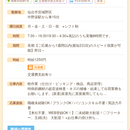
職種未経験OK
交通費別途支給あり
WEB登録OK
派遣
仙台市宮城野区
勤務地
中野栄駅から車15分
月～金・土・日・祝 ※シフト制
曜日頻度
7:30～16:3019:30～4:30※表記のうち実働8時間です。
時間
長期【ご応募から1週間以内(最短2日目)のスピード就業が可
期間
能】即日～
時給1250円
時給
交通費
交通費支給有り
軽作業（仕分け・ピッキング・検品、商品管理）
仕事内容
特殊鉄鋼材の超音波検査・キズの補修・結束して出荷業務を
お願いします。(派遣)派遣先に直接雇用してもら…
職種未経験OK / ブランクOK / パソコンスキル不要 / 英語力不
応募資格
要
【来社不要、WEB登録OK！】〇未経験大歓迎！〇フリータ
ー、主婦(夫) 大歓迎！ ※お仕事の掛け持ち…
職場の雰囲気