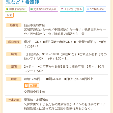
理など＊看護師
職種未経験OK
交通費別途支給あり
土日祝日が休み
WEB登録OK
派遣
仙台市宮城野区
勤務地
宮城野原駅から---分／中野栄駅から---分／小鶴新田駅から---
分／苦竹駅から---分／陸前原ノ町駅から---分
週2日～OK！ ■曜日固定の相談OK！ ■ご希望の曜日をご相談
曜日頻度
ください！
【日勤のみ】9:00～18:00（休憩60分）■ご希望があればその
時間
他シフトもOK！（例）8:30～1…
2ヶ月～ ■ご応募から最短3日後に開始可能 9月～、10月
期間
スタートもOK！
時給1750円～ ■週払いOK ■日収1万4000円以上
時給
交通費
交通費全額支給
看護師・准看護師
仕事内容
＼保育園で子どもたちの健康管理がメインのお仕事です！／
病院勤務とは違って急な対応や医療行為も少なく、…