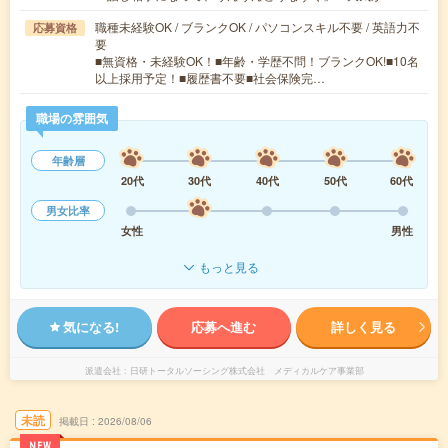
職種未経験OK / ブランクOK / パソコンスキル不要 / 英語力不
応募資格
要
■無資格・未経験OK！■年齢・学歴不問！ブランクOK!■10名
以上採用予定！■履歴書不要■社会保険完…
職場の雰囲気
年齢層
20代
30代
40代
50代
60代
男女比率
女性
男性
もっと見る
気になる!
応募へ進む
詳しく見る
派遣会社
日研トータルソーシング株式会社 メディカルケア事業部
未読
掲載日
2026/08/06
NEW