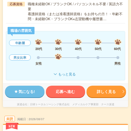
職種未経験OK / ブランクOK / パソコンスキル不要 / 英語力不
応募資格
要
看護師資格（または准看護師資格）をお持ちの方！・年齢不
問・未経験OK・ブランクOK※志望動機や履歴書…
職場の雰囲気
年齢層
20代
30代
40代
50代
60代
男女比率
女性
男性
もっと見る
気になる!
応募へ進む
詳しく見る
派遣会社
日研トータルソーシング株式会社 メディカルケア事業部 ナース派遣
未読
掲載日
2026/08/07
NEW