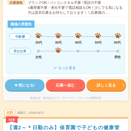
ブランクOK / パソコンスキル不要 / 英語力不要
応募資格
※履歴書不要・来社不要で電話相談もOK！少しでも気になる
方は是非応募をお待ちしております！＼応募後の…
職場の雰囲気
年齢層
20代
30代
40代
50代
60代
男女比率
女性
男性
もっと見る
気になる!
応募へ進む
詳しく見る
派遣会社
株式会社スタッフサービス メディカル事業本部
未読
掲載日
2026/08/07
NEW
【週2～＊日勤のみ】保育園で子どもの健康管