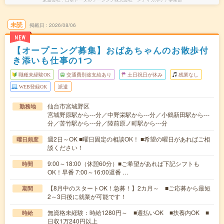
未読
掲載日
2026/08/06
NEW
【オープニング募集】おばあちゃんのお散歩付
き添いも仕事の1つ
職種未経験OK
交通費別途支給あり
土日祝日が休み
残業なし
WEB登録OK
派遣
仙台市宮城野区
勤務地
宮城野原駅から---分／中野栄駅から---分／小鶴新田駅から---
分／苦竹駅から---分／陸前原ノ町駅から---分
週2日～OK ■曜日固定の相談OK！ ■希望の曜日があればご相
曜日頻度
談ください！
9:00～18:00（休憩60分）■ご希望があれば下記シフトも
時間
OK！早番 7:00～16:00遅番 …
【8月中のスタートOK！急募！】2カ月～ ■ご応募から最短
期間
2～3日後に就業が可能です！
無資格未経験：時給1280円～ ■週払いOK ■扶養内OK ■
時給
日収1万240円以上