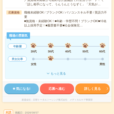
「話し相手になって、うんうんとうなずく」「天気が…
職種未経験OK / ブランクOK / パソコンスキル不要 / 英語力不
応募資格
要
■無資格・未経験OK！■年齢・学歴不問！ブランクOK!■10名
以上採用予定！■履歴書不要■社会保険完…
職場の雰囲気
年齢層
20代
30代
40代
50代
60代
男女比率
女性
男性
もっと見る
気になる!
応募へ進む
詳しく見る
派遣会社
日研トータルソーシング株式会社 メディカルケア事業部
未読
掲載日
2026/08/07