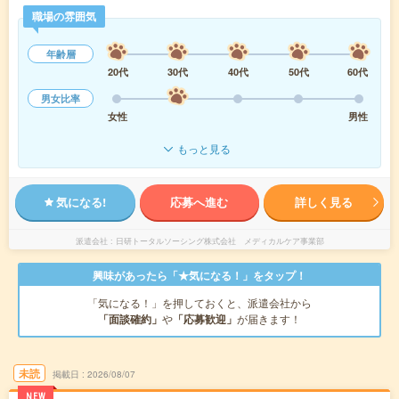
職場の雰囲気
年齢層
20代
30代
40代
50代
60代
男女比率
女性
男性
もっと見る
気になる!
応募へ進む
詳しく見る
派遣会社
日研トータルソーシング株式会社 メディカルケア事業部
興味があったら「★気になる！」をタップ！
「気になる！」を押しておくと、派遣会社から
「面談確約」
や
「応募歓迎」
が届きます！
未読
掲載日
2026/08/07
NEW