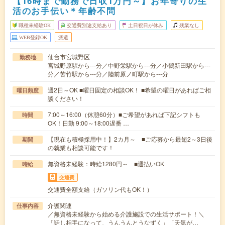
【16時まで勤務で日収1万円～】お年寄りの生
活のお手伝い＊年齢不問
職種未経験OK
交通費別途支給あり
土日祝日が休み
残業なし
WEB登録OK
派遣
仙台市宮城野区
勤務地
宮城野原駅から---分／中野栄駅から---分／小鶴新田駅から---
分／苦竹駅から---分／陸前原ノ町駅から---分
週2日～OK ■曜日固定の相談OK！ ■希望の曜日があればご相
曜日頻度
談ください！
7:00～16:00（休憩60分）■ご希望があれば下記シフトも
時間
OK！日勤 9:00～18:00遅番 …
【現在も積極採用中！】2カ月～ ■ご応募から最短2～3日後
期間
の就業も相談可能です！
無資格未経験：時給1280円～ ■週払いOK
時給
交通費
交通費全額支給（ガソリン代もOK！）
介護関連
仕事内容
／無資格未経験から始める介護施設での生活サポート！＼
「話し相手になって、うんうんとうなずく」「天気が…