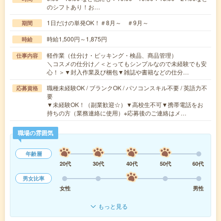
のシフトあり！お…
1日だけの単発OK！＃8月～ ＃9月～
期間
時給1,500円～1,875円
時給
軽作業（仕分け・ピッキング・検品、商品管理）
仕事内容
＼コスメの仕分け／＜とってもシンプルなので未経験でも安
心！＞▼封入作業及び梱包▼雑誌や書籍などの仕分…
職種未経験OK / ブランクOK / パソコンスキル不要 / 英語力不
応募資格
要
▼未経験OK！（副業歓迎☆）▼高校生不可▼携帯電話をお
持ちの方（業務連絡に使用）※応募後のご連絡はメ…
職場の雰囲気
年齢層
20代
30代
40代
50代
60代
男女比率
女性
男性
もっと見る