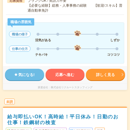
ブランクOK / 英語力不要
応募資格
【必要な経験】総務・人事事務の経験 【歓迎/スキル】普
通自動車免許
職場の雰囲気
職場の様子
活気がある
しずか
仕事の仕方
テキパキ
コツコツ
気になる!
応募へ進む
詳しく見る
派遣会社
株式会社リクルートスタッフィング
未読
給与即払いOK！高時給！平日休み！日勤のお
仕事！鉄鋼材の検査