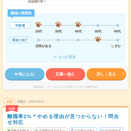
未経験OK！
職場の雰囲気
年齢層
20代
30代
40代
50代
60代
職場の様子
活気がある
しずか
もっと見る
気になる!
応募へ進む
詳しく見る
派遣会社
パーソルエクセルHRパートナーズ株式会社
未読
掲載日
2026/08/07
NEW
離職率2%＊やめる理由が見つからない！問合
せ対応
職種未経験OK
交通費別途支給あり
土日祝日が休み
WEB登録OK