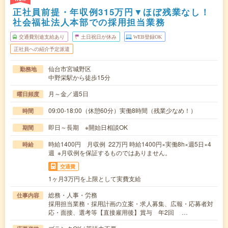
正社員前提・年収例315万円▼ほぼ残業なし！
社会福祉法人本部での採用担当業務
交通費別途支給あり
土日祝日が休み
WEB登録OK
正社員への紹介予定派遣
仙台市宮城野区
勤務地
中野栄駅から徒歩15分
月～金／週5日
曜日頻度
09:00-18:00（休憩60分）実働8時間（残業少なめ！）
時間
即日～長期 ※開始日相談OK
期間
時給1400円 月収例 22万円 時給1400円×実働8h×週5日×4
時給
週 ※月収例を保証するものではありません。
交通費
1ヶ月3万円を上限として実費支給
総務・人事・労務
仕事内容
採用担当業務・採用計画の立案・求人募集、広報・応募者対
応・面接、選考等【直接雇用後】賞与 年2回 …