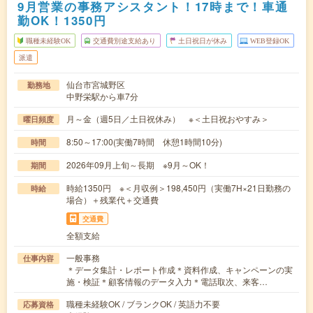
9月営業の事務アシスタント！17時まで！車通
勤OK！1350円
職種未経験OK
交通費別途支給あり
土日祝日が休み
WEB登録OK
派遣
仙台市宮城野区
勤務地
中野栄駅から車7分
月～金（週5日／土日祝休み） ※＜土日祝おやすみ＞
曜日頻度
8:50～17:00(実働7時間 休憩1時間10分)
時間
2026年09月上旬～長期 ※9月～OK！
期間
時給1350円 ※＜月収例＞198,450円（実働7H×21日勤務の
時給
場合）＋残業代＋交通費
交通費
全額支給
一般事務
仕事内容
＊データ集計・レポート作成＊資料作成、キャンペーンの実
施・検証＊顧客情報のデータ入力＊電話取次、来客…
職種未経験OK / ブランクOK / 英語力不要
応募資格