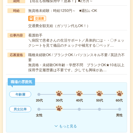
【現在も積極採用中！急募！】■2カ月～
期間
無資格未経験：時給1250円～ ■週払いOK
時給
交通費
交通費全額支給（ガソリン代もOK！）
看護助手
仕事内容
＼病院で患者さんの生活サポート／具体的には・・〇チェッ
クシートを見て備品のチェックや補充する〇ベッド…
職種未経験OK / ブランクOK / パソコンスキル不要 / 英語力不
応募資格
要
無資格・未経験OK年齢・学歴不問 ブランクOK★10名以上
採用予定履歴書は不要です。少しでも興味があ…
職場の雰囲気
年齢層
20代
30代
40代
50代
60代
男女比率
女性
男性
もっと見る