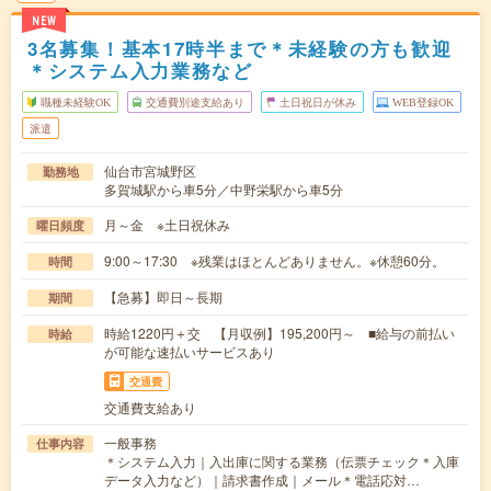
NEW
3名募集！基本17時半まで＊未経験の方も歓迎
＊システム入力業務など
職種未経験OK
交通費別途支給あり
土日祝日が休み
WEB登録OK
派遣
仙台市宮城野区
勤務地
多賀城駅から車5分／中野栄駅から車5分
月～金 ※土日祝休み
曜日頻度
9:00～17:30 ※残業はほとんどありません。※休憩60分。
時間
【急募】即日～長期
期間
時給1220円＋交 【月収例】195,200円～ ■給与の前払い
時給
が可能な速払いサービスあり
交通費
交通費支給あり
一般事務
仕事内容
＊システム入力｜入出庫に関する業務（伝票チェック＊入庫
データ入力など）｜請求書作成｜メール＊電話応対…