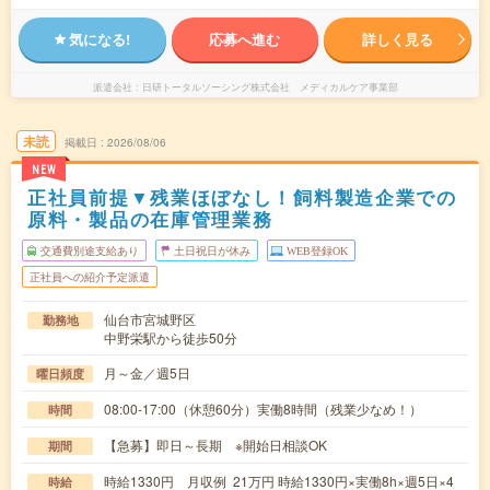
気になる!
応募へ進む
詳しく見る
派遣会社
日研トータルソーシング株式会社 メディカルケア事業部
未読
掲載日
2026/08/06
NEW
正社員前提▼残業ほぼなし！飼料製造企業での
原料・製品の在庫管理業務
交通費別途支給あり
土日祝日が休み
WEB登録OK
正社員への紹介予定派遣
仙台市宮城野区
勤務地
中野栄駅から徒歩50分
月～金／週5日
曜日頻度
08:00-17:00（休憩60分）実働8時間（残業少なめ！）
時間
【急募】即日～長期 ※開始日相談OK
期間
時給1330円 月収例 21万円 時給1330円×実働8h×週5日×4
時給