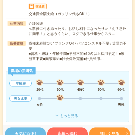
交通費
交通費全額支給（ガソリン代もOK！）
介護関連
仕事内容
≪散歩に付き添ったり、お話し相手になったり≫「え？意外
に簡単！」と思うくらい、スグできる仕事からスタ…
職種未経験OK / ブランクOK / パソコンスキル不要 / 英語力不
応募資格
要
■資格・経験・年齢不問■学歴不問■10名以上採用予定！■履
歴書不要■面談確約■社会保険完備■社員登用…
職場の雰囲気
年齢層
20代
30代
40代
50代
60代
男女比率
女性
男性
もっと見る
気になる!
応募へ進む
詳しく見る