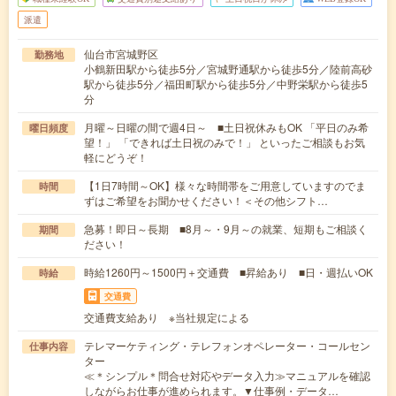
派遣
仙台市宮城野区
勤務地
小鶴新田駅から徒歩5分／宮城野通駅から徒歩5分／陸前高砂
駅から徒歩5分／福田町駅から徒歩5分／中野栄駅から徒歩5
分
月曜～日曜の間で週4日～ ■土日祝休みもOK 「平日のみ希
曜日頻度
望！」 「できれば土日祝のみで！」 といったご相談もお気
軽にどうぞ！
【1日7時間～OK】様々な時間帯をご用意していますのでま
時間
ずはご希望をお聞かせください！＜その他シフト…
急募！即日～長期 ■8月～・9月～の就業、短期もご相談く
期間
ださい！
時給1260円～1500円＋交通費 ■昇給あり ■日・週払いOK
時給
交通費
交通費支給あり ※当社規定による
テレマーケティング・テレフォンオペレーター・コールセン
仕事内容
ター
≪＊シンプル＊問合せ対応やデータ入力≫マニュアルを確認
しながらお仕事が進められます。▼仕事例・データ…