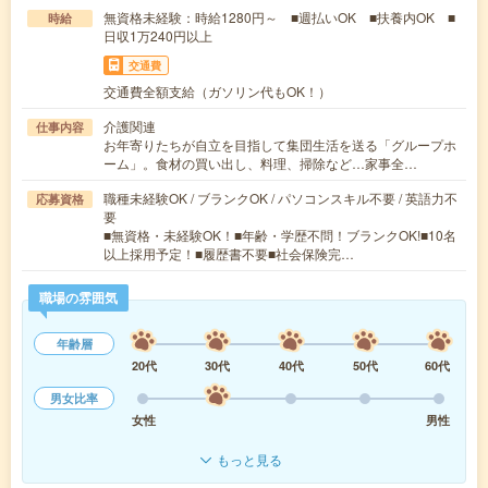
無資格未経験：時給1280円～ ■週払いOK ■扶養内OK ■
時給
日収1万240円以上
交通費
交通費全額支給（ガソリン代もOK！）
介護関連
仕事内容
お年寄りたちが自立を目指して集団生活を送る「グループホ
ーム」。食材の買い出し、料理、掃除など…家事全…
職種未経験OK / ブランクOK / パソコンスキル不要 / 英語力不
応募資格
要
■無資格・未経験OK！■年齢・学歴不問！ブランクOK!■10名
以上採用予定！■履歴書不要■社会保険完…
職場の雰囲気
年齢層
20代
30代
40代
50代
60代
男女比率
女性
男性
もっと見る