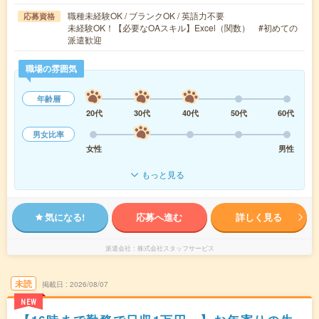
職種未経験OK / ブランクOK / 英語力不要
応募資格
未経験OK！【必要なOAスキル】Excel（関数） #初めての
派遣歓迎
職場の雰囲気
年齢層
20代
30代
40代
50代
60代
男女比率
女性
男性
もっと見る
気になる!
応募へ進む
詳しく見る
派遣会社
株式会社スタッフサービス
未読
掲載日
2026/08/07
NEW