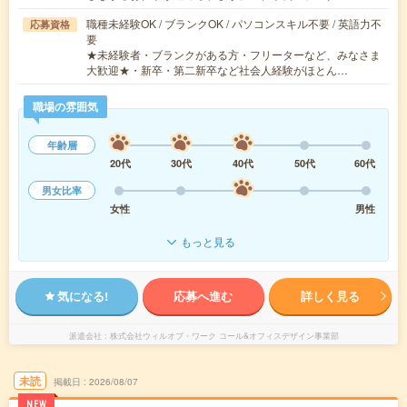
職種未経験OK / ブランクOK / パソコンスキル不要 / 英語力不
応募資格
要
★未経験者・ブランクがある方・フリーターなど、みなさま
大歓迎★・新卒・第二新卒など社会人経験がほとん…
職場の雰囲気
年齢層
20代
30代
40代
50代
60代
男女比率
女性
男性
もっと見る
気になる!
応募へ進む
詳しく見る
派遣会社
株式会社ウィルオブ・ワーク コール&オフィスデザイン事業部
未読
掲載日
2026/08/07
NEW