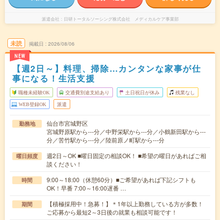
派遣会社
日研トータルソーシング株式会社 メディカルケア事業部
未読
掲載日
2026/08/06
NEW
【週2日～】料理、掃除…カンタンな家事が仕
事になる！生活支援
職種未経験OK
交通費別途支給あり
土日祝日が休み
残業なし
WEB登録OK
派遣
仙台市宮城野区
勤務地
宮城野原駅から---分／中野栄駅から---分／小鶴新田駅から---
分／苦竹駅から---分／陸前原ノ町駅から---分
週2日～OK ■曜日固定の相談OK！ ■希望の曜日があればご相
曜日頻度
談ください！
9:00～18:00（休憩60分）■ご希望があれば下記シフトも
時間
OK！早番 7:00～16:00遅番 …
【積極採用中！急募！】＊1年以上勤務している方が多数！
期間
ご応募から最短2～3日後の就業も相談可能です！