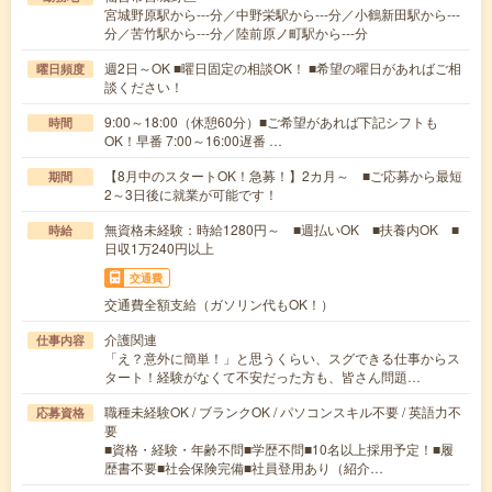
宮城野原駅から---分／中野栄駅から---分／小鶴新田駅から---
分／苦竹駅から---分／陸前原ノ町駅から---分
週2日～OK ■曜日固定の相談OK！ ■希望の曜日があればご相
曜日頻度
談ください！
9:00～18:00（休憩60分）■ご希望があれば下記シフトも
時間
OK！早番 7:00～16:00遅番 …
【8月中のスタートOK！急募！】2カ月～ ■ご応募から最短
期間
2～3日後に就業が可能です！
無資格未経験：時給1280円～ ■週払いOK ■扶養内OK ■
時給
日収1万240円以上
交通費
交通費全額支給（ガソリン代もOK！）
介護関連
仕事内容
「え？意外に簡単！」と思うくらい、スグできる仕事からス
タート！経験がなくて不安だった方も、皆さん問題…
職種未経験OK / ブランクOK / パソコンスキル不要 / 英語力不
応募資格
要
■資格・経験・年齢不問■学歴不問■10名以上採用予定！■履
歴書不要■社会保険完備■社員登用あり（紹介…