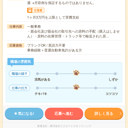
週 ※月収例を保証するものではありません。
交通費
1ヶ月3万円を上限として実費支給
一般事務
仕事内容
・親会社及び親会社の取引先への原料の手配（購入はしませ
ん）・原料の在庫管理・トラック等で輸送された原…
ブランクOK / 英語力不要
応募資格
事務経験＋普通自動車免許がある方
職場の雰囲気
職場の様子
活気がある
しずか
仕事の仕方
テキパキ
コツコツ
気になる!
応募へ進む
詳しく見る
派遣会社
株式会社リクルートスタッフィング