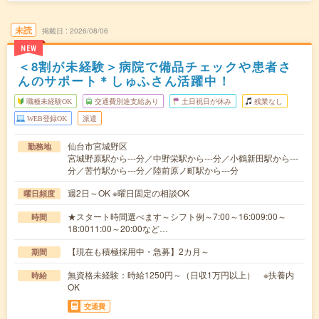
未読
掲載日
2026/08/06
NEW
＜8割が未経験＞病院で備品チェックや患者さ
んのサポート＊しゅふさん活躍中！
職種未経験OK
交通費別途支給あり
土日祝日が休み
残業なし
WEB登録OK
派遣
仙台市宮城野区
勤務地
宮城野原駅から---分／中野栄駅から---分／小鶴新田駅から---
分／苦竹駅から---分／陸前原ノ町駅から---分
週2日～OK ※曜日固定の相談OK
曜日頻度
★スタート時間選べます～シフト例～7:00～16:009:00～
時間
18:0011:00～20:00など…
【現在も積極採用中・急募】2カ月～
期間
無資格未経験：時給1250円～（日収1万円以上） ※扶養内
時給
OK
交通費