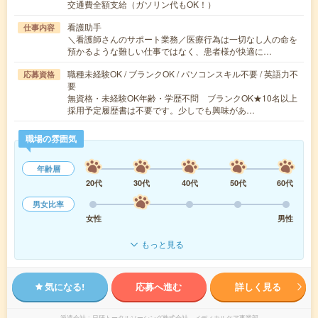
交通費全額支給（ガソリン代もOK！）
看護助手
仕事内容
＼看護師さんのサポート業務／医療行為は一切なし人の命を
預かるような難しい仕事ではなく、患者様が快適に…
職種未経験OK / ブランクOK / パソコンスキル不要 / 英語力不
応募資格
要
無資格・未経験OK年齢・学歴不問 ブランクOK★10名以上
採用予定履歴書は不要です。少しでも興味があ…
職場の雰囲気
年齢層
20代
30代
40代
50代
60代
男女比率
女性
男性
もっと見る
気になる!
応募へ進む
詳しく見る
派遣会社
日研トータルソーシング株式会社 メディカルケア事業部