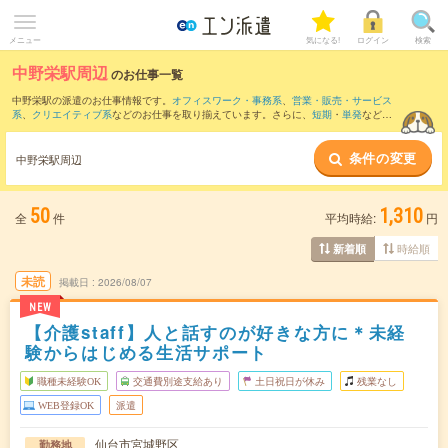
メニュー
気になる!
ログイン
検索
中野栄駅周辺
のお仕事一覧
中野栄駅の派遣のお仕事情報です。
オフィスワーク・事務系
、
営業・販売・サービス
系
、
クリエイティブ系
などのお仕事を取り揃えています。さらに、
短期
・
単発
などの
期間や、
職種未経験OK
などのこだわり条件で絞り込んでいただけます。
条件の変更
また、
仙台駅
・
小鶴新田駅
・
八乙女駅
・
黒松(宮城県)駅
・
多賀城駅
など近隣駅のお仕事
中野栄駅周辺
もご確認いただけます。
50
1,310
全
件
平均時給:
円
時給順
新着順
未読
掲載日
2026/08/07
NEW
【介護staff】人と話すのが好きな方に＊未経
験からはじめる生活サポート
職種未経験OK
交通費別途支給あり
土日祝日が休み
残業なし
WEB登録OK
派遣
仙台市宮城野区
勤務地