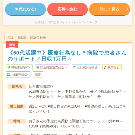
気になる!
応募へ進む
詳しく見る
派遣会社
株式会社バイトレ（キャムコムグループ）
未読
掲載日
2026/08/06
NEW
《50代活躍中》医療行為なし＊病院で患者さん
のサポート／日収1万円～
職種未経験OK
交通費別途支給あり
土日祝日が休み
残業なし
WEB登録OK
派遣
仙台市宮城野区
勤務地
宮城野原駅から---分／中野栄駅から---分／小鶴新田駅から---
分／苦竹駅から---分／陸前原ノ町駅から---分
週2日～OK ■曜日固定の相談OK！ ■希望の曜日があればご相
曜日頻度
談ください！
お子さんの予定にも柔軟に調整可能です。シフト例9:00～
時間
18:00（休憩60分）7:00～16:00…