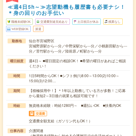
≪週4日5h～≫志望動機も履歴書も必要ナシ！
＊身の回りのお手伝い
職種未経験OK
交通費別途支給あり
土日祝日が休み
残業なし
WEB登録OK
派遣
仙台市宮城野区
勤務地
宮城野原駅から---分／中野栄駅から---分／小鶴新田駅から---
分／苦竹駅から---分／陸前原ノ町駅から---分
週4日～ ■曜日固定の相談OK！ ■希望の曜日があればご相談
曜日頻度
ください！
1日5時間からOK！■シフト例(1)8:00～13:00(2)10:00～
時間
15:00(3)12:00…
【積極採用中！】＊1年以上勤務している方が多数！ご応募
期間
から最短2～3日後の就業も相談可能です！
無資格未経験：時給1280円～ ■週払いOK ■扶養内OK
時給
交通費
交通費全額支給（ガソリン代もOK！）
介護関連
仕事内容
／無資格未経験から始める介護施設での生活サポート！＼