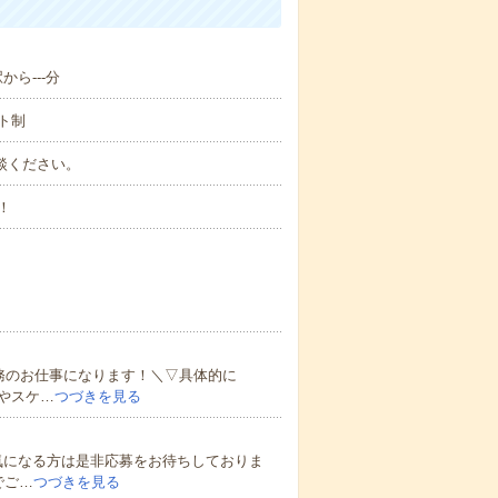
から---分
ト制
ご相談ください。
！
）
務のお仕事になります！＼▽具体的に
やスケ…
つづきを見る
気になる方は是非応募をお待ちしておりま
でご…
つづきを見る