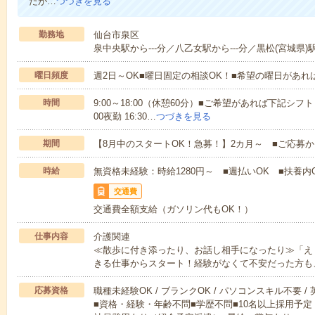
たが…
つづきを見る
勤務地
仙台市泉区
泉中央駅から---分／八乙女駅から---分／黒松(宮城県)駅
曜日頻度
週2日～OK■曜日固定の相談OK！■希望の曜日があ
時間
9:00～18:00（休憩60分）■ご希望があれば下記シフトもOK
00夜勤 16:30…
つづきを見る
期間
【8月中のスタートOK！急募！】2カ月～ ■ご応募
時給
無資格未経験：時給1280円～ ■週払いOK ■扶養内O
交通費
交通費全額支給（ガソリン代もOK！）
仕事内容
介護関連
≪散歩に付き添ったり、お話し相手になったり≫「え
きる仕事からスタート！経験がなくて不安だった方も
応募資格
職種未経験OK / ブランクOK / パソコンスキル不要 /
■資格・経験・年齢不問■学歴不問■10名以上採用予定