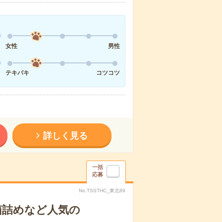
女性
男性
テキパキ
コツコツ
詳しく見る
一括
応募
No.TSSTHC_東北89
箱詰めなど人気の