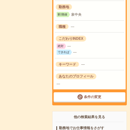
勤務地
泉中央
駅/路線
職種
---
こだわりINDEX
---
絶対
---
できれば
キーワード
---
あなたのプロフィール
---
条件の変更
他の検索結果を見る
勤務地でお仕事情報をさがす