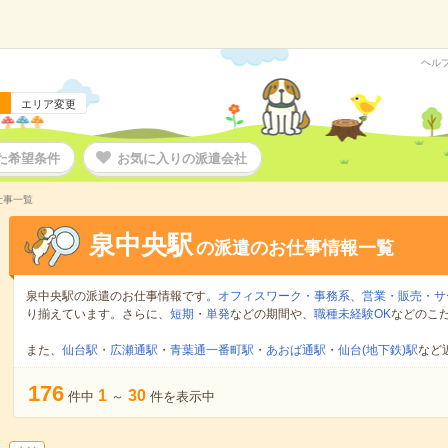
ヘル
エリア変更
た希望条件
お気に入りの派遣会社
仕事一覧
泉中央駅
の派遣のお仕事情報一覧
泉中央駅の派遣のお仕事情報です。
オフィスワーク・事務系
、
営業・販売・サ
り揃えています。さらに、
短期
・
単発
などの期間や、
職種未経験OK
などのこ
また、
仙台駅
・
広瀬通駅
・
青葉通一番町駅
・
あおば通駅
・
仙台(地下鉄)駅
など
176
1
30
件中
～
件を表示中