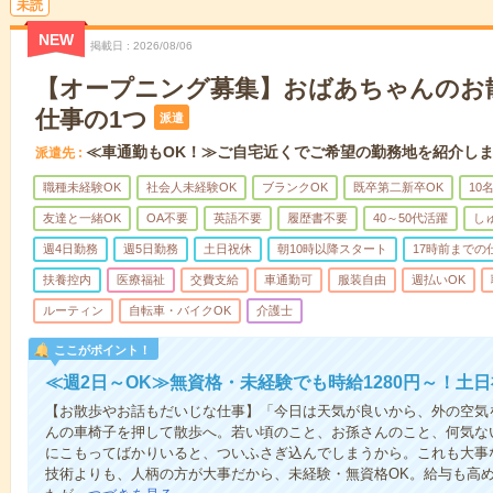
未読
NEW
掲載日
2026/08/06
【オープニング募集】おばあちゃんのお
仕事の1つ
派遣
≪車通勤もOK！≫ご自宅近くでご希望の勤務地を紹介し
派遣先
職種未経験OK
社会人未経験OK
ブランクOK
既卒第二新卒OK
10
友達と一緒OK
OA不要
英語不要
履歴書不要
40～50代活躍
し
週4日勤務
週5日勤務
土日祝休
朝10時以降スタート
17時前までの
扶養控内
医療福祉
交費支給
車通勤可
服装自由
週払いOK
ルーティン
自転車・バイクOK
介護士
ここがポイント！
≪週2日～OK≫無資格・未経験でも時給1280円～！土
【お散歩やお話もだいじな仕事】「今日は天気が良いから、外の空気
んの車椅子を押して散歩へ。若い頃のこと、お孫さんのこと、何気な
にこもってばかりいると、ついふさぎ込んでしまうから。これも大事
技術よりも、人柄の方が大事だから、未経験・無資格OK。給与も高