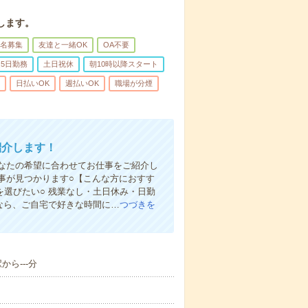
します。
名募集
友達と一緒OK
OA不要
5日勤務
土日祝休
朝10時以降スタート
日払いOK
週払いOK
職場が分煙
紹介します！
なたの希望に合わせてお仕事をご紹介し
仕事が見つかります○【こんな方におすす
を選びたい○ 残業なし・土日休み・日勤
録なら、ご自宅で好きな時間に…
つづきを
から---分