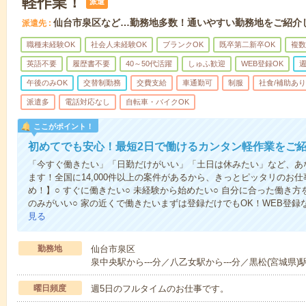
軽作業！
派遣
仙台市泉区など…勤務地多数！通いやすい勤務地をご紹介
派遣先
職種未経験OK
社会人未経験OK
ブランクOK
既卒第二新卒OK
複数
英語不要
履歴書不要
40～50代活躍
しゅふ歓迎
WEB登録OK
週
午後のみOK
交替制勤務
交費支給
車通勤可
制服
社食/補助あり
派遣多
電話対応なし
自転車・バイクOK
ここがポイント！
初めてでも安心！最短2日で働けるカンタン軽作業をご
「今すぐ働きたい」「日勤だけがいい」「土日は休みたい」など、あ
ます！全国に14,000件以上の案件があるから、きっとピッタリのお
め！】○ すぐに働きたい○ 未経験から始めたい○ 自分に合った働き方
のみがいい○ 家の近くで働きたいまずは登録だけでもOK！WEB登
見る
勤務地
仙台市泉区
泉中央駅から---分／八乙女駅から---分／黒松(宮城県)駅
曜日頻度
週5日のフルタイムのお仕事です。