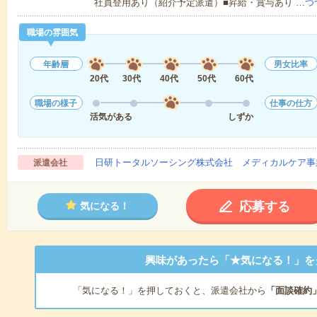
社員登用あり（紹介予定派遣）■昇給・賞与あり …
つ
職場の雰囲気
年齢層
男女比率
20代
30代
40代
50代
60代
職場の様子
仕事の仕方
活気がある
しずか
日研トータルソーシング株式会社 メディカルケア事
派遣会社
応募する
気になる！
興味があったら「★気になる！」を
「気になる！」を押しておくと、派遣会社から
「面談確約