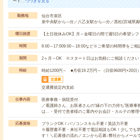
ート…
つづきを見る
勤務地
仙台市泉区
泉中央駅から---分／八乙女駅から---分／黒松(宮城県)駅
曜日頻度
【土日祝休みOK】月～金曜日の間で週5日の希望シフ
時間
8:00～17:009:00～18:00など※ご希望の時間帯を
期間
2ヶ月～OK ※スタート日はお気軽にご相談ください
時給
時給1200円～ ■月収19.2万円～（日収9600円×20日
交通費
交通費規定内支給
仕事内容
医療事務・病院受付
／看護師さん、お医者さんの“縁の下の力持ち”医療事
は…・受付で患者様のご案内やお会計・カルテの整理
応募資格
ブランクOK / パソコンスキル不要 / 英語力不要
※履歴書不要・来社不要で電話相談もOK！少しでも
す！＼応募後の流れ／エンから応募↓弊社からメール