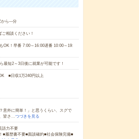
から---分
ればご相談ください！
！早番 7:00～16:00遅番 10:00～19:
から最短2～3日後に就業が可能です！
K ■日収1万240円以上
？意外に簡単！」と思うくらい、スグで
、皆さ…
つづきを見る
 英語力不要
！■履歴書不要■面談確約■社会保険完備■