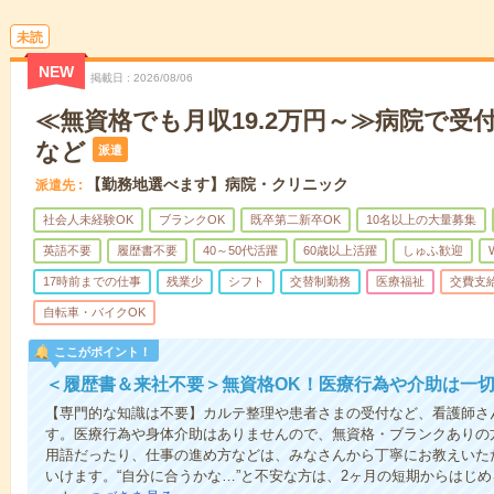
未読
NEW
掲載日
2026/08/06
≪無資格でも月収19.2万円～≫病院で受
など
派遣
【勤務地選べます】病院・クリニック
派遣先
社会人未経験OK
ブランクOK
既卒第二新卒OK
10名以上の大量募集
英語不要
履歴書不要
40～50代活躍
60歳以上活躍
しゅふ歓迎
17時前までの仕事
残業少
シフト
交替制勤務
医療福祉
交費支
自転車・バイクOK
ここがポイント！
＜履歴書＆来社不要＞無資格OK！医療行為や介助は一切
【専門的な知識は不要】カルテ整理や患者さまの受付など、看護師さ
す。医療行為や身体介助はありませんので、無資格・ブランクありの
用語だったり、仕事の進め方などは、みなさんから丁寧にお教えいた
いけます。“自分に合うかな…”と不安な方は、2ヶ月の短期からはじ