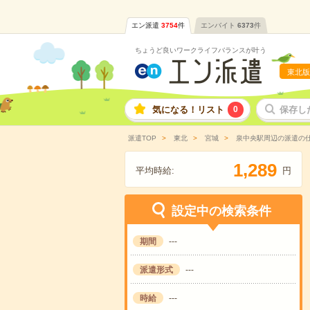
エン派遣
3754
件
エンバイト
6373
件
ちょうど良いワークライフバランスが叶う
東北版
気になる！リスト
0
保存し
派遣TOP
東北
宮城
泉中央駅周辺の派遣の
,
1
2
8
9
平均時給:
円
設定中の検索条件
期間
---
派遣形式
---
時給
---