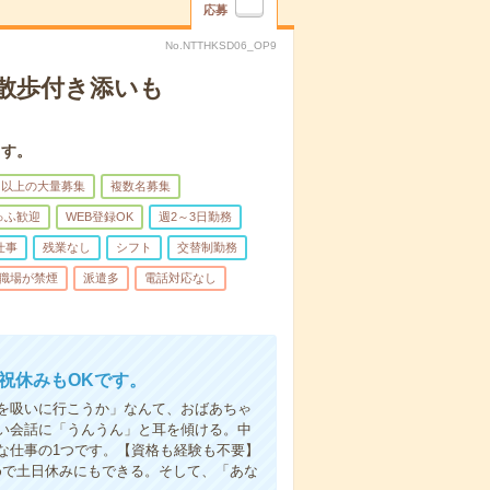
応募
No.NTTHKSD06_OP9
散歩付き添いも
ます。
名以上の大量募集
複数名募集
ゅふ歓迎
WEB登録OK
週2～3日勤務
仕事
残業なし
シフト
交替制勤務
職場が禁煙
派遣多
電話対応なし
日祝休みもOKです。
を吸いに行こうか」なんて、おばあちゃ
い会話に「うんうん」と耳を傾ける。中
な仕事の1つです。【資格も経験も不要】
めで土日休みにもできる。そして、「あな