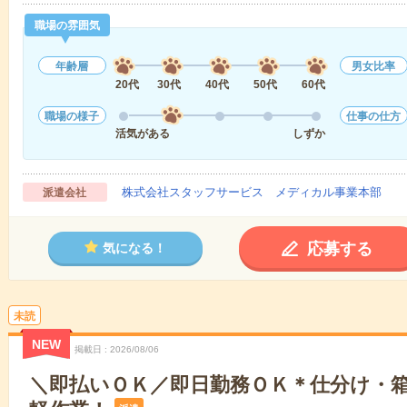
職場の雰囲気
年齢層
男女比率
20代
30代
40代
50代
60代
職場の様子
仕事の仕方
活気がある
しずか
株式会社スタッフサービス メディカル事業本部
派遣会社
応募する
気になる！
未読
NEW
掲載日
2026/08/06
＼即払いＯＫ／即日勤務ＯＫ＊仕分け・