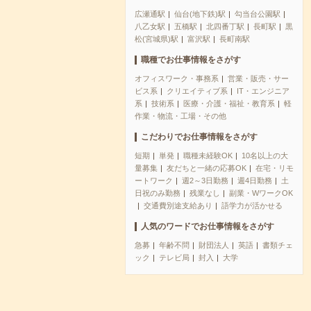
広瀬通駅
仙台(地下鉄)駅
勾当台公園駅
八乙女駅
五橋駅
北四番丁駅
長町駅
黒
松(宮城県)駅
富沢駅
長町南駅
職種でお仕事情報をさがす
オフィスワーク・事務系
営業・販売・サー
ビス系
クリエイティブ系
IT・エンジニア
系
技術系
医療・介護・福祉・教育系
軽
作業・物流・工場・その他
こだわりでお仕事情報をさがす
短期
単発
職種未経験OK
10名以上の大
量募集
友だちと一緒の応募OK
在宅・リモ
ートワーク
週2～3日勤務
週4日勤務
土
日祝のみ勤務
残業なし
副業・WワークOK
交通費別途支給あり
語学力が活かせる
人気のワードでお仕事情報をさがす
急募
年齢不問
財団法人
英語
書類チェ
ック
テレビ局
封入
大学