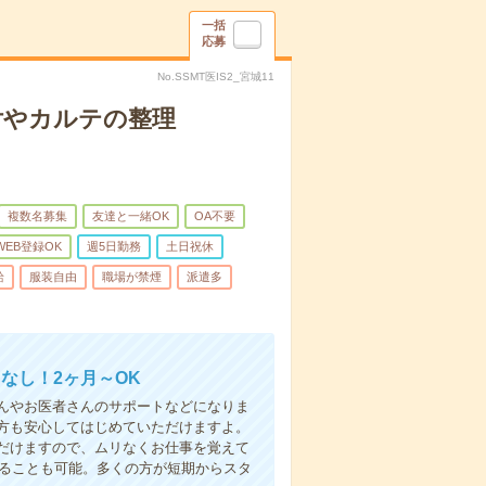
一括
応募
No.SSMT医IS2_宮城11
付やカルテの整理
複数名募集
友達と一緒OK
OA不要
WEB登録OK
週5日勤務
土日祝休
給
服装自由
職場が禁煙
派遣多
なし！2ヶ月～OK
んやお医者さんのサポートなどになりま
方も安心してはじめていただけますよ。
だけますので、ムリなくお仕事を覚えて
めることも可能。多くの方が短期からスタ