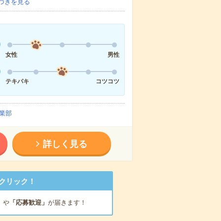
づきを見る
女性
男性
テキパキ
コツコツ
業部
詳しく見る
クリック！
」
や
「応募歓迎」
が届きます！