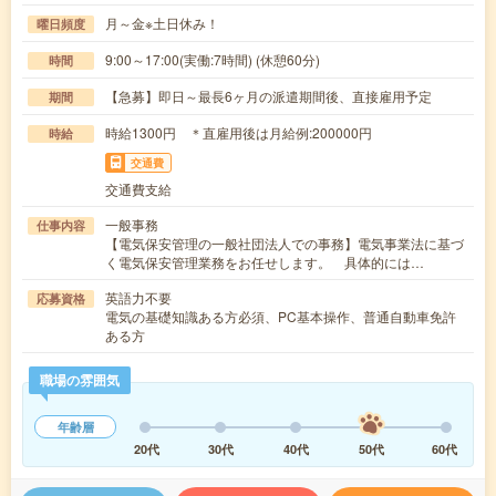
月～金※土日休み！
曜日頻度
9:00～17:00(実働:7時間) (休憩60分)
時間
【急募】即日～最長6ヶ月の派遣期間後、直接雇用予定
期間
時給1300円 ＊直雇用後は月給例:200000円
時給
交通費
交通費支給
一般事務
仕事内容
【電気保安管理の一般社団法人での事務】電気事業法に基づ
く電気保安管理業務をお任せします。 具体的には…
英語力不要
応募資格
電気の基礎知識ある方必須、PC基本操作、普通自動車免許
ある方
職場の雰囲気
年齢層
20代
30代
40代
50代
60代