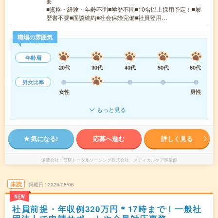
要
■資格・経験・年齢不問■学歴不問■10名以上採用予定！■履
歴書不要■面談確約■社会保険完備■社員登用…
職場の雰囲気
年齢層
20代
30代
40代
50代
60代
男女比率
女性
男性
もっと見る
気になる!
応募へ進む
詳しく見る
派遣会社
日研トータルソーシング株式会社 メディカルケア事業部
未読
掲載日
2026/08/06
NEW
社員前提・年収例320万円＊17時まで！一般社