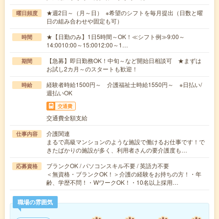
★週2日～（月～日） ※希望のシフトを毎月提出（日数と曜
曜日頻度
日の組み合わせや固定も可）
★【日勤のみ】1日5時間～OK！≪シフト例≫9:00～
時間
14:0010:00～15:0012:00～1…
【急募】即日勤務OK！中旬～など開始日相談可 ★まずは
期間
お試し2カ月～のスタートも歓迎！
経験者時給1500円～ 介護福祉士時給1550円～ ※日払い/
時給
週払いOK
交通費
交通費全額支給
介護関連
仕事内容
まるで高級マンションのような施設で働けるお仕事です！で
きたばかりの施設が多く、利用者さんの要介護度も…
ブランクOK / パソコンスキル不要 / 英語力不要
応募資格
＜無資格・ブランクOK！＞介護の経験をお持ちの方！・年
齢、学歴不問！・WワークOK！・10名以上採用…
職場の雰囲気