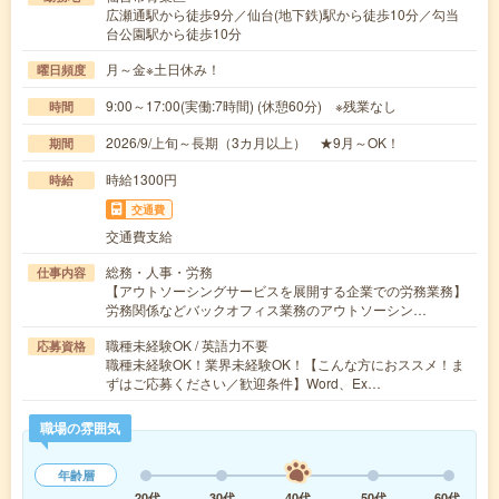
広瀬通駅から徒歩9分／仙台(地下鉄)駅から徒歩10分／勾当
台公園駅から徒歩10分
月～金※土日休み！
曜日頻度
9:00～17:00(実働:7時間) (休憩60分) ※残業なし
時間
2026/9/上旬～長期（3カ月以上） ★9月～OK！
期間
時給1300円
時給
交通費
交通費支給
総務・人事・労務
仕事内容
【アウトソーシングサービスを展開する企業での労務業務】
労務関係などバックオフィス業務のアウトソーシン…
職種未経験OK / 英語力不要
応募資格
職種未経験OK！業界未経験OK！【こんな方におススメ！ま
ずはご応募ください／歓迎条件】Word、Ex…
職場の雰囲気
年齢層
20代
30代
40代
50代
60代