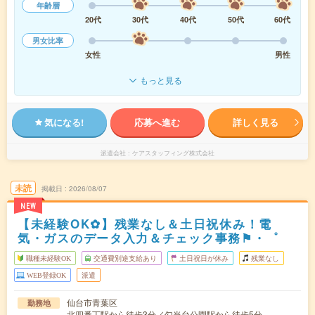
年齢層
20代
30代
40代
50代
60代
男女比率
女性
男性
もっと見る
気になる!
応募へ進む
詳しく見る
派遣会社
ケアスタッフィング株式会社
未読
掲載日
2026/08/07
NEW
【未経験OK✿】残業なし＆土日祝休み！電
気・ガスのデータ入力＆チェック事務⚑・゜
職種未経験OK
交通費別途支給あり
土日祝日が休み
残業なし
WEB登録OK
派遣
仙台市青葉区
勤務地
北四番丁駅から徒歩3分／勾当台公園駅から徒歩5分