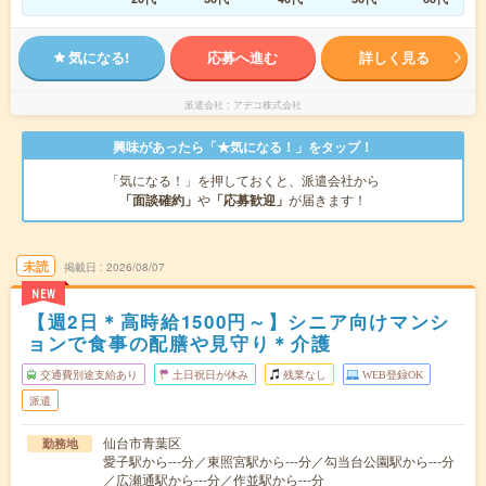
気になる!
応募へ進む
詳しく見る
派遣会社
アデコ株式会社
興味があったら「★気になる！」をタップ！
「気になる！」を押しておくと、派遣会社から
「面談確約」
や
「応募歓迎」
が届きます！
未読
掲載日
2026/08/07
NEW
【週2日＊高時給1500円～】シニア向けマンシ
ョンで食事の配膳や見守り＊介護
交通費別途支給あり
土日祝日が休み
残業なし
WEB登録OK
派遣
仙台市青葉区
勤務地
愛子駅から---分／東照宮駅から---分／勾当台公園駅から---分
／広瀬通駅から---分／作並駅から---分