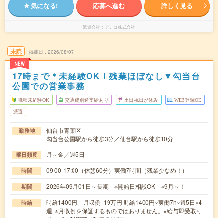
気になる!
応募へ進む
詳しく見る
派遣会社
アデコ株式会社
未読
掲載日
2026/08/07
NEW
17時まで＊未経験OK！残業ほぼなし▼勾当台
公園での営業事務
職種未経験OK
交通費別途支給あり
土日祝日が休み
WEB登録OK
派遣
仙台市青葉区
勤務地
勾当台公園駅から徒歩3分／仙台駅から徒歩10分
月～金／週5日
曜日頻度
09:00-17:00（休憩60分）実働7時間（残業少なめ！）
時間
2026年09月01日～長期 ※開始日相談OK ※9月～！
期間
時給1400円 月収例 19万円 時給1400円×実働7h×週5日×4
時給
週 ※月収例を保証するものではありません。※給与即受取り