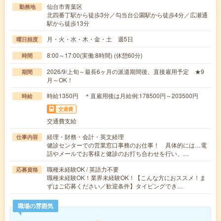
仙台市青葉区
勤務地
北四番丁駅から徒歩3分／勾当台公園駅から徒歩4分／広瀬通
駅から徒歩13分
月・火・水・木・金・土 週5日
曜日頻度
8:00～17:00(実働:8時間) (休憩60分)
時間
2026/9/上旬～最長6ヶ月の派遣期間後、直接雇用予定 ★9
期間
月～OK！
時給1350円 ＊直雇用後は月給例:178500円～203500円
時給
交通費
交通費支給
経理・財務・会計・英文経理
仕事内容
健診センターでの営業窓口事務のお仕事！ 具体的には…電
話やメールでお客様と健診のお打ち合わせを行い、…
職種未経験OK / 英語力不要
応募資格
職種未経験OK！業界未経験OK！【こんな方におススメ！ま
ずはご応募ください／歓迎条件】タイピングでき…
職場の雰囲気