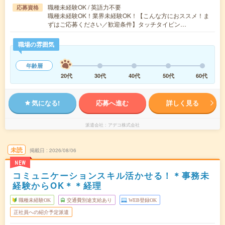
職種未経験OK / 英語力不要
応募資格
職種未経験OK！業界未経験OK！【こんな方におススメ！ま
ずはご応募ください／歓迎条件】タッチタイピン…
職場の雰囲気
年齢層
20代
30代
40代
50代
60代
気になる!
応募へ進む
詳しく見る
派遣会社
アデコ株式会社
未読
掲載日
2026/08/06
NEW
コミュニケーションスキル活かせる！＊事務未
経験からOK＊＊経理
職種未経験OK
交通費別途支給あり
WEB登録OK
正社員への紹介予定派遣