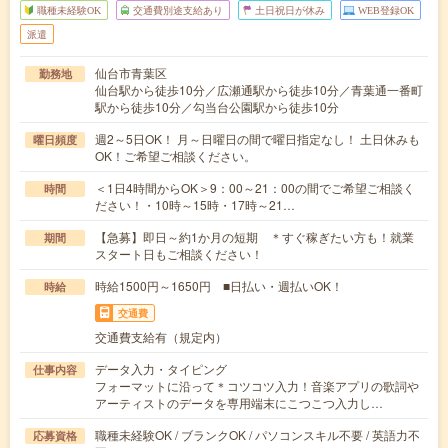
職種未経験OK
交通費別途支給あり
土日祝日が休み
WEB登録OK
派遣
仙台市青葉区
勤務地
仙台駅から徒歩10分／広瀬通駅から徒歩10分／青葉通一番町
駅から徒歩10分／勾当台公園駅から徒歩10分
週2～5日OK！ 月～日曜日の間で曜日指定なし！ 土日休みも
曜日頻度
OK！ご希望ご相談ください。
＜1日4時間からOK＞9：00～21：00の間でご希望ご相談く
時間
ださい！・10時～15時・17時～21…
【急募】即日～約1か月の短期 ＊すぐ稼ぎたい方も！就業
期間
スタート日もご相談ください！
時給1500円～1650円 ■日払い・週払いOK！
時給
交通費
交通費支給有（規定内）
データ入力・タイピング
仕事内容
フォーマットに沿って＊コツコツ入力！音楽アプリの歌詞や
アーティストのデータを専用端末にこつこつ入力し…
職種未経験OK / ブランクOK / パソコンスキル不要 / 英語力不
応募資格