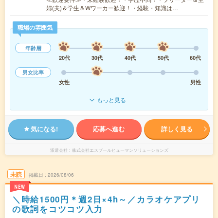
婦(夫)＆学生＆Wワーカー歓迎！・経験・知識は…
職場の雰囲気
年齢層
20代
30代
40代
50代
60代
男女比率
女性
男性
もっと見る
気になる!
応募へ進む
詳しく見る
派遣会社
株式会社エスプールヒューマンソリューションズ
未読
掲載日
2026/08/06
NEW
＼時給1500円＊週2日×4h～／カラオケアプリ
の歌詞をコツコツ入力