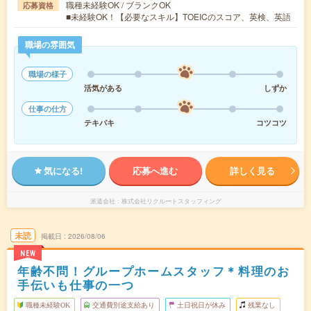
職種未経験OK / ブランクOK
応募資格
■未経験OK！【必要なスキル】TOEICのスコア、英検、英語
職場の雰囲気
職場の様子
活気がある
しずか
仕事の仕方
テキパキ
コツコツ
気になる!
応募へ進む
詳しく見る
派遣会社
株式会社リクルートスタッフィング
未読
掲載日
2026/08/06
NEW
年齢不問！グループホームスタッフ＊料理のお
手伝いも仕事の一つ
職種未経験OK
交通費別途支給あり
土日祝日が休み
残業なし