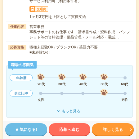
サービス利用可（利用条件有）
交通費
1ヶ月3万円を上限として実費支給
営業事務
仕事内容
事務サポートのお仕事です・請求書作成・資料作成・パンフ
レット等の資料管理・備品管理・メール対応・電話…
職種未経験OK / ブランクOK / 英語力不要
応募資格
■未経験OK！
職場の雰囲気
年齢層
20代
30代
40代
50代
60代
男女比率
女性
男性
もっと見る
気になる!
応募へ進む
詳しく見る