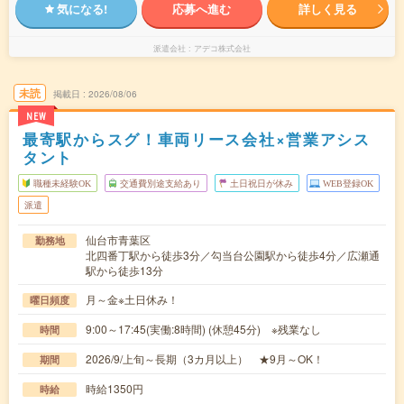
気になる!
応募へ進む
詳しく見る
派遣会社
アデコ株式会社
未読
掲載日
2026/08/06
NEW
最寄駅からスグ！車両リース会社×営業アシス
タント
職種未経験OK
交通費別途支給あり
土日祝日が休み
WEB登録OK
派遣
仙台市青葉区
勤務地
北四番丁駅から徒歩3分／勾当台公園駅から徒歩4分／広瀬通
駅から徒歩13分
月～金※土日休み！
曜日頻度
9:00～17:45(実働:8時間) (休憩45分) ※残業なし
時間
2026/9/上旬～長期（3カ月以上） ★9月～OK！
期間
時給1350円
時給