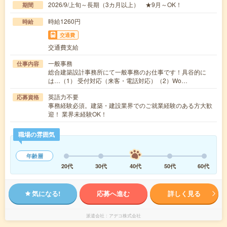
2026/9/上旬～長期（3カ月以上） ★9月～OK！
期間
時給1260円
時給
交通費
交通費支給
一般事務
仕事内容
総合建築設計事務所にて一般事務のお仕事です！具谷的に
は…（1） 受付対応（来客・電話対応）（2）Wo…
英語力不要
応募資格
事務経験必須。建築・建設業界でのご就業経験のある方大歓
迎！ 業界未経験OK！
職場の雰囲気
年齢層
20代
30代
40代
50代
60代
気になる!
応募へ進む
詳しく見る
派遣会社
アデコ株式会社