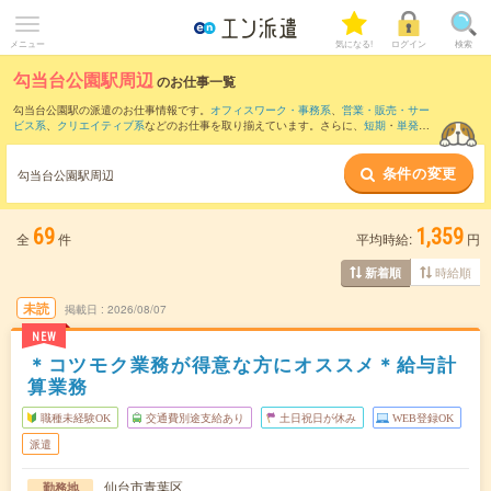
メニュー
気になる!
ログイン
検索
勾当台公園駅周辺
のお仕事一覧
勾当台公園駅の派遣のお仕事情報です。
オフィスワーク・事務系
、
営業・販売・サー
ビス系
、
クリエイティブ系
などのお仕事を取り揃えています。さらに、
短期
・
単発
な
どの期間や、
職種未経験OK
などのこだわり条件で絞り込んでいただけます。
条件の変更
また、
仙台駅
・
広瀬通駅
・
泉中央駅
・
青葉通一番町駅
・
あおば通駅
など近隣駅のお仕
勾当台公園駅周辺
事もご確認いただけます。
69
1,359
全
件
平均時給:
円
時給順
新着順
未読
掲載日
2026/08/07
NEW
＊コツモク業務が得意な方にオススメ＊給与計
算業務
職種未経験OK
交通費別途支給あり
土日祝日が休み
WEB登録OK
派遣
仙台市青葉区
勤務地