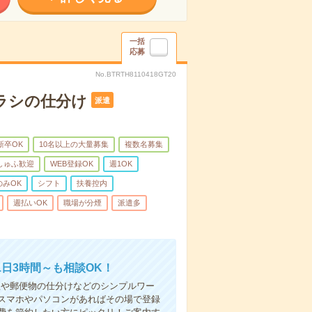
一括
応募
No.BTRTH8110418GT20
ラシの仕分け
派遣
新卒OK
10名以上の大量募集
複数名募集
しゅふ歓迎
WEB登録OK
週1OK
のみOK
シフト
扶養控内
週払いOK
職場が分煙
派遣多
日3時間～も相談OK！
理や郵便物の仕分けなどのシンプルワー
スマホやパソコンがあればその場で登録