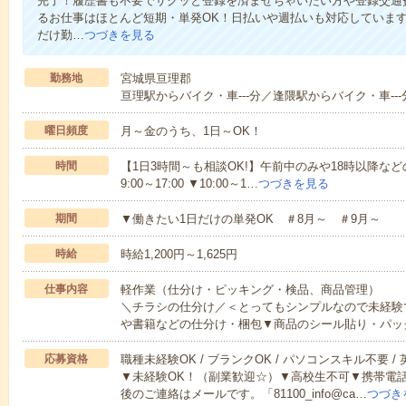
完了！履歴書も不要でサクッと登録を済ませちゃいたい方や登録交通
るお仕事はほとんど短期・単発OK！日払いや週払いも対応していま
だけ勤…
つづきを見る
勤務地
宮城県亘理郡
亘理駅からバイク・車---分／逢隈駅からバイク・車---
曜日頻度
月～金のうち、1日～OK！
時間
【1日3時間～も相談OK!】午前中のみや18時以降などの
9:00～17:00 ▼10:00～1…
つづきを見る
期間
▼働きたい1日だけの単発OK ＃8月～ ＃9月～
時給
時給1,200円～1,625円
仕事内容
軽作業（仕分け・ピッキング・検品、商品管理）
＼チラシの仕分け／＜とってもシンプルなので未経験
や書籍などの仕分け・梱包▼商品のシール貼り・パッ
応募資格
職種未経験OK / ブランクOK / パソコンスキル不要 /
▼未経験OK！（副業歓迎☆）▼高校生不可▼携帯電
後のご連絡はメールです。「81100_info@ca…
つづき