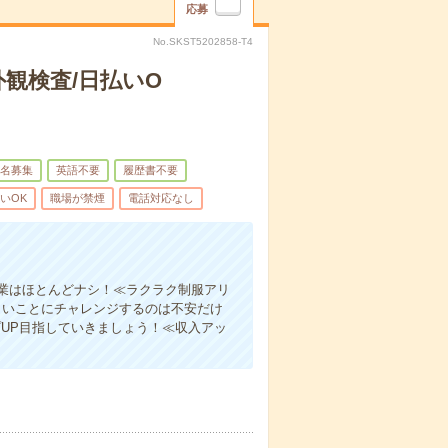
応募
No.SKST5202858-T4
観検査/日払いO
名募集
英語不要
履歴書不要
いOK
職場が禁煙
電話対応なし
業はほとんどナシ！≪ラクラク制服アリ
しいことにチャレンジするのは不安だけ
UP目指していきましょう！≪収入アッ