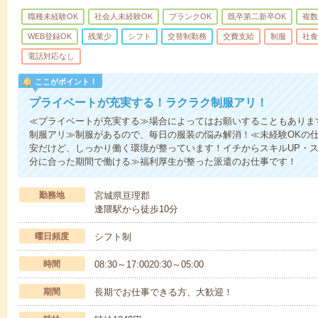
職種未経験OK
社会人未経験OK
ブランクOK
既卒第二新卒OK
複数
WEB登録OK
残業少
シフト
交替制勤務
交費支給
制服
社食
電話対応なし
ここがポイント！
プライベートが充実する！ラクラク制服アリ！
≪プライベートが充実する≫場合によってはお願いすることもありま
制服アリ≫制服があるので、毎日の服装の悩み解消！≪未経験OKの
安だけど、しっかり働く環境が整っています！イチからスキルUP・ス
分に合った期間で働ける≫福利厚生が整った派遣のお仕事です！
勤務地
宮城県亘理郡
逢隈駅から徒歩10分
曜日頻度
シフト制
時間
08:30～17:0020:30～05:00
期間
長期でお仕事できる方、大歓迎！