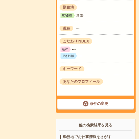
勤務地
逢隈
駅/路線
職種
---
こだわりINDEX
---
絶対
---
できれば
キーワード
---
あなたのプロフィール
---
条件の変更
他の検索結果を見る
勤務地でお仕事情報をさがす