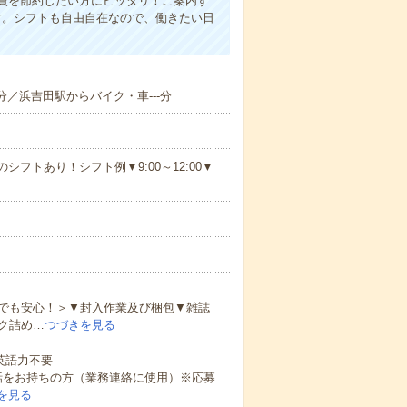
費を節約したい方にピッタリ！ご案内す
す。シフトも自由自在なので、働きたい日
分／浜吉田駅からバイク・車---分
シフトあり！シフト例▼9:00～12:00▼
でも安心！＞▼封入作業及び梱包▼雑誌
ク詰め…
つづきを見る
 英語力不要
話をお持ちの方（業務連絡に使用）※応募
を見る