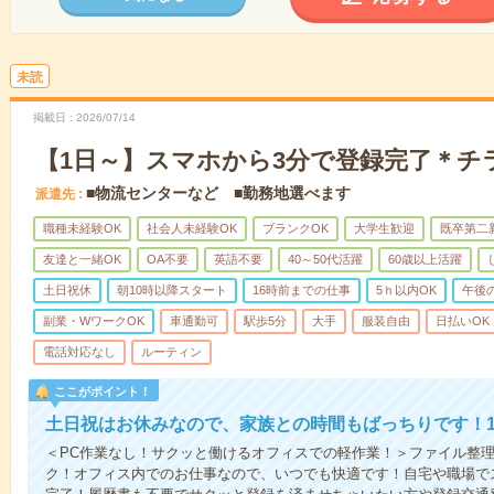
未読
掲載日
2026/07/14
【1日～】スマホから3分で登録完了＊チ
■物流センターなど ■勤務地選べます
派遣先
職種未経験OK
社会人未経験OK
ブランクOK
大学生歓迎
既卒第二
友達と一緒OK
OA不要
英語不要
40～50代活躍
60歳以上活躍
土日祝休
朝10時以降スタート
16時前までの仕事
5ｈ以内OK
午後
副業・WワークOK
車通勤可
駅歩5分
大手
服装自由
日払いOK
電話対応なし
ルーティン
ここがポイント！
土日祝はお休みなので、家族との時間もばっちりです！1
＜PC作業なし！サクッと働けるオフィスでの軽作業！＞ファイル整
ク！オフィス内でのお仕事なので、いつでも快適です！自宅や職場で