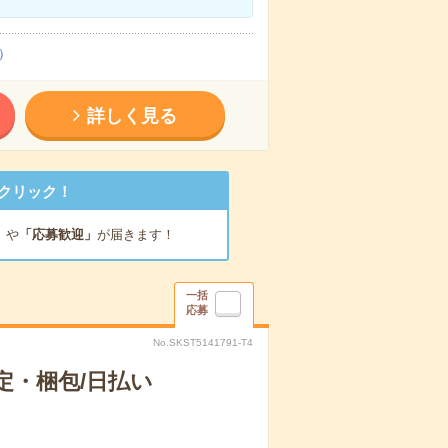
）
詳しく見る
クリック！
」
や
「応募歓迎」
が届きます！
一括
応募
No.SKST5141791-T4
定・梱包/日払い