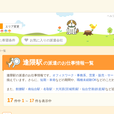
ヘル
エリア変更
た希望条件
お気に入りの派遣会社
事一覧
逢隈駅
の派遣のお仕事情報一覧
逢隈駅の派遣のお仕事情報です。
オフィスワーク・事務系
、
営業・販売・サー
揃えています。さらに、
短期
・
単発
などの期間や、
職種未経験OK
などのこだ
また、
館腰駅
・
南仙台駅
・
名取駅
・
大河原(宮城県)駅
・
仙台空港(鉄道)駅
など
17
1
17
件中
～
件を表示中