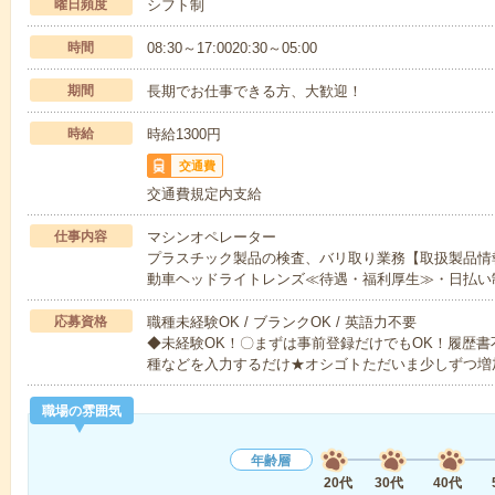
曜日頻度
シフト制
時間
08:30～17:0020:30～05:00
期間
長期でお仕事できる方、大歓迎！
時給
時給1300円
交通費
交通費規定内支給
仕事内容
マシンオペレーター
プラスチック製品の検査、バリ取り業務【取扱製品情
動車ヘッドライトレンズ≪待遇・福利厚生≫・日払い
応募資格
職種未経験OK / ブランクOK / 英語力不要
◆未経験OK！〇まずは事前登録だけでもOK！履歴
種などを入力するだけ★オシゴトただいま少しずつ増
職場の雰囲気
年齢層
20代
30代
40代