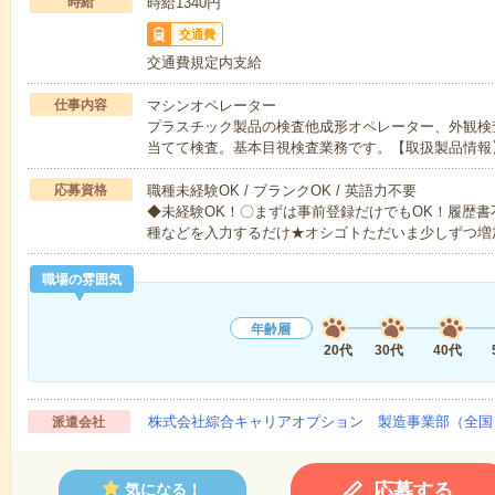
時給
時給1340円
交通費
交通費規定内支給
仕事内容
マシンオペレーター
プラスチック製品の検査他成形オペレーター、外観検
当てて検査。基本目視検査業務です。【取扱製品情報
応募資格
職種未経験OK / ブランクOK / 英語力不要
◆未経験OK！〇まずは事前登録だけでもOK！履歴
種などを入力するだけ★オシゴトただいま少しずつ増
職場の雰囲気
年齢層
20代
30代
40代
株式会社綜合キャリアオプション 製造事業部（全国
派遣会社
応募する
気になる！