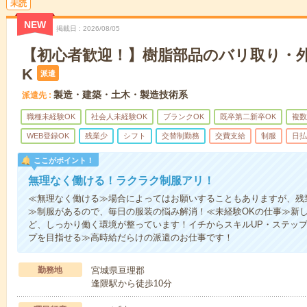
未読
NEW
掲載日
2026/08/05
【初心者歓迎！】樹脂部品のバリ取り・外
K
派遣
製造・建築・土木・製造技術系
派遣先
職種未経験OK
社会人未経験OK
ブランクOK
既卒第二新卒OK
複数
WEB登録OK
残業少
シフト
交替制勤務
交費支給
制服
日払
ここがポイント！
無理なく働ける！ラクラク制服アリ！
≪無理なく働ける≫場合によってはお願いすることもありますが、残
≫制服があるので、毎日の服装の悩み解消！≪未経験OKの仕事≫新
ど、しっかり働く環境が整っています！イチからスキルUP・ステップ
プを目指せる≫高時給だらけの派遣のお仕事です！
勤務地
宮城県亘理郡
逢隈駅から徒歩10分