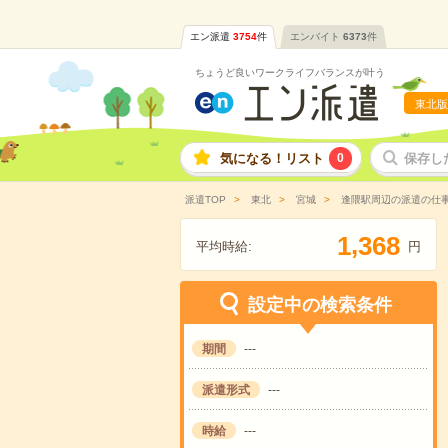
エン派遣
3754
件
エンバイト
6373
件
ちょうど良いワークライフバランスが叶う
東北版
気になる！リスト
0
保存し
派遣TOP
東北
宮城
逢隈駅周辺の派遣の仕
,
1
3
6
8
平均時給:
円
設定中の検索条件
期間
---
派遣形式
---
時給
---