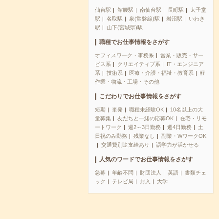
仙台駅
館腰駅
南仙台駅
長町駅
太子堂
駅
名取駅
泉(常磐線)駅
岩沼駅
いわき
駅
山下(宮城県)駅
職種でお仕事情報をさがす
オフィスワーク・事務系
営業・販売・サー
ビス系
クリエイティブ系
IT・エンジニア
系
技術系
医療・介護・福祉・教育系
軽
作業・物流・工場・その他
こだわりでお仕事情報をさがす
短期
単発
職種未経験OK
10名以上の大
量募集
友だちと一緒の応募OK
在宅・リモ
ートワーク
週2～3日勤務
週4日勤務
土
日祝のみ勤務
残業なし
副業・WワークOK
交通費別途支給あり
語学力が活かせる
人気のワードでお仕事情報をさがす
急募
年齢不問
財団法人
英語
書類チェ
ック
テレビ局
封入
大学