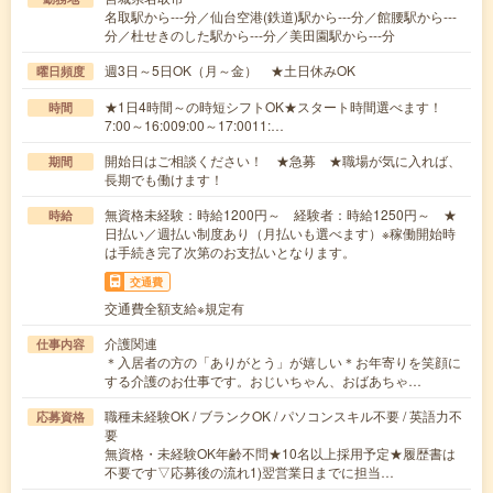
名取駅から---分／仙台空港(鉄道)駅から---分／館腰駅から---
分／杜せきのした駅から---分／美田園駅から---分
週3日～5日OK（月～金） ★土日休みOK
曜日頻度
★1日4時間～の時短シフトOK★スタート時間選べます！
時間
7:00～16:009:00～17:0011:…
開始日はご相談ください！ ★急募 ★職場が気に入れば、
期間
長期でも働けます！
無資格未経験：時給1200円～ 経験者：時給1250円～ ★
時給
日払い／週払い制度あり（月払いも選べます）※稼働開始時
は手続き完了次第のお支払いとなります。
交通費
交通費全額支給※規定有
介護関連
仕事内容
＊入居者の方の「ありがとう」が嬉しい＊お年寄りを笑顔に
する介護のお仕事です。おじいちゃん、おばあちゃ…
職種未経験OK / ブランクOK / パソコンスキル不要 / 英語力不
応募資格
要
無資格・未経験OK年齢不問★10名以上採用予定★履歴書は
不要です▽応募後の流れ1)翌営業日までに担当…