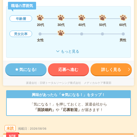
職場の雰囲気
年齢層
20代
30代
40代
50代
60代
男女比率
女性
男性
もっと見る
気になる!
応募へ進む
詳しく見る
派遣会社
日研トータルソーシング株式会社 メディカルケア事業部
興味があったら「★気になる！」をタップ！
「気になる！」を押しておくと、派遣会社から
「面談確約」
や
「応募歓迎」
が届きます！
未読
掲載日
2026/08/06
NEW