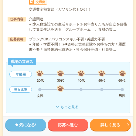
交通費
交通費全額支給（ガソリン代もOK！）
介護関連
仕事内容
≪少人数施設での生活サポート≫お年寄りたちが自立を目指
して集団生活を送る「グループホーム」。食材の買…
ブランクOK / パソコンスキル不要 / 英語力不要
応募資格
≪年齢・学歴不問！≫■資格と実務経験をお持ちの方＊履歴
書不要＊面談確約≪待遇≫・社会保険完備・社員登…
職場の雰囲気
年齢層
20代
30代
40代
50代
60代
男女比率
女性
男性
もっと見る
気になる!
応募へ進む
詳しく見る