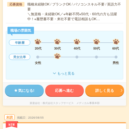
職種未経験OK / ブランクOK / パソコンスキル不要 / 英語力不
応募資格
要
＼無資格・未経験OK／※年齢不問※50代・60代の方も活躍
中！※履歴書不要・来社不要で電話相談もOK…
職場の雰囲気
年齢層
20代
30代
40代
50代
60代
男女比率
女性
男性
もっと見る
気になる!
応募へ進む
詳しく見る
派遣会社
株式会社スタッフサービス メディカル事業本部
未読
掲載日
2026/08/05
NEW