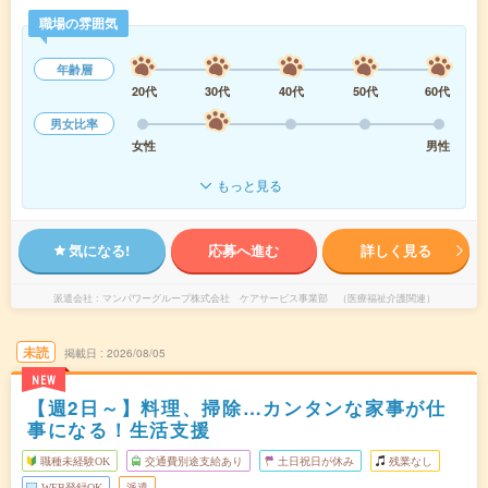
職場の雰囲気
年齢層
20代
30代
40代
50代
60代
男女比率
女性
男性
もっと見る
気になる!
応募へ進む
詳しく見る
派遣会社
マンパワーグループ株式会社 ケアサービス事業部 （医療福祉介護関連）
未読
掲載日
2026/08/05
NEW
【週2日～】料理、掃除…カンタンな家事が仕
事になる！生活支援
職種未経験OK
交通費別途支給あり
土日祝日が休み
残業なし
WEB登録OK
派遣