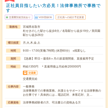
正社員目指したい方必見！法律事務所で事務で
す
交通費別途支給あり
WEB登録OK
正社員への紹介予定派遣
宮城県名取市
勤務地
杜せきのした駅から徒歩6分／名取駅から徒歩19分／美田園
駅から徒歩26分
月,火,木,金,土
曜日頻度
9:00～17:00(実働:7時間) (休憩60分) ※残業なし
時間
【急募】即日～最長6ヶ月の派遣期間後、直接雇用予定
期間
時給1350円 ＊直雇用後は月給例:200000円
時給
交通費
交通費支給
一般事務
仕事内容
法律事務所での事務業務。弁護士をサポートする法律事務の
お仕事です！具体的には…電話応対、来客応対、文…
法律事務経験者の方、司法書士の資格ある方
応募資格