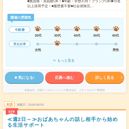
■無資格・未経験OK！■年齢・学歴不問！ブランクOK!■10名
以上採用予定！■履歴書不要■社会保険完…
職場の雰囲気
年齢層
20代
30代
40代
50代
60代
男女比率
女性
男性
もっと見る
気になる!
応募へ進む
詳しく見る
派遣会社
日研トータルソーシング株式会社 メディカルケア事業部
未読
掲載日
2026/08/05
NEW
≪週2日～≫おばあちゃんの話し相手から始め
る生活サポート