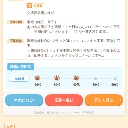
交通費
交通費規定内支給
製造（組立・加工）
仕事内容
あの大人気求人が復活！？土日休みなのでプライベート充実
し、長期休暇もございます。【主な仕事内容】産業…
職種未経験OK / ブランクOK / パソコンスキル不要 / 英語力不
応募資格
要
＜未経験OK！＞＃学歴不問＃髪色・髪型自由！○応募後の流
れ「応募する」ボタンをクリック↓メールにてw…
職場の雰囲気
年齢層
20代
30代
40代
50代
60代
気になる!
応募へ進む
詳しく見る
派遣会社
株式会社ウィルオブ・ワーク FO事業部
未読