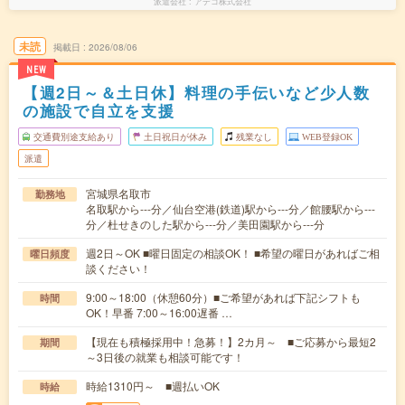
派遣会社
アデコ株式会社
未読
掲載日
2026/08/06
NEW
【週2日～＆土日休】料理の手伝いなど少人数
の施設で自立を支援
交通費別途支給あり
土日祝日が休み
残業なし
WEB登録OK
派遣
宮城県名取市
勤務地
名取駅から---分／仙台空港(鉄道)駅から---分／館腰駅から---
分／杜せきのした駅から---分／美田園駅から---分
週2日～OK ■曜日固定の相談OK！ ■希望の曜日があればご相
曜日頻度
談ください！
9:00～18:00（休憩60分）■ご希望があれば下記シフトも
時間
OK！早番 7:00～16:00遅番 …
【現在も積極採用中！急募！】2カ月～ ■ご応募から最短2
期間
～3日後の就業も相談可能です！
時給1310円～ ■週払いOK
時給