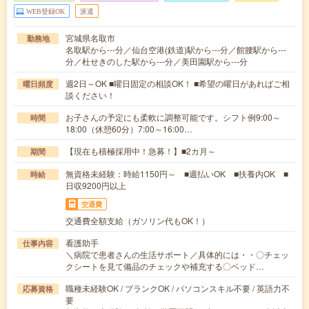
WEB登録OK
派遣
宮城県名取市
勤務地
名取駅から---分／仙台空港(鉄道)駅から---分／館腰駅から---
分／杜せきのした駅から---分／美田園駅から---分
週2日～OK ■曜日固定の相談OK！ ■希望の曜日があればご相
曜日頻度
談ください！
お子さんの予定にも柔軟に調整可能です。シフト例9:00～
時間
18:00（休憩60分）7:00～16:00…
【現在も積極採用中！急募！】■2カ月～
期間
無資格未経験：時給1150円～ ■週払いOK ■扶養内OK ■
時給
日収9200円以上
交通費
交通費全額支給（ガソリン代もOK！）
看護助手
仕事内容
＼病院で患者さんの生活サポート／具体的には・・〇チェッ
クシートを見て備品のチェックや補充する〇ベッド…
職種未経験OK / ブランクOK / パソコンスキル不要 / 英語力不
応募資格
要