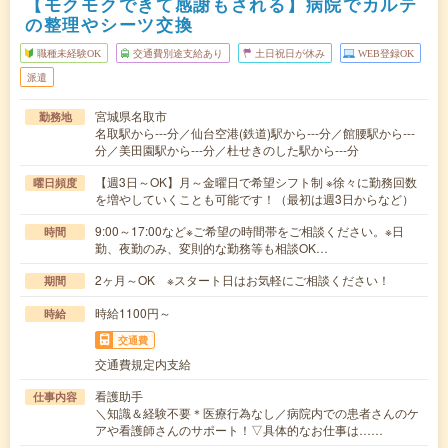
【モクモクできて感謝もされる】病院でカルテ
の整理やシーツ交換
職種未経験OK
交通費別途支給あり
土日祝日が休み
WEB登録OK
派遣
宮城県名取市
勤務地
名取駅から---分／仙台空港(鉄道)駅から---分／館腰駅から---
分／美田園駅から---分／杜せきのした駅から---分
【週3日～OK】月～金曜日で希望シフト制 ※徐々に勤務回数
曜日頻度
を増やしていくことも可能です！（最初は週3日からなど）
9:00～17:00など※ご希望の時間帯をご相談ください。※日
時間
勤、夜勤のみ、変則的な勤務等も相談OK…
2ヶ月～OK ※スタート日はお気軽にご相談ください！
期間
時給1100円～
時給
交通費
交通費規定内支給
看護助手
仕事内容
＼知識＆経験不要＊医療行為なし／病院内での患者さんのケ
アや看護師さんのサポート！▽具体的なお仕事は……