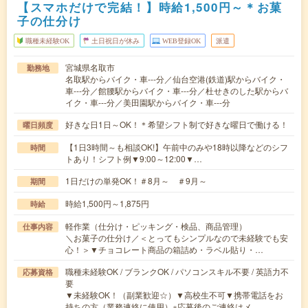
【スマホだけで完結！】時給1,500円～＊お菓
子の仕分け
職種未経験OK
土日祝日が休み
WEB登録OK
派遣
宮城県名取市
勤務地
名取駅からバイク・車---分／仙台空港(鉄道)駅からバイク・
車---分／館腰駅からバイク・車---分／杜せきのした駅からバ
イク・車---分／美田園駅からバイク・車---分
好きな日1日～OK！＊希望シフト制で好きな曜日で働ける！
曜日頻度
【1日3時間～も相談OK!】午前中のみや18時以降などのシフ
時間
トあり！シフト例▼9:00～12:00▼…
1日だけの単発OK！＃8月～ ＃9月～
期間
時給1,500円～1,875円
時給
軽作業（仕分け・ピッキング・検品、商品管理）
仕事内容
＼お菓子の仕分け／＜とってもシンプルなので未経験でも安
心！＞▼チョコレート商品の箱詰め・ラベル貼り・…
職種未経験OK / ブランクOK / パソコンスキル不要 / 英語力不
応募資格
要
▼未経験OK！（副業歓迎☆）▼高校生不可▼携帯電話をお
持ちの方（業務連絡に使用）※応募後のご連絡はメ…