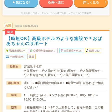
気になる!
応募へ進む
詳しく見る
派遣会社
日研トータルソーシング株式会社 メディカルケア事業部
未読
掲載日
2026/08/06
NEW
【時短OK】高級ホテルのような施設で＊おば
あちゃんのサポート
職種未経験OK
交通費別途支給あり
土日祝日が休み
残業なし
WEB登録OK
派遣
宮城県名取市
勤務地
名取駅から---分／仙台空港(鉄道)駅から---分／館腰駅から---
分／杜せきのした駅から---分／美田園駅から---分
週4日～ ■曜日固定の相談OK！ ■希望の曜日があればご相談
曜日頻度
ください！
1日5時間からOK！■シフト例(1)8:00～13:00(2)10:00～
時間
15:00(3)12:00…
【積極採用中！】＊1年以上勤務している方が多数！ご応募
期間
から最短2～3日後の就業も相談可能です！