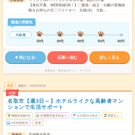
【来社不要、WEB登録OK！】〇製造・組立・分解の実務経
験をお持ちの方〇フリーター、主婦(夫) 大歓…
職場の雰囲気
年齢層
20代
30代
40代
50代
60代
気になる!
応募へ進む
詳しく見る
派遣会社
株式会社テクノ・サービス
未読
掲載日
2026/08/05
NEW
名取市【週3日～】ホテルライクな高齢者マン
ションで生活サポート
職種未経験OK
交通費別途支給あり
土日祝日が休み
残業なし
WEB登録OK
派遣
宮城県名取市
勤務地