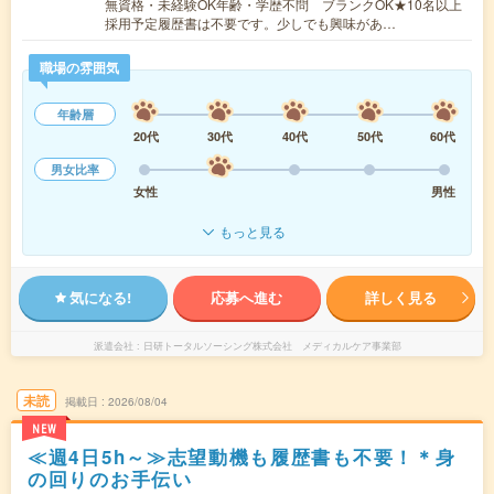
無資格・未経験OK年齢・学歴不問 ブランクOK★10名以上
採用予定履歴書は不要です。少しでも興味があ…
職場の雰囲気
年齢層
20代
30代
40代
50代
60代
男女比率
女性
男性
もっと見る
気になる!
応募へ進む
詳しく見る
派遣会社
日研トータルソーシング株式会社 メディカルケア事業部
未読
掲載日
2026/08/04
NEW
≪週4日5h～≫志望動機も履歴書も不要！＊身
の回りのお手伝い