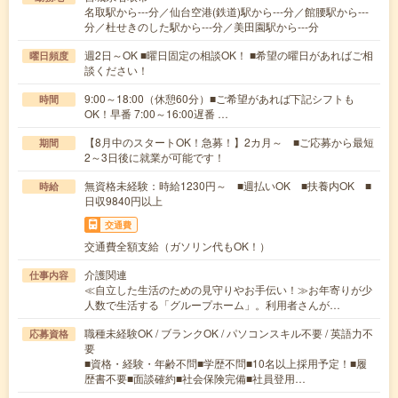
名取駅から---分／仙台空港(鉄道)駅から---分／館腰駅から---
分／杜せきのした駅から---分／美田園駅から---分
週2日～OK ■曜日固定の相談OK！ ■希望の曜日があればご相
曜日頻度
談ください！
9:00～18:00（休憩60分）■ご希望があれば下記シフトも
時間
OK！早番 7:00～16:00遅番 …
【8月中のスタートOK！急募！】2カ月～ ■ご応募から最短
期間
2～3日後に就業が可能です！
無資格未経験：時給1230円～ ■週払いOK ■扶養内OK ■
時給
日収9840円以上
交通費
交通費全額支給（ガソリン代もOK！）
介護関連
仕事内容
≪自立した生活のための見守りやお手伝い！≫お年寄りが少
人数で生活する「グループホーム」。利用者さんが…
職種未経験OK / ブランクOK / パソコンスキル不要 / 英語力不
応募資格
要
■資格・経験・年齢不問■学歴不問■10名以上採用予定！■履
歴書不要■面談確約■社会保険完備■社員登用…