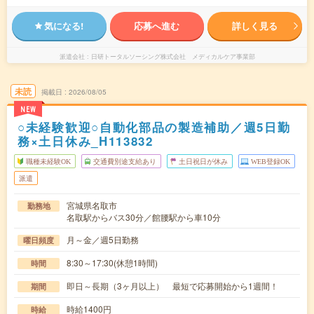
気になる!
応募へ進む
詳しく見る
派遣会社
日研トータルソーシング株式会社 メディカルケア事業部
未読
掲載日
2026/08/05
NEW
○未経験歓迎○自動化部品の製造補助／週5日勤
務×土日休み_H113832
職種未経験OK
交通費別途支給あり
土日祝日が休み
WEB登録OK
派遣
宮城県名取市
勤務地
名取駅からバス30分／館腰駅から車10分
月～金／週5日勤務
曜日頻度
8:30～17:30(休憩1時間)
時間
即日～長期（3ヶ月以上） 最短で応募開始から1週間！
期間
時給1400円
時給