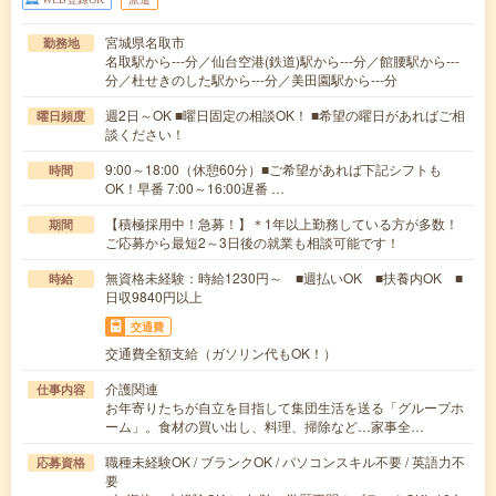
宮城県名取市
勤務地
名取駅から---分／仙台空港(鉄道)駅から---分／館腰駅から---
分／杜せきのした駅から---分／美田園駅から---分
週2日～OK ■曜日固定の相談OK！ ■希望の曜日があればご相
曜日頻度
談ください！
9:00～18:00（休憩60分）■ご希望があれば下記シフトも
時間
OK！早番 7:00～16:00遅番 …
【積極採用中！急募！】＊1年以上勤務している方が多数！
期間
ご応募から最短2～3日後の就業も相談可能です！
無資格未経験：時給1230円～ ■週払いOK ■扶養内OK ■
時給
日収9840円以上
交通費
交通費全額支給（ガソリン代もOK！）
介護関連
仕事内容
お年寄りたちが自立を目指して集団生活を送る「グループホ
ーム」。食材の買い出し、料理、掃除など…家事全…
職種未経験OK / ブランクOK / パソコンスキル不要 / 英語力不
応募資格
要