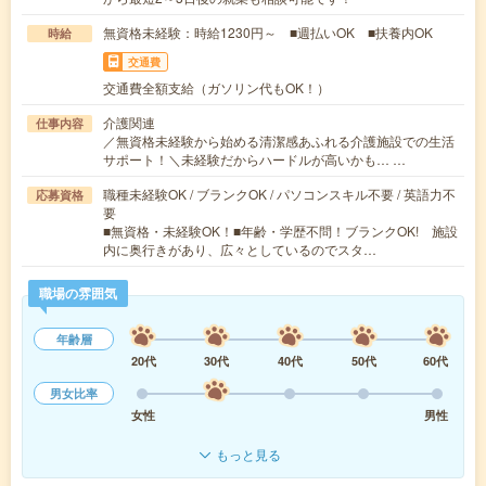
無資格未経験：時給1230円～ ■週払いOK ■扶養内OK
時給
交通費
交通費全額支給（ガソリン代もOK！）
介護関連
仕事内容
／無資格未経験から始める清潔感あふれる介護施設での生活
サポート！＼未経験だからハードルが高いかも… …
職種未経験OK / ブランクOK / パソコンスキル不要 / 英語力不
応募資格
要
■無資格・未経験OK！■年齢・学歴不問！ブランクOK! 施設
内に奥行きがあり、広々としているのでスタ…
職場の雰囲気
年齢層
20代
30代
40代
50代
60代
男女比率
女性
男性
もっと見る