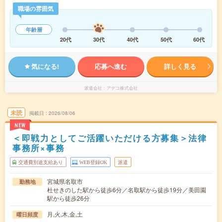
職場の雰囲気
年齢層
20代
30代
40代
50代
60代
気になる!
応募へ進む
詳しく見る
派遣会社
アデコ株式会社
未読
掲載日
2026/08/06
NEW
＜即戦力としてご活躍いただける方募集＞法律
事務所×事務
交通費別途支給あり
WEB登録OK
派遣
宮城県名取市
勤務地
杜せきのした駅から徒歩6分／名取駅から徒歩19分／美田園
駅から徒歩26分
月,火,木,金,土
曜日頻度