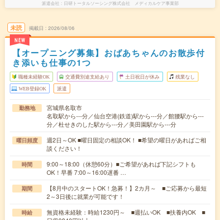
派遣会社
日研トータルソーシング株式会社 メディカルケア事業部
未読
掲載日
2026/08/06
NEW
【オープニング募集】おばあちゃんのお散歩付
き添いも仕事の1つ
職種未経験OK
交通費別途支給あり
土日祝日が休み
残業なし
WEB登録OK
派遣
宮城県名取市
勤務地
名取駅から---分／仙台空港(鉄道)駅から---分／館腰駅から---
分／杜せきのした駅から---分／美田園駅から---分
週2日～OK ■曜日固定の相談OK！ ■希望の曜日があればご相
曜日頻度
談ください！
9:00～18:00（休憩60分）■ご希望があれば下記シフトも
時間
OK！早番 7:00～16:00遅番 …
【8月中のスタートOK！急募！】2カ月～ ■ご応募から最短
期間
2～3日後に就業が可能です！
無資格未経験：時給1230円～ ■週払いOK ■扶養内OK ■
時給