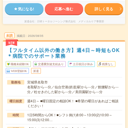
気になる!
応募へ進む
詳しく見る
派遣会社
日研トータルソーシング株式会社 メディカルケア事業部
未読
掲載日
2026/08/05
NEW
【フルタイム以外の働き方】週4日～時短もOK
＊病院でのサポート業務
職種未経験OK
交通費別途支給あり
土日祝日が休み
残業なし
WEB登録OK
派遣
宮城県名取市
勤務地
名取駅から---分／仙台空港(鉄道)駅から---分／館腰駅から---
分／杜せきのした駅から---分／美田園駅から---分
週4日～ ■曜日固定の相談OK！ ■希望の曜日があればご相談
曜日頻度
ください！
1日5時間からOK！■シフト例(1)8:00～13:00(2)10:00～
時間
15:00(3)12:00…