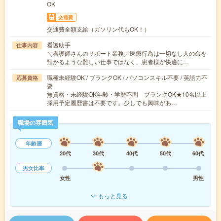
OK
交通費
交通費全額支給（ガソリン代もOK！）
看護助手
仕事内容
＼看護師さんのサポート業務／医療行為は一切なし人の命を
預かるような難しい仕事ではなく、患者様が快適に…
職種未経験OK / ブランクOK / パソコンスキル不要 / 英語力不
応募資格
要
無資格・未経験OK年齢・学歴不問 ブランクOK★10名以上
採用予定履歴書は不要です。少しでも興味があ…
職場の雰囲気
年齢層
20代
30代
40代
50代
60代
男女比率
女性
男性
もっと見る