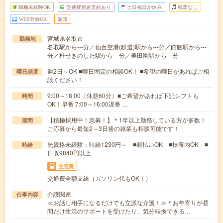
職種未経験OK
交通費別途支給あり
土日祝日が休み
残業なし
WEB登録OK
派遣
宮城県名取市
勤務地
名取駅から---分／仙台空港(鉄道)駅から---分／館腰駅から---
分／杜せきのした駅から---分／美田園駅から---分
週2日～OK ■曜日固定の相談OK！ ■希望の曜日があればご相
曜日頻度
談ください！
9:00～18:00（休憩60分）■ご希望があれば下記シフトも
時間
OK！早番 7:00～16:00遅番 …
【積極採用中！急募！】＊1年以上勤務している方が多数！
期間
ご応募から最短2～3日後の就業も相談可能です！
無資格未経験：時給1230円～ ■週払いOK ■扶養内OK ■
時給
日収9840円以上
交通費
交通費全額支給（ガソリン代もOK！）
介護関連
仕事内容
≪お話し相手になるだけでも立派な介護！≫＊お年寄りが昼
間だけ生活のサポートを受けたり、気分転換できる…