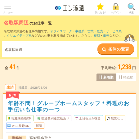
メニュー
気になる!
ログイン
検索
名取駅周辺
のお仕事一覧
名取駅の派遣のお仕事情報です。
オフィスワーク・事務系
、
営業・販売・サービス系
、
クリエイティブ系
などのお仕事を取り揃えています。さらに、
短期
・
単発
などの期
間や、
職種未経験OK
などのこだわり条件で絞り込んでいただけます。
条件の変更
また、
仙台駅
・
広瀬通駅
・
青葉通一番町駅
・
あおば通駅
・
仙台(地下鉄)駅
など近隣駅の
名取駅周辺
お仕事もご確認いただけます。
41
1,238
全
件
平均時給:
円
時給順
新着順
未読
掲載日
2026/08/06
NEW
年齢不問！グループホームスタッフ＊料理のお
手伝いも仕事の一つ
職種未経験OK
交通費別途支給あり
土日祝日が休み
残業なし
WEB登録OK
派遣
宮城県名取市
勤務地