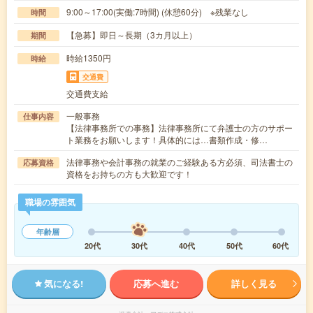
9:00～17:00(実働:7時間) (休憩60分) ※残業なし
時間
【急募】即日～長期（3カ月以上）
期間
時給1350円
時給
交通費
交通費支給
一般事務
仕事内容
【法律事務所での事務】法律事務所にて弁護士の方のサポー
ト業務をお願いします！具体的には…書類作成・修…
法律事務や会計事務の就業のご経験ある方必須、司法書士の
応募資格
資格をお持ちの方も大歓迎です！
職場の雰囲気
年齢層
20代
30代
40代
50代
60代
気になる!
応募へ進む
詳しく見る