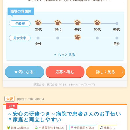
職場の雰囲気
年齢層
20代
30代
40代
50代
60代
男女比率
女性
男性
もっと見る
気になる!
応募へ進む
詳しく見る
派遣会社
株式会社バイトレ（キャムコムグループ）
未読
掲載日
2026/08/04
NEW
～安心の研修つき～病院で患者さんのお手伝い
＊家庭と両立しやすい
職種未経験OK
交通費別途支給あり
土日祝日が休み
残業なし