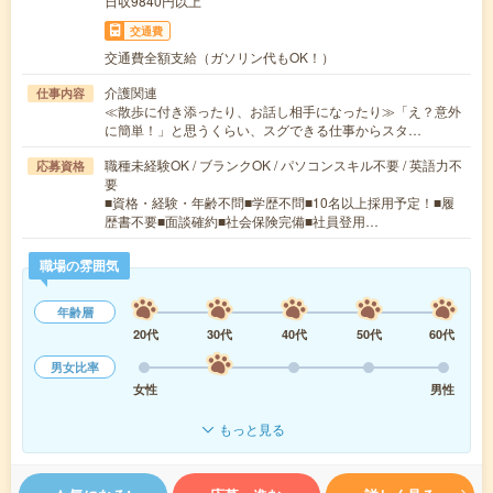
日収9840円以上
交通費
交通費全額支給（ガソリン代もOK！）
介護関連
仕事内容
≪散歩に付き添ったり、お話し相手になったり≫「え？意外
に簡単！」と思うくらい、スグできる仕事からスタ…
職種未経験OK / ブランクOK / パソコンスキル不要 / 英語力不
応募資格
要
■資格・経験・年齢不問■学歴不問■10名以上採用予定！■履
歴書不要■面談確約■社会保険完備■社員登用…
職場の雰囲気
年齢層
20代
30代
40代
50代
60代
男女比率
女性
男性
もっと見る