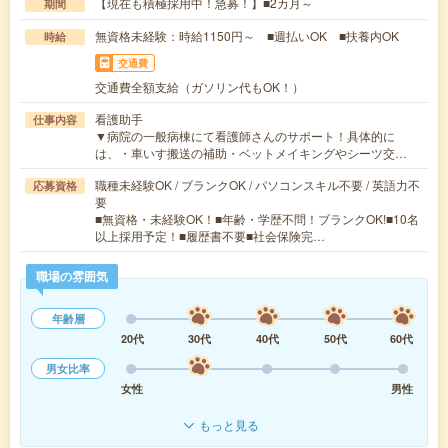
【現在も積極採用中！急募！】■2カ月～
期間
無資格未経験：時給1150円～ ■週払いOK ■扶養内OK
時給
交通費
交通費全額支給（ガソリン代もOK！）
看護助手
仕事内容
▼病院の一般病棟にて看護師さんのサポート！具体的に
は、・車いす搬送の補助・ベットメイキングやシーツ交…
職種未経験OK / ブランクOK / パソコンスキル不要 / 英語力不
応募資格
要
■無資格・未経験OK！■年齢・学歴不問！ブランクOK!■10名
以上採用予定！■履歴書不要■社会保険完…
職場の雰囲気
年齢層
20代
30代
40代
50代
60代
男女比率
女性
男性
もっと見る