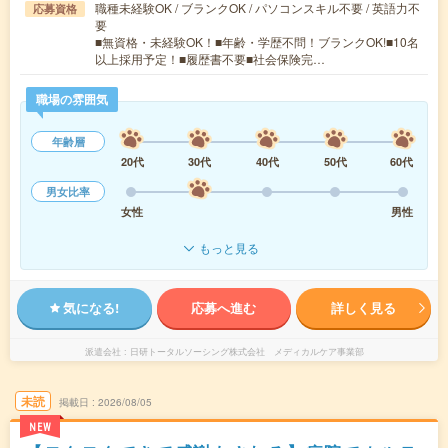
職種未経験OK / ブランクOK / パソコンスキル不要 / 英語力不
応募資格
要
■無資格・未経験OK！■年齢・学歴不問！ブランクOK!■10名
以上採用予定！■履歴書不要■社会保険完…
職場の雰囲気
年齢層
20代
30代
40代
50代
60代
男女比率
女性
男性
もっと見る
気になる!
応募へ進む
詳しく見る
派遣会社
日研トータルソーシング株式会社 メディカルケア事業部
未読
掲載日
2026/08/05
NEW