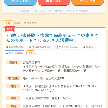
気になる!
応募へ進む
詳しく見る
派遣会社
日研トータルソーシング株式会社 メディカルケア事業部
未読
掲載日
2026/08/06
NEW
＜8割が未経験＞病院で備品チェックや患者さ
んのサポート＊しゅふさん活躍中！
職種未経験OK
交通費別途支給あり
土日祝日が休み
残業なし
WEB登録OK
派遣
宮城県名取市
勤務地
名取駅から---分／仙台空港(鉄道)駅から---分／館腰駅から---
分／杜せきのした駅から---分／美田園駅から---分
週2日～OK ※曜日固定の相談OK
曜日頻度
★スタート時間選べます～シフト例～7:00～16:009:00～
時間
18:0011:00～20:00など…
【現在も積極採用中・急募】2カ月～
期間
無資格未経験：時給1150円～（日収9200円以上） ※扶養内
時給