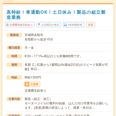
高時給！車通勤OK！土日休み！製品の組立製
造業務
交通費別途支給あり
土日祝日が休み
WEB登録OK
派遣
宮城県名取市
勤務地
名取駅から徒歩15分
月～金
曜日頻度
8:30～17:15※表記のうち実働8時間です。
時間
長期【ご応募から1週間以内(最短2日目)のスピード就業が可
期間
能】即日～
時給1300円
時給
交通費
交通費支給有り
製造（組立・加工）
仕事内容
モーターコイルの整列や結線、はんだ付け作業等をお願いし
ます。(派遣)業務の状況によって、残業・休日出…
ブランクOK / パソコンスキル不要 / 英語力不要
応募資格