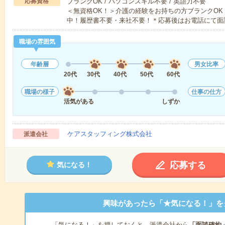
応募資格
ブランクOK / パソコンスキル不要 / 英語力不要
＜無資格OK！＞介護の経験をお持ちの方ブランクOK
中！履歴書不要・来社不要！＊応募後はお電話にて面
職場の雰囲気
年齢層
男女比率
20代
30代
40代
50代
60代
職場の様子
仕事の仕方
活気がある
しずか
ケアスタッフィング株式会社
派遣会社
応募する
気になる！
興味があったら「★気になる！」を
「気になる！」を押しておくと、派遣会社から
「面談確約