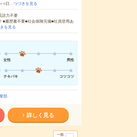
＞○日…
つづきを見る
 英語力不要
！■履歴書不要■社会保険完備■社員登用あ
きを見る
女性
男性
テキパキ
コツコツ
業部
詳しく見る
一括