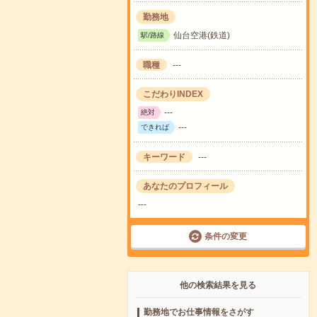
勤務地
仙台空港(鉄道)
駅/路線
職種
---
こだわりINDEX
---
絶対
---
できれば
キーワード
---
あなたのプロフィール
---
条件の変更
他の検索結果を見る
勤務地でお仕事情報をさがす