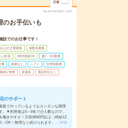
応募
No.NTTHKSD07_GHT
理のお手伝いも
施設でのお仕事です！
名以上の大量募集
複数名募集
ゅふ歓迎
WEB登録OK
週2～3日勤務
仕事
残業なし
シフト
交替制勤務
職場が禁煙
派遣多
電話対応なし
生活のサポート
家庭でやっているようなカンタンな調理
す。▼利用者は5～9名で少人数なので、
きやすさ！日収9840円以上（時給12
日～OK！無理なく続けられます。…
つづ