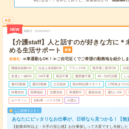
未読
NEW
掲載日
2026/08/07
【介護staff】人と話すのが好きな方に
める生活サポート
派遣
≪車通勤もOK！≫ご自宅近くでご希望の勤務地を紹介し
派遣先
職種未経験OK
社会人未経験OK
ブランクOK
既卒第二新卒OK
10
友達と一緒OK
OA不要
英語不要
履歴書不要
40～50代活躍
し
週4日勤務
週5日勤務
土日祝休
朝10時以降スタート
17時前までの
扶養控内
医療福祉
交費支給
車通勤可
服装自由
週払いOK
ルーティン
自転車・バイクOK
介護士
ここがポイント！
あなたにピッタリなお仕事が、日研なら見つかる！【無
【創業40年以上・大手の安心感】お仕事探しって大変ですし失敗したく