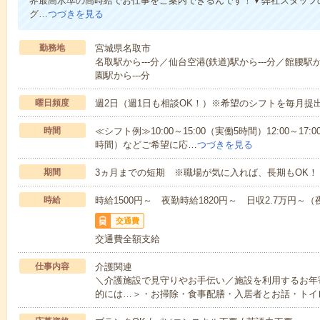
界最高水準の高時給でお仕事をご案内できるんです！▼弊社スタッフ
グ…
つづきを見る
勤務地
宮城県名取市
名取駅から---分／仙台空港(鉄道)駅から---分／館腰駅
園駅から---分
曜日頻度
週2日（週1日も相談OK！）※希望のシフトを毎月提
時間
≪シフト例≫10:00～15:00（実働5時間）12:00～17:0
時間）などご希望に応…
つづきを見る
期間
3ヵ月までの短期 ※職場が気に入れば、長期もOK！
時給
時給1500円～ 夜勤時給1820円～ 日収2.7万円～（夜
交通費
交通費全額支給
仕事内容
介護関連
＼介護施設で見守りやお手伝い／施設を利用するお年
的には…＞・お掃除・食事配膳・入居者とお話・トイ