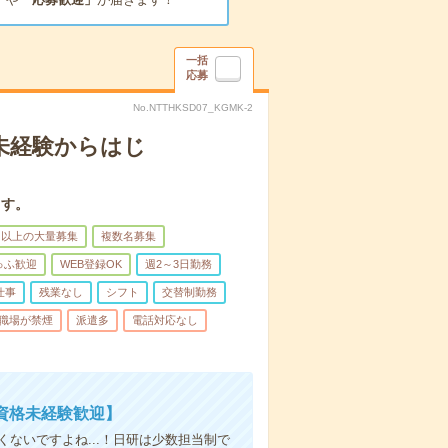
一括
応募
No.NTTHKSD07_KGMK-2
＊未経験からはじ
ます。
名以上の大量募集
複数名募集
ゅふ歓迎
WEB登録OK
週2～3日勤務
仕事
残業なし
シフト
交替制勤務
職場が禁煙
派遣多
電話対応なし
資格未経験歓迎】
ないですよね...！日研は少数担当制で