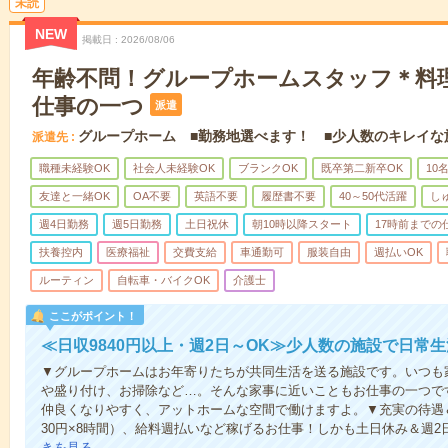
未読
NEW
掲載日
2026/08/06
年齢不問！グループホームスタッフ＊料
仕事の一つ
派遣
グループホーム ■勤務地選べます！ ■少人数のキレイな
派遣先
職種未経験OK
社会人未経験OK
ブランクOK
既卒第二新卒OK
10
友達と一緒OK
OA不要
英語不要
履歴書不要
40～50代活躍
し
週4日勤務
週5日勤務
土日祝休
朝10時以降スタート
17時前までの
扶養控内
医療福祉
交費支給
車通勤可
服装自由
週払いOK
ルーティン
自転車・バイクOK
介護士
ここがポイント！
≪日収9840円以上・週2日～OK≫少人数の施設で日常
▼グループホームはお年寄りたちが共同生活を送る施設です。いつも
や盛り付け、お掃除など…。そんな家事に近いこともお仕事の一つで
仲良くなりやすく、アットホームな空間で働けますよ。▼充実の待遇＆働
30円×8時間）、給料週払いなど稼げるお仕事！しかも土日休み＆週2
きを見る