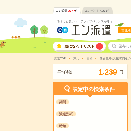
エン派遣
3747
件
エンバイト
6373
件
ちょうど良いワークライフバランスが叶う
東北版
気になる！リスト
0
保存し
派遣TOP
東北
宮城
仙台空港(鉄道)駅周辺
,
1
2
3
9
平均時給:
円
設定中の検索条件
期間
---
派遣形式
---
時給
---