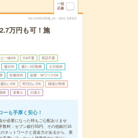
一括
応募
No.CARES宮城_01・SKG【本社】
2.7万円も可！施
と一緒OK
OA不要
英語不要
週1OK
週2～3日勤務
土日祝休
務
扶養控内
副業・WワークOK
週払いOK
即日払いOK
職場が禁煙
護師
栄養士
介護士
ローも手厚く安心！
金が必要になった時もご心配ありませ
数料：セブン銀行55円、その他銀行16
ではのネットワークと資金力があるから、業