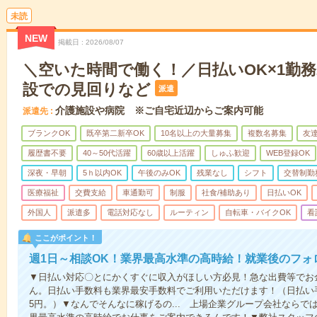
未読
NEW
掲載日
2026/08/07
＼空いた時間で働く！／日払いOK×1勤務
設での見回りなど
派遣
介護施設や病院 ※ご自宅近辺からご案内可能
派遣先
ブランクOK
既卒第二新卒OK
10名以上の大量募集
複数名募集
友達
履歴書不要
40～50代活躍
60歳以上活躍
しゅふ歓迎
WEB登録OK
深夜・早朝
5ｈ以内OK
午後のみOK
残業なし
シフト
交替制勤
医療福祉
交費支給
車通勤可
制服
社食/補助あり
日払いOK
外国人
派遣多
電話対応なし
ルーティン
自転車・バイクOK
看
ここがポイント！
週1日～相談OK！業界最高水準の高時給！就業後のフォ
▼日払い対応〇とにかくすぐに収入がほしい方必見！急な出費等でお
ん。日払い手数料も業界最安手数料でご利用いただけます！（日払い手
5円。）▼なんでそんなに稼げるの... 上場企業グループ会社なら