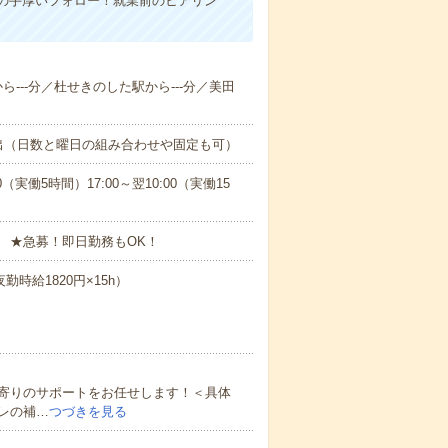
の手厚いフォロー！就業前のヒアリン
から---分／杜せきのした駅から---分／美田
出（日数と曜日の組み合わせや固定も可）
0（実働5時間）17:00～翌10:00（実働15
 ★急募！即日勤務もOK！
勤時給1820円×15h）
寄りのサポートをお任せします！＜具体
レの補…
つづきを見る