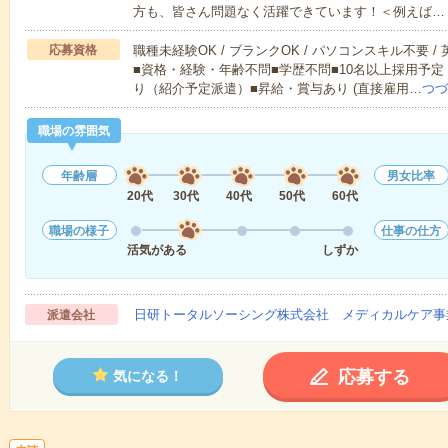
方も、皆さん問題なく活躍できています！＜例えば…
応募資格
職種未経験OK / ブランクOK / パソコンスキル不要 /
■資格・経験・年齢不問■学歴不問■10名以上採用予定
り（紹介予定派遣）■昇給・賞与あり (直接雇用…
つづ
職場の雰囲気
年齢層
男女比率
20代
30代
40代
50代
60代
職場の様子
仕事の仕方
活気がある
しずか
日研トータルソーシング株式会社 メディカルケア事
派遣会社
応募する
気になる！