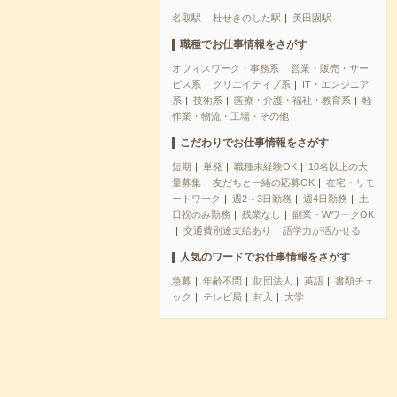
名取駅
杜せきのした駅
美田園駅
職種でお仕事情報をさがす
オフィスワーク・事務系
営業・販売・サー
ビス系
クリエイティブ系
IT・エンジニア
系
技術系
医療・介護・福祉・教育系
軽
作業・物流・工場・その他
こだわりでお仕事情報をさがす
短期
単発
職種未経験OK
10名以上の大
量募集
友だちと一緒の応募OK
在宅・リモ
ートワーク
週2～3日勤務
週4日勤務
土
日祝のみ勤務
残業なし
副業・WワークOK
交通費別途支給あり
語学力が活かせる
人気のワードでお仕事情報をさがす
急募
年齢不問
財団法人
英語
書類チェ
ック
テレビ局
封入
大学