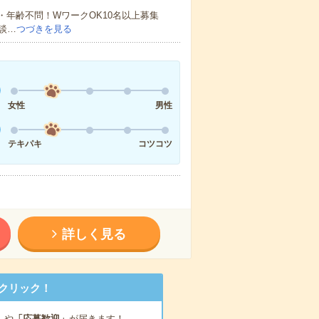
・年齢不問！WワークOK10名以上募集
談…
つづきを見る
女性
男性
テキパキ
コツコツ
詳しく見る
クリック！
」
や
「応募歓迎」
が届きます！