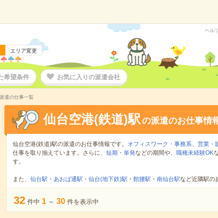
ヘル
エリア変更
た希望条件
お気に入りの派遣会社
の派遣の仕事一覧
仙台空港(鉄道)駅
の派遣のお仕事情
仙台空港(鉄道)駅の派遣のお仕事情報です。
オフィスワーク・事務系
、
営業・
仕事を取り揃えています。さらに、
短期
・
単発
などの期間や、
職種未経験OK
す。
また、
仙台駅
・
あおば通駅
・
仙台(地下鉄)駅
・
館腰駅
・
南仙台駅
など近隣駅の
32
1
30
件中
～
件を表示中