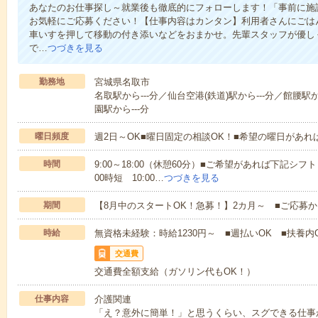
あなたのお仕事探し～就業後も徹底的にフォローします！「事前に施
お気軽にご応募ください！【仕事内容はカンタン】利用者さんにごは
車いすを押して移動の付き添いなどをおまかせ。先輩スタッフが優し
で…
つづきを見る
勤務地
宮城県名取市
名取駅から---分／仙台空港(鉄道)駅から---分／館腰駅
園駅から---分
曜日頻度
週2日～OK■曜日固定の相談OK！■希望の曜日があ
時間
9:00～18:00（休憩60分）■ご希望があれば下記シフトもOK
00時短 10:00…
つづきを見る
期間
【8月中のスタートOK！急募！】2カ月～ ■ご応募
時給
無資格未経験：時給1230円～ ■週払いOK ■扶養内O
交通費
交通費全額支給（ガソリン代もOK！）
仕事内容
介護関連
「え？意外に簡単！」と思うくらい、スグできる仕事