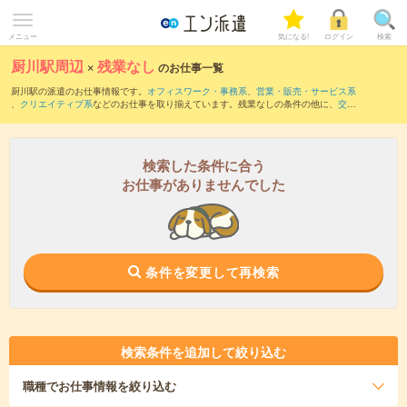
メニュー
気になる!
ログイン
検索
厨川駅周辺
×
残業なし
のお仕事一覧
厨川駅の派遣のお仕事情報です。
オフィスワーク・事務系
、
営業・販売・サービス系
、
クリエイティブ系
などのお仕事を取り揃えています。残業なしの条件の他に、
交通
費別途支給あり
、
職種未経験OK
、
友だちと一緒の応募OK
などのこだわり条件も取り
揃えています。
検索した条件に合う
お仕事がありませんでした
条件を変更して再検索
検索条件を追加して絞り込む
職種
でお仕事情報を絞り込む