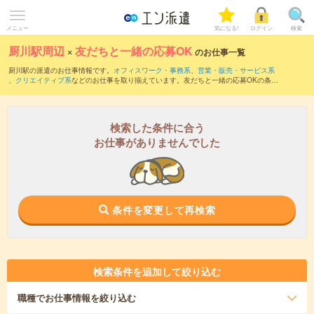
メニュー
気になる!
ログイン
検索
厨川駅周辺
×
友だちと一緒の応募OK
のお仕事一覧
厨川駅の派遣のお仕事情報です。
オフィスワーク・事務系
、
営業・販売・サービス系
、
クリエイティブ系
などのお仕事を取り揃えています。友だちと一緒の応募OKの条件
の他に、
交通費別途支給あり
、
職種未経験OK
、
10名以上の大量募集
などのこだわり
条件も取り揃えています。
検索した条件に合う
お仕事がありませんでした
条件を変更して再検索
検索条件を追加して絞り込む
職種
でお仕事情報を絞り込む