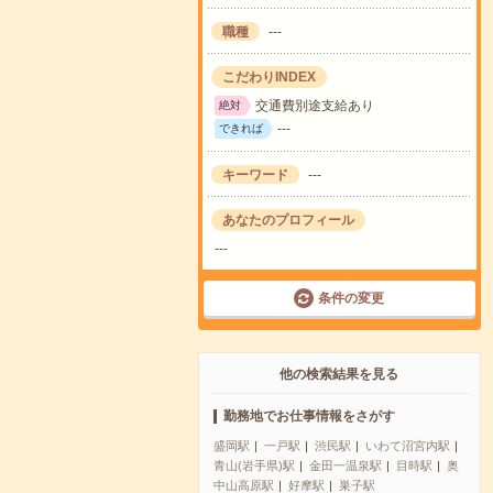
職種
---
こだわりINDEX
交通費別途支給あり
絶対
---
できれば
キーワード
---
あなたのプロフィール
---
条件の変更
他の検索結果を見る
勤務地でお仕事情報をさがす
盛岡駅
一戸駅
渋民駅
いわて沼宮内駅
青山(岩手県)駅
金田一温泉駅
目時駅
奥
中山高原駅
好摩駅
巣子駅