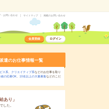
プ・お問い合わせ
サイトマップ
掲載のお問い合わせ
会員登録
ログイン
派遣のお仕事情報一覧
ビス系
、
クリエイティブ系
などのお仕事を取り
緒の応募OK
、
10名以上の大量募集
などのこだ
給あり
」
でした。