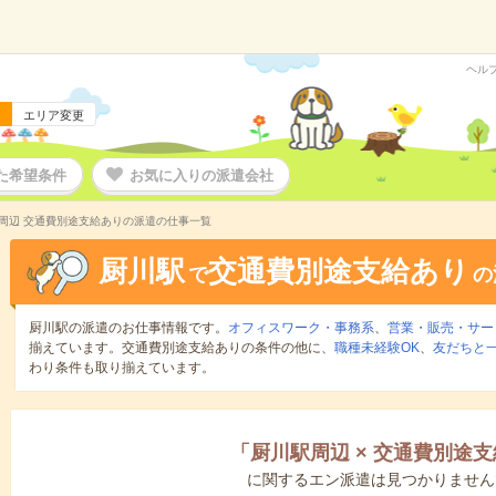
ヘル
エリア変更
た希望条件
お気に入りの派遣会社
周辺 交通費別途支給ありの派遣の仕事一覧
厨川駅
交通費別途支給あり
で
の
厨川駅の派遣のお仕事情報です。
オフィスワーク・事務系
、
営業・販売・サー
揃えています。交通費別途支給ありの条件の他に、
職種未経験OK
、
友だちと一
わり条件も取り揃えています。
「
厨川駅周辺
×
交通費別途支
に関するエン派遣は見つかりません