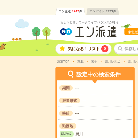
エン派遣
3747
件
エンバイト
6373
件
ちょうど良いワークライフバランスが叶う
東北版
気になる！リスト
0
保存し
派遣TOP
東北
岩手
厨川駅周辺
厨川駅
設定中の検索条件
期間
---
派遣形式
---
時給
---
勤務地
厨川
駅/路線