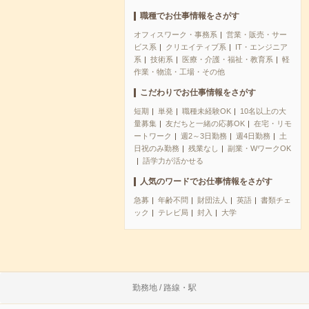
職種でお仕事情報をさがす
オフィスワーク・事務系
営業・販売・サー
ビス系
クリエイティブ系
IT・エンジニア
系
技術系
医療・介護・福祉・教育系
軽
作業・物流・工場・その他
こだわりでお仕事情報をさがす
短期
単発
職種未経験OK
10名以上の大
量募集
友だちと一緒の応募OK
在宅・リモ
ートワーク
週2～3日勤務
週4日勤務
土
日祝のみ勤務
残業なし
副業・WワークOK
語学力が活かせる
人気のワードでお仕事情報をさがす
急募
年齢不問
財団法人
英語
書類チェ
ック
テレビ局
封入
大学
勤務地 / 路線・駅