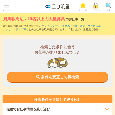
メニュー
気になる!
ログイン
検索
厨川駅周辺
×
10名以上の大量募集
のお仕事一覧
厨川駅の派遣のお仕事情報です。
オフィスワーク・事務系
、
営業・販売・サービス系
、
クリエイティブ系
などのお仕事を取り揃えています。10名以上の大量募集の条件の
他に、
交通費別途支給あり
、
職種未経験OK
、
友だちと一緒の応募OK
などのこだわり
条件も取り揃えています。
検索した条件に合う
お仕事がありませんでした
条件を変更して再検索
検索条件を追加して絞り込む
職種
でお仕事情報を絞り込む