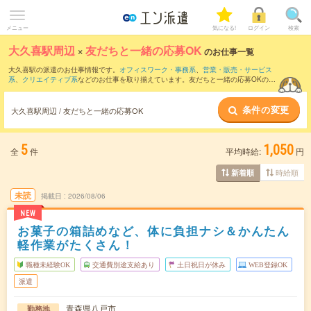
メニュー
気になる!
ログイン
検索
大久喜駅周辺
×
友だちと一緒の応募OK
のお仕事一覧
大久喜駅の派遣のお仕事情報です。
オフィスワーク・事務系
、
営業・販売・サービス
系
、
クリエイティブ系
などのお仕事を取り揃えています。友だちと一緒の応募OKの条
件の他に、
交通費別途支給あり
、
職種未経験OK
、
10名以上の大量募集
などのこだわ
り条件も取り揃えています。
条件の変更
大久喜駅周辺 / 友だちと一緒の応募OK
5
1,050
全
件
平均時給:
円
時給順
新着順
未読
掲載日
2026/08/06
NEW
お菓子の箱詰めなど、体に負担ナシ＆かんたん
軽作業がたくさん！
職種未経験OK
交通費別途支給あり
土日祝日が休み
WEB登録OK
派遣
青森県八戸市
勤務地