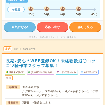
年齢層
20代
30代
40代
50代
60代
気になる!
応募へ進む
詳しく見る
派遣会社
株式会社テクノ・サービス 採用担当
未読
掲載日
2026/08/03
長期×安心＊WEB登録OK！未経験歓迎〇コツ
コツ軽作業スタッフ募集！
職種未経験OK
交通費別途支給あり
土日祝日が休み
WEB登録OK
派遣
青森県八戸市
勤務地
八戸駅から---分／大久喜駅から---分／金浜駅から---分／小中
野駅から---分／鮫駅から---分
週5日 ※派遣先による
曜日頻度