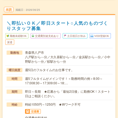
未読
掲載日
2026/06/25
＼即払いＯＫ／即日スタート○人気のものづく
りスタッフ募集
職種未経験OK
交通費別途支給あり
土日祝日が休み
WEB登録OK
派遣
青森県八戸市
勤務地
八戸駅から---分／大久喜駅から---分／金浜駅から---分／小中
野駅から---分／鮫駅から---分
週5日のフルタイムのお仕事です。
曜日頻度
週5フルタイムがメインです！＜勤務時間の例＞8:00～
時間
17:008:30～17:309:00～18:…
即日～長期 ★応募から「最短2日後」に勤務OK！スタート
期間
日はご相談ください。
時給1050円～1250円 ★Wワーク不可
時給
交通費
交通費全額支給