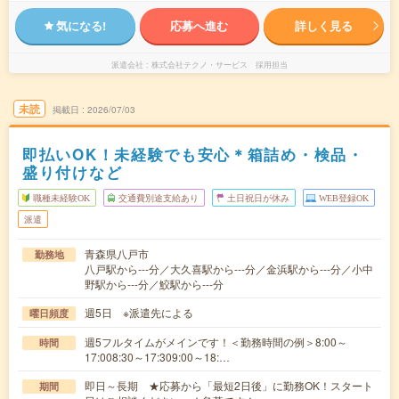
気になる!
応募へ進む
詳しく見る
派遣会社
株式会社テクノ・サービス 採用担当
未読
掲載日
2026/07/03
即払いOK！未経験でも安心＊箱詰め・検品・
盛り付けなど
職種未経験OK
交通費別途支給あり
土日祝日が休み
WEB登録OK
派遣
青森県八戸市
勤務地
八戸駅から---分／大久喜駅から---分／金浜駅から---分／小中
野駅から---分／鮫駅から---分
週5日 ※派遣先による
曜日頻度
週5フルタイムがメインです！＜勤務時間の例＞8:00～
時間
17:008:30～17:309:00～18:…
即日～長期 ★応募から「最短2日後」に勤務OK！スタート
期間