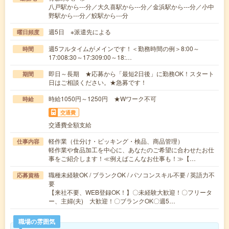
八戸駅から---分／大久喜駅から---分／金浜駅から---分／小中
野駅から---分／鮫駅から---分
週5日 ※派遣先による
曜日頻度
週5フルタイムがメインです！＜勤務時間の例＞8:00～
時間
17:008:30～17:309:00～18:…
即日～長期 ★応募から「最短2日後」に勤務OK！スタート
期間
日はご相談ください。★急募です！
時給1050円～1250円 ★Wワーク不可
時給
交通費
交通費全額支給
軽作業（仕分け・ピッキング・検品、商品管理）
仕事内容
軽作業や食品加工を中心に、あなたのご希望に合わせたお仕
事をご紹介します！≪例えばこんなお仕事も！≫【…
職種未経験OK / ブランクOK / パソコンスキル不要 / 英語力不
応募資格
要
【来社不要、WEB登録OK！】〇未経験大歓迎！〇フリータ
ー、主婦(夫) 大歓迎！〇ブランクOK〇週5…
職場の雰囲気