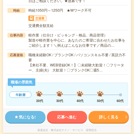
日はご相談ください。★急募です！
時給1050円～1250円 ★Wワーク不可
時給
交通費
交通費全額支給
軽作業（仕分け・ピッキング・検品、商品管理）
仕事内容
製造や軽作業を中心に、あなたのご希望に合わせたお仕事を
ご紹介します！＼例えばこんなお仕事です／商品の…
職種未経験OK / ブランクOK / パソコンスキル不要 / 英語力不
応募資格
要
【来社不要、WEB登録OK！】〇未経験大歓迎！〇フリータ
ー、主婦(夫) 大歓迎！〇ブランクOK〇週5…
職場の雰囲気
年齢層
20代
30代
40代
50代
60代
気になる!
応募へ進む
詳しく見る
派遣会社
株式会社テクノ・サービス 採用担当