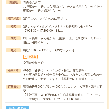
青森県八戸市
勤務地
八戸駅から---分／大久喜駅から---分／金浜駅から---分／小中
野駅から---分／鮫駅から---分
週5日のフルタイムのお仕事です。
曜日頻度
週5フルタイムがメインです！＜勤務時間の例＞8:00～
時間
17:008:30～17:309:00～18:…
即日～長期 ★応募から「最短2日後」に勤務OK！スタート
期間
日はご相談ください。
時給1050円～1250円 ★Wワーク不可
時給
交通費
交通費全額支給
軽作業（仕分け・ピッキング・検品、商品管理）
仕事内容
▼仕事内容製造や軽作業を中心に、あなたのご希望に合わせ
たお仕事をご紹介します！＼未経験の方も大歓迎！…
職種未経験OK / ブランクOK / パソコンスキル不要 / 英語力不
応募資格
要
【来社不要、WEB登録OK！】〇未経験大歓迎！〇フリータ
ー、主婦(夫) 大歓迎！〇ブランクOK〇週5…
職場の雰囲気