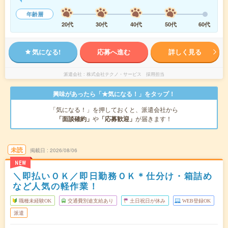
年齢層
20代
30代
40代
50代
60代
気になる!
応募へ進む
詳しく見る
派遣会社
株式会社テクノ・サービス 採用担当
興味があったら「★気になる！」をタップ！
「気になる！」を押しておくと、派遣会社から
「面談確約」
や
「応募歓迎」
が届きます！
未読
掲載日
2026/08/06
NEW
＼即払いＯＫ／即日勤務ＯＫ＊仕分け・箱詰め
など人気の軽作業！
職種未経験OK
交通費別途支給あり
土日祝日が休み
WEB登録OK
派遣