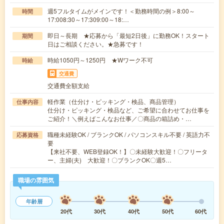
週5フルタイムがメインです！＜勤務時間の例＞8:00～
時間
17:008:30～17:309:00～18:…
即日～長期 ★応募から「最短2日後」に勤務OK！スタート
期間
日はご相談ください。★急募です！
時給1050円～1250円 ★Wワーク不可
時給
交通費
交通費全額支給
軽作業（仕分け・ピッキング・検品、商品管理）
仕事内容
仕分け・ピッキング・検品など、ご希望に合わせてお仕事を
ご紹介！＼例えばこんなお仕事／〇商品の箱詰め・…
職種未経験OK / ブランクOK / パソコンスキル不要 / 英語力不
応募資格
要
【来社不要、WEB登録OK！】〇未経験大歓迎！〇フリータ
ー、主婦(夫) 大歓迎！〇ブランクOK〇週5…
職場の雰囲気
年齢層
20代
30代
40代
50代
60代