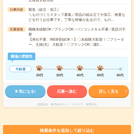
製造（組立・加工）
仕事内容
＼ものづくりスタッフ募集／部品の組み立てや加工、検査な
どを行うお仕事です。丁寧な研修があるので、もの…
職種未経験OK / ブランクOK / パソコンスキル不要 / 英語力不
応募資格
要
【来社不要、WEB登録OK！】〇未経験大歓迎！〇フリータ
ー、主婦(夫) 大歓迎！〇ブランクOK〇週5…
職場の雰囲気
年齢層
20代
30代
40代
50代
60代
気になる!
応募へ進む
詳しく見る
派遣会社
株式会社テクノ・サービス 採用担当
検索条件を追加して絞り込む