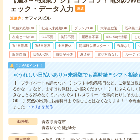
【週3～×残業ナシ】コツコツ！電気のW
ェック・データ入力
派遣
オフィスビル
派遣先
職種未経験OK
社会人未経験OK
ブランクOK
大学生歓迎
既卒第二
友達と一緒OK
OA不要
英語不要
履歴書不要
40～50代活躍
し
週4日勤務
週5日勤務
土日祝休
朝10時以降スタート
残業なし
服装自由
日払いOK
職場が分煙
派遣多
電話対応なし
ルーティ
ここがポイント！
≪うれしい日払いあり≫未経験でも高時給＊シフト相談
【 プライベートも諦めない 】シフトや勤務曜日など、ご希望は親
るかな…」など、まずはお気軽にご相談ください！【 じぶんらしく
きなことを諦めなくていいのでストレスフリー！仕事終わりにそのま
OK 】突然の出費にお給料日まで悩むことはなくなります！「今現
ました…
つづきを見る
勤務地
青森県青森市
青森駅から徒歩5分
曜日頻度
▼週3～OK月～日のシフト制＊土日祝お休みもOK