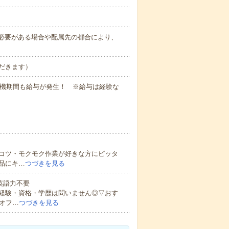
務上必要がある場合や配属先の都合により、
だきます）
待機期間も給与が発生！ ※給与は経験な
コツ・モクモク作業が好きな方にピッタ
品にキ…
つづきを見る
 英語力不要
経験・資格・学歴は問いません◎▽おす
オフ…
つづきを見る