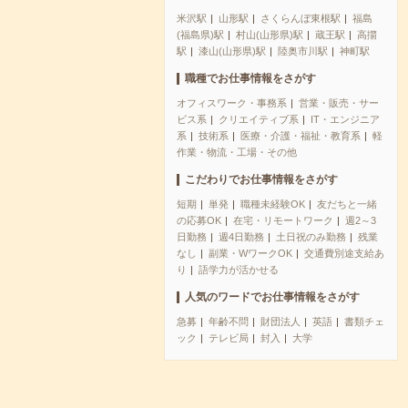
米沢駅
山形駅
さくらんぼ東根駅
福島
(福島県)駅
村山(山形県)駅
蔵王駅
高擶
駅
漆山(山形県)駅
陸奥市川駅
神町駅
職種でお仕事情報をさがす
オフィスワーク・事務系
営業・販売・サー
ビス系
クリエイティブ系
IT・エンジニア
系
技術系
医療・介護・福祉・教育系
軽
作業・物流・工場・その他
こだわりでお仕事情報をさがす
短期
単発
職種未経験OK
友だちと一緒
の応募OK
在宅・リモートワーク
週2～3
日勤務
週4日勤務
土日祝のみ勤務
残業
なし
副業・WワークOK
交通費別途支給あ
り
語学力が活かせる
人気のワードでお仕事情報をさがす
急募
年齢不問
財団法人
英語
書類チェ
ック
テレビ局
封入
大学