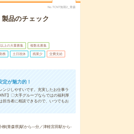
No.TCNT無期2_青森
＊製品のチェック
名以上の大量募集
複数名募集
勤務
土日祝休
残業少
交費支給
安定が魅力的！
レンジしやすいです。充実したお仕事ラ
INT】〇大手グループならではの福利厚
は担当者に相談できるので、いつでもお
小柳(青森県)駅から---分／津軽宮田駅から-