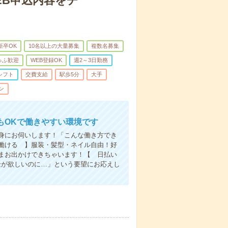
EB申込内容をチ
新卒OK
10名以上の大量募集
複数名募集
ゅふ歓迎
WEB登録OK
週2～3日勤務
シフト
交費支給
駅歩5分
大手
ン
もOKで働きやすい環境です
身にお伺いします！「こんな働き方でき
働ける 】服装・髪型・ネイル自由！好
まお出かけできちゃいます！【 日払い
金が欲しいのに…」という要望にお応えし