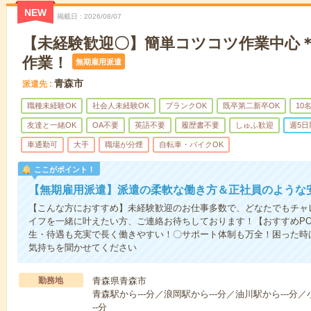
NEW
掲載日
2026/08/07
【未経験歓迎〇】簡単コツコツ作業中心
作業！
無期雇用派遣
青森市
派遣先
職種未経験OK
社会人未経験OK
ブランクOK
既卒第二新卒OK
10
友達と一緒OK
OA不要
英語不要
履歴書不要
しゅふ歓迎
週5日
車通勤可
大手
職場が分煙
自転車・バイクOK
ここがポイント！
【無期雇用派遣】派遣の柔軟な働き方＆正社員のような
【こんな方におすすめ】未経験歓迎のお仕事多数で、どなたでもチャ
イフを一緒に叶えたい方、ご連絡お待ちしております！【おすすめPO
生・待遇も充実で長く働きやすい！〇サポート体制も万全！困った時
気持ちを聞かせてください
勤務地
青森県青森市
青森駅から---分／浪岡駅から---分／油川駅から---分／
--分