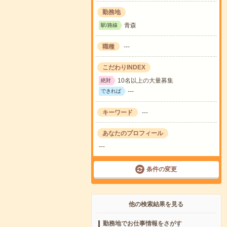
勤務地
青森
駅/路線
職種
---
こだわりINDEX
10名以上の大量募集
絶対
---
できれば
キーワード
---
あなたのプロフィール
---
条件の変更
他の検索結果を見る
勤務地でお仕事情報をさがす