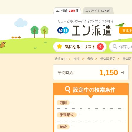
エン派遣
3356
件
エンバイト
6373
件
ちょうど良いワークライフバランスが叶う
東北版
気になる！リスト
0
保存し
派遣TOP
東北
青森
青森駅周辺
青森駅
,
1
1
5
0
平均時給:
円
設定中の検索条件
期間
---
派遣形式
---
時給
---