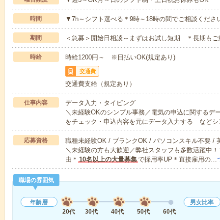
時間
▼7h～シフト選べる＊9時～18時の間でご相談くださ
期間
＜急募＞開始日相談～まずはお試し短期 ＊長期もご
時給
時給1200円～ ※日払いOK(規定あり)
交通費
交通費支給（規定あり）
仕事内容
データ入力・タイピング
＼未経験OKのシンプル事務／電気の申込に関するデ
をチェック・申込内容を元にデータ入力する などシ
応募資格
職種未経験OK / ブランクOK / パソコンスキル不要 /
＼未経験の方も大歓迎／弊社スタッフも多数活躍中！▼
由＊
10名以上の大量募集
で採用率UP＊直接雇用の…
職場の雰囲気
年齢層
男女比率
20代
30代
40代
50代
60代