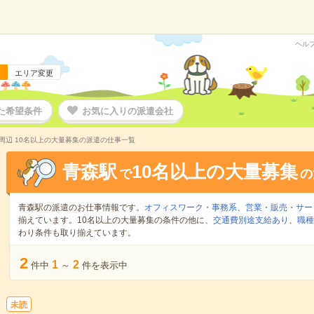
ヘル
エリア変更
た希望条件
お気に入りの派遣会社
周辺 10名以上の大量募集の派遣の仕事一覧
青森駅
10名以上の大量募集
で
の
青森駅の派遣のお仕事情報です。
オフィスワーク・事務系
、
営業・販売・サー
揃えています。10名以上の大量募集の条件の他に、
交通費別途支給あり
、
職種
わり条件も取り揃えています。
2
1
2
件中
～
件を表示中
未読