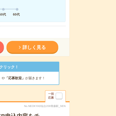
50代
60代
詳しく見る
クリック！
」
や
「応募歓迎」
が届きます！
一括
応募
No.NEOKYAD仙台208青森駅_SEN