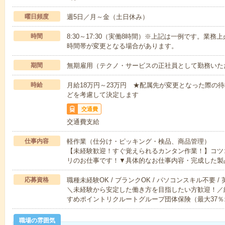
曜日頻度
週5日／月～金（土日休み）
時間
8:30～17:30（実働8時間）※上記は一例です。業
時間帯が変更となる場合があります。
期間
無期雇用（テクノ・サービスの正社員として勤務いた
時給
月給18万円～23万円 ★配属先が変更となった際の
どを考慮して決定します
交通費
交通費支給
仕事内容
軽作業（仕分け・ピッキング・検品、商品管理）
【未経験歓迎！すぐ覚えられるカンタン作業！】コツ
リのお仕事です！▼具体的なお仕事内容・完成した製
応募資格
職種未経験OK / ブランクOK / パソコンスキル不要 /
＼未経験から安定した働き方を目指したい方歓迎！／
すめポイントリクルートグループ団体保険（最大37％
職場の雰囲気