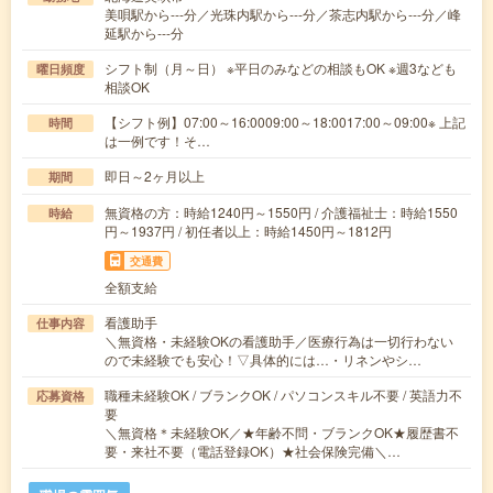
美唄駅から---分／光珠内駅から---分／茶志内駅から---分／峰
延駅から---分
シフト制（月～日） ※平日のみなどの相談もOK ※週3なども
曜日頻度
相談OK
【シフト例】07:00～16:0009:00～18:0017:00～09:00※ 上記
時間
は一例です！そ…
即日～2ヶ月以上
期間
無資格の方：時給1240円～1550円 / 介護福祉士：時給1550
時給
円～1937円 / 初任者以上：時給1450円～1812円
交通費
全額支給
看護助手
仕事内容
＼無資格・未経験OKの看護助手／医療行為は一切行わない
ので未経験でも安心！▽具体的には…・リネンやシ…
職種未経験OK / ブランクOK / パソコンスキル不要 / 英語力不
応募資格
要
＼無資格＊未経験OK／★年齢不問・ブランクOK★履歴書不
要・来社不要（電話登録OK）★社会保険完備＼…