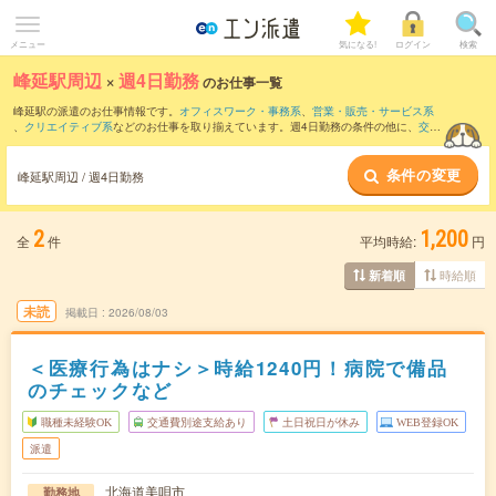
メニュー
気になる!
ログイン
検索
峰延駅周辺
×
週4日勤務
のお仕事一覧
峰延駅の派遣のお仕事情報です。
オフィスワーク・事務系
、
営業・販売・サービス系
、
クリエイティブ系
などのお仕事を取り揃えています。週4日勤務の条件の他に、
交通
費別途支給あり
、
職種未経験OK
、
友だちと一緒の応募OK
などのこだわり条件も取り
揃えています。
条件の変更
峰延駅周辺 / 週4日勤務
2
1,200
全
件
平均時給:
円
時給順
新着順
未読
掲載日
2026/08/03
＜医療行為はナシ＞時給1240円！病院で備品
のチェックなど
職種未経験OK
交通費別途支給あり
土日祝日が休み
WEB登録OK
派遣
北海道美唄市
勤務地