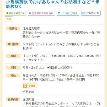
小規模施設でおばあちゃんのお話相手など＊未
経験OK
職種未経験OK
交通費別途支給あり
土日祝日が休み
WEB登録OK
派遣
北海道美唄市
勤務地
美唄駅から---分／光珠内駅から---分／茶志内駅から---分／峰
延駅から---分
シフト制（月～日） ※平日のみなどの相談もOK ※週3なども
曜日頻度
相談OK
【シフト例】07:00～16:0009:00～18:0017:00～09:00※ 上記
時間
は一例です！そ…
即日～2ヶ月以上 ■開始日の相談OK！
期間
無資格の方：時給1240円～1550円 / 介護福祉士：時給1550
時給
円～1937円 / 初任者以上：時給1450円～1812円
交通費
全額支給
介護関連
仕事内容
／利用者の方の日常生活をサポート！＼▽具体的には…・買