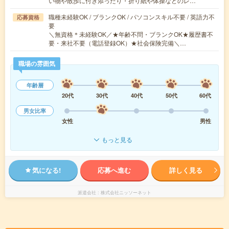
い物や散歩に付き添ったり・折り紙や体操などのレ…
職種未経験OK / ブランクOK / パソコンスキル不要 / 英語力不
応募資格
要
＼無資格＊未経験OK／★年齢不問・ブランクOK★履歴書不
要・来社不要（電話登録OK）★社会保険完備＼…
職場の雰囲気
年齢層
20代
30代
40代
50代
60代
男女比率
女性
男性
もっと見る
気になる!
応募へ進む
詳しく見る
派遣会社
株式会社ニッソーネット