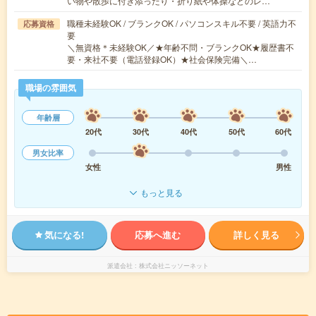
い物や散歩に付き添ったり・折り紙や体操などのレ…
職種未経験OK / ブランクOK / パソコンスキル不要 / 英語力不
応募資格
要
＼無資格＊未経験OK／★年齢不問・ブランクOK★履歴書不
要・来社不要（電話登録OK）★社会保険完備＼…
職場の雰囲気
年齢層
20代
30代
40代
50代
60代
男女比率
女性
男性
もっと見る
気になる!
応募へ進む
詳しく見る
派遣会社
株式会社ニッソーネット