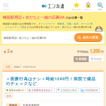
メニュー
気になる!
ログイン
検索
峰延駅周辺
×
友だちと一緒の応募OK
のお仕事一覧
峰延駅の派遣のお仕事情報です。
オフィスワーク・事務系
、
営業・販売・サービス系
、
クリエイティブ系
などのお仕事を取り揃えています。友だちと一緒の応募OKの条件
の他に、
交通費別途支給あり
、
職種未経験OK
、
週4日勤務
などのこだわり条件も取り
揃えています。
条件の変更
峰延駅周辺 / 友だちと一緒の応募OK
2
1,200
全
件
平均時給:
円
時給順
新着順
未読
掲載日
2026/08/03
＜医療行為はナシ＞時給1240円！病院で備品
のチェックなど
職種未経験OK
交通費別途支給あり
土日祝日が休み
WEB登録OK
派遣
北海道美唄市
勤務地