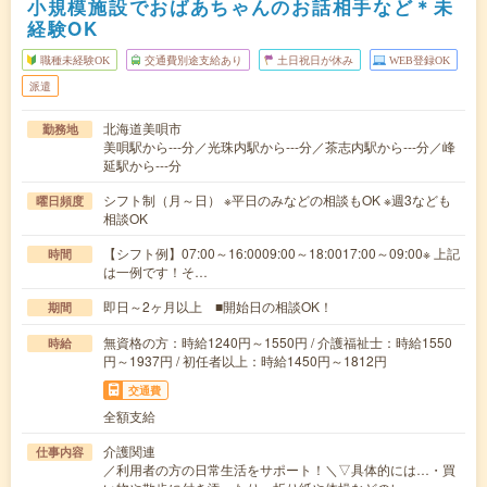
小規模施設でおばあちゃんのお話相手など＊未
経験OK
職種未経験OK
交通費別途支給あり
土日祝日が休み
WEB登録OK
派遣
北海道美唄市
勤務地
美唄駅から---分／光珠内駅から---分／茶志内駅から---分／峰
延駅から---分
シフト制（月～日） ※平日のみなどの相談もOK ※週3なども
曜日頻度
相談OK
【シフト例】07:00～16:0009:00～18:0017:00～09:00※ 上記
時間
は一例です！そ…
即日～2ヶ月以上 ■開始日の相談OK！
期間
無資格の方：時給1240円～1550円 / 介護福祉士：時給1550
時給
円～1937円 / 初任者以上：時給1450円～1812円
交通費
全額支給
介護関連
仕事内容
／利用者の方の日常生活をサポート！＼▽具体的には…・買