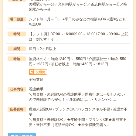
美唄駅から---分／光珠内駅から---分／茶志内駅から---分／峰
延駅から---分
シフト制（月～日） ※平日のみなどの相談もOK ※週3なども
曜日頻度
相談OK
【シフト例】07:00～16:0009:00～18:0017:00～09:00※ 上記
時間
は一例です！そ…
即日～2ヶ月以上
期間
無資格の方：時給1240円～1550円 / 介護福祉士：時給1550
時給
円～1937円 / 初任者以上：時給1450円～1812円
交通費
全額支給
看護助手
仕事内容
＼無資格・未経験OKの看護助手／医療行為は一切行わない
ので未経験でも安心！▽具体的には…・リネンやシ…
職種未経験OK / ブランクOK / パソコンスキル不要 / 英語力不
応募資格
要
＼無資格＊未経験OK／★年齢不問・ブランクOK★履歴書不
要・来社不要（電話登録OK）★社会保険完備＼…