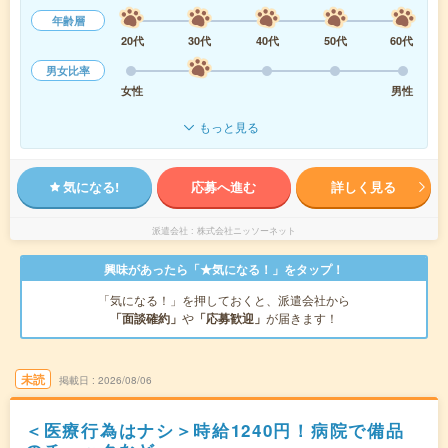
年齢層
20代
30代
40代
50代
60代
男女比率
女性
男性
もっと見る
気になる!
応募へ進む
詳しく見る
派遣会社
株式会社ニッソーネット
興味があったら「★気になる！」をタップ！
「気になる！」を押しておくと、派遣会社から
「面談確約」
や
「応募歓迎」
が届きます！
未読
掲載日
2026/08/06
＜医療行為はナシ＞時給1240円！病院で備品