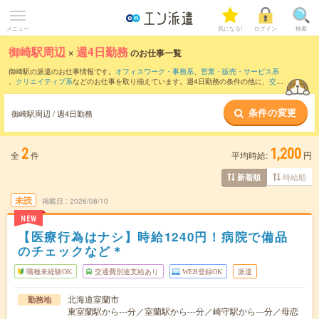
メニュー
気になる!
ログイン
検索
御崎駅周辺
×
週4日勤務
のお仕事一覧
御崎駅の派遣のお仕事情報です。
オフィスワーク・事務系
、
営業・販売・サービス系
、
クリエイティブ系
などのお仕事を取り揃えています。週4日勤務の条件の他に、
交通
費別途支給あり
、
職種未経験OK
、
友だちと一緒の応募OK
などのこだわり条件も取り
揃えています。
条件の変更
御崎駅周辺 / 週4日勤務
2
1,200
全
件
平均時給:
円
時給順
新着順
未読
掲載日
2026/08/10
NEW
【医療行為はナシ】時給1240円！病院で備品
のチェックなど＊
職種未経験OK
交通費別途支給あり
WEB登録OK
派遣
北海道室蘭市
勤務地
東室蘭駅から---分／室蘭駅から---分／崎守駅から---分／母恋