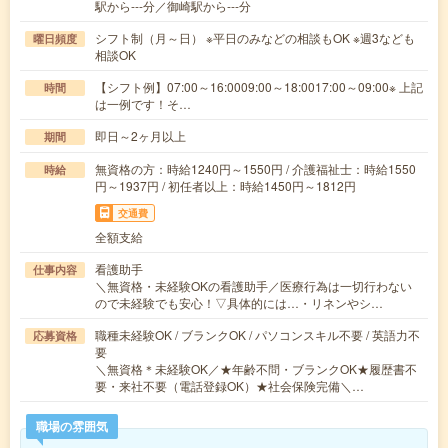
駅から---分／御崎駅から---分
シフト制（月～日） ※平日のみなどの相談もOK ※週3なども
曜日頻度
相談OK
【シフト例】07:00～16:0009:00～18:0017:00～09:00※ 上記
時間
は一例です！そ…
即日～2ヶ月以上
期間
無資格の方：時給1240円～1550円 / 介護福祉士：時給1550
時給
円～1937円 / 初任者以上：時給1450円～1812円
交通費
全額支給
看護助手
仕事内容
＼無資格・未経験OKの看護助手／医療行為は一切行わない
ので未経験でも安心！▽具体的には…・リネンやシ…
職種未経験OK / ブランクOK / パソコンスキル不要 / 英語力不
応募資格
要
＼無資格＊未経験OK／★年齢不問・ブランクOK★履歴書不
要・来社不要（電話登録OK）★社会保険完備＼…
職場の雰囲気