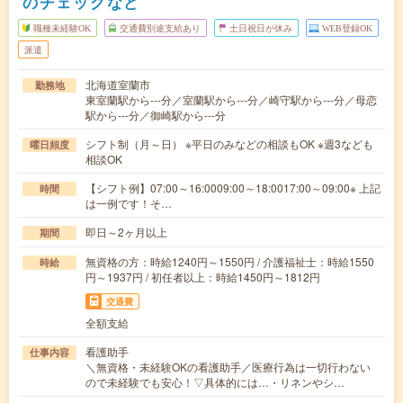
のチェックなど
職種未経験OK
交通費別途支給あり
土日祝日が休み
WEB登録OK
派遣
北海道室蘭市
勤務地
東室蘭駅から---分／室蘭駅から---分／崎守駅から---分／母恋
駅から---分／御崎駅から---分
シフト制（月～日） ※平日のみなどの相談もOK ※週3なども
曜日頻度
相談OK
【シフト例】07:00～16:0009:00～18:0017:00～09:00※ 上記
時間
は一例です！そ…
即日～2ヶ月以上
期間
無資格の方：時給1240円～1550円 / 介護福祉士：時給1550
時給
円～1937円 / 初任者以上：時給1450円～1812円
交通費
全額支給
看護助手
仕事内容
＼無資格・未経験OKの看護助手／医療行為は一切行わない
ので未経験でも安心！▽具体的には…・リネンやシ…