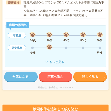
職種未経験OK / ブランクOK / パソコンスキル不要 / 英語力不
応募資格
要
＼無資格＊未経験OK／★年齢不問・ブランクOK★履歴書不
要・来社不要（電話登録OK）★社会保険完備＼…
職場の雰囲気
年齢層
20代
30代
40代
50代
60代
男女比率
女性
男性
もっと見る
気になる!
応募へ進む
詳しく見る
派遣会社
株式会社ニッソーネット
検索条件を追加して絞り込む