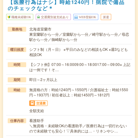
【医療行為はナシ】時給1240円！病院で備品
のチェックなど＊
職種未経験OK
交通費別途支給あり
WEB登録OK
派遣
北海道室蘭市
勤務地
東室蘭駅から---分／室蘭駅から---分／崎守駅から---分／母恋
駅から---分／御崎駅から---分
シフト制（月～日） ※平日のみなどの相談もOK ※週3なども
曜日頻度
相談OK
【シフト例】07:00～16:0009:00～18:0017:00～09:00※ 上記
時間
は一例です！そ…
即日～2ヶ月以上
期間
無資格の方：時給1240円～1550円 / 介護福祉士：時給1550
時給
円～1937円 / 初任者以上：時給1450円～1812円
交通費
全額支給
看護助手
仕事内容
＼無資格・未経験OKの看護助手／医療行為は一切行わない
ので未経験でも安心！▽具体的には…・リネンやシ…