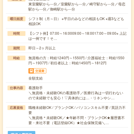
東室蘭駅から---分／室蘭駅から---分／崎守駅から---分／母恋
駅から---分／御崎駅から---分
シフト制（月～日） ※平日のみなどの相談もOK ※週3なども
曜日頻度
相談OK
【シフト例】07:00～16:0009:00～18:0017:00～09:00※ 上記
時間
は一例です！そ…
即日～2ヶ月以上
期間
無資格の方：時給1240円～1550円 / 介護福祉士：時給1550
時給
円～1937円 / 初任者以上：時給1450円～1812円
交通費
全額支給
看護助手
仕事内容
＼無資格・未経験OKの看護助手／医療行為は一切行わない
ので未経験でも安心！▽具体的には…・リネンやシ…
職種未経験OK / ブランクOK / パソコンスキル不要 / 英語力不
応募資格
要
＼無資格＊未経験OK／★年齢不問・ブランクOK★履歴書不
要・来社不要（電話登録OK）★社会保険完備＼…