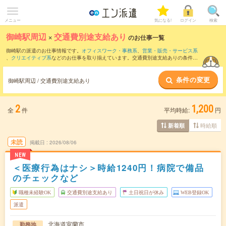
メニュー
気になる!
ログイン
検索
御崎駅周辺
×
交通費別途支給あり
のお仕事一覧
御崎駅の派遣のお仕事情報です。
オフィスワーク・事務系
、
営業・販売・サービス系
、
クリエイティブ系
などのお仕事を取り揃えています。交通費別途支給ありの条件の
他に、
職種未経験OK
、
友だちと一緒の応募OK
、
週4日勤務
などのこだわり条件も取り
揃えています。
条件の変更
御崎駅周辺 / 交通費別途支給あり
2
1,200
全
件
平均時給:
円
時給順
新着順
未読
掲載日
2026/08/06
NEW
＜医療行為はナシ＞時給1240円！病院で備品
のチェックなど
職種未経験OK
交通費別途支給あり
土日祝日が休み
WEB登録OK
派遣
北海道室蘭市
勤務地