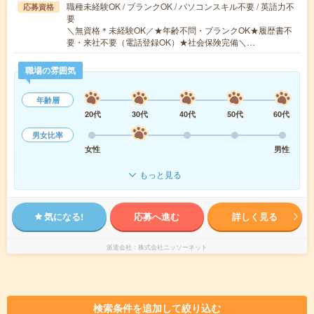
職種未経験OK / ブランクOK / パソコンスキル不要 / 英語力不
応募資格
要
＼無資格＊未経験OK／★年齢不問・ブランクOK★履歴書不
要・来社不要（電話登録OK）★社会保険完備＼…
職場の雰囲気
年齢層
20代
30代
40代
50代
60代
男女比率
女性
男性
もっと見る
気になる!
応募へ進む
詳しく見る
派遣会社
株式会社ニッソーネット
検索条件を追加して絞り込む