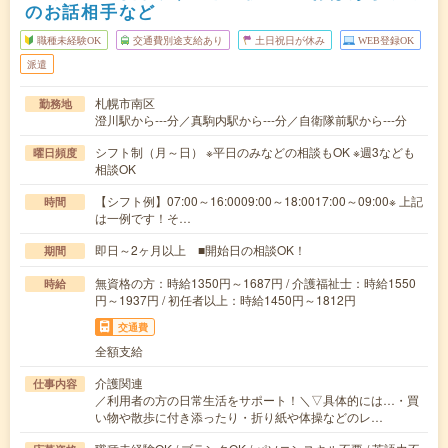
のお話相手など
職種未経験OK
交通費別途支給あり
土日祝日が休み
WEB登録OK
派遣
札幌市南区
勤務地
澄川駅から---分／真駒内駅から---分／自衛隊前駅から---分
シフト制（月～日） ※平日のみなどの相談もOK ※週3なども
曜日頻度
相談OK
【シフト例】07:00～16:0009:00～18:0017:00～09:00※ 上記
時間
は一例です！そ…
即日～2ヶ月以上 ■開始日の相談OK！
期間
無資格の方：時給1350円～1687円 / 介護福祉士：時給1550
時給
円～1937円 / 初任者以上：時給1450円～1812円
交通費
全額支給
介護関連
仕事内容
／利用者の方の日常生活をサポート！＼▽具体的には…・買
い物や散歩に付き添ったり・折り紙や体操などのレ…