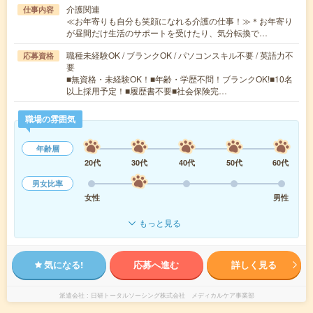
介護関連
仕事内容
≪お年寄りも自分も笑顔になれる介護の仕事！≫＊お年寄り
が昼間だけ生活のサポートを受けたり、気分転換で…
職種未経験OK / ブランクOK / パソコンスキル不要 / 英語力不
応募資格
要
■無資格・未経験OK！■年齢・学歴不問！ブランクOK!■10名
以上採用予定！■履歴書不要■社会保険完…
職場の雰囲気
年齢層
20代
30代
40代
50代
60代
男女比率
女性
男性
もっと見る
気になる!
応募へ進む
詳しく見る
派遣会社
日研トータルソーシング株式会社 メディカルケア事業部