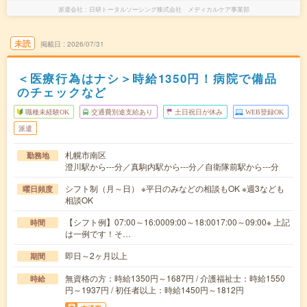
派遣会社
日研トータルソーシング株式会社 メディカルケア事業部
未読
掲載日
2026/07/31
＜医療行為はナシ＞時給1350円！病院で備品
のチェックなど
職種未経験OK
交通費別途支給あり
土日祝日が休み
WEB登録OK
派遣
札幌市南区
勤務地
澄川駅から---分／真駒内駅から---分／自衛隊前駅から---分
シフト制（月～日） ※平日のみなどの相談もOK ※週3なども
曜日頻度
相談OK
【シフト例】07:00～16:0009:00～18:0017:00～09:00※ 上記
時間
は一例です！そ…
即日～2ヶ月以上
期間
無資格の方：時給1350円～1687円 / 介護福祉士：時給1550
時給
円～1937円 / 初任者以上：時給1450円～1812円