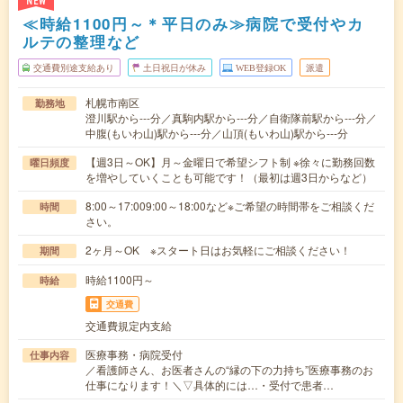
NEW
≪時給1100円～＊平日のみ≫病院で受付やカ
ルテの整理など
交通費別途支給あり
土日祝日が休み
WEB登録OK
派遣
札幌市南区
勤務地
澄川駅から---分／真駒内駅から---分／自衛隊前駅から---分／
中腹(もいわ山)駅から---分／山頂(もいわ山)駅から---分
【週3日～OK】月～金曜日で希望シフト制 ※徐々に勤務回数
曜日頻度
を増やしていくことも可能です！（最初は週3日からなど）
8:00～17:009:00～18:00など※ご希望の時間帯をご相談くだ
時間
さい。
2ヶ月～OK ※スタート日はお気軽にご相談ください！
期間
時給1100円～
時給
交通費
交通費規定内支給
医療事務・病院受付
仕事内容
／看護師さん、お医者さんの“縁の下の力持ち”医療事務のお
仕事になります！＼▽具体的には…・受付で患者…