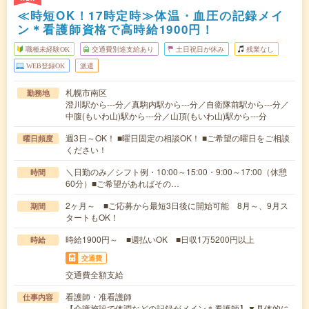
≪時短OK！17時定時≫体温・血圧の記録メイ
ン＊看護師資格で高時給1900円！
職種未経験OK
交通費別途支給あり
土日祝日が休み
残業なし
WEB登録OK
派遣
札幌市南区
勤務地
澄川駅から---分／真駒内駅から---分／自衛隊前駅から---分／
中腹(もいわ山)駅から---分／山頂(もいわ山)駅から---分
週3日～OK！ ■曜日固定の相談OK！ ■ご希望の曜日をご相談
曜日頻度
ください！
＼日勤のみ／シフト例・10:00～15:00・9:00～17:00（休憩
時間
60分）■ご希望があればその…
2ヶ月～ ■ご応募から最短3日後に開始可能 8月～、9月ス
期間
タートもOK！
時給1900円～ ■週払いOK ■日収1万5200円以上
時給
交通費
交通費全額支給
看護師・准看護師
仕事内容
【介護施設で体調などの記録がメイン＊看護師】▼具体的に