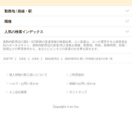
勤務地 / 路線・駅
職種
人気の検索インデックス
真駒内駅周辺の週2～3日勤務の派遣情報の検索結果。エン派遣は、エンが運営する人材派遣会
社のポータルサイト。真駒内駅周辺の派遣/求人情報を職種、勤務地、時給、勤務時間、長期・
短期などの希望条件から、あなたにピッタリの派遣のお仕事を探せます。
派遣TOP
北海道
北海道
真駒内駅周辺
真駒内駅周辺 週2～3日勤務の派遣の仕事一覧
個人情報の取り扱いについて
ご利用規約
ヘルプ・お問い合わせ
掲載のお問い合わせ
エン会社概要
サイトマップ
Copyright © en Inc.