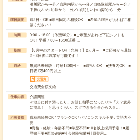
澄川駅から---分／真駒内駅から---分／自衛隊前駅から---分／
中腹(もいわ山)駅から---分／山頂(もいわ山)駅から---分
週2日～OK ■曜日固定の相談OK！ ■希望の曜日があればご相
曜日頻度
談ください！
9:00～18:00（休憩60分）■ご希望があれば下記シフトも
時間
OK！早番 7:00～16:00遅番 …
【8月中のスタートOK！急募！】2カ月～ ■ご応募から最短
期間
2～3日後に就業が可能です！
無資格未経験：時給1300円～ ■週払いOK ■扶養内OK ■
時給
日収1万400円以上
交通費
交通費全額支給
介護関連
仕事内容
≪散歩に付き添ったり、お話し相手になったり≫「え？意外
に簡単！」と思うくらい、スグできる仕事からスタ…
職種未経験OK / ブランクOK / パソコンスキル不要 / 英語力不
応募資格
要
■資格・経験・年齢不問■学歴不問■10名以上採用予定！■履
歴書不要■面談確約■社会保険完備■社員登用…