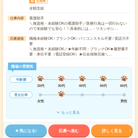
交通費
全額支給
看護助手
仕事内容
＼無資格・未経験OKの看護助手／医療行為は一切行わない
ので未経験でも安心！▽具体的には…・リネンやシ…
職種未経験OK / ブランクOK / パソコンスキル不要 / 英語力不
応募資格
要
＼無資格＊未経験OK／★年齢不問・ブランクOK★履歴書不
要・来社不要（電話登録OK）★社会保険完備＼…
職場の雰囲気
年齢層
20代
30代
40代
50代
60代
男女比率
女性
男性
もっと見る
気になる!
応募へ進む
詳しく見る