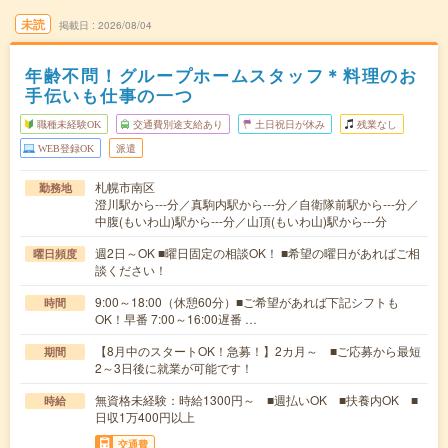
未読
掲載日
2026/08/04
年齢不問！グループホームスタッフ＊料理のお
手伝いも仕事の一つ
職種未経験OK
交通費別途支給あり
土日祝日が休み
残業なし
WEB登録OK
派遣
札幌市南区
勤務地
澄川駅から---分／真駒内駅から---分／自衛隊前駅から---分／
中腹(もいわ山)駅から---分／山頂(もいわ山)駅から---分
週2日～OK ■曜日固定の相談OK！ ■希望の曜日があればご相
曜日頻度
談ください！
9:00～18:00（休憩60分）■ご希望があれば下記シフトも
時間
OK！早番 7:00～16:00遅番 …
【8月中のスタートOK！急募！】2カ月～ ■ご応募から最短
期間
2～3日後に就業が可能です！
無資格未経験：時給1300円～ ■週払いOK ■扶養内OK ■
時給
日収1万400円以上
交通費