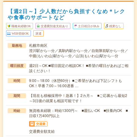
【週2日～】少人数だから負担すくなめ＊レク
や食事のサポートなど
職種未経験OK
交通費別途支給あり
土日祝日が休み
残業なし
WEB登録OK
派遣
札幌市南区
勤務地
澄川駅から---分／真駒内駅から---分／自衛隊前駅から---分／
中腹(もいわ山)駅から---分／山頂(もいわ山)駅から---分
週2日～OK ■曜日固定の相談OK！ ■希望の曜日があればご相
曜日頻度
談ください！
9:00～18:00（休憩60分）■ご希望があれば下記シフトも
時間
OK！早番 7:00～16:00遅番 …
【現在も積極採用中！急募！】2カ月～ ■ご応募から最短2
期間
～3日後の就業も相談可能です！
無資格未経験：時給1300円～ ■週払いOK ■扶養内OK ■
時給
日収1万400円以上
交通費
交通費全額支給