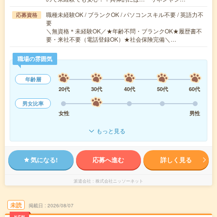
職種未経験OK / ブランクOK / パソコンスキル不要 / 英語力不
応募資格
要
＼無資格＊未経験OK／★年齢不問・ブランクOK★履歴書不
要・来社不要（電話登録OK）★社会保険完備＼…
職場の雰囲気
年齢層
20代
30代
40代
50代
60代
男女比率
女性
男性
もっと見る
気になる!
応募へ進む
詳しく見る
派遣会社
株式会社ニッソーネット
未読
掲載日
2026/08/07