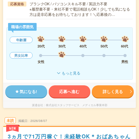
ブランクOK / パソコンスキル不要 / 英語力不要
応募資格
※履歴書不要・来社不要で電話相談もOK！少しでも気になる
方は是非応募をお待ちしております！＼応募後の…
職場の雰囲気
年齢層
20代
30代
40代
50代
60代
男女比率
女性
男性
もっと見る
気になる!
応募へ進む
詳しく見る
派遣会社
株式会社スタッフサービス メディカル事業本部
未読
掲載日
2026/08/07
NEW
3ヵ月で71万円稼ぐ！未経験OK＊おばあちゃん