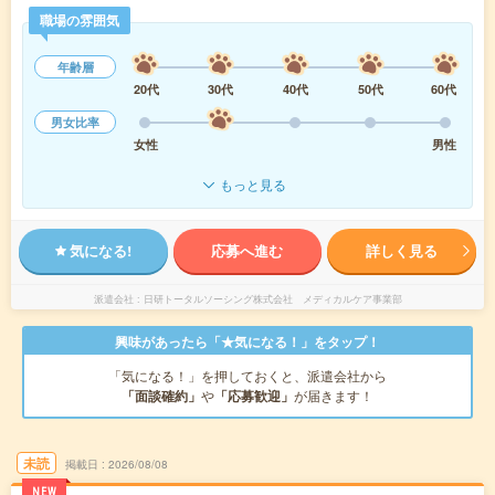
職場の雰囲気
年齢層
20代
30代
40代
50代
60代
男女比率
女性
男性
もっと見る
気になる!
応募へ進む
詳しく見る
派遣会社
日研トータルソーシング株式会社 メディカルケア事業部
興味があったら「★気になる！」をタップ！
「気になる！」を押しておくと、派遣会社から
「面談確約」
や
「応募歓迎」
が届きます！
未読
掲載日
2026/08/08
NEW