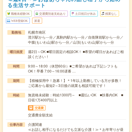
る生活サポート
職種未経験OK
交通費別途支給あり
土日祝日が休み
残業なし
WEB登録OK
派遣
札幌市南区
勤務地
澄川駅から---分／真駒内駅から---分／自衛隊前駅から---分／
中腹(もいわ山)駅から---分／山頂(もいわ山)駅から---分
週2日～OK ■曜日固定の相談OK！ ■希望の曜日があればご相
曜日頻度
談ください！
9:00～18:00（休憩60分）■ご希望があれば下記シフトも
時間
OK！早番 7:00～16:00遅番 …
【積極採用中！急募！】＊1年以上勤務している方が多数！
期間
ご応募から最短2～3日後の就業も相談可能です！
無資格未経験：時給1300円～ ■週払いOK ■扶養内OK ■
時給
日収1万400円以上
交通費
交通費全額支給
介護関連
仕事内容
≪お話し相手になるだけでも立派な介護！≫＊お年寄りが昼