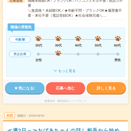
職種未経験OK / ブランクOK / パソコンスキル不要 / 英語力不
応募資格
要
＼無資格＊未経験OK／★年齢不問・ブランクOK★履歴書不
要・来社不要（電話登録OK）★社会保険完備＼…
職場の雰囲気
年齢層
20代
30代
40代
50代
60代
男女比率
女性
男性
もっと見る
気になる!
応募へ進む
詳しく見る
派遣会社
株式会社ニッソーネット
未読
掲載日
2026/08/04
≪週2日～≫おばあちゃんの話し相手から始め