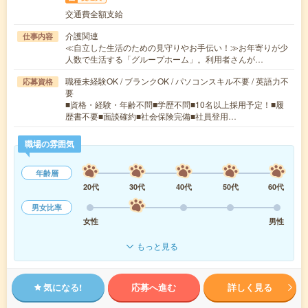
交通費全額支給
介護関連
仕事内容
≪自立した生活のための見守りやお手伝い！≫お年寄りが少
人数で生活する「グループホーム」。利用者さんが…
職種未経験OK / ブランクOK / パソコンスキル不要 / 英語力不
応募資格
要
■資格・経験・年齢不問■学歴不問■10名以上採用予定！■履
歴書不要■面談確約■社会保険完備■社員登用…
職場の雰囲気
年齢層
20代
30代
40代
50代
60代
男女比率
女性
男性
もっと見る
気になる!
応募へ進む
詳しく見る