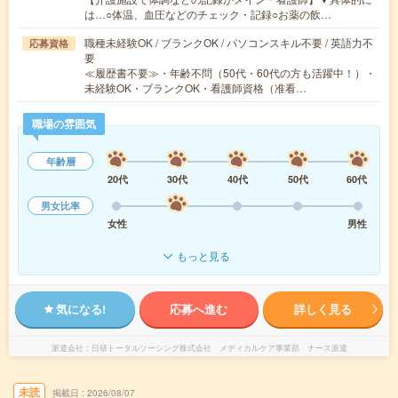
は…○体温、血圧などのチェック・記録○お薬の飲…
職種未経験OK / ブランクOK / パソコンスキル不要 / 英語力不
応募資格
要
≪履歴書不要≫・年齢不問（50代・60代の方も活躍中！）・
未経験OK・ブランクOK・看護師資格（准看…
職場の雰囲気
年齢層
20代
30代
40代
50代
60代
男女比率
女性
男性
もっと見る
気になる!
応募へ進む
詳しく見る
派遣会社
日研トータルソーシング株式会社 メディカルケア事業部 ナース派遣
未読
掲載日
2026/08/07