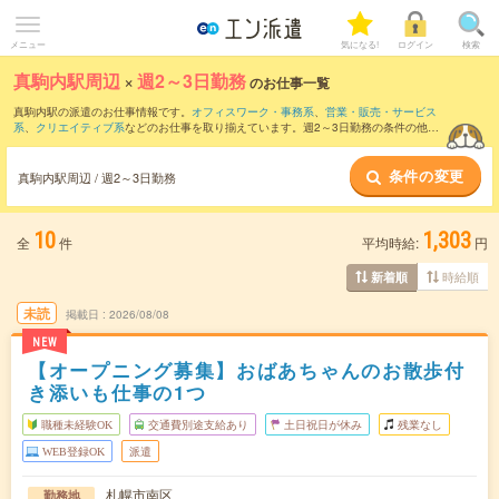
メニュー
気になる!
ログイン
検索
真駒内駅周辺
×
週2～3日勤務
のお仕事一覧
真駒内駅の派遣のお仕事情報です。
オフィスワーク・事務系
、
営業・販売・サービス
系
、
クリエイティブ系
などのお仕事を取り揃えています。週2～3日勤務の条件の他
に、
交通費別途支給あり
、
職種未経験OK
、
友だちと一緒の応募OK
などのこだわり条
件も取り揃えています。
条件の変更
真駒内駅周辺 / 週2～3日勤務
10
1,303
全
件
平均時給:
円
時給順
新着順
未読
掲載日
2026/08/08
NEW
【オープニング募集】おばあちゃんのお散歩付
き添いも仕事の1つ
職種未経験OK
交通費別途支給あり
土日祝日が休み
残業なし
WEB登録OK
派遣
札幌市南区
勤務地