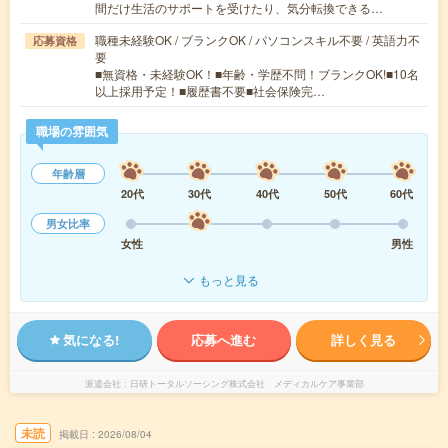
間だけ生活のサポートを受けたり、気分転換できる…
職種未経験OK / ブランクOK / パソコンスキル不要 / 英語力不
応募資格
要
■無資格・未経験OK！■年齢・学歴不問！ブランクOK!■10名
以上採用予定！■履歴書不要■社会保険完…
職場の雰囲気
年齢層
20代
30代
40代
50代
60代
男女比率
女性
男性
もっと見る
気になる!
応募へ進む
詳しく見る
派遣会社
日研トータルソーシング株式会社 メディカルケア事業部
未読
掲載日
2026/08/04