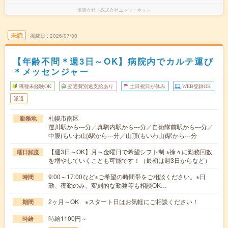
派遣会社
株式会社ニッソーネット
未読
掲載日
2026/07/30
【年齢不問＊週3日～OK】病院内でカルテ運び
＊メッセンジャー
職種未経験OK
交通費別途支給あり
土日祝日が休み
WEB登録OK
派遣
札幌市南区
勤務地
澄川駅から---分／真駒内駅から---分／自衛隊前駅から---分／
中腹(もいわ山)駅から---分／山頂(もいわ山)駅から---分
【週3日～OK】月～金曜日で希望シフト制 ※徐々に勤務回数
曜日頻度
を増やしていくことも可能です！（最初は週3日からなど）
9:00～17:00など※ご希望の時間帯をご相談ください。※日
時間
勤、夜勤のみ、変則的な勤務等も相談OK…
2ヶ月～OK ※スタート日はお気軽にご相談ください！
期間
時給1100円～
時給