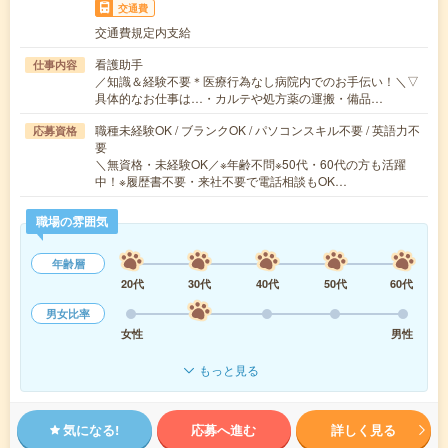
交通費
交通費規定内支給
看護助手
仕事内容
／知識＆経験不要＊医療行為なし病院内でのお手伝い！＼▽
具体的なお仕事は…・カルテや処方薬の運搬・備品…
職種未経験OK / ブランクOK / パソコンスキル不要 / 英語力不
応募資格
要
＼無資格・未経験OK／※年齢不問※50代・60代の方も活躍
中！※履歴書不要・来社不要で電話相談もOK…
職場の雰囲気
年齢層
20代
30代
40代
50代
60代
男女比率
女性
男性
もっと見る
気になる!
応募へ進む
詳しく見る