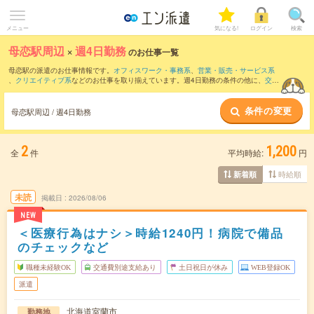
メニュー
気になる!
ログイン
検索
母恋駅周辺
×
週4日勤務
のお仕事一覧
母恋駅の派遣のお仕事情報です。
オフィスワーク・事務系
、
営業・販売・サービス系
、
クリエイティブ系
などのお仕事を取り揃えています。週4日勤務の条件の他に、
交通
費別途支給あり
、
職種未経験OK
、
友だちと一緒の応募OK
などのこだわり条件も取り
揃えています。
条件の変更
母恋駅周辺 / 週4日勤務
2
1,200
全
件
平均時給:
円
時給順
新着順
未読
掲載日
2026/08/06
NEW
＜医療行為はナシ＞時給1240円！病院で備品
のチェックなど
職種未経験OK
交通費別途支給あり
土日祝日が休み
WEB登録OK
派遣
北海道室蘭市
勤務地