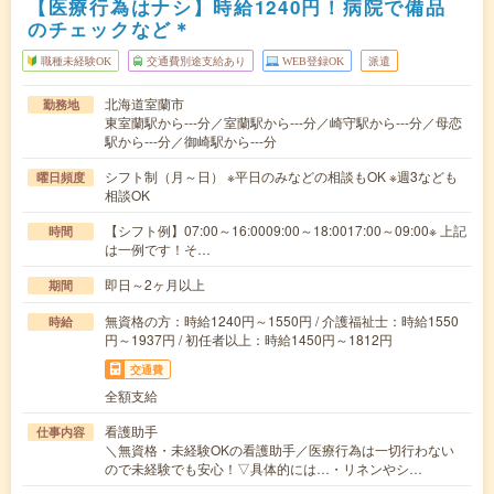
【医療行為はナシ】時給1240円！病院で備品
のチェックなど＊
職種未経験OK
交通費別途支給あり
WEB登録OK
派遣
北海道室蘭市
勤務地
東室蘭駅から---分／室蘭駅から---分／崎守駅から---分／母恋
駅から---分／御崎駅から---分
シフト制（月～日） ※平日のみなどの相談もOK ※週3なども
曜日頻度
相談OK
【シフト例】07:00～16:0009:00～18:0017:00～09:00※ 上記
時間
は一例です！そ…
即日～2ヶ月以上
期間
無資格の方：時給1240円～1550円 / 介護福祉士：時給1550
時給
円～1937円 / 初任者以上：時給1450円～1812円
交通費
全額支給
看護助手
仕事内容
＼無資格・未経験OKの看護助手／医療行為は一切行わない
ので未経験でも安心！▽具体的には…・リネンやシ…