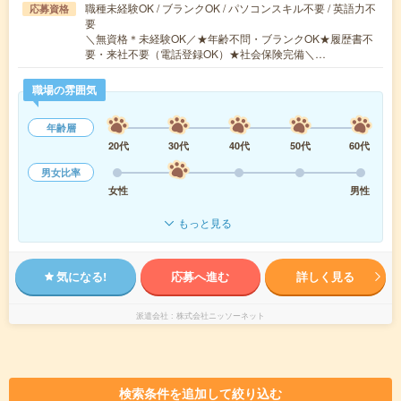
職種未経験OK / ブランクOK / パソコンスキル不要 / 英語力不
応募資格
要
＼無資格＊未経験OK／★年齢不問・ブランクOK★履歴書不
要・来社不要（電話登録OK）★社会保険完備＼…
職場の雰囲気
年齢層
20代
30代
40代
50代
60代
男女比率
女性
男性
もっと見る
気になる!
応募へ進む
詳しく見る
派遣会社
株式会社ニッソーネット
検索条件を追加して絞り込む