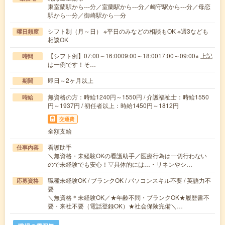
東室蘭駅から---分／室蘭駅から---分／崎守駅から---分／母恋
駅から---分／御崎駅から---分
シフト制（月～日） ※平日のみなどの相談もOK ※週3なども
曜日頻度
相談OK
【シフト例】07:00～16:0009:00～18:0017:00～09:00※ 上記
時間
は一例です！そ…
即日～2ヶ月以上
期間
無資格の方：時給1240円～1550円 / 介護福祉士：時給1550
時給
円～1937円 / 初任者以上：時給1450円～1812円
交通費
全額支給
看護助手
仕事内容
＼無資格・未経験OKの看護助手／医療行為は一切行わない
ので未経験でも安心！▽具体的には…・リネンやシ…
職種未経験OK / ブランクOK / パソコンスキル不要 / 英語力不
応募資格
要
＼無資格＊未経験OK／★年齢不問・ブランクOK★履歴書不
要・来社不要（電話登録OK）★社会保険完備＼…