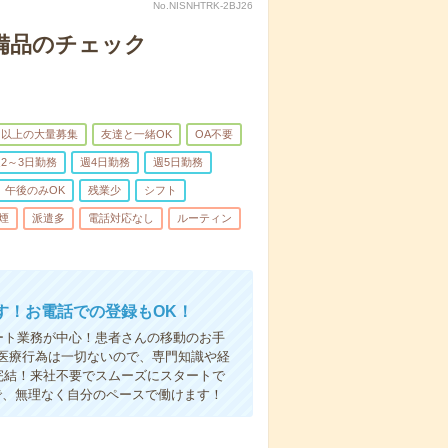
No.NISNHTRK-2BJ26
で備品のチェック
名以上の大量募集
友達と一緒OK
OA不要
2～3日勤務
週4日勤務
週5日勤務
午後のみOK
残業少
シフト
煙
派遣多
電話対応なし
ルーティン
す！お電話での登録もOK！
ート業務が中心！患者さんの移動のお手
医療行為は一切ないので、専門知識や経
完結！来社不要でスムーズにスタートで
で、無理なく自分のペースで働けます！