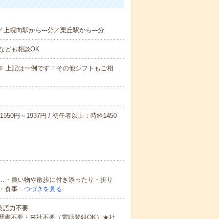
／上幌向駅から---分／栗丘駅から---分
なども相談OK
～09:00※ 上記は一例です！その他シフトもご相
550円～1937円 / 初任者以上：時給1450
…・買い物や散歩に付き添ったり・折り
・食事…
つづきを見る
 英語力不要
歴書不要・来社不要（電話登録OK）★社