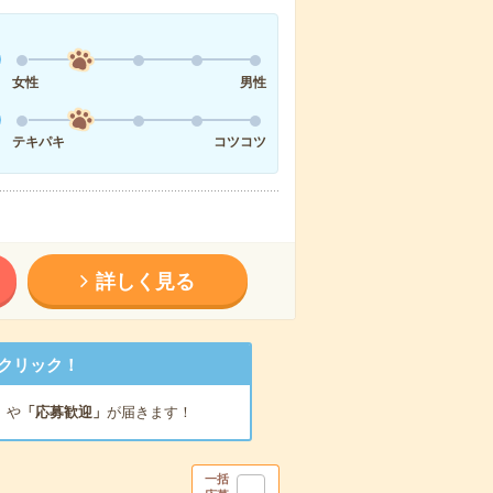
女性
男性
テキパキ
コツコツ
詳しく見る
クリック！
」
や
「応募歓迎」
が届きます！
一括