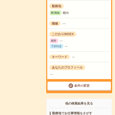
勤務地
幌向
駅/路線
職種
---
こだわりINDEX
---
絶対
---
できれば
キーワード
---
あなたのプロフィール
---
条件の変更
他の検索結果を見る
勤務地でお仕事情報をさがす