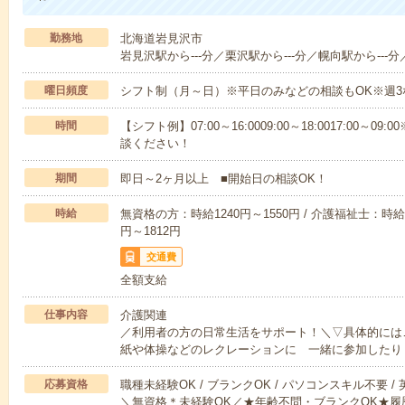
勤務地
北海道岩見沢市
岩見沢駅から---分／栗沢駅から---分／幌向駅から---分
曜日頻度
シフト制（月～日）※平日のみなどの相談もOK※週3
時間
【シフト例】07:00～16:0009:00～18:0017:00
談ください！
期間
即日～2ヶ月以上 ■開始日の相談OK！
時給
無資格の方：時給1240円～1550円 / 介護福祉士：時給1
円～1812円
交通費
全額支給
仕事内容
介護関連
／利用者の方の日常生活をサポート！＼▽具体的には
紙や体操などのレクレーションに 一緒に参加したり
応募資格
職種未経験OK / ブランクOK / パソコンスキル不要 /
＼無資格＊未経験OK／★年齢不問・ブランクOK★履