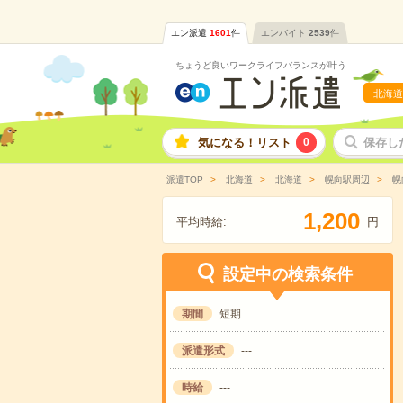
エン派遣
1601
件
エンバイト
2539
件
ちょうど良いワークライフバランスが叶う
北海道
気になる！リスト
0
保存し
派遣TOP
北海道
北海道
幌向駅周辺
幌
,
1
2
0
0
平均時給:
円
設定中の検索条件
期間
短期
派遣形式
---
時給
---