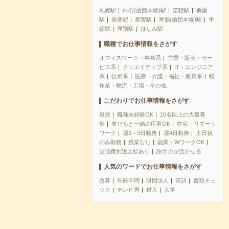
札幌駅
白石(函館本線)駅
苗穂駅
桑園
駅
発寒駅
星置駅
琴似(函館本線)駅
手
稲駅
厚別駅
ほしみ駅
職種でお仕事情報をさがす
オフィスワーク・事務系
営業・販売・サー
ビス系
クリエイティブ系
IT・エンジニア
系
技術系
医療・介護・福祉・教育系
軽
作業・物流・工場・その他
こだわりでお仕事情報をさがす
単発
職種未経験OK
10名以上の大量募
集
友だちと一緒の応募OK
在宅・リモート
ワーク
週2～3日勤務
週4日勤務
土日祝
のみ勤務
残業なし
副業・WワークOK
交通費別途支給あり
語学力が活かせる
人気のワードでお仕事情報をさがす
急募
年齢不問
財団法人
英語
書類チェ
ック
テレビ局
封入
大学