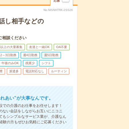
応募
No.NISNHTRK-2SS26
話し相手などの
ご相談ください
名以上の大量募集
友達と一緒OK
OA不要
2～3日勤務
週4日勤務
週5日勤務
午後のみOK
残業少
シフト
煙
派遣多
電話対応なし
ルーティン
ふれあい”が大事なんです。
設での介護のお仕事をお任せします！
のない会話をしながらお互いにニコニ
てもシンプルなサービス業が、介護なん
未経験の方もぜひお気軽にご応募ください