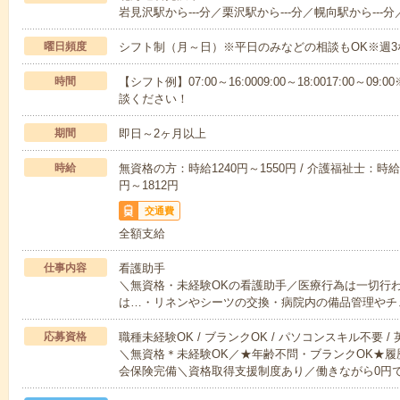
岩見沢駅から---分／栗沢駅から---分／幌向駅から---分
曜日頻度
シフト制（月～日）※平日のみなどの相談もOK※週3
時間
【シフト例】07:00～16:0009:00～18:0017:00
談ください！
期間
即日～2ヶ月以上
時給
無資格の方：時給1240円～1550円 / 介護福祉士：時給1
円～1812円
交通費
全額支給
仕事内容
看護助手
＼無資格・未経験OKの看護助手／医療行為は一切行
は…・リネンやシーツの交換・病院内の備品管理やチ
応募資格
職種未経験OK / ブランクOK / パソコンスキル不要 /
＼無資格＊未経験OK／★年齢不問・ブランクOK★履
会保険完備＼資格取得支援制度あり／働きながら0円