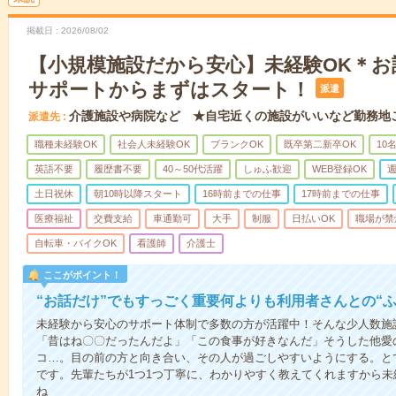
掲載日
2026/08/02
【小規模施設だから安心】未経験OK＊お
サポートからまずはスタート！
派遣
介護施設や病院など ★自宅近くの施設がいいなど勤務地
派遣先
職種未経験OK
社会人未経験OK
ブランクOK
既卒第二新卒OK
10
英語不要
履歴書不要
40～50代活躍
しゅふ歓迎
WEB登録OK
週
土日祝休
朝10時以降スタート
16時前までの仕事
17時前までの仕事
医療福祉
交費支給
車通勤可
大手
制服
日払いOK
職場が禁
自転車・バイクOK
看護師
介護士
ここがポイント！
“お話だけ”でもすっごく重要何よりも利用者さんとの“
未経験から安心のサポート体制で多数の方が活躍中！そんな少人数施
「昔はね〇〇だったんだよ」「この食事が好きなんだ」そうした他愛
コ…。目の前の方と向き合い、その人が過ごしやすいようにする。と
です。先輩たちが1つ1つ丁寧に、わかりやすく教えてくれますから
ね