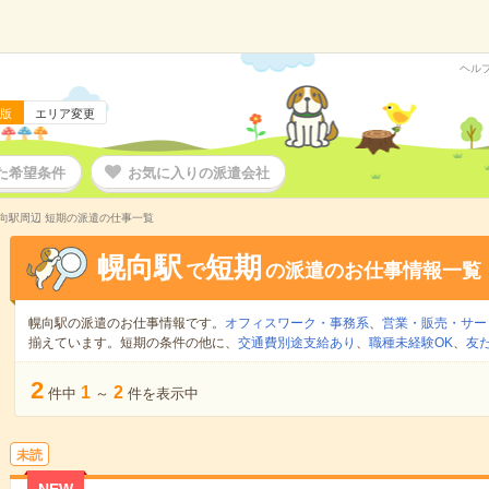
ヘル
版
エリア変更
た希望条件
お気に入りの派遣会社
向駅周辺 短期の派遣の仕事一覧
幌向駅
短期
で
の派遣のお仕事情報一覧
幌向駅の派遣のお仕事情報です。
オフィスワーク・事務系
、
営業・販売・サー
揃えています。短期の条件の他に、
交通費別途支給あり
、
職種未経験OK
、
友
2
1
2
件中
～
件を表示中
未読