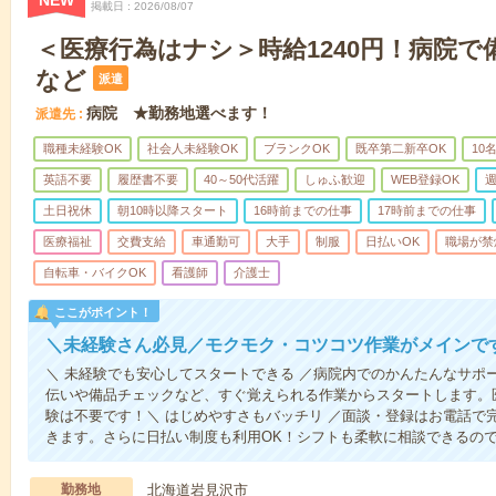
NEW
掲載日
2026/08/07
＜医療行為はナシ＞時給1240円！病院
など
派遣
病院 ★勤務地選べます！
派遣先
職種未経験OK
社会人未経験OK
ブランクOK
既卒第二新卒OK
10
英語不要
履歴書不要
40～50代活躍
しゅふ歓迎
WEB登録OK
週
土日祝休
朝10時以降スタート
16時前までの仕事
17時前までの仕事
医療福祉
交費支給
車通勤可
大手
制服
日払いOK
職場が禁
自転車・バイクOK
看護師
介護士
ここがポイント！
＼未経験さん必見／モクモク・コツコツ作業がメインで
＼ 未経験でも安心してスタートできる ／病院内でのかんたんなサポ
伝いや備品チェックなど、すぐ覚えられる作業からスタートします。
験は不要です！＼ はじめやすさもバッチリ ／面談・登録はお電話で
きます。さらに日払い制度も利用OK！シフトも柔軟に相談できるの
勤務地
北海道岩見沢市