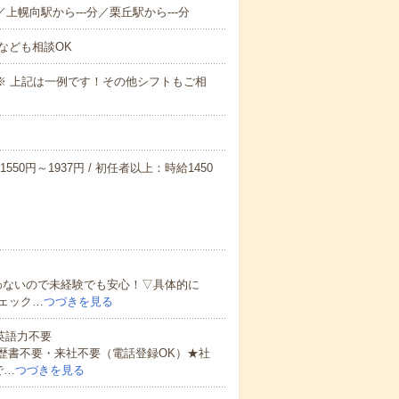
／上幌向駅から---分／栗丘駅から---分
なども相談OK
～09:00※ 上記は一例です！その他シフトもご相
550円～1937円 / 初任者以上：時給1450
わないので未経験でも安心！▽具体的に
ェック…
つづきを見る
 英語力不要
歴書不要・来社不要（電話登録OK）★社
で…
つづきを見る