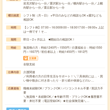
岩見沢駅から---分／栗沢駅から---分／幌向駅から---分／上幌
向駅から---分／栗丘駅から---分
シフト制（月～日） ※平日のみなどの相談もOK ※週3なども
曜日頻度
相談OK
【シフト例】07:00～16:0009:00～18:0017:00～09:00※ 上記
時間
は一例です！そ…
即日～2ヶ月以上 ■開始日の相談OK！
期間
無資格の方：時給1240円～1550円 / 介護福祉士：時給1550
時給
円～1937円 / 初任者以上：時給1450円～1812円
交通費
全額支給
介護関連
仕事内容
／利用者の方の日常生活をサポート！＼▽具体的には…・買
い物や散歩に付き添ったり・折り紙や体操などのレ…
職種未経験OK / ブランクOK / パソコンスキル不要 / 英語力不
応募資格
要
＼無資格＊未経験OK／★年齢不問・ブランクOK★履歴書不
要・来社不要（電話登録OK）★社会保険完備＼…