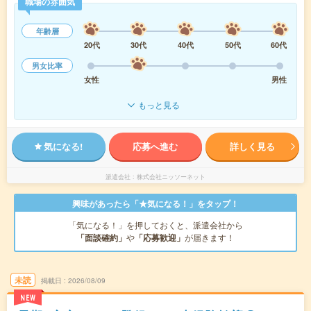
職場の雰囲気
年齢層
20代
30代
40代
50代
60代
男女比率
女性
男性
もっと見る
気になる!
応募へ進む
詳しく見る
派遣会社
株式会社ニッソーネット
興味があったら「★気になる！」をタップ！
「気になる！」を押しておくと、派遣会社から
「面談確約」
や
「応募歓迎」
が届きます！
未読
掲載日
2026/08/09
NEW