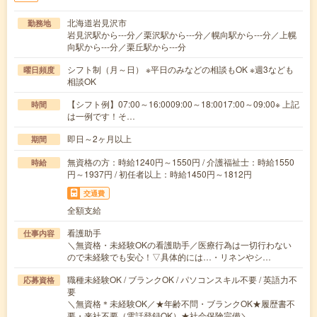
北海道岩見沢市
勤務地
岩見沢駅から---分／栗沢駅から---分／幌向駅から---分／上幌
向駅から---分／栗丘駅から---分
シフト制（月～日） ※平日のみなどの相談もOK ※週3なども
曜日頻度
相談OK
【シフト例】07:00～16:0009:00～18:0017:00～09:00※ 上記
時間
は一例です！そ…
即日～2ヶ月以上
期間
無資格の方：時給1240円～1550円 / 介護福祉士：時給1550
時給
円～1937円 / 初任者以上：時給1450円～1812円
交通費
全額支給
看護助手
仕事内容
＼無資格・未経験OKの看護助手／医療行為は一切行わない
ので未経験でも安心！▽具体的には…・リネンやシ…
職種未経験OK / ブランクOK / パソコンスキル不要 / 英語力不
応募資格
要
＼無資格＊未経験OK／★年齢不問・ブランクOK★履歴書不
要・来社不要（電話登録OK）★社会保険完備＼…