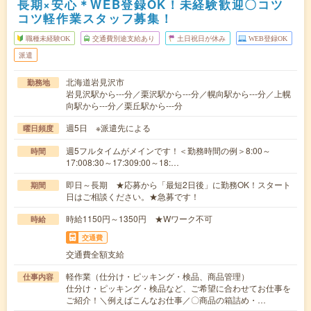
長期×安心＊WEB登録OK！未経験歓迎〇コツ
コツ軽作業スタッフ募集！
職種未経験OK
交通費別途支給あり
土日祝日が休み
WEB登録OK
派遣
北海道岩見沢市
勤務地
岩見沢駅から---分／栗沢駅から---分／幌向駅から---分／上幌
向駅から---分／栗丘駅から---分
週5日 ※派遣先による
曜日頻度
週5フルタイムがメインです！＜勤務時間の例＞8:00～
時間
17:008:30～17:309:00～18:…
即日～長期 ★応募から「最短2日後」に勤務OK！スタート
期間
日はご相談ください。★急募です！
時給1150円～1350円 ★Wワーク不可
時給
交通費
交通費全額支給
軽作業（仕分け・ピッキング・検品、商品管理）
仕事内容
仕分け・ピッキング・検品など、ご希望に合わせてお仕事を
ご紹介！＼例えばこんなお仕事／〇商品の箱詰め・…