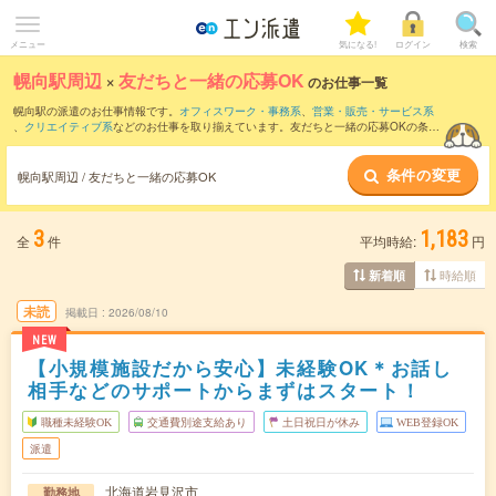
メニュー
気になる!
ログイン
検索
幌向駅周辺
×
友だちと一緒の応募OK
のお仕事一覧
幌向駅の派遣のお仕事情報です。
オフィスワーク・事務系
、
営業・販売・サービス系
、
クリエイティブ系
などのお仕事を取り揃えています。友だちと一緒の応募OKの条件
の他に、
交通費別途支給あり
、
職種未経験OK
、
週4日勤務
などのこだわり条件も取り
揃えています。
条件の変更
幌向駅周辺 / 友だちと一緒の応募OK
3
1,183
全
件
平均時給:
円
時給順
新着順
未読
掲載日
2026/08/10
NEW
【小規模施設だから安心】未経験OK＊お話し
相手などのサポートからまずはスタート！
職種未経験OK
交通費別途支給あり
土日祝日が休み
WEB登録OK
派遣
北海道岩見沢市
勤務地