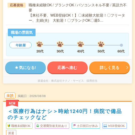
職種未経験OK / ブランクOK / パソコンスキル不要 / 英語力不
応募資格
要
【来社不要、WEB登録OK！】〇未経験大歓迎！〇フリータ
ー、主婦(夫) 大歓迎！〇ブランクOK〇週5…
職場の雰囲気
年齢層
20代
30代
40代
50代
60代
気になる!
応募へ進む
詳しく見る
派遣会社
株式会社テクノ・サービス 採用担当
未読
掲載日
2026/08/08
NEW
＜医療行為はナシ＞時給1240円！病院で備品
のチェックなど
職種未経験OK
交通費別途支給あり
土日祝日が休み
WEB登録OK
派遣