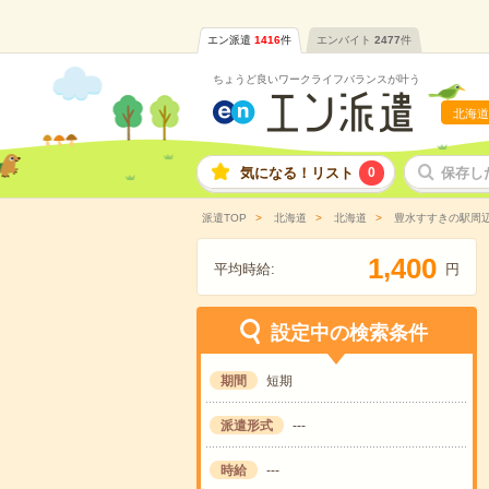
エン派遣
1416
件
エンバイト
2477
件
ちょうど良いワークライフバランスが叶う
北海道
気になる！リスト
0
保存し
派遣TOP
北海道
北海道
豊水すすきの駅周
,
1
4
0
0
平均時給:
円
設定中の検索条件
期間
短期
派遣形式
---
時給
---