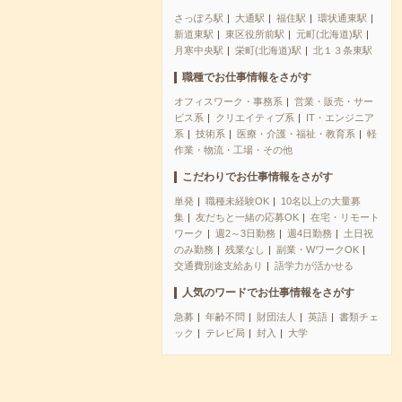
さっぽろ駅
大通駅
福住駅
環状通東駅
新道東駅
東区役所前駅
元町(北海道)駅
月寒中央駅
栄町(北海道)駅
北１３条東駅
職種でお仕事情報をさがす
オフィスワーク・事務系
営業・販売・サー
ビス系
クリエイティブ系
IT・エンジニア
系
技術系
医療・介護・福祉・教育系
軽
作業・物流・工場・その他
こだわりでお仕事情報をさがす
単発
職種未経験OK
10名以上の大量募
集
友だちと一緒の応募OK
在宅・リモート
ワーク
週2～3日勤務
週4日勤務
土日祝
のみ勤務
残業なし
副業・WワークOK
交通費別途支給あり
語学力が活かせる
人気のワードでお仕事情報をさがす
急募
年齢不問
財団法人
英語
書類チェ
ック
テレビ局
封入
大学