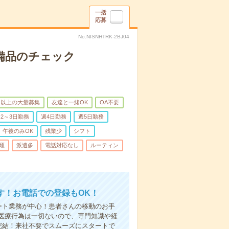
一括
応募
No.NISNHTRK-2BJ04
で備品のチェック
名以上の大量募集
友達と一緒OK
OA不要
2～3日勤務
週4日勤務
週5日勤務
午後のみOK
残業少
シフト
煙
派遣多
電話対応なし
ルーティン
す！お電話での登録もOK！
ート業務が中心！患者さんの移動のお手
医療行為は一切ないので、専門知識や経
完結！来社不要でスムーズにスタートで