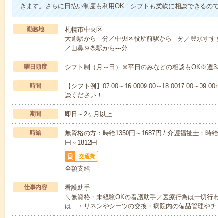
きます。さらに日払い制度も利用OK！シフトも柔軟に相談できるの
勤務地
札幌市中央区
大通駅から---分／中央区役所前駅から---分／豊水すす
／山鼻９条駅から---分
曜日頻度
シフト制（月～日）※平日のみなどの相談もOK※週3
時間
【シフト例】07:00～16:0009:00～18:0017:00
談ください！
期間
即日～2ヶ月以上
時給
無資格の方：時給1350円～1687円 / 介護福祉士：時給1
円～1812円
交通費
全額支給
仕事内容
看護助手
＼無資格・未経験OKの看護助手／医療行為は一切行
は…・リネンやシーツの交換・病院内の備品管理やチ