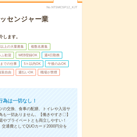
No.NTSMCSP12_KJT
メッセンジャー業
介します。
名以上の大量募集
複数名募集
ゅふ歓迎
WEB登録OK
週4日勤務
前までの仕事
5ｈ以内OK
午後のみOK
服装自由
週払いOK
職場が禁煙
行為は一切なし！
ツの交換、食事の配膳、トイレや入浴サ
為も一切ありません。【働きやすさ〇】
家庭やプライベートとも両立しやすい！
交通費としてQUOカード2000円分を