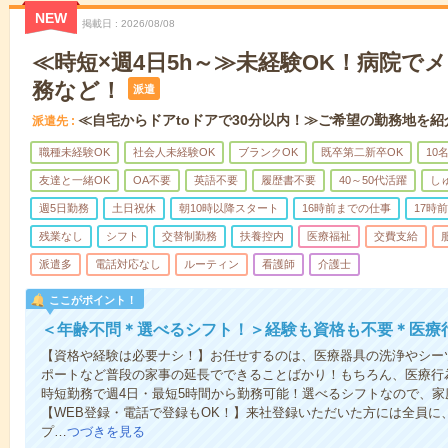
NEW
掲載日
2026/08/08
≪時短×週4日5h～≫未経験OK！病院で
務など！
派遣
≪自宅からドアtoドアで30分以内！≫ご希望の勤務地を紹
派遣先
職種未経験OK
社会人未経験OK
ブランクOK
既卒第二新卒OK
10
友達と一緒OK
OA不要
英語不要
履歴書不要
40～50代活躍
し
週5日勤務
土日祝休
朝10時以降スタート
16時前までの仕事
17時
残業なし
シフト
交替制勤務
扶養控内
医療福祉
交費支給
派遣多
電話対応なし
ルーティン
看護師
介護士
ここがポイント！
＜年齢不問＊選べるシフト！＞経験も資格も不要＊医療
【資格や経験は必要ナシ！】お任せするのは、医療器具の洗浄やシー
ポートなど普段の家事の延長でできることばかり！もちろん、医療行
時短勤務で週4日・最短5時間から勤務可能！選べるシフトなので、
【WEB登録・電話で登録もOK！】来社登録いただいた方には全員に、
プ…
つづきを見る