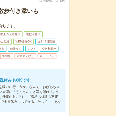
No.NTSMCSP12_OP9
散歩付き添いも
介します。
名以上の大量募集
複数名募集
ゅふ歓迎
WEB登録OK
週2～3日勤務
仕事
残業なし
シフト
交替制勤務
派遣多
電話対応なし
ルーティン
日祝休みもOKです。
を吸いに行こうか」なんて、おばあちゃ
い会話に「うんうん」と耳を傾ける。中
な仕事の1つです。【資格も経験も不要】
めで土日休みにもできる。そして、「あな