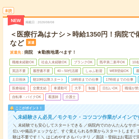
未読
NEW
掲載日
2026/08/08
＜医療行為はナシ＞時給1350円！病院
など
派遣
病院 ★勤務地選べます！
派遣先
職種未経験OK
社会人未経験OK
ブランクOK
既卒第二新卒OK
10
英語不要
履歴書不要
40～50代活躍
しゅふ歓迎
WEB登録OK
週
土日祝休
朝10時以降スタート
16時前までの仕事
17時前までの仕事
医療福祉
交費支給
車通勤可
大手
制服
日払いOK
職場が禁
自転車・バイクOK
看護師
介護士
ここがポイント！
＼未経験さん必見／モクモク・コツコツ作業がメインで
＼ 未経験でも安心してスタートできる ／病院内でのかんたんなサポ
伝いや備品チェックなど、すぐ覚えられる作業からスタートします。
験は不要です！＼ はじめやすさもバッチリ ／面談・登録はお電話で