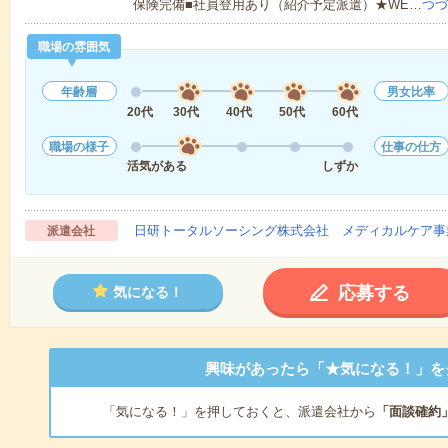
保険完備■社員登用あり（紹介予定派遣）★WE…
つづ
職場の雰囲気
年齢層
男女比率
20代
30代
40代
50代
60代
職場の様子
仕事の仕方
活気がある
しずか
日研トータルソーシング株式会社 メディカルケア事
派遣会社
応募する
気になる！
興味があったら「★気になる！」を
「気になる！」を押しておくと、派遣会社から
「面談確約