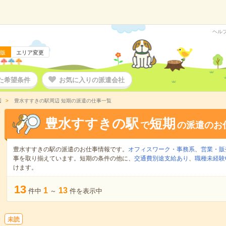
ヘル
版
エリア変更
た希望条件
お気に入りの派遣会社
辺
豊水すすきの駅周辺 短期の派遣の仕事一覧
豊水すすきの駅
短期
で
の派遣のお
豊水すすきの駅の派遣のお仕事情報です。
オフィスワーク・事務系
、
営業・販
事を取り揃えています。短期の条件の他に、
交通費別途支給あり
、
職種未経験
けます。
13
1
13
件中
～
件を表示中
未読