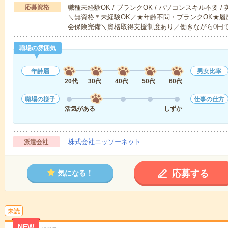
応募資格
職種未経験OK / ブランクOK / パソコンスキル不要 /
＼無資格＊未経験OK／★年齢不問・ブランクOK★履
会保険完備＼資格取得支援制度あり／働きながら0円
職場の雰囲気
年齢層
男女比率
20代
30代
40代
50代
60代
職場の様子
仕事の仕方
活気がある
しずか
株式会社ニッソーネット
派遣会社
応募する
気になる！
未読
NEW