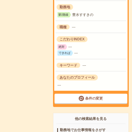
勤務地
豊水すすきの
駅/路線
職種
---
こだわりINDEX
---
絶対
---
できれば
キーワード
---
あなたのプロフィール
---
条件の変更
他の検索結果を見る
勤務地でお仕事情報をさがす