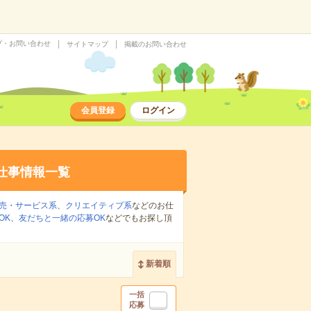
プ・お問い合わせ
サイトマップ
掲載のお問い合わせ
会員登録
ログイン
仕事情報一覧
売・サービス系
、
クリエイティブ系
などのお仕
OK
、
友だちと一緒の応募OK
などでもお探し頂
新着順
一括
応募