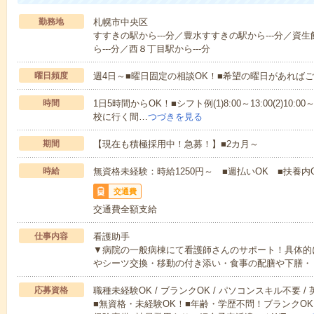
勤務地
札幌市中央区
すすきの駅から---分／豊水すすきの駅から---分／資
ら---分／西８丁目駅から---分
曜日頻度
週4日～■曜日固定の相談OK！■希望の曜日があれば
時間
1日5時間からOK！■シフト例(1)8:00～13:00(2)10:00～
校に行く間…
つづきを見る
期間
【現在も積極採用中！急募！】■2カ月～
時給
無資格未経験：時給1250円～ ■週払いOK ■扶養内
交通費
交通費全額支給
仕事内容
看護助手
▼病院の一般病棟にて看護師さんのサポート！具体的
やシーツ交換・移動の付き添い・食事の配膳や下膳・
応募資格
職種未経験OK / ブランクOK / パソコンスキル不要 /
■無資格・未経験OK！■年齢・学歴不問！ブランクOK