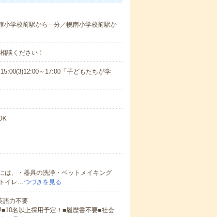
生館小学校前駅から---分／幌南小学校前駅か
ご相談ください！
15:00(3)12:00～17:00「子どもたちが学
OK
には、・器具の洗浄・ベットメイキング
トイレ…
つづきを見る
 英語力不要
!■10名以上採用予定！■履歴書不要■社会