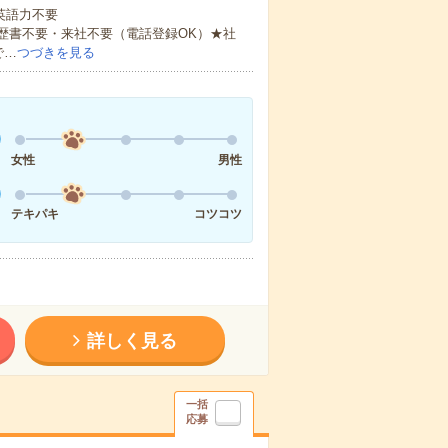
 英語力不要
歴書不要・来社不要（電話登録OK）★社
で…
つづきを見る
女性
男性
テキパキ
コツコツ
詳しく見る
一括
応募