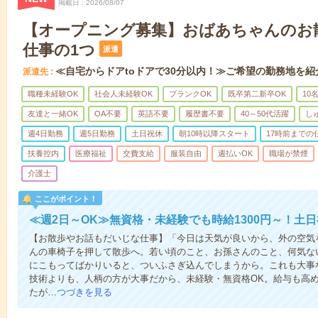
掲載日
2026/08/07
【オープニング募集】おばあちゃんのお
仕事の1つ
派遣
≪自宅からドアtoドアで30分以内！≫ご希望の勤務地を紹
派遣先
職種未経験OK
社会人未経験OK
ブランクOK
既卒第二新卒OK
10
友達と一緒OK
OA不要
英語不要
履歴書不要
40～50代活躍
し
週4日勤務
週5日勤務
土日祝休
朝10時以降スタート
17時前までの
扶養控内
医療福祉
交費支給
服装自由
週払いOK
職場が禁煙
介護士
ここがポイント！
≪週2日～OK≫無資格・未経験でも時給1300円～！土
【お散歩やお話もだいじな仕事】「今日は天気が良いから、外の空気
んの車椅子を押して散歩へ。若い頃のこと、お孫さんのこと、何気な
にこもってばかりいると、ついふさぎ込んでしまうから。これも大事
技術よりも、人柄の方が大事だから、未経験・無資格OK。給与も高
たが…
つづきを見る