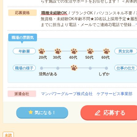
らす施設での生活サポートをお任せします！ ＜具体
応募資格
職種未経験OK
/ ブランクOK / パソコンスキル不要 /
無資格・未経験OK年齢不問★10名以上採用予定★履
までに担当より電話・メールでご連絡2)電話で登録…
職場の雰囲気
年齢層
男女比率
20代
30代
40代
50代
60代
職場の様子
仕事の仕方
活気がある
しずか
マンパワーグループ株式会社 ケアサービス事業部 
派遣会社
応募する
気になる！
未読