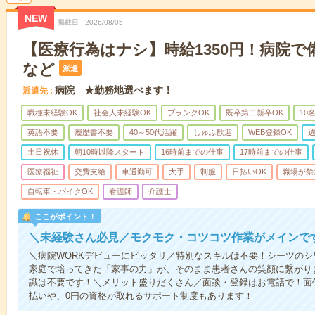
NEW
掲載日
2026/08/05
【医療行為はナシ】時給1350円！病院
など
派遣
病院 ★勤務地選べます！
派遣先
職種未経験OK
社会人未経験OK
ブランクOK
既卒第二新卒OK
10
英語不要
履歴書不要
40～50代活躍
しゅふ歓迎
WEB登録OK
週
土日祝休
朝10時以降スタート
16時前までの仕事
17時前までの仕事
医療福祉
交費支給
車通勤可
大手
制服
日払いOK
職場が禁
自転車・バイクOK
看護師
介護士
ここがポイント！
＼未経験さん必見／モクモク・コツコツ作業がメインで
＼病院WORKデビューにピッタリ／特別なスキルは不要！シーツの
家庭で培ってきた「家事の力」が、そのまま患者さんの笑顔に繋がり
識は不要です！＼メリット盛りだくさん／面談・登録はお電話で！面
払いや、0円の資格が取れるサポート制度もあります！