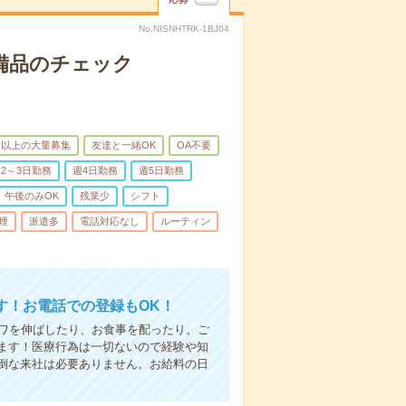
No.NISNHTRK-1BJ04
で備品のチェック
名以上の大量募集
友達と一緒OK
OA不要
2～3日勤務
週4日勤務
週5日勤務
午後のみOK
残業少
シフト
煙
派遣多
電話対応なし
ルーティン
す！お電話での登録もOK！
シワを伸ばしたり、お食事を配ったり。ご
ます！医療行為は一切ないので経験や知
倒な来社は必要ありません。お給料の日