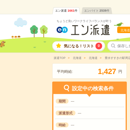
エン派遣
1661
件
エンバイト
2539
件
ちょうど良いワークライフバランスが叶う
北海道
気になる！リスト
0
保存し
派遣TOP
北海道
北海道
豊水すすきの駅周
,
1
4
2
7
平均時給:
円
設定中の検索条件
期間
---
派遣形式
---
時給
---