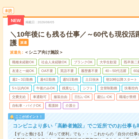
未読
NEW
掲載日
2026/08/05
＼10年後にも残る仕事／～60代も現役活
護
派遣
＜シニア向け施設＞
派遣先
職種未経験OK
社会人未経験OK
ブランクOK
大学生歓迎
既卒第二
友達と一緒OK
OA不要
英語不要
履歴書不要
40～50代活躍
6
週2～3日勤務
週4日勤務
週5日勤務
土日祝休
朝10時以降スタート
5ｈ以内OK
午後のみOK
残業なし
シフト
交替制勤務
扶養控内
交費支給
車通勤可
服装自由
日払いOK
週払いOK
職場が禁煙
自転車・バイクOK
看護師
介護士
ここがポイント！
コンビニより多い「高齢者施設」でご近所でのお仕事も
【ずっと働ける】「AIって便利」でも・・・これからの「自分の仕