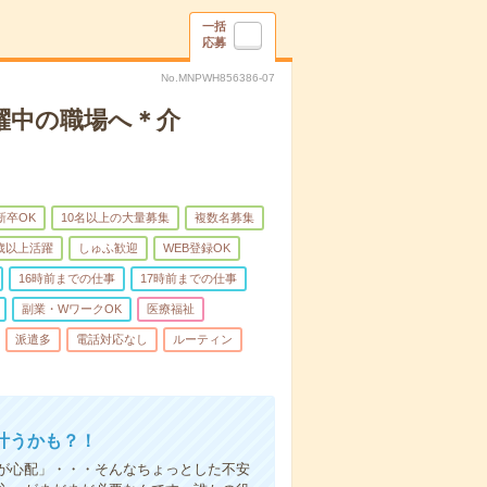
一括
応募
No.MNPWH856386-07
躍中の職場へ＊介
新卒OK
10名以上の大量募集
複数名募集
0歳以上活躍
しゅふ歓迎
WEB登録OK
16時前までの仕事
17時前までの仕事
副業・WワークOK
医療福祉
派遣多
電話対応なし
ルーティン
叶うかも？！
事が心配」・・・そんなちょっとした不安