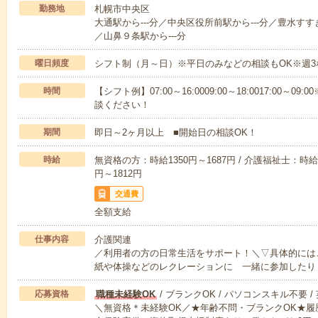
勤務地
札幌市中央区
大通駅から---分／中央区役所前駅から---分／豊水すす
／山鼻９条駅から---分
曜日頻度
シフト制（月～日）※平日のみなどの相談もOK※週3
時間
【シフト例】07:00～16:0009:00～18:0017:00
談ください！
期間
即日～2ヶ月以上 ■開始日の相談OK！
時給
無資格の方：時給1350円～1687円 / 介護福祉士：時給1
円～1812円
交通費
全額支給
仕事内容
介護関連
／利用者の方の日常生活をサポート！＼▽具体的には
紙や体操などのレクレーションに 一緒に参加したり
応募資格
職種未経験OK
/ ブランクOK / パソコンスキル不要 /
＼無資格＊未経験OK／★年齢不問・ブランクOK★履