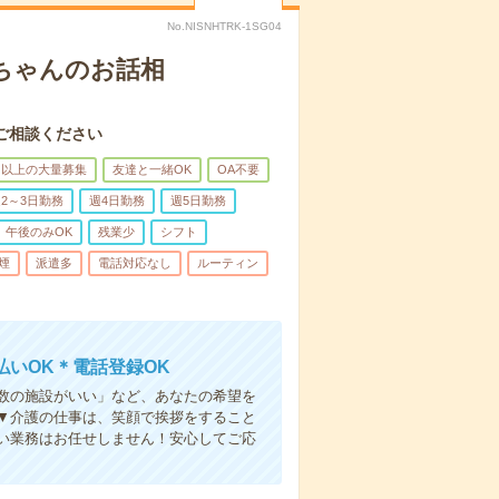
No.NISNHTRK-1SG04
あちゃんのお話相
ご相談ください
名以上の大量募集
友達と一緒OK
OA不要
2～3日勤務
週4日勤務
週5日勤務
午後のみOK
残業少
シフト
煙
派遣多
電話対応なし
ルーティン
いOK＊電話登録OK
人数の施設がいい」など、あなたの希望を
▼介護の仕事は、笑顔で挨拶をすること
い業務はお任せしません！安心してご応