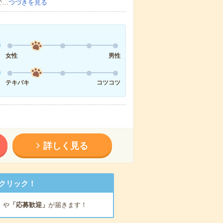
で…
つづきを見る
女性
男性
テキパキ
コツコツ
詳しく見る
クリック！
」
や
「応募歓迎」
が届きます！