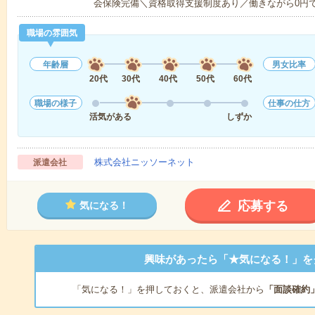
会保険完備＼資格取得支援制度あり／働きながら0円
職場の雰囲気
年齢層
男女比率
20代
30代
40代
50代
60代
職場の様子
仕事の仕方
活気がある
しずか
株式会社ニッソーネット
派遣会社
応募する
気になる！
興味があったら「★気になる！」を
「気になる！」を押しておくと、派遣会社から
「面談確約