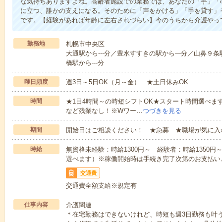
な気持ちありますよね。高齢者施設での業務では、あなたの「手」「
に立つ、誰かの支えになる。そのために「声をかける」「手を貸す」
です。【経験があれば年齢に左右されづらい】今のうちから介護やっ
勤務地
札幌市中央区
大通駅から---分／豊水すすきの駅から---分／山鼻９条
橋駅から---分
曜日頻度
週3日～5日OK（月～金） ★土日休みOK
時間
★1日4時間～の時短シフトOK★スタート時間選べます！7:00～1
など残業なし！※Wワー…
つづきを見る
期間
開始日はご相談ください！ ★急募 ★職場が気に入
時給
無資格未経験：時給1300円～ 経験者：時給1350
選べます）※稼働開始時は手続き完了次第のお支払い
交通費
交通費全額支給※規定有
仕事内容
介護関連
＊在宅勤務はできないけれど、時短も週3日勤務も叶