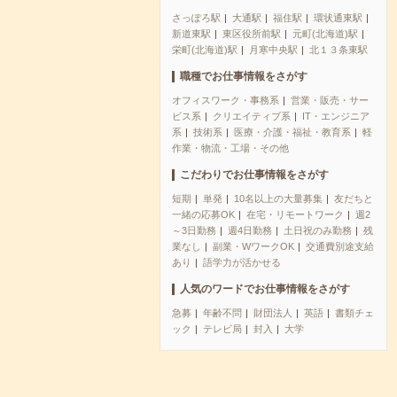
さっぽろ駅
大通駅
福住駅
環状通東駅
新道東駅
東区役所前駅
元町(北海道)駅
栄町(北海道)駅
月寒中央駅
北１３条東駅
職種でお仕事情報をさがす
オフィスワーク・事務系
営業・販売・サー
ビス系
クリエイティブ系
IT・エンジニア
系
技術系
医療・介護・福祉・教育系
軽
作業・物流・工場・その他
こだわりでお仕事情報をさがす
短期
単発
10名以上の大量募集
友だちと
一緒の応募OK
在宅・リモートワーク
週2
～3日勤務
週4日勤務
土日祝のみ勤務
残
業なし
副業・WワークOK
交通費別途支給
あり
語学力が活かせる
人気のワードでお仕事情報をさがす
急募
年齢不問
財団法人
英語
書類チェ
ック
テレビ局
封入
大学