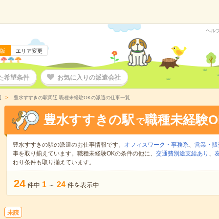
ヘル
版
エリア変更
た希望条件
お気に入りの派遣会社
辺
豊水すすきの駅周辺 職種未経験OKの派遣の仕事一覧
豊水すすきの駅
職種未経験O
で
豊水すすきの駅の派遣のお仕事情報です。
オフィスワーク・事務系
、
営業・販
事を取り揃えています。職種未経験OKの条件の他に、
交通費別途支給あり
、
わり条件も取り揃えています。
24
1
24
件中
～
件を表示中
未読