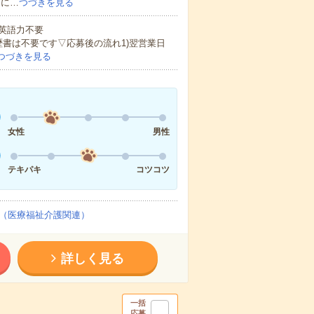
的に…
つづきを見る
 英語力不要
歴書は不要です▽応募後の流れ1)翌営業日
つづきを見る
女性
男性
テキパキ
コツコツ
（医療福祉介護関連）
詳しく見る
一括
応募