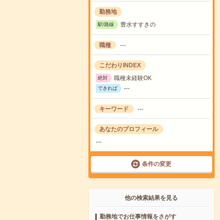
勤務地
豊水すすきの
駅/路線
職種
---
こだわりINDEX
職種未経験OK
絶対
---
できれば
キーワード
---
あなたのプロフィール
---
条件の変更
他の検索結果を見る
勤務地でお仕事情報をさがす