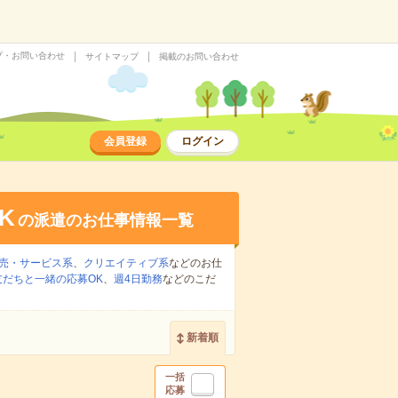
プ・お問い合わせ
サイトマップ
掲載のお問い合わせ
会員登録
ログイン
K
の派遣のお仕事情報一覧
売・サービス系
、
クリエイティブ系
などのお仕
友だちと一緒の応募OK
、
週4日勤務
などのこだ
新着順
一括
応募