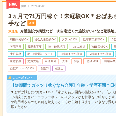
NEW
掲載日
2026/08/05
3ヵ月で71万円稼ぐ！未経験OK＊おば
手など
派遣
介護施設や病院など ★自宅近くの施設がいいなど勤務地
派遣先
職種未経験OK
社会人未経験OK
ブランクOK
既卒第二新卒OK
10
英語不要
履歴書不要
40～50代活躍
しゅふ歓迎
WEB登録OK
週
土日祝休
朝10時以降スタート
16時前までの仕事
17時前までの仕事
医療福祉
交費支給
車通勤可
大手
制服
日払いOK
職場が禁
自転車・バイクOK
看護師
介護士
ここがポイント！
【短期間でガッツリ稼ぐなら介護】年齢・学歴不問＊日払
▼まずは試しに2カ月～OK！「家から徒歩圏内の施設がいい」「少
ご相談ください！ニッソーネットのスタッフがお仕事をご紹介します
や利用者さんのお名前を覚えるところから始まります。いきなり難し
募ください。