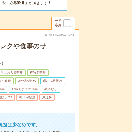
」
や
「応募歓迎」
が届きます！
一括
応募
No.NTSMCSP12_DRB
＊レクや食事のサ
い！
名以上の大量募集
複数名募集
ゅふ歓迎
WEB登録OK
週2～3日勤務
仕事
17時前までの仕事
残業なし
週払いOK
職場が禁煙
派遣多
負担は少なめです。