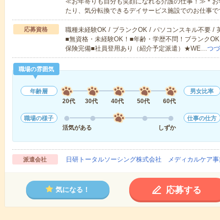
≪お年寄りも自分も笑顔になれる介護の仕事！≫＊お
たり、気分転換できるデイサービス施設でのお仕事で
応募資格
職種未経験OK / ブランクOK / パソコンスキル不要 /
■無資格・未経験OK！■年齢・学歴不問！ブランクOK
保険完備■社員登用あり（紹介予定派遣）★WE…
つづ
職場の雰囲気
年齢層
男女比率
20代
30代
40代
50代
60代
職場の様子
仕事の仕方
活気がある
しずか
日研トータルソーシング株式会社 メディカルケア事
派遣会社
応募する
気になる！