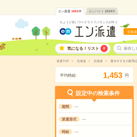
エン派遣
1601
件
エンバイト
2539
件
ちょうど良いワークライフバランスが叶う
北海道
気になる！リスト
0
保存し
派遣TOP
北海道
北海道
豊水すすきの駅周
,
1
4
5
3
平均時給:
円
設定中の検索条件
期間
---
派遣形式
---
時給
---