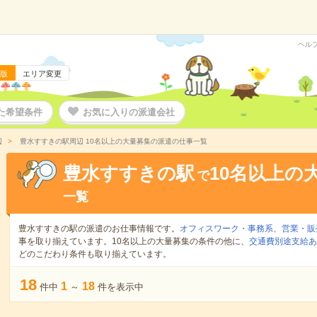
ヘル
版
エリア変更
た希望条件
お気に入りの派遣会社
辺
豊水すすきの駅周辺 10名以上の大量募集の派遣の仕事一覧
豊水すすきの駅
10名以上の
で
一覧
豊水すすきの駅の派遣のお仕事情報です。
オフィスワーク・事務系
、
営業・販
事を取り揃えています。10名以上の大量募集の条件の他に、
交通費別途支給あ
どのこだわり条件も取り揃えています。
18
1
18
件中
～
件を表示中