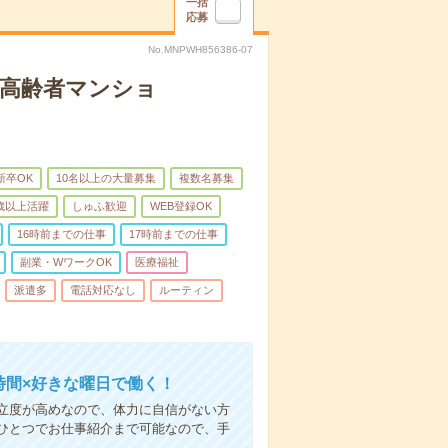
一括
応募
No.MNPWH856386-07
な高齢者マンショ
新卒OK
10名以上の大量募集
複数名募集
0歳以上活躍
しゅふ歓迎
WEB登録OK
16時前までの仕事
17時前までの仕事
副業・WワークOK
医療福祉
派遣多
電話対応なし
ルーティン
時間×好きな曜日で働く！
立度が高めなので、体力に自信がない方
ひとつでお仕事紹介まで可能なので、手