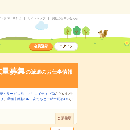
プ・お問い合わせ
サイトマップ
掲載のお問い合わせ
会員登録
ログイン
大量募集
の派遣のお仕事情報
売・サービス系
、
クリエイティブ系
などのお仕
り
、
職種未経験OK
、
友だちと一緒の応募OK
な
新着順