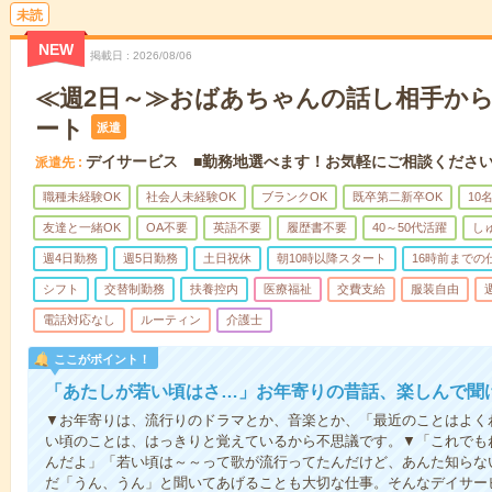
未読
NEW
掲載日
2026/08/06
≪週2日～≫おばあちゃんの話し相手か
ート
派遣
デイサービス ■勤務地選べます！お気軽にご相談くださ
派遣先
職種未経験OK
社会人未経験OK
ブランクOK
既卒第二新卒OK
10
友達と一緒OK
OA不要
英語不要
履歴書不要
40～50代活躍
し
週4日勤務
週5日勤務
土日祝休
朝10時以降スタート
16時前までの
シフト
交替制勤務
扶養控内
医療福祉
交費支給
服装自由
電話対応なし
ルーティン
介護士
ここがポイント！
「あたしが若い頃はさ…」お年寄りの昔話、楽しんで聞
▼お年寄りは、流行りのドラマとか、音楽とか、「最近のことはよく
い頃のことは、はっきりと覚えているから不思議です。▼「これでも
んだよ」「若い頃は～～って歌が流行ってたんだけど、あんた知らな
だ「うん、うん」と聞いてあげることも大切な仕事。そんなデイサー