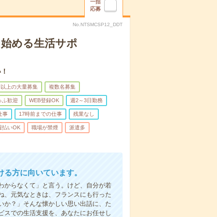
一括
応募
No.NTSMCSP12_DDT
ら始める生活サポ
い！
名以上の大量募集
複数名募集
ゅふ歓迎
WEB登録OK
週2～3日勤務
仕事
17時前までの仕事
残業なし
週払いOK
職場が禁煙
派遣多
ける方に向いています。
わからなくて」と言う。けど、自分が若
ね、元気なときは、フランスにも行った
いか？」そんな懐かしい思い出話に、た
ビスでの生活支援を、あなたにお任せし