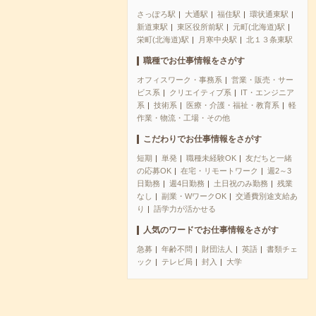
さっぽろ駅
大通駅
福住駅
環状通東駅
新道東駅
東区役所前駅
元町(北海道)駅
栄町(北海道)駅
月寒中央駅
北１３条東駅
職種でお仕事情報をさがす
オフィスワーク・事務系
営業・販売・サー
ビス系
クリエイティブ系
IT・エンジニア
系
技術系
医療・介護・福祉・教育系
軽
作業・物流・工場・その他
こだわりでお仕事情報をさがす
短期
単発
職種未経験OK
友だちと一緒
の応募OK
在宅・リモートワーク
週2～3
日勤務
週4日勤務
土日祝のみ勤務
残業
なし
副業・WワークOK
交通費別途支給あ
り
語学力が活かせる
人気のワードでお仕事情報をさがす
急募
年齢不問
財団法人
英語
書類チェ
ック
テレビ局
封入
大学