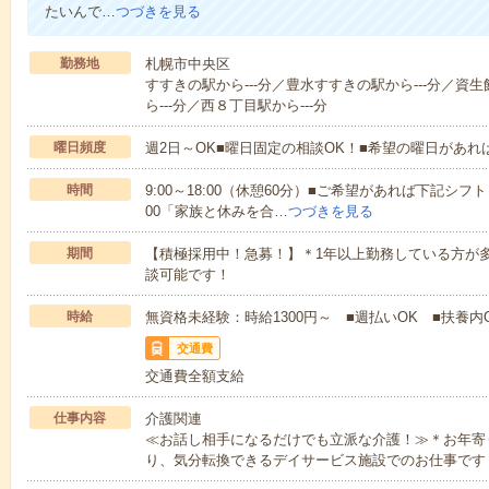
たいんで…
つづきを見る
勤務地
札幌市中央区
すすきの駅から---分／豊水すすきの駅から---分／資
ら---分／西８丁目駅から---分
曜日頻度
週2日～OK■曜日固定の相談OK！■希望の曜日があ
時間
9:00～18:00（休憩60分）■ご希望があれば下記シフトもOK
00「家族と休みを合…
つづきを見る
期間
【積極採用中！急募！】＊1年以上勤務している方が多
談可能です！
時給
無資格未経験：時給1300円～ ■週払いOK ■扶養内O
交通費
交通費全額支給
仕事内容
介護関連
≪お話し相手になるだけでも立派な介護！≫＊お年寄
り、気分転換できるデイサービス施設でのお仕事です