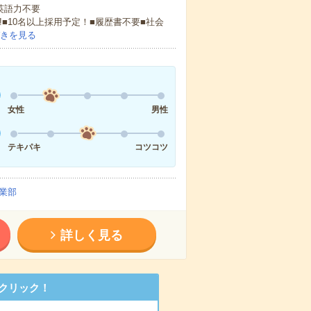
 英語力不要
!■10名以上採用予定！■履歴書不要■社会
きを見る
女性
男性
テキパキ
コツコツ
業部
詳しく見る
クリック！