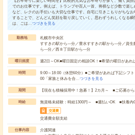
【お年寄りに楽しい時間を】比較的元気なお年寄りが多く、働く負担
でのお仕事です。例えば、トランプや百人一首、将棋など少数で楽し
など、レクのお手伝いも大切な仕事です。自宅に引きこもりがちなお
することで、どんどん笑顔を取り戻していく。思わずうれしくなる瞬
は、ごは…
つづきを見る
勤務地
札幌市中央区
すすきの駅から---分／豊水すすきの駅から---分／資
ら---分／西８丁目駅から---分
曜日頻度
週2日～OK■曜日固定の相談OK！■希望の曜日があ
時間
9:00～18:00（休憩60分）■ご希望があれば下記シフトもOK
00「家族と休みを合…
つづきを見る
期間
【現在も積極採用中！急募！】2カ月～ ■ご応募から
時給
無資格未経験：時給1300円～ ■週払いOK ■扶養内O
交通費
交通費全額支給
仕事内容
介護関連