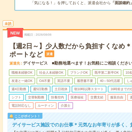
「気になる！」を押しておくと、派遣会社から
「面談確約
未読
NEW
掲載日
2026/08/06
【週2日～】少人数だから負担すくなめ
ポートなど
派遣
デイサービス ■勤務地選べます！お気軽にご相談くださ
派遣先
職種未経験OK
社会人未経験OK
ブランクOK
既卒第二新卒OK
10
友達と一緒OK
OA不要
英語不要
履歴書不要
40～50代活躍
し
週4日勤務
週5日勤務
土日祝休
朝10時以降スタート
16時前までの
シフト
交替制勤務
扶養控内
医療福祉
交費支給
服装自由
電話対応なし
ルーティン
介護士
ここがポイント！
デイサービス施設でのお仕事＊元気なお年寄りが多く、