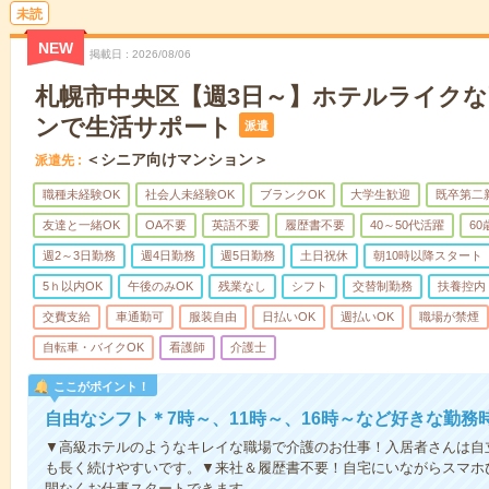
未読
NEW
掲載日
2026/08/06
札幌市中央区【週3日～】ホテルライク
ンで生活サポート
派遣
＜シニア向けマンション＞
派遣先
職種未経験OK
社会人未経験OK
ブランクOK
大学生歓迎
既卒第二
友達と一緒OK
OA不要
英語不要
履歴書不要
40～50代活躍
6
週2～3日勤務
週4日勤務
週5日勤務
土日祝休
朝10時以降スタート
5ｈ以内OK
午後のみOK
残業なし
シフト
交替制勤務
扶養控内
交費支給
車通勤可
服装自由
日払いOK
週払いOK
職場が禁煙
自転車・バイクOK
看護師
介護士
ここがポイント！
自由なシフト＊7時～、11時～、16時～など好きな勤務
▼高級ホテルのようなキレイな職場で介護のお仕事！入居者さんは自
も長く続けやすいです。▼来社＆履歴書不要！自宅にいながらスマホ
間なくお仕事スタートできます。