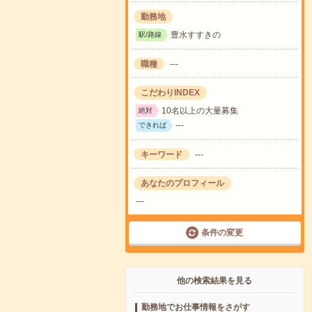
勤務地
豊水すすきの
駅/路線
職種
---
こだわりINDEX
10名以上の大量募集
絶対
---
できれば
キーワード
---
あなたのプロフィール
---
条件の変更
他の検索結果を見る
勤務地でお仕事情報をさがす