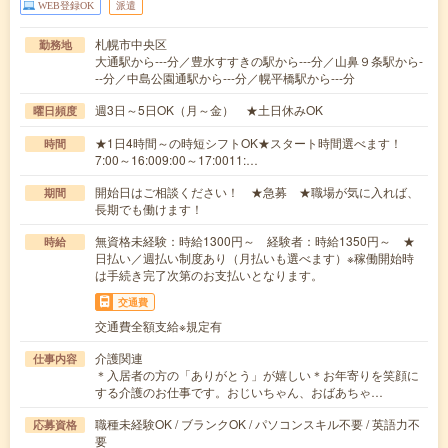
WEB登録OK
派遣
札幌市中央区
勤務地
大通駅から---分／豊水すすきの駅から---分／山鼻９条駅から-
--分／中島公園通駅から---分／幌平橋駅から---分
週3日～5日OK（月～金） ★土日休みOK
曜日頻度
★1日4時間～の時短シフトOK★スタート時間選べます！
時間
7:00～16:009:00～17:0011:…
開始日はご相談ください！ ★急募 ★職場が気に入れば、
期間
長期でも働けます！
無資格未経験：時給1300円～ 経験者：時給1350円～ ★
時給
日払い／週払い制度あり（月払いも選べます）※稼働開始時
は手続き完了次第のお支払いとなります。
交通費
交通費全額支給※規定有
介護関連
仕事内容
＊入居者の方の「ありがとう」が嬉しい＊お年寄りを笑顔に
する介護のお仕事です。おじいちゃん、おばあちゃ…
職種未経験OK / ブランクOK / パソコンスキル不要 / 英語力不
応募資格
要