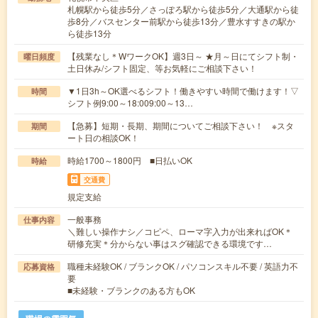
札幌駅から徒歩5分／さっぽろ駅から徒歩5分／大通駅から徒
歩8分／バスセンター前駅から徒歩13分／豊水すすきの駅か
ら徒歩13分
【残業なし＊WワークOK】週3日～ ★月～日にてシフト制・
曜日頻度
土日休み/シフト固定、等お気軽にご相談下さい！
▼1日3h～OK選べるシフト！働きやすい時間で働けます！▽
時間
シフト例9:00～18:009:00～13…
【急募】短期・長期、期間についてご相談下さい！ ※スタ
期間
ート日の相談OK！
時給1700～1800円 ■日払いOK
時給
交通費
規定支給
一般事務
仕事内容
＼難しい操作ナシ／コピペ、ローマ字入力が出来ればOK＊
研修充実＊分からない事はスグ確認できる環境です…
職種未経験OK / ブランクOK / パソコンスキル不要 / 英語力不
応募資格
要
■未経験・ブランクのある方もOK