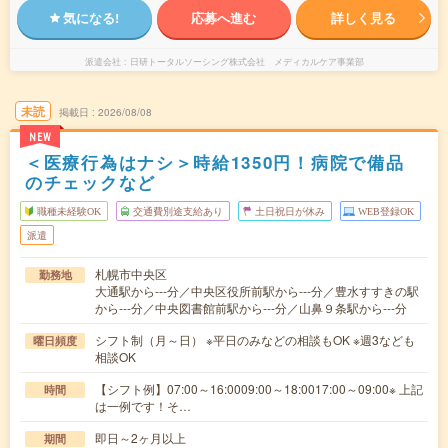
気になる!
応募へ進む
詳しく見る
派遣会社
日研トータルソーシング株式会社 メディカルケア事業部
未読
掲載日
2026/08/08
NEW
＜医療行為はナシ＞時給1350円！病院で備品
のチェックなど
職種未経験OK
交通費別途支給あり
土日祝日が休み
WEB登録OK
派遣
札幌市中央区
勤務地
大通駅から---分／中央区役所前駅から---分／豊水すすきの駅
から---分／中央図書館前駅から---分／山鼻９条駅から---分
シフト制（月～日） ※平日のみなどの相談もOK ※週3なども
曜日頻度
相談OK
【シフト例】07:00～16:0009:00～18:0017:00～09:00※ 上記
時間
は一例です！そ…
即日～2ヶ月以上
期間