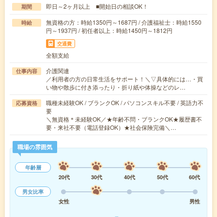
即日～2ヶ月以上 ■開始日の相談OK！
期間
無資格の方：時給1350円～1687円 / 介護福祉士：時給1550
時給
円～1937円 / 初任者以上：時給1450円～1812円
交通費
全額支給
介護関連
仕事内容
／利用者の方の日常生活をサポート！＼▽具体的には…・買
い物や散歩に付き添ったり・折り紙や体操などのレ…
職種未経験OK / ブランクOK / パソコンスキル不要 / 英語力不
応募資格
要
＼無資格＊未経験OK／★年齢不問・ブランクOK★履歴書不
要・来社不要（電話登録OK）★社会保険完備＼…
職場の雰囲気
年齢層
20代
30代
40代
50代
60代
男女比率
女性
男性