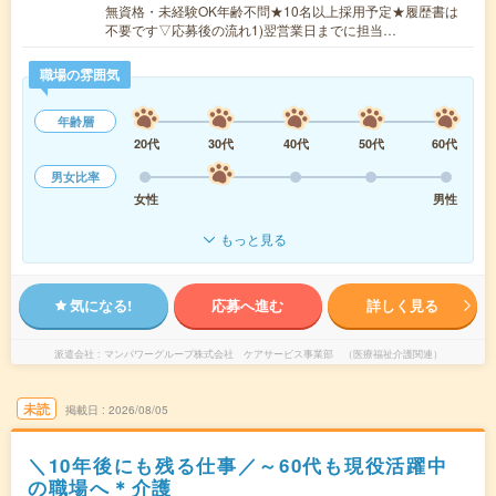
無資格・未経験OK年齢不問★10名以上採用予定★履歴書は
不要です▽応募後の流れ1)翌営業日までに担当…
職場の雰囲気
年齢層
20代
30代
40代
50代
60代
男女比率
女性
男性
もっと見る
気になる!
応募へ進む
詳しく見る
派遣会社
マンパワーグループ株式会社 ケアサービス事業部 （医療福祉介護関連）
未読
掲載日
2026/08/05
＼10年後にも残る仕事／～60代も現役活躍中
の職場へ＊介護