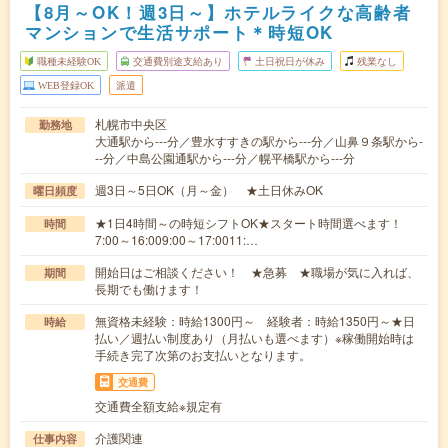
【8月～OK！週3日～】ホテルライクな高齢者
マンションで生活サポート＊時短OK
職種未経験OK
交通費別途支給あり
土日祝日が休み
残業なし
WEB登録OK
派遣
札幌市中央区
勤務地
大通駅から---分／豊水すすきの駅から---分／山鼻９条駅から-
--分／中島公園通駅から---分／幌平橋駅から---分
週3日～5日OK（月～金） ★土日休みOK
曜日頻度
★1日4時間～の時短シフトOK★スタート時間選べます！
時間
7:00～16:009:00～17:0011:…
開始日はご相談ください！ ★急募 ★職場が気に入れば、
期間
長期でも働けます！
無資格未経験：時給1300円～ 経験者：時給1350円～★日
時給
払い／週払い制度あり（月払いも選べます）※稼働開始時は
手続き完了次第のお支払いとなります。
交通費
交通費全額支給※規定有
介護関連
仕事内容