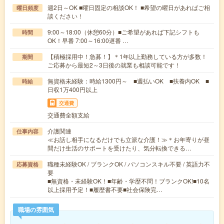
週2日～OK ■曜日固定の相談OK！ ■希望の曜日があればご相
曜日頻度
談ください！
9:00～18:00（休憩60分）■ご希望があれば下記シフトも
時間
OK！早番 7:00～16:00遅番 …
【積極採用中！急募！】＊1年以上勤務している方が多数！
期間
ご応募から最短2～3日後の就業も相談可能です！
無資格未経験：時給1300円～ ■週払いOK ■扶養内OK ■
時給
日収1万400円以上
交通費
交通費全額支給
介護関連
仕事内容
≪お話し相手になるだけでも立派な介護！≫＊お年寄りが昼
間だけ生活のサポートを受けたり、気分転換できる…
職種未経験OK / ブランクOK / パソコンスキル不要 / 英語力不
応募資格
要
■無資格・未経験OK！■年齢・学歴不問！ブランクOK!■10名
以上採用予定！■履歴書不要■社会保険完…
職場の雰囲気