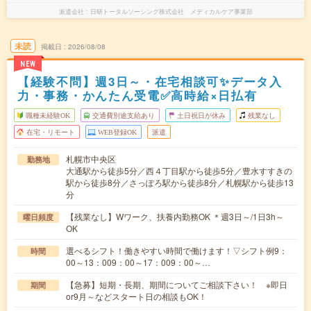
派遣会社
日研トータルソーシング株式会社 メディカルケア事業部
未読
掲載日
2026/08/08
NEW
【経験不問】週3日～・在宅相談可✨データ入
力・事務・かんたん受電✅高時給×日払有
職種未経験OK
交通費別途支給あり
土日祝日が休み
残業なし
在宅・リモート
WEB登録OK
派遣
札幌市中央区
勤務地
大通駅から徒歩5分／西４丁目駅から徒歩5分／豊水すすきの
駅から徒歩8分／さっぽろ駅から徒歩8分／札幌駅から徒歩13
分
【残業なし】Wワーク、扶養内勤務OK ＊週3日～/1日3h～
曜日頻度
OK
選べるシフト！働きやすい時間で働けます！▽シフト例9：
時間
00～13：009：00～17：009：00～…
【急募】短期・長期、期間についてご相談下さい！ ※即日
期間
or9月～などスタート日の相談もOK！