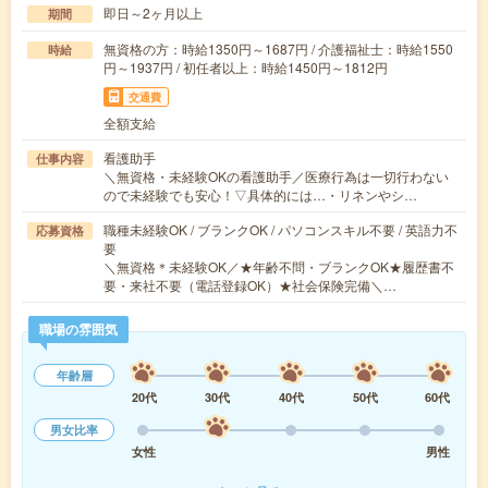
即日～2ヶ月以上
期間
無資格の方：時給1350円～1687円 / 介護福祉士：時給1550
時給
円～1937円 / 初任者以上：時給1450円～1812円
交通費
全額支給
看護助手
仕事内容
＼無資格・未経験OKの看護助手／医療行為は一切行わない
ので未経験でも安心！▽具体的には…・リネンやシ…
職種未経験OK / ブランクOK / パソコンスキル不要 / 英語力不
応募資格
要
＼無資格＊未経験OK／★年齢不問・ブランクOK★履歴書不
要・来社不要（電話登録OK）★社会保険完備＼…
職場の雰囲気
年齢層
20代
30代
40代
50代
60代
男女比率
女性
男性