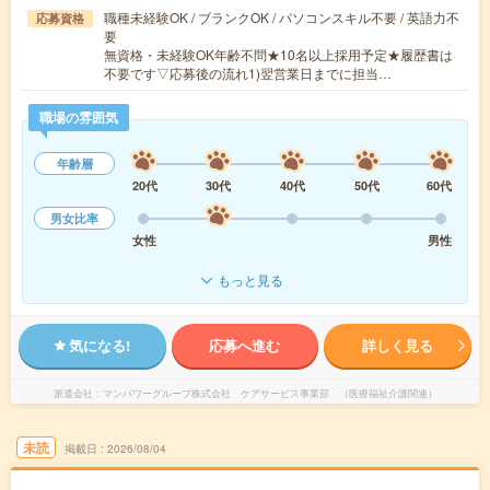
職種未経験OK / ブランクOK / パソコンスキル不要 / 英語力不
応募資格
要
無資格・未経験OK年齢不問★10名以上採用予定★履歴書は
不要です▽応募後の流れ1)翌営業日までに担当…
職場の雰囲気
年齢層
20代
30代
40代
50代
60代
男女比率
女性
男性
もっと見る
気になる!
応募へ進む
詳しく見る
派遣会社
マンパワーグループ株式会社 ケアサービス事業部 （医療福祉介護関連）
未読
掲載日
2026/08/04