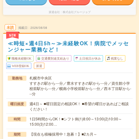
派遣会社
株式会社グルージョブ
未読
掲載日
2026/08/08
NEW
≪時短×週4日5h～≫未経験OK！病院でメッセ
ンジャー業務など！
職種未経験OK
交通費別途支給あり
土日祝日が休み
残業なし
WEB登録OK
派遣
札幌市中央区
勤務地
すすきの駅から---分／豊水すすきの駅から---分／資生館小学
校前駅から---分／幌南小学校前駅から---分／西８丁目駅から-
--分
週4日～ ■曜日固定の相談OK！ ■希望の曜日があればご相談
曜日頻度
ください！
1日5時間からOK！■シフト例(1)8:00～13:00(2)10:00～
時間
15:00(3)12:00…
【現在も積極採用中！急募！】■2カ月～
期間