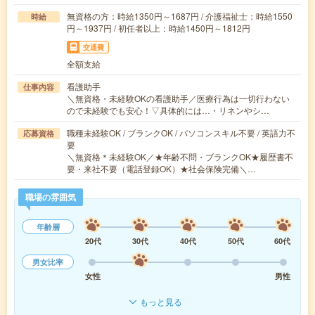
無資格の方：時給1350円～1687円 / 介護福祉士：時給1550
時給
円～1937円 / 初任者以上：時給1450円～1812円
交通費
全額支給
看護助手
仕事内容
＼無資格・未経験OKの看護助手／医療行為は一切行わない
ので未経験でも安心！▽具体的には…・リネンやシ…
職種未経験OK / ブランクOK / パソコンスキル不要 / 英語力不
応募資格
要
＼無資格＊未経験OK／★年齢不問・ブランクOK★履歴書不
要・来社不要（電話登録OK）★社会保険完備＼…
職場の雰囲気
年齢層
20代
30代
40代
50代
60代
男女比率
女性
男性
もっと見る