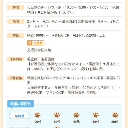
＼日勤のみ／シフト例・10:00～15:00・9:00～17:00（休憩
時間
60分）■ご希望があればその…
2ヶ月～ ■ご応募から最短3日後に開始可能 8月～、9月ス
期間
タートもOK！
時給1900円～ ■週払いOK ■日収1万5200円以上
時給
交通費
交通費全額支給
看護師・准看護師
仕事内容
【介護施設で体調などの記録がメイン＊看護師】▼具体的に
は…○体温、血圧などのチェック・記録○お薬の飲…
職種未経験OK / ブランクOK / パソコンスキル不要 / 英語力不
応募資格
要
≪履歴書不要≫・年齢不問（50代・60代の方も活躍中！）・
未経験OK・ブランクOK・看護師資格（准看…
職場の雰囲気
年齢層
20代
30代
40代
50代
60代