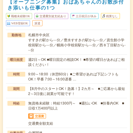
【オープニング募集】おばあちゃんのお散歩付
き添いも仕事の1つ
職種未経験OK
交通費別途支給あり
土日祝日が休み
残業なし
WEB登録OK
派遣
札幌市中央区
勤務地
すすきの駅から---分／豊水すすきの駅から---分／資生館小学
校前駅から---分／幌南小学校前駅から---分／西８丁目駅から-
--分
週2日～OK ■曜日固定の相談OK！ ■希望の曜日があればご相
曜日頻度
談ください！
9:00～18:00（休憩60分）■ご希望があれば下記シフトも
時間
OK！早番 7:00～16:00遅番 …
【8月中のスタートOK！急募！】2カ月～ ■ご応募から最短
期間
2～3日後に就業が可能です！
無資格未経験：時給1300円～ ■週払いOK ■扶養内OK ■
時給
日収1万400円以上
交通費
交通費全額支給
介護関連
仕事内容