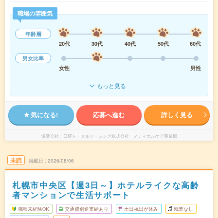
職場の雰囲気
年齢層
20代
30代
40代
50代
60代
男女比率
女性
男性
もっと見る
気になる!
応募へ進む
詳しく見る
派遣会社
日研トータルソーシング株式会社 メディカルケア事業部
未読
掲載日
2026/08/06
札幌市中央区【週3日～】ホテルライクな高齢
者マンションで生活サポート
職種未経験OK
交通費別途支給あり
土日祝日が休み
残業なし