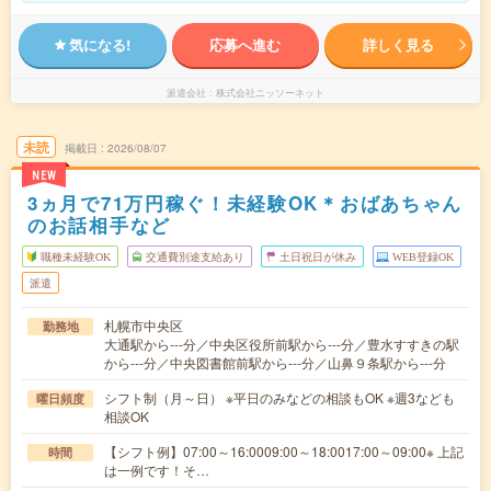
気になる!
応募へ進む
詳しく見る
派遣会社
株式会社ニッソーネット
未読
掲載日
2026/08/07
NEW
3ヵ月で71万円稼ぐ！未経験OK＊おばあちゃん
のお話相手など
職種未経験OK
交通費別途支給あり
土日祝日が休み
WEB登録OK
派遣
札幌市中央区
勤務地
大通駅から---分／中央区役所前駅から---分／豊水すすきの駅
から---分／中央図書館前駅から---分／山鼻９条駅から---分
シフト制（月～日） ※平日のみなどの相談もOK ※週3なども
曜日頻度
相談OK
【シフト例】07:00～16:0009:00～18:0017:00～09:00※ 上記
時間
は一例です！そ…