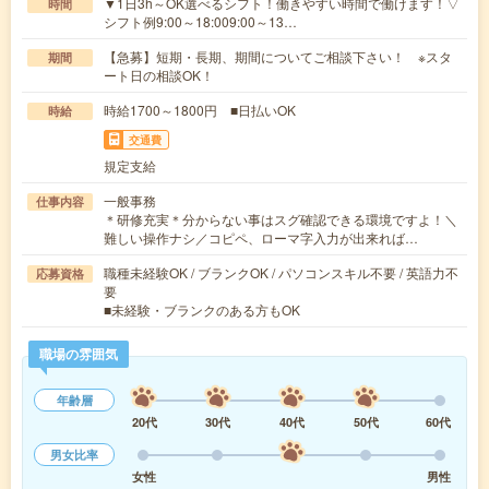
▼1日3h～OK選べるシフト！働きやすい時間で働けます！▽
時間
シフト例9:00～18:009:00～13…
【急募】短期・長期、期間についてご相談下さい！ ※スタ
期間
ート日の相談OK！
時給1700～1800円 ■日払いOK
時給
交通費
規定支給
一般事務
仕事内容
＊研修充実＊分からない事はスグ確認できる環境ですよ！＼
難しい操作ナシ／コピペ、ローマ字入力が出来れば…
職種未経験OK / ブランクOK / パソコンスキル不要 / 英語力不
応募資格
要
■未経験・ブランクのある方もOK
職場の雰囲気
年齢層
20代
30代
40代
50代
60代
男女比率
女性
男性