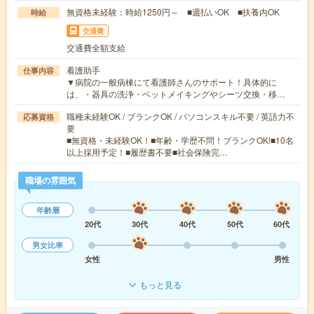
無資格未経験：時給1250円～ ■週払いOK ■扶養内OK
時給
交通費
交通費全額支給
看護助手
仕事内容
▼病院の一般病棟にて看護師さんのサポート！具体的に
は、・器具の洗浄・ベットメイキングやシーツ交換・移…
職種未経験OK / ブランクOK / パソコンスキル不要 / 英語力不
応募資格
要
■無資格・未経験OK！■年齢・学歴不問！ブランクOK!■10名
以上採用予定！■履歴書不要■社会保険完…
職場の雰囲気
年齢層
20代
30代
40代
50代
60代
男女比率
女性
男性
もっと見る