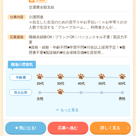
交通費全額支給
介護関連
仕事内容
≪自立した生活のための見守りやお手伝い！≫お年寄りが少
人数で生活する「グループホーム」。利用者さんが…
職種未経験OK / ブランクOK / パソコンスキル不要 / 英語力不
応募資格
要
■資格・経験・年齢不問■学歴不問■10名以上採用予定！■履
歴書不要■面談確約■社会保険完備■社員登用…
職場の雰囲気
年齢層
20代
30代
40代
50代
60代
男女比率
女性
男性
もっと見る
気になる!
応募へ進む
詳しく見る