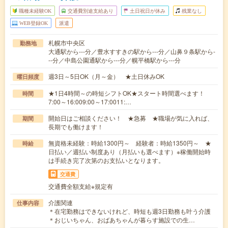
職種未経験OK
交通費別途支給あり
土日祝日が休み
残業なし
WEB登録OK
派遣
札幌市中央区
勤務地
大通駅から---分／豊水すすきの駅から---分／山鼻９条駅から-
--分／中島公園通駅から---分／幌平橋駅から---分
週3日～5日OK（月～金） ★土日休みOK
曜日頻度
★1日4時間～の時短シフトOK★スタート時間選べます！
時間
7:00～16:009:00～17:0011:…
開始日はご相談ください！ ★急募 ★職場が気に入れば、
期間
長期でも働けます！
無資格未経験：時給1300円～ 経験者：時給1350円～ ★
時給
日払い／週払い制度あり（月払いも選べます）※稼働開始時
は手続き完了次第のお支払いとなります。
交通費
交通費全額支給※規定有
介護関連
仕事内容
＊在宅勤務はできないけれど、時短も週3日勤務も叶う介護
＊おじいちゃん、おばあちゃんが暮らす施設での生…