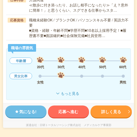
≪散歩に付き添ったり、お話し相手になったり≫「え？意外
に簡単！」と思うくらい、スグできる仕事からスタ…
職種未経験OK / ブランクOK / パソコンスキル不要 / 英語力不
応募資格
要
■資格・経験・年齢不問■学歴不問■10名以上採用予定！■履
歴書不要■面談確約■社会保険完備■社員登用…
職場の雰囲気
年齢層
20代
30代
40代
50代
60代
男女比率
女性
男性
もっと見る
気になる!
応募へ進む
詳しく見る
派遣会社
日研トータルソーシング株式会社 メディカルケア事業部