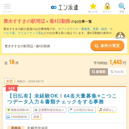
メニュー
気になる!
ログイン
検索
豊水すすきの駅周辺
×
週4日勤務
のお仕事一覧
豊水すすきの駅の派遣のお仕事情報です。
オフィスワーク・事務系
、
営業・販売・サ
ービス系
、
クリエイティブ系
などのお仕事を取り揃えています。週4日勤務の条件の他
に、
交通費別途支給あり
、
職種未経験OK
、
友だちと一緒の応募OK
などのこだわり条
件も取り揃えています。
条件の変更
豊水すすきの駅周辺 / 週4日勤務
18
1,443
全
件
平均時給:
円
時給順
新着順
未読
掲載日
2026/08/10
NEW
【日払有】未経験OK！64名大量募集⭐こつこ
つデータ入力＆書類チェックをする事務
職種未経験OK
交通費別途支給あり
土日祝日が休み
残業なし
WEB登録OK
派遣
札幌市中央区
勤務地