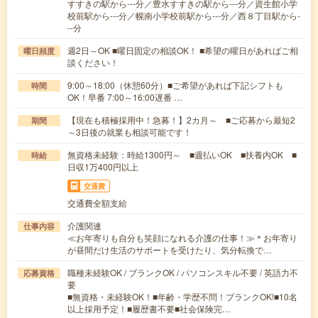
すすきの駅から---分／豊水すすきの駅から---分／資生館小学
校前駅から---分／幌南小学校前駅から---分／西８丁目駅から-
--分
週2日～OK ■曜日固定の相談OK！ ■希望の曜日があればご相
曜日頻度
談ください！
9:00～18:00（休憩60分）■ご希望があれば下記シフトも
時間
OK！早番 7:00～16:00遅番 …
【現在も積極採用中！急募！】2カ月～ ■ご応募から最短2
期間
～3日後の就業も相談可能です！
無資格未経験：時給1300円～ ■週払いOK ■扶養内OK ■
時給
日収1万400円以上
交通費
交通費全額支給
介護関連
仕事内容
≪お年寄りも自分も笑顔になれる介護の仕事！≫＊お年寄り
が昼間だけ生活のサポートを受けたり、気分転換で…
職種未経験OK / ブランクOK / パソコンスキル不要 / 英語力不
応募資格
要
■無資格・未経験OK！■年齢・学歴不問！ブランクOK!■10名
以上採用予定！■履歴書不要■社会保険完…