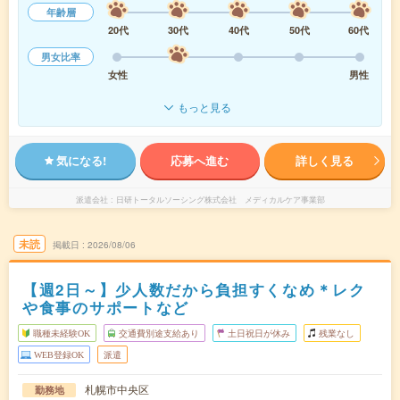
年齢層
20代
30代
40代
50代
60代
男女比率
女性
男性
もっと見る
気になる!
応募へ進む
詳しく見る
派遣会社
日研トータルソーシング株式会社 メディカルケア事業部
未読
掲載日
2026/08/06
【週2日～】少人数だから負担すくなめ＊レク
や食事のサポートなど
職種未経験OK
交通費別途支給あり
土日祝日が休み
残業なし
WEB登録OK
派遣
札幌市中央区
勤務地