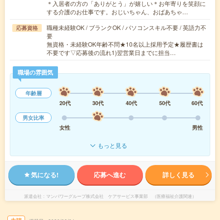
＊入居者の方の「ありがとう」が嬉しい＊お年寄りを笑顔に
する介護のお仕事です。おじいちゃん、おばあちゃ…
職種未経験OK / ブランクOK / パソコンスキル不要 / 英語力不
応募資格
要
無資格・未経験OK年齢不問★10名以上採用予定★履歴書は
不要です▽応募後の流れ1)翌営業日までに担当…
職場の雰囲気
年齢層
20代
30代
40代
50代
60代
男女比率
女性
男性
もっと見る
気になる!
応募へ進む
詳しく見る
派遣会社
マンパワーグループ株式会社 ケアサービス事業部 （医療福祉介護関連）