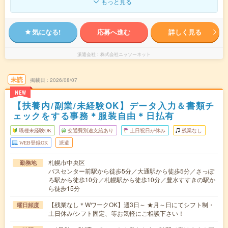
もっと見る
気になる!
応募へ進む
詳しく見る
派遣会社
株式会社ニッソーネット
未読
掲載日
2026/08/07
NEW
【扶養内/副業/未経験OK】データ入力＆書類チ
ェックをする事務＊服装自由＊日払有
職種未経験OK
交通費別途支給あり
土日祝日が休み
残業なし
WEB登録OK
派遣
札幌市中央区
勤務地
バスセンター前駅から徒歩5分／大通駅から徒歩5分／さっぽ
ろ駅から徒歩10分／札幌駅から徒歩10分／豊水すすきの駅か
ら徒歩15分
【残業なし＊WワークOK】週3日～ ★月～日にてシフト制・
曜日頻度
土日休み/シフト固定、等お気軽にご相談下さい！