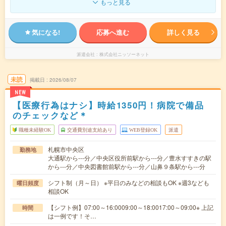
もっと見る
気になる!
応募へ進む
詳しく見る
派遣会社
株式会社ニッソーネット
未読
掲載日
2026/08/07
NEW
【医療行為はナシ】時給1350円！病院で備品
のチェックなど＊
職種未経験OK
交通費別途支給あり
WEB登録OK
派遣
札幌市中央区
勤務地
大通駅から---分／中央区役所前駅から---分／豊水すすきの駅
から---分／中央図書館前駅から---分／山鼻９条駅から---分
シフト制（月～日） ※平日のみなどの相談もOK ※週3なども
曜日頻度
相談OK
【シフト例】07:00～16:0009:00～18:0017:00～09:00※ 上記
時間
は一例です！そ…