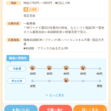
時給1750円～1850円 ■日払いOK
時給
交通費
規定支給
一般事務
仕事内容
＊Wワークで週3日/扶養内の時短、などシフト相談OK＊髪色
ネイル服装自由≪未経験歓迎≫研修充実で安心…
職種未経験OK / ブランクOK / パソコンスキル不要 / 英語力不
応募資格
要
■未経験・ブランクのある方もOK
職場の雰囲気
年齢層
20代
30代
40代
50代
60代
男女比率
女性
男性
もっと見る
気になる!
応募へ進む
詳しく見る