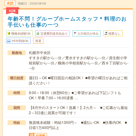
未読
掲載日
2026/08/08
NEW
年齢不問！グループホームスタッフ＊料理のお
手伝いも仕事の一つ
職種未経験OK
交通費別途支給あり
土日祝日が休み
残業なし
WEB登録OK
派遣
札幌市中央区
勤務地
すすきの駅から---分／豊水すすきの駅から---分／資生館小学
校前駅から---分／幌南小学校前駅から---分／西８丁目駅から-
--分
週2日～OK ■曜日固定の相談OK！ ■希望の曜日があればご相
曜日頻度
談ください！
9:00～18:00（休憩60分）■ご希望があれば下記シフトも
時間
OK！早番 7:00～16:00遅番 …
【8月中のスタートOK！急募！】2カ月～ ■ご応募から最短
期間
2～3日後に就業が可能です！
無資格未経験：時給1300円～ ■週払いOK ■扶養内OK ■
時給
日収1万400円以上
交通費