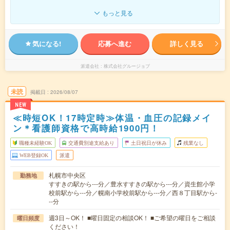
もっと見る
気になる!
応募へ進む
詳しく見る
派遣会社
株式会社グルージョブ
未読
掲載日
2026/08/07
NEW
≪時短OK！17時定時≫体温・血圧の記録メイ
ン＊看護師資格で高時給1900円！
職種未経験OK
交通費別途支給あり
土日祝日が休み
残業なし
WEB登録OK
派遣
札幌市中央区
勤務地
すすきの駅から---分／豊水すすきの駅から---分／資生館小学
校前駅から---分／幌南小学校前駅から---分／西８丁目駅から-
--分
週3日～OK！ ■曜日固定の相談OK！ ■ご希望の曜日をご相談
曜日頻度
ください！