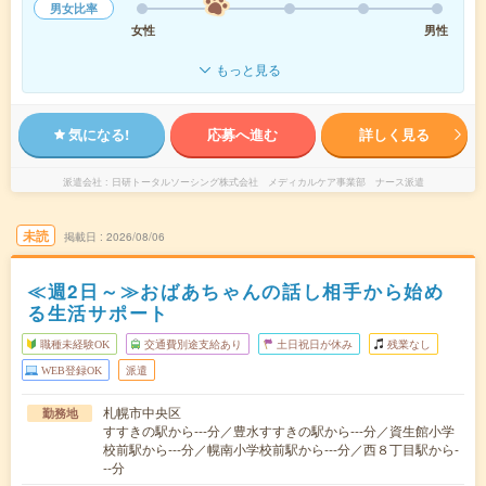
男女比率
女性
男性
もっと見る
気になる!
応募へ進む
詳しく見る
派遣会社
日研トータルソーシング株式会社 メディカルケア事業部 ナース派遣
未読
掲載日
2026/08/06
≪週2日～≫おばあちゃんの話し相手から始め
る生活サポート
職種未経験OK
交通費別途支給あり
土日祝日が休み
残業なし
WEB登録OK
派遣
札幌市中央区
勤務地
すすきの駅から---分／豊水すすきの駅から---分／資生館小学
校前駅から---分／幌南小学校前駅から---分／西８丁目駅から-
--分