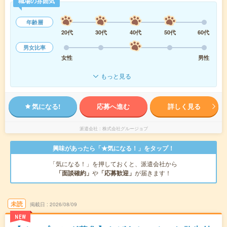
職場の雰囲気
年齢層
20代
30代
40代
50代
60代
男女比率
女性
男性
もっと見る
気になる!
応募へ進む
詳しく見る
派遣会社
株式会社グルージョブ
興味があったら「★気になる！」をタップ！
「気になる！」を押しておくと、派遣会社から
「面談確約」
や
「応募歓迎」
が届きます！
未読
掲載日
2026/08/09
NEW