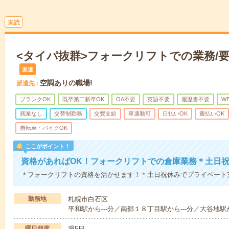
未読
<タイパ抜群>フォークリフトでの業務/
派遣
空調ありの職場!
派遣先
ブランクOK
既卒第二新卒OK
OA不要
英語不要
履歴書不要
W
残業なし
交替制勤務
交費支給
車通勤可
日払いOK
週払いOK
自転車・バイクOK
ここがポイント！
資格があればOK！フォークリフトでの倉庫業務＊土日祝
＊フォークリフトの資格を活かせます！＊土日祝休みでプライベート
勤務地
札幌市白石区
平和駅から---分／南郷１８丁目駅から---分／大谷地駅か
曜日頻度
週5日