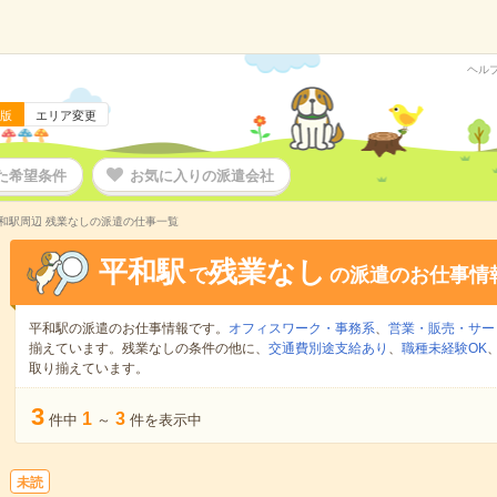
ヘル
版
エリア変更
た希望条件
お気に入りの派遣会社
和駅周辺 残業なしの派遣の仕事一覧
平和駅
残業なし
で
の派遣のお仕事情
平和駅の派遣のお仕事情報です。
オフィスワーク・事務系
、
営業・販売・サー
揃えています。残業なしの条件の他に、
交通費別途支給あり
、
職種未経験OK
取り揃えています。
3
1
3
件中
～
件を表示中
未読