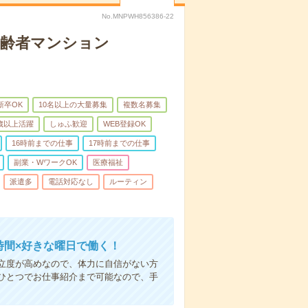
No.MNPWH856386-22
高齢者マンション
新卒OK
10名以上の大量募集
複数名募集
0歳以上活躍
しゅふ歓迎
WEB登録OK
16時前までの仕事
17時前までの仕事
副業・WワークOK
医療福祉
派遣多
電話対応なし
ルーティン
時間×好きな曜日で働く！
立度が高めなので、体力に自信がない方
ひとつでお仕事紹介まで可能なので、手