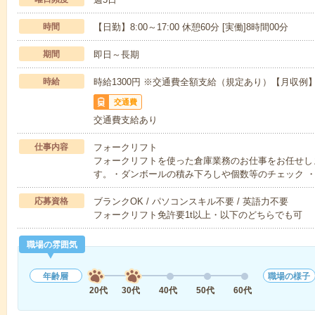
時間
【日勤】8:00～17:00 休憩60分 [実働]8時間00分
期間
即日～長期
時給
時給1300円 ※交通費全額支給（規定あり）【月収例】2
交通費
交通費支給あり
仕事内容
フォークリフト
フォークリフトを使った倉庫業務のお仕事をお任せし
す。・ダンボールの積み下ろしや個数等のチェック 
応募資格
ブランクOK / パソコンスキル不要 / 英語力不要
フォークリフト免許要1t以上・以下のどちらでも可
職場の雰囲気
年齢層
職場の様子
20代
30代
40代
50代
60代