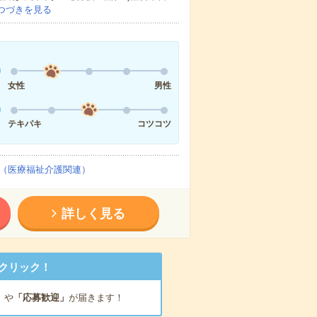
つづきを見る
女性
男性
テキパキ
コツコツ
（医療福祉介護関連）
詳しく見る
クリック！
」
や
「応募歓迎」
が届きます！