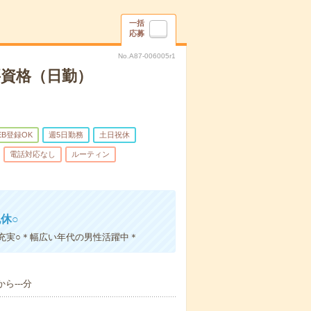
一括
応募
No.A87-006005r1
要資格（日勤）
EB登録OK
週5日勤務
土日祝休
電話対応なし
ルーティン
休○
充実○＊幅広い年代の男性活躍中＊
ら---分