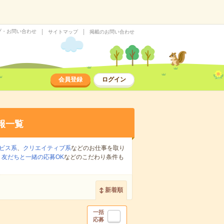
プ・お問い合わせ
サイトマップ
掲載のお問い合わせ
会員登録
ログイン
報一覧
ビス系
、
クリエイティブ系
などのお仕事を取り
、
友だちと一緒の応募OK
などのこだわり条件も
新着順
一括
応募