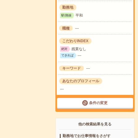
勤務地
平和
駅/路線
職種
---
こだわりINDEX
残業なし
絶対
---
できれば
キーワード
---
あなたのプロフィール
---
条件の変更
他の検索結果を見る
勤務地でお仕事情報をさがす