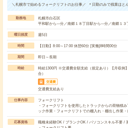
＼札幌市で始めるフォークリフトのお仕事／ ＊日勤のみで残業ほと
勤務地
札幌市白石区
平和駅から---分／南郷１８丁目駅から---分／南郷１３丁
曜日頻度
週5日
時間
【日勤】8:00～17:00 休憩60分 [実働]8時間00分
期間
即日～長期
時給
時給1300円 ※交通費全額支給（規定あり）【月収例】2
合）
交通費
交通費支給あり
仕事内容
フォークリフト
・フォークリフトを使用したトラックからの荷物積み
ック作業・フォークリフトでの棚入れ・棚出し作業・
応募資格
職種未経験OK / ブランクOK / パソコンスキル不要 /
・フォークリフト要