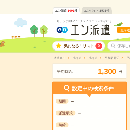
エン派遣
1601
件
エンバイト
2539
件
ちょうど良いワークライフバランスが叶う
北海道
気になる！リスト
0
保存し
派遣TOP
北海道
北海道
平和駅周辺
平
,
1
3
0
0
平均時給:
円
設定中の検索条件
期間
---
派遣形式
---
時給
---