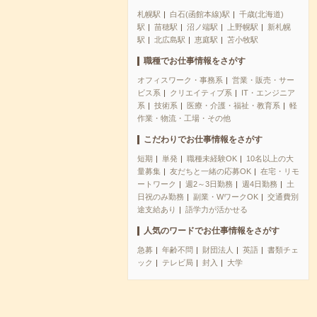
札幌駅
白石(函館本線)駅
千歳(北海道)
駅
苗穂駅
沼ノ端駅
上野幌駅
新札幌
駅
北広島駅
恵庭駅
苫小牧駅
職種でお仕事情報をさがす
オフィスワーク・事務系
営業・販売・サー
ビス系
クリエイティブ系
IT・エンジニア
系
技術系
医療・介護・福祉・教育系
軽
作業・物流・工場・その他
こだわりでお仕事情報をさがす
短期
単発
職種未経験OK
10名以上の大
量募集
友だちと一緒の応募OK
在宅・リモ
ートワーク
週2～3日勤務
週4日勤務
土
日祝のみ勤務
副業・WワークOK
交通費別
途支給あり
語学力が活かせる
人気のワードでお仕事情報をさがす
急募
年齢不問
財団法人
英語
書類チェ
ック
テレビ局
封入
大学