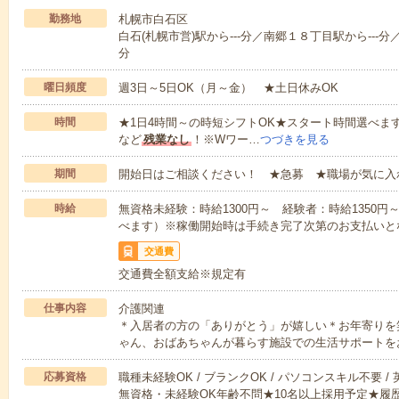
勤務地
札幌市白石区
白石(札幌市営)駅から---分／南郷１８丁目駅から---分
分
曜日頻度
週3日～5日OK（月～金） ★土日休みOK
時間
★1日4時間～の時短シフトOK★スタート時間選べます！7:00～1
など
残業なし
！※Wワー…
つづきを見る
期間
開始日はご相談ください！ ★急募 ★職場が気に入
時給
無資格未経験：時給1300円～ 経験者：時給1350
べます）※稼働開始時は手続き完了次第のお支払いと
交通費
交通費全額支給※規定有
仕事内容
介護関連
＊入居者の方の「ありがとう」が嬉しい＊お年寄りを
ゃん、おばあちゃんが暮らす施設での生活サポートを
応募資格
職種未経験OK / ブランクOK / パソコンスキル不要 /
無資格・未経験OK年齢不問★10名以上採用予定★履