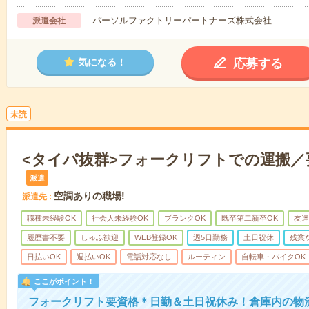
パーソルファクトリーパートナーズ株式会社
派遣会社
応募する
気になる！
未読
<タイパ抜群>フォークリフトでの運搬／
派遣
空調ありの職場!
派遣先
職種未経験OK
社会人未経験OK
ブランクOK
既卒第二新卒OK
友達
履歴書不要
しゅふ歓迎
WEB登録OK
週5日勤務
土日祝休
残業
日払いOK
週払いOK
電話対応なし
ルーティン
自転車・バイクOK
ここがポイント！
フォークリフト要資格＊日勤＆土日祝休み！倉庫内の物