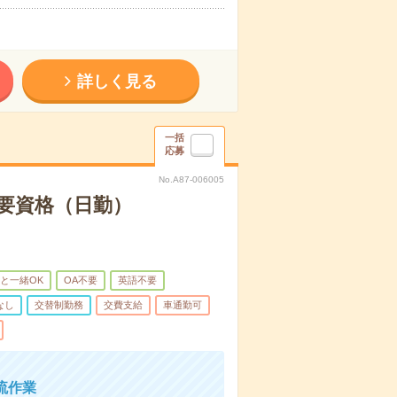
詳しく見る
一括
応募
No.A87-006005
要資格（日勤）
と一緒OK
OA不要
英語不要
なし
交替制勤務
交費支給
車通勤可
流作業