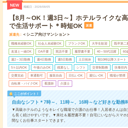
NEW
掲載日
2026/08/05
【8月～OK！週3日～】ホテルライクな
で生活サポート＊時短OK
派遣
＜シニア向けマンション＞
派遣先
職種未経験OK
社会人未経験OK
ブランクOK
大学生歓迎
既卒第二
友達と一緒OK
OA不要
英語不要
履歴書不要
40～50代活躍
6
週2～3日勤務
週4日勤務
週5日勤務
土日祝休
朝10時以降スタート
5ｈ以内OK
午後のみOK
残業なし
シフト
交替制勤務
扶養控内
交費支給
車通勤可
服装自由
日払いOK
週払いOK
職場が禁煙
自転車・バイクOK
看護師
介護士
ここがポイント！
自由なシフト＊7時～、11時～、16時～など好きな勤務
▼高級ホテルのようなキレイな職場で介護のお仕事！入居者さんは自
も長く続けやすいです。▼来社＆履歴書不要！自宅にいながらスマホ
間なくお仕事スタートできます。