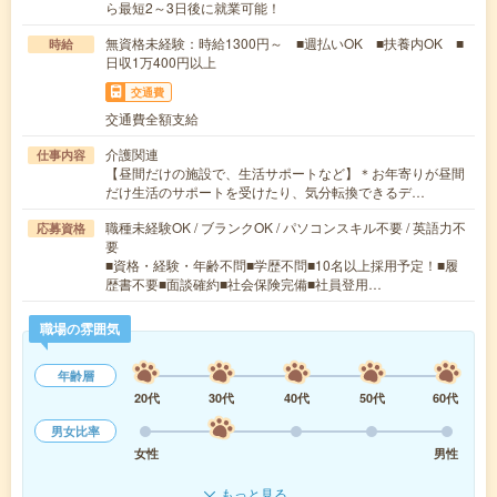
ら最短2～3日後に就業可能！
無資格未経験：時給1300円～ ■週払いOK ■扶養内OK ■
時給
日収1万400円以上
交通費
交通費全額支給
介護関連
仕事内容
【昼間だけの施設で、生活サポートなど】＊お年寄りが昼間
だけ生活のサポートを受けたり、気分転換できるデ…
職種未経験OK / ブランクOK / パソコンスキル不要 / 英語力不
応募資格
要
■資格・経験・年齢不問■学歴不問■10名以上採用予定！■履
歴書不要■面談確約■社会保険完備■社員登用…
職場の雰囲気
年齢層
20代
30代
40代
50代
60代
男女比率
女性
男性
もっと見る