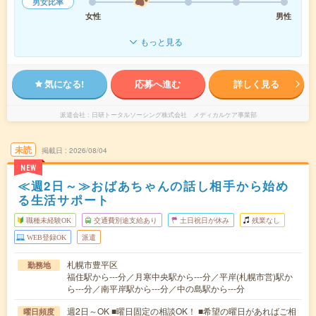
男女比率
女性
男性
もっと見る
気になる!
応募へ進む
詳しく見る
派遣会社
日研トータルソーシング株式会社 メディカルケア事業部
未読
掲載日
2026/08/04
NEW
≪週2日～≫おばあちゃんの話し相手から始め
る生活サポート
職種未経験OK
交通費別途支給あり
土日祝日が休み
残業なし
WEB登録OK
派遣
札幌市豊平区
勤務地
福住駅から---分／月寒中央駅から---分／平岸(札幌市営)駅か
ら---分／南平岸駅から---分／中の島駅から---分
週2日～OK ■曜日固定の相談OK！ ■希望の曜日があればご相
曜日頻度