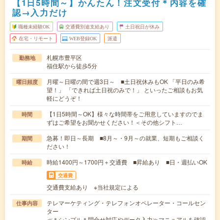
【1日5時間～】かんたん！注文受付＊内容を確
認→入力だけ
職種未経験OK
交通費別途支給あり
土日祝日が休み
在宅・リモート
WEB登録OK
派遣
札幌市豊平区
勤務地
福住駅から徒歩5分
月曜～日曜の間で週3日～ ■土日祝休みもOK 「平日のみ希
曜日頻度
望！」 「できれば土日祝のみで！」 といったご相談もお気
軽にどうぞ！
【1日5時間～OK】様々な時間帯をご用意していますのでま
時間
ずはご希望をお聞かせください！＜その他シフト…
急募！即日～長期 ■8月～・9月～の就業、短期もご相談く
期間
ださい！
時給1400円～1700円＋交通費 ■昇給あり ■日・週払いOK
時給
交通費
交通費支給あり ※当社規定による
テレマーケティング・テレフォンオペレーター・コールセン
仕事内容
ター
≪＊シンプル＊問合せ対応やデータ入力≫マニュアルを確認