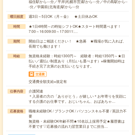
福住駅から---分／平岸(札幌市営)駅から---分／中の島駅から--
-分／学園前(北海道)駅から---分
週3日～5日OK（月～金） ★土日休みOK
曜日頻度
★1日4時間～の時短シフトOK★スタート時間選べます！
時間
7:00～16:009:00～17:0011:…
開始日はご相談ください！ ★急募 ★職場が気に入れば、
期間
長期でも働けます！
無資格未経験：時給1300円～ 経験者：時給1350円～★日
時給
払い／週払い制度あり（月払いも選べます）※稼働開始時は
手続き完了次第のお支払いとなります。
交通費
交通費全額支給※規定有
介護関連
仕事内容
＊入居者の方の「ありがとう」が嬉しい＊お年寄りを笑顔に
する介護のお仕事です。おじいちゃん、おばあちゃ…
職種未経験OK / ブランクOK / パソコンスキル不要 / 英語力不
応募資格
要
無資格・未経験OK年齢不問★10名以上採用予定★履歴書は
不要です▽応募後の流れ1)翌営業日までに担当…