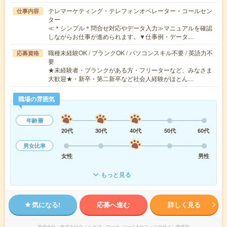
テレマーケティング・テレフォンオペレーター・コールセン
仕事内容
ター
≪＊シンプル＊問合せ対応やデータ入力≫マニュアルを確認
しながらお仕事が進められます。▼仕事例・データ…
職種未経験OK / ブランクOK / パソコンスキル不要 / 英語力不
応募資格
要
★未経験者・ブランクがある方・フリーターなど、みなさま
大歓迎★・新卒・第二新卒など社会人経験がほとん…
職場の雰囲気
年齢層
20代
30代
40代
50代
60代
男女比率
女性
男性
もっと見る
気になる!
応募へ進む
詳しく見る
派遣会社
株式会社ウィルオブ・ワーク コール&オフィスデザイン事業部