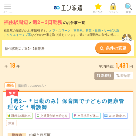
メニュー
気になる!
ログイン
検索
福住駅周辺
×
週2～3日勤務
のお仕事一覧
福住駅の派遣のお仕事情報です。
オフィスワーク・事務系
、
営業・販売・サービス系
、
クリエイティブ系
などのお仕事を取り揃えています。週2～3日勤務の条件の他に、
交通費別途支給あり
、
職種未経験OK
、
友だちと一緒の応募OK
などのこだわり条件も
取り揃えています。
条件の変更
福住駅周辺 / 週2～3日勤務
18
1,431
全
件
平均時給:
円
時給順
新着順
未読
掲載日
2026/08/07
NEW
【週2～＊日勤のみ】保育園で子どもの健康管
理など＊看護師
職種未経験OK
交通費別途支給あり
土日祝日が休み
WEB登録OK
派遣
札幌市豊平区
勤務地