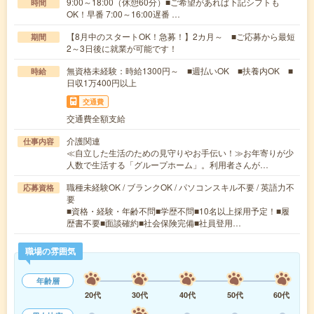
9:00～18:00（休憩60分）■ご希望があれば下記シフトも
時間
OK！早番 7:00～16:00遅番 …
【8月中のスタートOK！急募！】2カ月～ ■ご応募から最短
期間
2～3日後に就業が可能です！
無資格未経験：時給1300円～ ■週払いOK ■扶養内OK ■
時給
日収1万400円以上
交通費
交通費全額支給
介護関連
仕事内容
≪自立した生活のための見守りやお手伝い！≫お年寄りが少
人数で生活する「グループホーム」。利用者さんが…
職種未経験OK / ブランクOK / パソコンスキル不要 / 英語力不
応募資格
要
■資格・経験・年齢不問■学歴不問■10名以上採用予定！■履
歴書不要■面談確約■社会保険完備■社員登用…
職場の雰囲気
年齢層
20代
30代
40代
50代
60代