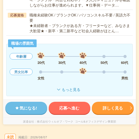
しながらお仕事が進められます。▼仕事例・データ…
職種未経験OK / ブランクOK / パソコンスキル不要 / 英語力不
応募資格
要
★未経験者・ブランクがある方・フリーターなど、みなさま
大歓迎★・新卒・第二新卒など社会人経験がほとん…
職場の雰囲気
年齢層
20代
30代
40代
50代
60代
男女比率
女性
男性
もっと見る
気になる!
応募へ進む
詳しく見る
派遣会社
株式会社ウィルオブ・ワーク コール&オフィスデザイン事業部
未読
掲載日
2026/08/07