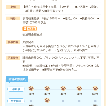
【現在も積極採用中！急募！】2カ月～ ■ご応募から最短2
期間
～3日後の就業も相談可能です！
無資格未経験：時給1300円～ ■週払いOK ■扶養内OK ■
時給
日収1万400円以上
交通費
交通費全額支給
介護関連
仕事内容
≪お年寄りも自分も笑顔になれる介護の仕事！≫＊お年寄り
が昼間だけ生活のサポートを受けたり、気分転換で…
職種未経験OK / ブランクOK / パソコンスキル不要 / 英語力不
応募資格
要
■無資格・未経験OK！■年齢・学歴不問！ブランクOK!■10名
以上採用予定！■履歴書不要■社会保険完…
職場の雰囲気
年齢層
20代
30代
40代
50代
60代
男女比率
女性
男性