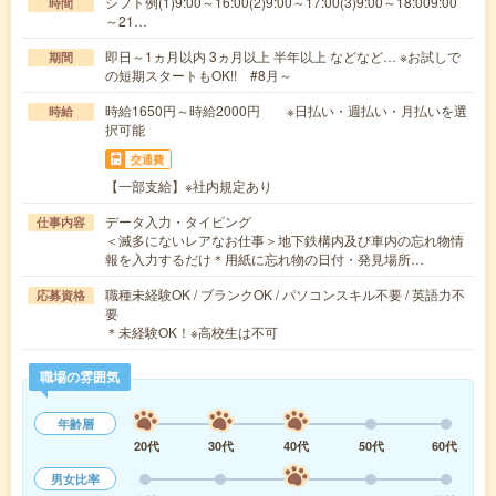
シフト例(1)9:00～16:00(2)9:00～17:00(3)9:00～18:009:00
時間
～21…
即日～1ヵ月以内 3ヵ月以上 半年以上 などなど… ※お試しで
期間
の短期スタートもOK!! #8月～
時給1650円～時給2000円 ※日払い・週払い・月払いを選
時給
択可能
交通費
【一部支給】※社内規定あり
データ入力・タイピング
仕事内容
＜滅多にないレアなお仕事＞地下鉄構内及び車内の忘れ物情
報を入力するだけ＊用紙に忘れ物の日付・発見場所…
職種未経験OK / ブランクOK / パソコンスキル不要 / 英語力不
応募資格
要
＊未経験OK！※高校生は不可
職場の雰囲気
年齢層
20代
30代
40代
50代
60代
男女比率