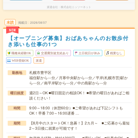
派遣会社
株式会社ニッソーネット
未読
掲載日
2026/08/07
NEW
【オープニング募集】おばあちゃんのお散歩付
き添いも仕事の1つ
職種未経験OK
交通費別途支給あり
土日祝日が休み
残業なし
WEB登録OK
派遣
札幌市豊平区
勤務地
福住駅から---分／月寒中央駅から---分／平岸(札幌市営)駅か
ら---分／南平岸駅から---分／中の島駅から---分
週2日～OK ■曜日固定の相談OK！ ■希望の曜日があればご相
曜日頻度
談ください！
9:00～18:00（休憩60分）■ご希望があれば下記シフトも
時間
OK！早番 7:00～16:00遅番 …
【8月中のスタートOK！急募！】2カ月～ ■ご応募から最短
期間
2～3日後に就業が可能です！
無資格未経験：時給1300円～ ■週払いOK ■扶養内OK ■