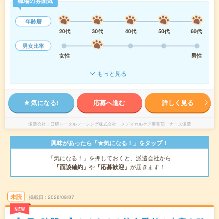
職場の雰囲気
年齢層
20代
30代
40代
50代
60代
男女比率
女性
男性
もっと見る
気になる!
応募へ進む
詳しく見る
派遣会社
日研トータルソーシング株式会社 メディカルケア事業部 ナース派遣
興味があったら「★気になる！」をタップ！
「気になる！」を押しておくと、派遣会社から
「面談確約」
や
「応募歓迎」
が届きます！
未読
掲載日
2026/08/07
NEW