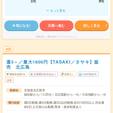
女性
男性
もっと見る
気になる!
応募へ進む
詳しく見る
派遣会社
株式会社トライバルユニット
未読
週3～／最大1800円【TASAKI／タサキ】販
売 北広島
職種未経験OK
交通費別途支給あり
残業なし
WEB登録OK
派遣
北海道北広島市
勤務地
福住駅からバス25分／北広島駅から---分／大谷地駅から---分
週5日勤務,週4日勤務,週3日以内勤務,休日120日以上,完全週
曜日頻度
休2日,土日祝のみ勤務,育休・産休制度あり