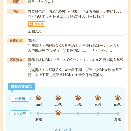
即日～2ヶ月以上
期間
無資格の方：時給1350円～1687円 / 介護福祉士：時給1550
時給
円～1937円 / 初任者以上：時給1450円～1812円
交通費
全額支給
看護助手
仕事内容
＼無資格・未経験OKの看護助手／医療行為は一切行わない
ので未経験でも安心！▽具体的には…・リネンやシ…
職種未経験OK / ブランクOK / パソコンスキル不要 / 英語力不
応募資格
要
＼無資格＊未経験OK／★年齢不問・ブランクOK★履歴書不
要・来社不要（電話登録OK）★社会保険完備＼…
職場の雰囲気
年齢層
20代
30代
40代
50代
60代
男女比率
女性
男性
もっと見る