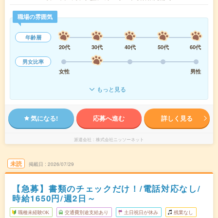
職場の雰囲気
年齢層
20代
30代
40代
50代
60代
男女比率
女性
男性
もっと見る
気になる!
応募へ進む
詳しく見る
派遣会社
株式会社ニッソーネット
未読
掲載日
2026/07/29
【急募】書類のチェックだけ！/電話対応なし/
時給1650円/週2日～
職種未経験OK
交通費別途支給あり
土日祝日が休み
残業なし