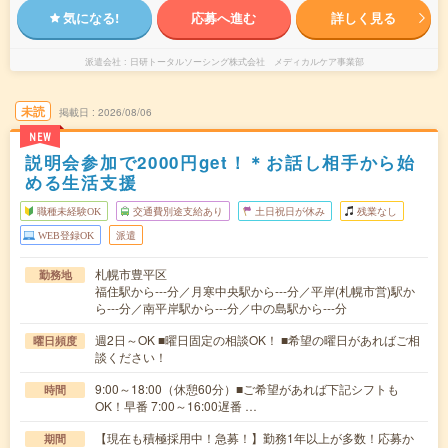
気になる!
応募へ進む
詳しく見る
派遣会社
日研トータルソーシング株式会社 メディカルケア事業部
未読
掲載日
2026/08/06
NEW
説明会参加で2000円get！＊お話し相手から始
める生活支援
職種未経験OK
交通費別途支給あり
土日祝日が休み
残業なし
WEB登録OK
派遣
札幌市豊平区
勤務地
福住駅から---分／月寒中央駅から---分／平岸(札幌市営)駅か
ら---分／南平岸駅から---分／中の島駅から---分
週2日～OK ■曜日固定の相談OK！ ■希望の曜日があればご相
曜日頻度
談ください！
9:00～18:00（休憩60分）■ご希望があれば下記シフトも
時間
OK！早番 7:00～16:00遅番 …
【現在も積極採用中！急募！】勤務1年以上が多数！応募か
期間