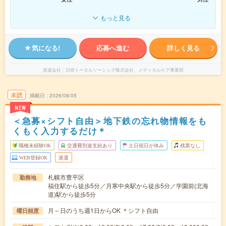
もっと見る
気になる!
応募へ進む
詳しく見る
派遣会社
日研トータルソーシング株式会社 メディカルケア事業部
未読
掲載日
2026/08/05
NEW
＜急募×シフト自由＞地下鉄の忘れ物情報をも
くもく入力するだけ＊
職種未経験OK
交通費別途支給あり
土日祝日が休み
残業なし
WEB登録OK
派遣
札幌市豊平区
勤務地
福住駅から徒歩5分／月寒中央駅から徒歩5分／学園前(北海
道)駅から徒歩5分
月～日のうち週1日からOK ＊シフト自由
曜日頻度