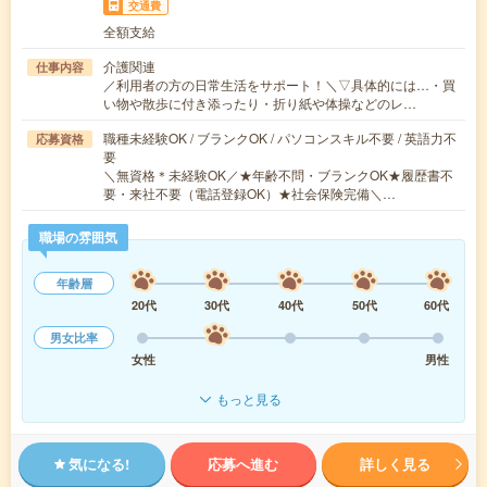
交通費
全額支給
介護関連
仕事内容
／利用者の方の日常生活をサポート！＼▽具体的には…・買
い物や散歩に付き添ったり・折り紙や体操などのレ…
職種未経験OK / ブランクOK / パソコンスキル不要 / 英語力不
応募資格
要
＼無資格＊未経験OK／★年齢不問・ブランクOK★履歴書不
要・来社不要（電話登録OK）★社会保険完備＼…
職場の雰囲気
年齢層
20代
30代
40代
50代
60代
男女比率
女性
男性
もっと見る
気になる!
応募へ進む
詳しく見る