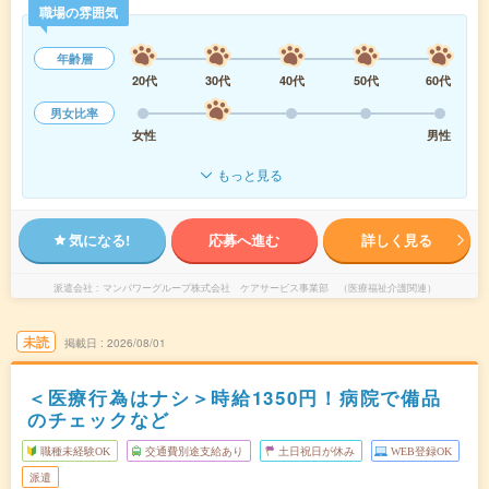
職場の雰囲気
年齢層
20代
30代
40代
50代
60代
男女比率
女性
男性
もっと見る
気になる!
応募へ進む
詳しく見る
派遣会社
マンパワーグループ株式会社 ケアサービス事業部 （医療福祉介護関連）
未読
掲載日
2026/08/01
＜医療行為はナシ＞時給1350円！病院で備品
のチェックなど
職種未経験OK
交通費別途支給あり
土日祝日が休み
WEB登録OK
派遣