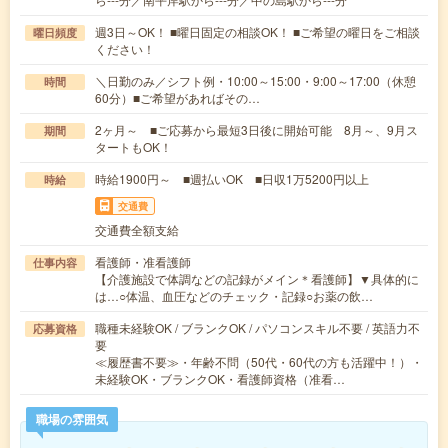
週3日～OK！ ■曜日固定の相談OK！ ■ご希望の曜日をご相談
曜日頻度
ください！
＼日勤のみ／シフト例・10:00～15:00・9:00～17:00（休憩
時間
60分）■ご希望があればその…
2ヶ月～ ■ご応募から最短3日後に開始可能 8月～、9月ス
期間
タートもOK！
時給1900円～ ■週払いOK ■日収1万5200円以上
時給
交通費
交通費全額支給
看護師・准看護師
仕事内容
【介護施設で体調などの記録がメイン＊看護師】▼具体的に
は…○体温、血圧などのチェック・記録○お薬の飲…
職種未経験OK / ブランクOK / パソコンスキル不要 / 英語力不
応募資格
要
≪履歴書不要≫・年齢不問（50代・60代の方も活躍中！）・
未経験OK・ブランクOK・看護師資格（准看…
職場の雰囲気