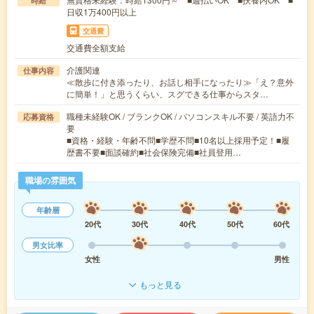
時給
日収1万400円以上
交通費
交通費全額支給
介護関連
仕事内容
≪散歩に付き添ったり、お話し相手になったり≫「え？意外
に簡単！」と思うくらい、スグできる仕事からスタ…
職種未経験OK / ブランクOK / パソコンスキル不要 / 英語力不
応募資格
要
■資格・経験・年齢不問■学歴不問■10名以上採用予定！■履
歴書不要■面談確約■社会保険完備■社員登用…
職場の雰囲気
年齢層
20代
30代
40代
50代
60代
男女比率
女性
男性
もっと見る