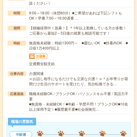
談ください！
9:00～18:00（休憩60分）■ご希望があれば下記シフトも
時間
OK！早番 7:00～16:00遅番 …
【積極採用中！急募！】＊1年以上勤務している方が多数！
期間
ご応募から最短2～3日後の就業も相談可能です！
無資格未経験：時給1300円～ ■週払いOK ■扶養内OK ■
時給
日収1万400円以上
交通費
交通費全額支給
介護関連
仕事内容
≪お話し相手になるだけでも立派な介護！≫＊お年寄りが昼
間だけ生活のサポートを受けたり、気分転換できる…
職種未経験OK / ブランクOK / パソコンスキル不要 / 英語力不
応募資格
要
■無資格・未経験OK！■年齢・学歴不問！ブランクOK!■10名
以上採用予定！■履歴書不要■社会保険完…
職場の雰囲気
年齢層