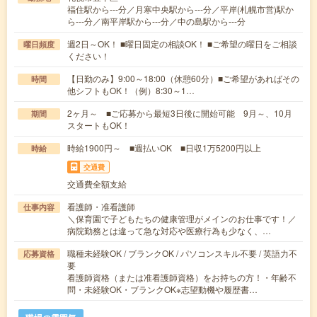
福住駅から---分／月寒中央駅から---分／平岸(札幌市営)駅か
ら---分／南平岸駅から---分／中の島駅から---分
週2日～OK！ ■曜日固定の相談OK！ ■ご希望の曜日をご相談
曜日頻度
ください！
【日勤のみ】9:00～18:00（休憩60分）■ご希望があればその
時間
他シフトもOK！（例）8:30～1…
2ヶ月～ ■ご応募から最短3日後に開始可能 9月～、10月
期間
スタートもOK！
時給1900円～ ■週払いOK ■日収1万5200円以上
時給
交通費
交通費全額支給
看護師・准看護師
仕事内容
＼保育園で子どもたちの健康管理がメインのお仕事です！／
病院勤務とは違って急な対応や医療行為も少なく、…
職種未経験OK / ブランクOK / パソコンスキル不要 / 英語力不
応募資格
要
看護師資格（または准看護師資格）をお持ちの方！・年齢不
問・未経験OK・ブランクOK※志望動機や履歴書…