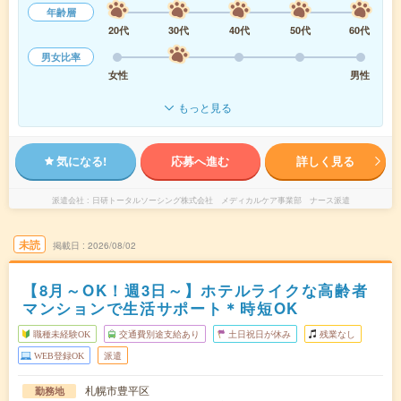
年齢層
20代
30代
40代
50代
60代
男女比率
女性
男性
もっと見る
気になる!
応募へ進む
詳しく見る
派遣会社
日研トータルソーシング株式会社 メディカルケア事業部 ナース派遣
未読
掲載日
2026/08/02
【8月～OK！週3日～】ホテルライクな高齢者
マンションで生活サポート＊時短OK
職種未経験OK
交通費別途支給あり
土日祝日が休み
残業なし
WEB登録OK
派遣
札幌市豊平区
勤務地