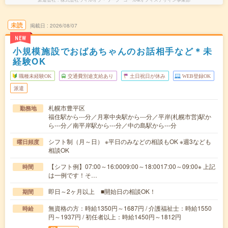
未読
掲載日
2026/08/07
NEW
小規模施設でおばあちゃんのお話相手など＊未
経験OK
職種未経験OK
交通費別途支給あり
土日祝日が休み
WEB登録OK
派遣
札幌市豊平区
勤務地
福住駅から---分／月寒中央駅から---分／平岸(札幌市営)駅か
ら---分／南平岸駅から---分／中の島駅から---分
シフト制（月～日） ※平日のみなどの相談もOK ※週3なども
曜日頻度
相談OK
【シフト例】07:00～16:0009:00～18:0017:00～09:00※ 上記
時間
は一例です！そ…
即日～2ヶ月以上 ■開始日の相談OK！
期間
無資格の方：時給1350円～1687円 / 介護福祉士：時給1550
時給
円～1937円 / 初任者以上：時給1450円～1812円