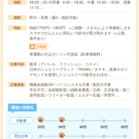
09:30～20:15早番 9:30～18:30、中番 10:30～19:30、遅番
時間
11:15…
即日～長期（週3～相談可能）
期間
時給1700円～1800円 ※ご経験・スキルにより考慮致します
時給
スマホでかんたんに前払いで給与が受け取れます（※上限、
条件あり）
交通費
車通勤の方はガソリン代支給（駐車場無料）
販売（アパレル・ファッション・コスメ）
仕事内容
日本のジュエリーブランド「TASAKI／タサキ」真珠やダイ
ヤモンドを使用したジュエリーの販売をお任せ…
職種未経験OK / パソコンスキル不要 / 英語力不要
応募資格
学生不可／未経験歓迎／経験者優遇／主婦・主夫歓迎／第二
新卒歓迎／フリーター歓迎／エルダー応援／学歴不…
職場の雰囲気
年齢層
20代
30代
40代
50代
60代
男女比率