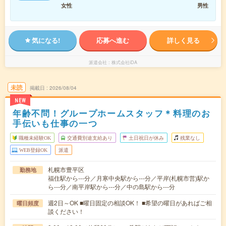
女性
男性
気になる!
応募へ進む
詳しく見る
派遣会社
株式会社iDA
未読
掲載日
2026/08/04
NEW
年齢不問！グループホームスタッフ＊料理のお
手伝いも仕事の一つ
職種未経験OK
交通費別途支給あり
土日祝日が休み
残業なし
WEB登録OK
派遣
札幌市豊平区
勤務地
福住駅から---分／月寒中央駅から---分／平岸(札幌市営)駅か
ら---分／南平岸駅から---分／中の島駅から---分
週2日～OK ■曜日固定の相談OK！ ■希望の曜日があればご相
曜日頻度
談ください！