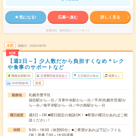
気になる!
応募へ進む
詳しく見る
派遣会社
株式会社ニッソーネット
未読
掲載日
2026/08/05
NEW
【週2日～】少人数だから負担すくなめ＊レク
や食事のサポートなど
職種未経験OK
交通費別途支給あり
土日祝日が休み
残業なし
WEB登録OK
派遣
札幌市豊平区
勤務地
福住駅から---分／月寒中央駅から---分／平岸(札幌市営)駅か
ら---分／南平岸駅から---分／中の島駅から---分
週2日～OK ■曜日固定の相談OK！ ■希望の曜日があればご相
曜日頻度
談ください！
9:00～18:00（休憩60分）■ご希望があれば下記シフトも
時間
OK！早番 7:00～16:00遅番 …