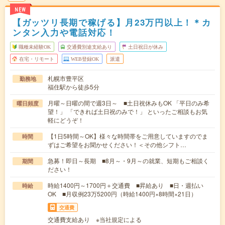
NEW
【ガッツリ長期で稼げる】月23万円以上！＊カ
ンタン入力や電話対応！
職種未経験OK
交通費別途支給あり
土日祝日が休み
在宅・リモート
WEB登録OK
派遣
札幌市豊平区
勤務地
福住駅から徒歩5分
月曜～日曜の間で週3日～ ■土日祝休みもOK 「平日のみ希
曜日頻度
望！」 「できれば土日祝のみで！」 といったご相談もお気
軽にどうぞ！
【1日5時間～OK】様々な時間帯をご用意していますのでま
時間
ずはご希望をお聞かせください！＜その他シフト…
急募！即日～長期 ■8月～・9月～の就業、短期もご相談く
期間
ださい！
時給1400円～1700円＋交通費 ■昇給あり ■日・週払い
時給
OK ■月収例23万5200円（時給1400円×8時間×21日）
交通費
交通費支給あり ※当社規定による