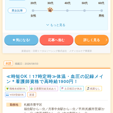
20代
30代
40代
50代
60代
男女比率
女性
男性
もっと見る
気になる!
応募へ進む
詳しく見る
派遣会社
日研トータルソーシング株式会社 メディカルケア事業部
未読
掲載日
2026/08/03
≪時短OK！17時定時≫体温・血圧の記録メイ
ン＊看護師資格で高時給1900円！
職種未経験OK
交通費別途支給あり
土日祝日が休み
残業なし
WEB登録OK
派遣
札幌市豊平区
勤務地
福住駅から---分／月寒中央駅から---分／平岸(札幌市営)駅か
ら---分／南平岸駅から---分／中の島駅から---分