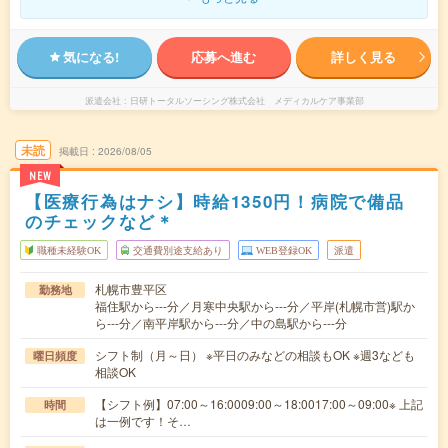
気になる!
応募へ進む
詳しく見る
派遣会社
日研トータルソーシング株式会社 メディカルケア事業部
未読
掲載日
2026/08/05
NEW
【医療行為はナシ】時給1350円！病院で備品
のチェックなど＊
職種未経験OK
交通費別途支給あり
WEB登録OK
派遣
札幌市豊平区
勤務地
福住駅から---分／月寒中央駅から---分／平岸(札幌市営)駅か
ら---分／南平岸駅から---分／中の島駅から---分
シフト制（月～日） ※平日のみなどの相談もOK ※週3なども
曜日頻度
相談OK
【シフト例】07:00～16:0009:00～18:0017:00～09:00※ 上記
時間
は一例です！そ…