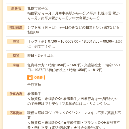
札幌市豊平区
勤務地
福住駅から---分／月寒中央駅から---分／平岸(札幌市営)駅か
ら---分／南平岸駅から---分／中の島駅から---分
シフト制（月～日） ※平日のみなどの相談もOK ※週3なども
曜日頻度
相談OK
【シフト例】07:00～16:0009:00～18:0017:00～09:00※ 上記
時間
は一例です！そ…
即日～2ヶ月以上
期間
無資格の方：時給1350円～1687円 / 介護福祉士：時給1550
時給
円～1937円 / 初任者以上：時給1450円～1812円
交通費
全額支給
看護助手
仕事内容
＼無資格・未経験OKの看護助手／医療行為は一切行わない
ので未経験でも安心！▽具体的には…・リネンやシ…
職種未経験OK / ブランクOK / パソコンスキル不要 / 英語力不
応募資格
要
＼無資格＊未経験OK／★年齢不問・ブランクOK★履歴書不
要・来社不要（電話登録OK）★社会保険完備＼…