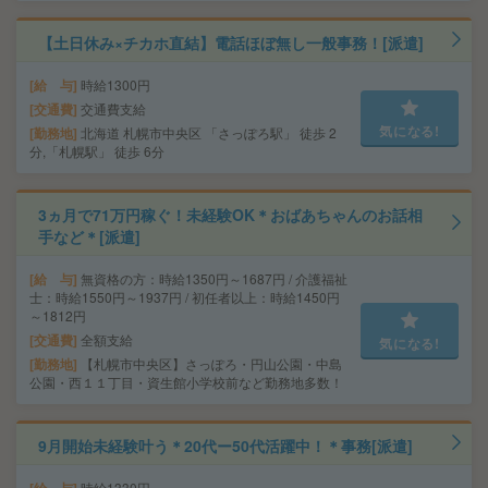
【土日休み×チカホ直結】電話ほぼ無し一般事務！[派遣]
給 与
時給1300円
交通費
交通費支給
気になる!
勤務地
北海道 札幌市中央区 「さっぽろ駅」 徒歩 2
分,「札幌駅」 徒歩 6分
3ヵ月で71万円稼ぐ！未経験OK＊おばあちゃんのお話相
手など＊[派遣]
給 与
無資格の方：時給1350円～1687円 / 介護福祉
士：時給1550円～1937円 / 初任者以上：時給1450円
～1812円
交通費
全額支給
気になる!
勤務地
【札幌市中央区】さっぽろ・円山公園・中島
公園・西１１丁目・資生館小学校前など勤務地多数！
9月開始未経験叶う＊20代ー50代活躍中！＊事務[派遣]
時給1330円