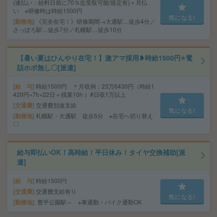
(速払い：給料日前に70％迄受取可能/規定有)＋月払
い ※研修時は時給1500円
気になる!
勤務地
《完全在宅！》研修期間→大通駅…徒歩4分／
さっぽろ駅…徒歩7分／札幌駅…徒歩10分
【暑い夏はひんやり在宅！】激アマ採用❥時給1500円⭐電
話ホボ無し〇[派遣]
給 与
時給1500円 ＊月収例：23万6430円（時給1
420円×7h×22日＋残業10h ）#日収1万以上
交通費
交通費別途支給
気になる!
勤務地
札幌駅・大通駅 徒歩5分 ※在宅へ切り替え
〇
給与即払いOK！高時給！平日休み！タイヤ交換補助[派
遣]
給 与
時給1500円
交通費
交通費支給有り
気になる!
勤務地
豊平公園駅～ ※車通勤・バイク通勤OK