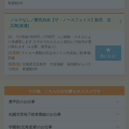
車通勤OK
ノルマなし／髪色自由【ザ・ノースフェイス】販売 北
広島[派遣]
給 与
時給1500円～1700円 ※ご経験・スキルによ
り考慮致します スマホでかんたんに前払いで給与が受
け取れます（※上限、条件あり）
交通費
マイカー通勤の方はガソリン代支給／駐車場
気になる!
完備
勤務地
北海道北広島市 大谷地駅、福住駅からバス
で25分 車通勤OK
その他、こちらのお仕事もオススメです
豊平区のお仕事
札幌市営地下鉄東豊線のお仕事
学園前(北海道)駅のお仕事