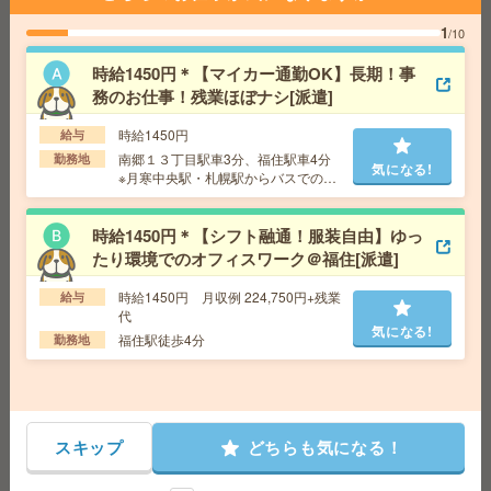
給 与
時給1450円＋交
1
/10
交通費
交通費別途規定支給
気になる!
時給1450円＊【マイカー通勤OK】長期！事
勤務地
札幌市営東西線 西11丁目駅 1分
務のお仕事！残業ほぼナシ[派遣]
時給1450円
給与
【未経験OK！電話なし】4ケタの数字データ入力#1日3h
南郷１３丁目駅車3分、福住駅車4分
～OK#週2～[派遣]
勤務地
気になる!
※月寒中央駅・札幌駅からバスでの通
勤交通費も可能です！
給 与
時給1700円～時給1800円 ◆昇給あり ◆日
払い(速払い：給料日前に70％まで受取可能/規定有)＋
時給1450円＊【シフト融通！服装自由】ゆっ
月払い
たり環境でのオフィスワーク＠福住[派遣]
交通費
交通費全額支給
気になる!
勤務地
「さっぽろ駅」徒歩1分、「札幌駅」徒歩4
時給1450円 月収例 224,750円+残業
給与
分、「大通駅」徒歩7分
代
気になる!
福住駅徒歩4分
勤務地
高時給！車通勤OK！平日休み！日勤のお仕事！調理業務
[派遣]
給 与
時給1250円
スキップ
どちらも気になる！
交通費
交通費支給有り
気になる!
勤務地
新得駅～車7分 ※車通勤OK