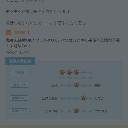
モクモク作業が得意な方にピッタリ
電話対応がないのでコールが苦手な方も安心
応募資格
職種未経験OK / ブランクOK / パソコンスキル不要 / 英語力不要
＊未経験OK！
※高校生は不可
職場の雰囲気
年齢層
20代
30代
40代
50代
60代
男女比率
女性
男性
職場の様子
活気がある
しずか
仕事の仕方
テキパキ
コツコツ