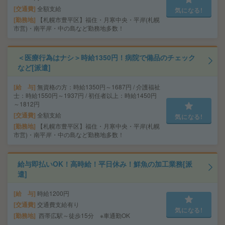
交通費
全額支給
気になる!
勤務地
【札幌市豊平区】福住・月寒中央・平岸(札幌
市営)・南平岸・中の島など勤務地多数！
＜医療行為はナシ＞時給1350円！病院で備品のチェック
など[派遣]
給 与
無資格の方：時給1350円～1687円 / 介護福祉
士：時給1550円～1937円 / 初任者以上：時給1450円
～1812円
交通費
全額支給
気になる!
勤務地
【札幌市豊平区】福住・月寒中央・平岸(札幌
市営)・南平岸・中の島など勤務地多数！
給与即払いOK！高時給！平日休み！鮮魚の加工業務[派
遣]
給 与
時給1200円
交通費
交通費支給有り
気になる!
勤務地
西帯広駅～徒歩15分 ※車通勤OK