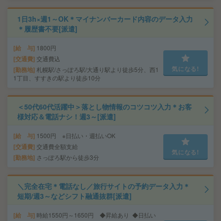
1日3h×週1～OK＊マイナンバーカード内容のデータ入力
＊履歴書不要[派遣]
給 与
1800円
交通費
交通費込
気になる!
勤務地
札幌駅/さっぽろ駅/大通り駅より徒歩5分、西1
1丁目、すすきの駅より徒歩10分
＜50代60代活躍中＞落とし物情報のコツコツ入力＊お客
様対応＆電話ナシ！週3～[派遣]
給 与
1500円 ※日払い・週払いOK
交通費
交通費全額支給
気になる!
勤務地
さっぽろ駅から徒歩3分
＼完全在宅＊電話なし／旅行サイトの予約データ入力＊
短期/週3～などシフト融通抜群[派遣]
給 与
時給1550円～1650円 ◆昇給あり ◆日払い