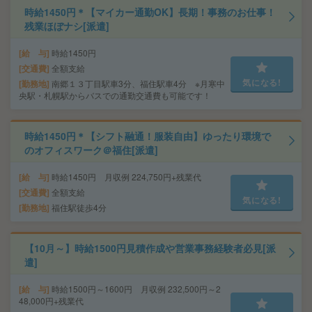
時給1450円＊【マイカー通勤OK】長期！事務のお仕事！
残業ほぼナシ[派遣]
給 与
時給1450円
交通費
全額支給
気になる!
勤務地
南郷１３丁目駅車3分、福住駅車4分 ※月寒中
央駅・札幌駅からバスでの通勤交通費も可能です！
時給1450円＊【シフト融通！服装自由】ゆったり環境で
のオフィスワーク＠福住[派遣]
給 与
時給1450円 月収例 224,750円+残業代
交通費
全額支給
気になる!
勤務地
福住駅徒歩4分
【10月～】時給1500円見積作成や営業事務経験者必見[派
遣]
給 与
時給1500円～1600円 月収例 232,500円～2
48,000円+残業代