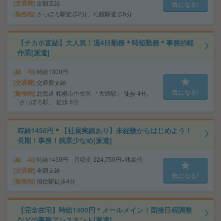
交通費
全額支給
気になる!
勤務地
さっぽろ駅徒歩2分、札幌駅徒歩5分
【チカホ直結】大人気！週4日勤務＊時短勤務＊事務的軽
作業[派遣]
給 与
時給1300円
交通費
交通費支給
気になる!
勤務地
北海道 札幌市中央区 「大通駅」 徒歩 4分,
「さっぽろ駅」 徒歩 5分
時給1450円＊【社員実績あり】未経験からはじめよう！
長期！事務！残業少なめ[派遣]
給 与
時給1450円 月収例 224,750円+残業代
交通費
全額支給
気になる!
勤務地
福住駅徒歩4分
【完全在宅】時給1400円＊メールメイン！面接日程調整
などの事務アシスタント[派遣]