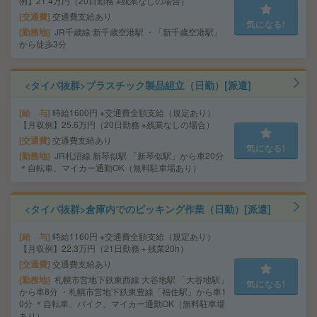
例】21.4万円（20日勤務 ※残業なしの場合）
交通費
交通費支給あり
気になる!
勤務地
JR千歳線 新千歳空港駅 ・「新千歳空港駅」
から徒歩3分
<タイパ抜群>プラスチック製品組立（日勤）[派遣]
給 与
時給1600円 ※交通費全額支給（規定あり）
【月収例】25.6万円（20日勤務 ※残業なしの場合）
交通費
交通費支給あり
気になる!
勤務地
JR札沼線 新琴似駅 「新琴似駅」から車20分
＊自転車、マイカー通勤OK（無料駐車場あり）
<タイパ抜群>倉庫内でのピッキング作業（日勤）[派遣]
給 与
時給1160円 ※交通費全額支給（規定あり）
【月収例】22.3万円（21日勤務＋残業20h）
交通費
交通費支給あり
勤務地
札幌市営地下鉄東西線 大谷地駅 「大谷地駅」
気になる!
から車8分 ・札幌市営地下鉄東豊線「福住駅」から車1
0分 ＊自転車、バイク、マイカー通勤OK（無料駐車場
あり）