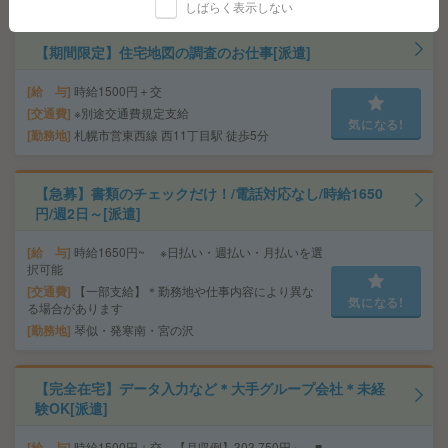
しばらく表示しない
【期間限定】住宅地図の調査のお仕事[派遣]
給 与
時給1500円＋交
交通費
※別途交通費規定支給
気になる!
勤務地
札幌市営東西線 西11丁目駅 徒歩5分
【急募】書類のチェックだけ！/電話対応なし/時給1650
円/週2日～[派遣]
給 与
時給1650円~ ※日払い・週払い・月払いを選
択可能
交通費
【一部支給】＊勤務地や仕事内容により異な
気になる!
る場合があります
勤務地
琴似・発寒南・宮の沢
【完全在宅】データ入力など＊大手グループ会社＊未経
験OK[派遣]
給 与
時給1500円＋交 【月収例】303,750円～ ■