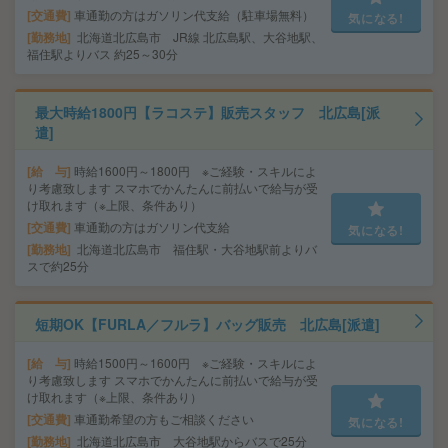
交通費
車通勤の方はガソリン代支給（駐車場無料）
気になる!
勤務地
北海道北広島市 JR線 北広島駅、大谷地駅、
福住駅よりバス 約25～30分
最大時給1800円【ラコステ】販売スタッフ 北広島[派
遣]
給 与
時給1600円～1800円 ※ご経験・スキルによ
り考慮致します スマホでかんたんに前払いで給与が受
け取れます（※上限、条件あり）
交通費
車通勤の方はガソリン代支給
気になる!
勤務地
北海道北広島市 福住駅・大谷地駅前よりバ
スで約25分
短期OK【FURLA／フルラ】バッグ販売 北広島[派遣]
給 与
時給1500円～1600円 ※ご経験・スキルによ
り考慮致します スマホでかんたんに前払いで給与が受
け取れます（※上限、条件あり）
交通費
車通勤希望の方もご相談ください
気になる!
勤務地
北海道北広島市 大谷地駅からバスで25分