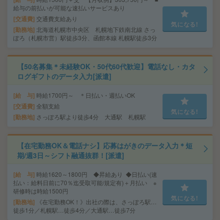
給与の前払いが可能な速払いサービスあり
交通費
交通費支給あり
気になる!
勤務地
北海道札幌市中央区 札幌地下鉄南北線 さっ
ぽろ（札幌市営）駅徒歩3分、函館本線 札幌駅徒歩3分
【50名募集＊未経験OK・50代60代歓迎】電話なし・カタ
ログギフトのデータ入力[派遣]
給 与
時給1700円～ ＊日払い・週払いOK
交通費
全額支給
気になる!
勤務地
さっぽろ駅より徒歩4分 大通駅 札幌駅
【在宅勤務OK＆電話ナシ】応募はがきのデータ入力＊短
期/週3日～シフト融通抜群！[派遣]
給 与
時給1620～1800円 ◆昇給あり ◆日払い(速
払い：給料日前に70％迄受取可能/規定有)＋月払い ※
研修時は時給1500円
気になる!
勤務地
《在宅勤務OK！》出社の際は、さっぽろ駅…
徒歩1分／札幌駅…徒歩4分／大通駅…徒歩7分