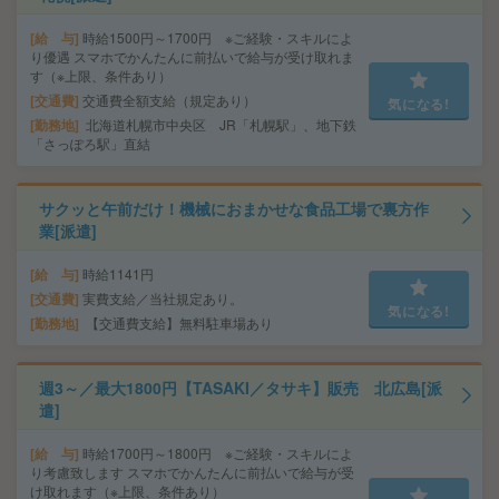
給 与
時給1500円～1700円 ※ご経験・スキルによ
り優遇 スマホでかんたんに前払いで給与が受け取れま
す（※上限、条件あり）
交通費
交通費全額支給（規定あり）
気になる!
勤務地
北海道札幌市中央区 JR「札幌駅」、地下鉄
「さっぽろ駅」直結
サクッと午前だけ！機械におまかせな食品工場で裏方作
業[派遣]
給 与
時給1141円
交通費
実費支給／当社規定あり。
気になる!
勤務地
【交通費支給】無料駐車場あり
週3～／最大1800円【TASAKI／タサキ】販売 北広島[派
遣]
給 与
時給1700円～1800円 ※ご経験・スキルによ
り考慮致します スマホでかんたんに前払いで給与が受
け取れます（※上限、条件あり）