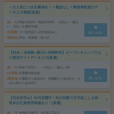
＜大人気につき応募強化！＞電話なし＊郵便再配達のデ
ータ入力業務[派遣]
給 与
時給1650円～時給2000円 ※日払い・週払
い・月払いを選択可能
交通費
【一部支給】※社内規定あり
気になる!
勤務地
琴似・発寒南・宮の沢
【30名！未経験×週3日×5時間OK】オープンキャンパスな
ど就活サイトデータ入力[派遣]
給 与
時給1700円～ ＊日払い・週払いOK
交通費
交通費全額支給
気になる!
勤務地
大通駅から徒歩3分・札幌駅から徒歩5分・さ
っぽろ駅から徒歩6分
【完全在宅☕︎】40代活躍中！AIが自動で文字起こし＆回
答＠正社員登用実績あり！[派遣]
給 与
▼時給1680円 #日収1万以上