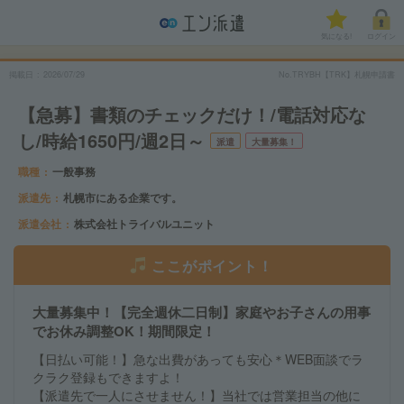
気になる!
ログイン
掲載日
2026/07/29
No.TRYBH【TRK】札幌申請書
【急募】書類のチェックだけ！/電話対応な
し/時給1650円/週2日～
派遣
大量募集！
職種
一般事務
派遣先
札幌市にある企業です。
派遣会社
株式会社トライバルユニット
ここがポイント！
大量募集中！【完全週休二日制】家庭やお子さんの用事
でお休み調整OK！期間限定！
【日払い可能！】急な出費があっても安心＊WEB面談でラ
クラク登録もできますよ！
【派遣先で一人にさせません！】当社では営業担当の他に