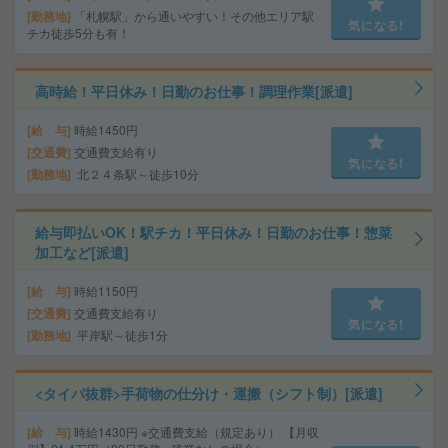
勤務地
「札幌駅」から通いやすい！その他エリア駅
気になる!
チカ徒歩5分も有！
高時給！平日休み！日勤のお仕事！調理作業[派遣]
給 与
時給1450円
交通費
交通費支給有り
気になる!
勤務地
北２４条駅～徒歩10分
給与即払いOK！駅チカ！平日休み！日勤のお仕事！惣菜
加工など[派遣]
給 与
時給1150円
交通費
交通費支給有り
気になる!
勤務地
平岸駅～徒歩1分
<タイパ抜群>手荷物の仕分け・運搬（シフト制）[派遣]
給 与
時給1430円 ※交通費支給（規定あり） 【月収