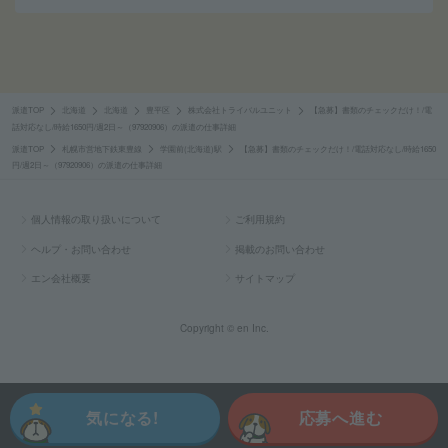
派遣TOP
北海道
北海道
豊平区
株式会社トライバルユニット
【急募】書類のチェックだけ！/電
話対応なし/時給1650円/週2日～（97920906）の派遣の仕事詳細
派遣TOP
札幌市営地下鉄東豊線
学園前(北海道)駅
【急募】書類のチェックだけ！/電話対応なし/時給1650
円/週2日～（97920906）の派遣の仕事詳細
個人情報の取り扱いについて
ご利用規約
ヘルプ・お問い合わせ
掲載のお問い合わせ
エン会社概要
サイトマップ
Copyright © en Inc.
気になる!
応募へ進む