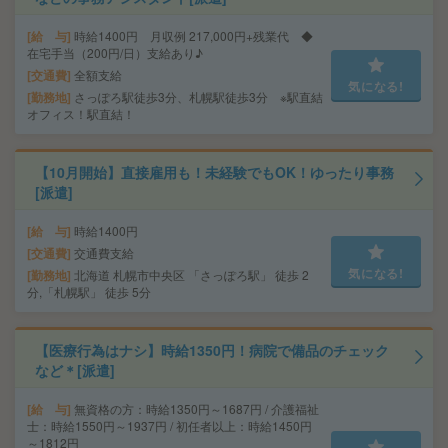
給 与
時給1400円 月収例 217,000円+残業代 ◆
在宅手当（200円/日）支給あり♪
交通費
全額支給
気になる!
勤務地
さっぽろ駅徒歩3分、札幌駅徒歩3分 ※駅直結
オフィス！駅直結！
【10月開始】直接雇用も！未経験でもOK！ゆったり事務
[派遣]
給 与
時給1400円
交通費
交通費支給
気になる!
勤務地
北海道 札幌市中央区 「さっぽろ駅」 徒歩 2
分,「札幌駅」 徒歩 5分
【医療行為はナシ】時給1350円！病院で備品のチェック
など＊[派遣]
給 与
無資格の方：時給1350円～1687円 / 介護福祉
士：時給1550円～1937円 / 初任者以上：時給1450円
～1812円