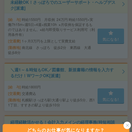
未経験OK！さっぽろでのユーザーサポート・ヘルプデス
ク[派遣]
給 与
時給1550円 月収例 24万円 時給1550円×実
働7h15m×週5日×4週+残業10h ※月収例を保証するも
のではありません。※給与即受取りサービス利用可（利
用条件有）
気になる!
交通費
1ヶ月3万円を上限として実費支給
勤務地
南北線 さっぽろ 徒歩2分 東西線 大通
徒歩8分
＼週1～＆時短もOK／図書館、新規書籍の情報を入力す
るだけ！WワークOK[派遣]
給 与
時給1800円
交通費
交通費込
気になる!
勤務地
札幌駅/さっぽろ駅/大通り駅より徒歩5分、西1
1丁目、すすきの駅より徒歩10分
経理経験活かせる！会計入力メインの経理事務(時短相談
OK)[派遣]
どちらのお仕事が気になりますか？