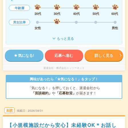
年齢層
20代
30代
40代
50代
60代
男女比率
女性
男性
もっと見る
気になる!
応募へ進む
詳しく見る
派遣会社
株式会社ニッソーネット
興味があったら「★気になる！」をタップ！
「気になる！」を押しておくと、派遣会社から
「面談確約」
や
「応募歓迎」
が届きます！
未読
掲載日
2026/08/01
【小規模施設だから安心】未経験OK＊お話し