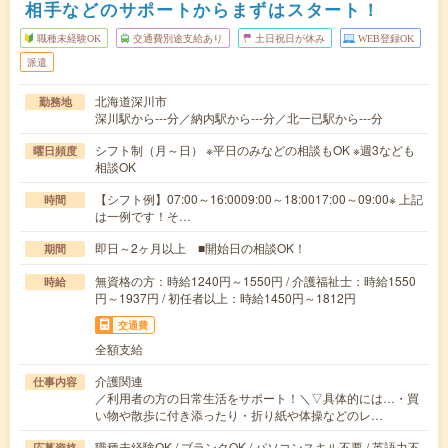
相手などのサポートからまずはスタート！
職種未経験OK
交通費別途支給あり
土日祝日が休み
WEB登録OK
派遣
北海道深川市
勤務地
深川駅から---分／納内駅から---分／北一已駅から---分
シフト制（月～日） ※平日のみなどの相談もOK ※週3なども
曜日頻度
相談OK
【シフト例】07:00～16:0009:00～18:0017:00～09:00※ 上記
時間
は一例です！そ…
即日～2ヶ月以上 ■開始日の相談OK！
期間
無資格の方：時給1240円～1550円 / 介護福祉士：時給1550
時給
円～1937円 / 初任者以上：時給1450円～1812円
交通費
全額支給
介護関連
仕事内容
／利用者の方の日常生活をサポート！＼▽具体的には…・買
い物や散歩に付き添ったり・折り紙や体操などのレ…
職種未経験OK / ブランクOK / パソコンスキル不要 / 英語力不
応募資格