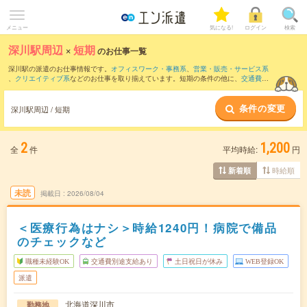
メニュー
気になる!
ログイン
検索
深川駅周辺
×
短期
のお仕事一覧
深川駅の派遣のお仕事情報です。
オフィスワーク・事務系
、
営業・販売・サービス系
、
クリエイティブ系
などのお仕事を取り揃えています。短期の条件の他に、
交通費別
途支給あり
、
職種未経験OK
、
友だちと一緒の応募OK
などでもお探し頂けます。
条件の変更
深川駅周辺 / 短期
2
1,200
全
件
平均時給:
円
時給順
新着順
未読
掲載日
2026/08/04
＜医療行為はナシ＞時給1240円！病院で備品
のチェックなど
職種未経験OK
交通費別途支給あり
土日祝日が休み
WEB登録OK
派遣
北海道深川市
勤務地