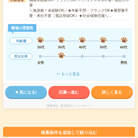
要
＼無資格＊未経験OK／★年齢不問・ブランクOK★履歴書不
要・来社不要（電話登録OK）★社会保険完備＼…
職場の雰囲気
年齢層
20代
30代
40代
50代
60代
男女比率
女性
男性
もっと見る
気になる!
応募へ進む
詳しく見る
派遣会社
株式会社ニッソーネット
検索条件を追加して絞り込む