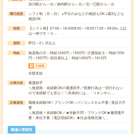
深川駅から---分／納内駅から---分／北一已駅から---分
シフト制（月～日） ※平日のみなどの相談もOK ※週3なども
曜日頻度
相談OK
【シフト例】07:00～16:0009:00～18:0017:00～09:00※ 上記
時間
は一例です！そ…
即日～2ヶ月以上
期間
無資格の方：時給1240円～1550円 / 介護福祉士：時給1550
時給
円～1937円 / 初任者以上：時給1450円～1812円
交通費
全額支給
看護助手
仕事内容
＼無資格・未経験OKの看護助手／医療行為は一切行わない
ので未経験でも安心！▽具体的には…・リネンやシ…
職種未経験OK / ブランクOK / パソコンスキル不要 / 英語力不
応募資格
要
＼無資格＊未経験OK／★年齢不問・ブランクOK★履歴書不
要・来社不要（電話登録OK）★社会保険完備＼…
職場の雰囲気