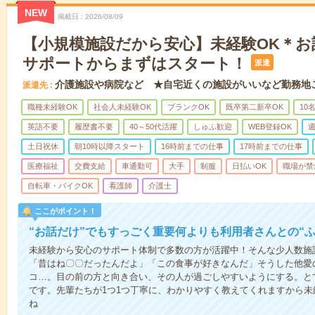
NEW
掲載日
2026/08/09
【小規模施設だから安心】未経験OK＊お
サポートからまずはスタート！
派遣
介護施設や病院など ★自宅近くの施設がいいなど勤務地
派遣先
職種未経験OK
社会人未経験OK
ブランクOK
既卒第二新卒OK
10
英語不要
履歴書不要
40～50代活躍
しゅふ歓迎
WEB登録OK
週
土日祝休
朝10時以降スタート
16時前までの仕事
17時前までの仕事
医療福祉
交費支給
車通勤可
大手
制服
日払いOK
職場が禁
自転車・バイクOK
看護師
介護士
ここがポイント！
“お話だけ”でもすっごく重要何よりも利用者さんとの“
未経験から安心のサポート体制で多数の方が活躍中！そんな少人数施
「昔はね〇〇だったんだよ」「この食事が好きなんだ」そうした他愛
コ…。目の前の方と向き合い、その人が過ごしやすいようにする。と
です。先輩たちが1つ1つ丁寧に、わかりやすく教えてくれますから
ね