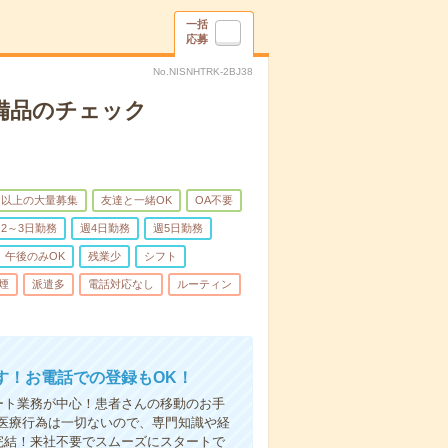
一括
応募
No.NISNHTRK-2BJ38
で備品のチェック
名以上の大量募集
友達と一緒OK
OA不要
2～3日勤務
週4日勤務
週5日勤務
午後のみOK
残業少
シフト
煙
派遣多
電話対応なし
ルーティン
す！お電話での登録もOK！
ート業務が中心！患者さんの移動のお手
医療行為は一切ないので、専門知識や経
完結！来社不要でスムーズにスタートで