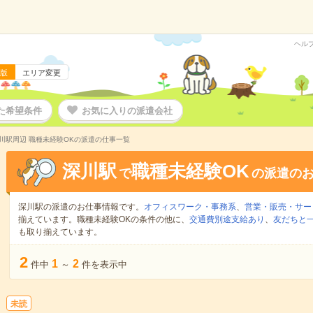
ヘル
版
エリア変更
た希望条件
お気に入りの派遣会社
川駅周辺 職種未経験OKの派遣の仕事一覧
深川駅
職種未経験OK
で
の派遣の
深川駅の派遣のお仕事情報です。
オフィスワーク・事務系
、
営業・販売・サー
揃えています。職種未経験OKの条件の他に、
交通費別途支給あり
、
友だちと一
も取り揃えています。
2
1
2
件中
～
件を表示中
未読