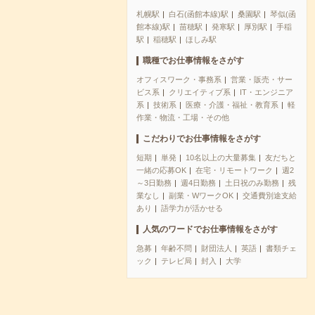
札幌駅
白石(函館本線)駅
桑園駅
琴似(函
館本線)駅
苗穂駅
発寒駅
厚別駅
手稲
駅
稲穂駅
ほしみ駅
職種でお仕事情報をさがす
オフィスワーク・事務系
営業・販売・サー
ビス系
クリエイティブ系
IT・エンジニア
系
技術系
医療・介護・福祉・教育系
軽
作業・物流・工場・その他
こだわりでお仕事情報をさがす
短期
単発
10名以上の大量募集
友だちと
一緒の応募OK
在宅・リモートワーク
週2
～3日勤務
週4日勤務
土日祝のみ勤務
残
業なし
副業・WワークOK
交通費別途支給
あり
語学力が活かせる
人気のワードでお仕事情報をさがす
急募
年齢不問
財団法人
英語
書類チェ
ック
テレビ局
封入
大学