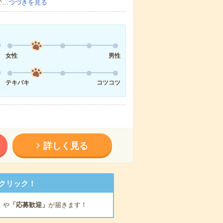
で…
つづきを見る
女性
男性
テキパキ
コツコツ
詳しく見る
クリック！
」
や
「応募歓迎」
が届きます！