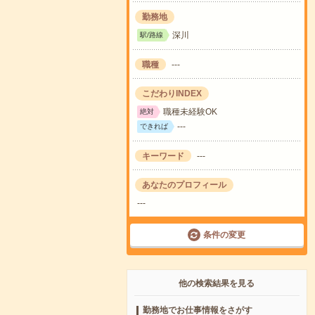
勤務地
深川
駅/路線
職種
---
こだわりINDEX
職種未経験OK
絶対
---
できれば
キーワード
---
あなたのプロフィール
---
条件の変更
他の検索結果を見る
勤務地でお仕事情報をさがす