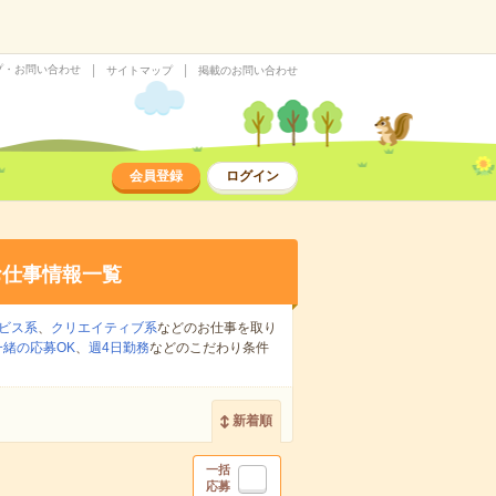
プ・お問い合わせ
サイトマップ
掲載のお問い合わせ
会員登録
ログイン
お仕事情報一覧
ビス系
、
クリエイティブ系
などのお仕事を取り
緒の応募OK
、
週4日勤務
などのこだわり条件
新着順
一括
応募