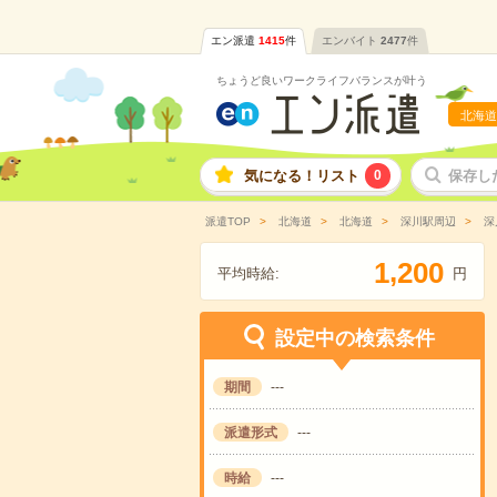
エン派遣
1415
件
エンバイト
2477
件
ちょうど良いワークライフバランスが叶う
北海道
気になる！リスト
0
保存し
派遣TOP
北海道
北海道
深川駅周辺
深
,
1
2
0
0
平均時給:
円
設定中の検索条件
期間
---
派遣形式
---
時給
---