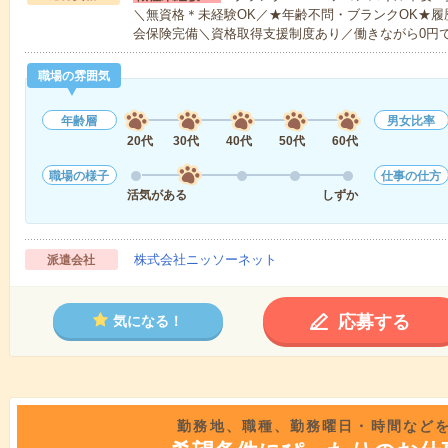
＼無資格＊未経験OK／★年齢不問・ブランクOK★履
会保険完備＼資格取得支援制度あり／働きながら0円
職場の雰囲気
年齢層
男女比率
20代
30代
40代
50代
60代
職場の様子
仕事の仕方
活気がある
しずか
株式会社ニッソーネット
派遣会社
応募する
気になる！
勤務地、職種、勤務曜日・時間など