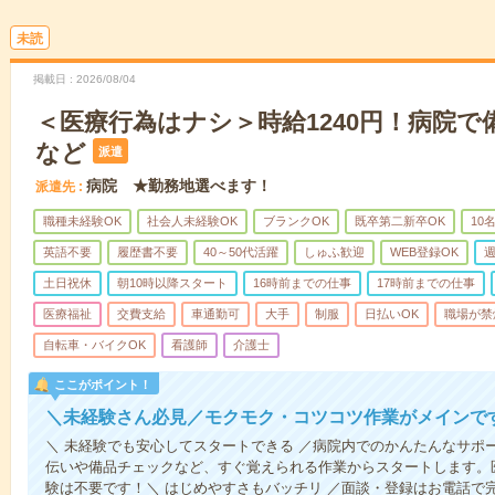
未読
掲載日
2026/08/04
＜医療行為はナシ＞時給1240円！病院
など
派遣
病院 ★勤務地選べます！
派遣先
職種未経験OK
社会人未経験OK
ブランクOK
既卒第二新卒OK
10
英語不要
履歴書不要
40～50代活躍
しゅふ歓迎
WEB登録OK
週
土日祝休
朝10時以降スタート
16時前までの仕事
17時前までの仕事
医療福祉
交費支給
車通勤可
大手
制服
日払いOK
職場が禁
自転車・バイクOK
看護師
介護士
ここがポイント！
＼未経験さん必見／モクモク・コツコツ作業がメインで
＼ 未経験でも安心してスタートできる ／病院内でのかんたんなサポ
伝いや備品チェックなど、すぐ覚えられる作業からスタートします。
験は不要です！＼ はじめやすさもバッチリ ／面談・登録はお電話で