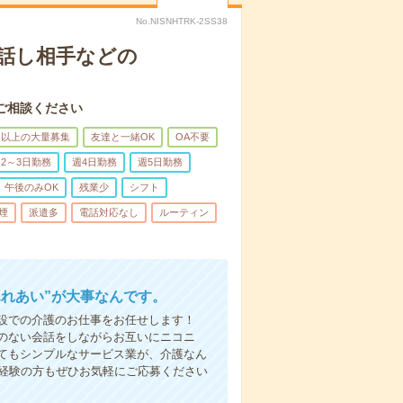
No.NISNHTRK-2SS38
話し相手などの
ご相談ください
名以上の大量募集
友達と一緒OK
OA不要
2～3日勤務
週4日勤務
週5日勤務
午後のみOK
残業少
シフト
煙
派遣多
電話対応なし
ルーティン
ふれあい”が大事なんです。
設での介護のお仕事をお任せします！
のない会話をしながらお互いにニコニ
てもシンプルなサービス業が、介護なん
未経験の方もぜひお気軽にご応募ください