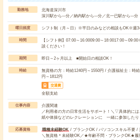
勤務地
北海道深川市
深川駅から---分／納内駅から---分／北一已駅から---分
曜日頻度
シフト制（月～日）※平日のみなどの相談もOK※週3
時間
【シフト例】07:00～16:0009:00～18:0017:00
談ください！
期間
即日～2ヶ月以上 ■開始日の相談OK！
時給
無資格の方：時給1240円～1550円 / 介護福祉士：時給1
円～1812円
交通費
全額支給
仕事内容
介護関連
／利用者の方の日常生活をサポート！＼▽具体的には
紙や体操などのレクレーションに 一緒に参加したり
応募資格
職種未経験OK
/ ブランクOK / パソコンスキル不要 /
＼無資格＊未経験OK／★年齢不問・ブランクOK★履