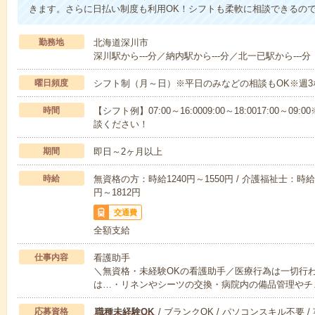
きます。さらに日払い制度も利用OK！シフトも柔軟に相談できるの
勤務地
北海道深川市
深川駅から---分／納内駅から---分／北一已駅から---分
曜日頻度
シフト制（月～日）※平日のみなどの相談もOK※週3
時間
【シフト例】07:00～16:0009:00～18:0017:00
談ください！
期間
即日～2ヶ月以上
時給
無資格の方：時給1240円～1550円 / 介護福祉士：時給1
円～1812円
交通費
全額支給
仕事内容
看護助手
＼無資格・未経験OKの看護助手／医療行為は一切行
は…・リネンやシーツの交換・病院内の備品管理やチ
応募資格
職種未経験OK
/ ブランクOK / パソコンスキル不要 /