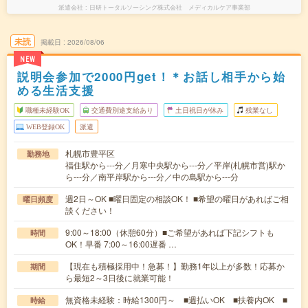
派遣会社
日研トータルソーシング株式会社 メディカルケア事業部
未読
掲載日
2026/08/06
NEW
説明会参加で2000円get！＊お話し相手から始
める生活支援
職種未経験OK
交通費別途支給あり
土日祝日が休み
残業なし
WEB登録OK
派遣
札幌市豊平区
勤務地
福住駅から---分／月寒中央駅から---分／平岸(札幌市営)駅か
ら---分／南平岸駅から---分／中の島駅から---分
週2日～OK ■曜日固定の相談OK！ ■希望の曜日があればご相
曜日頻度
談ください！
9:00～18:00（休憩60分）■ご希望があれば下記シフトも
時間
OK！早番 7:00～16:00遅番 …
【現在も積極採用中！急募！】勤務1年以上が多数！応募か
期間
ら最短2～3日後に就業可能！
無資格未経験：時給1300円～ ■週払いOK ■扶養内OK ■
時給