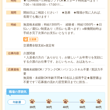
★1日4時間～の時短シフトOK★スタート時間選べます！
時間
7:00～16:009:00～17:0011:…
開始日はご相談ください！ ★急募 ★職場が気に入れば、
期間
長期でも働けます！
無資格未経験：時給1300円～ 経験者：時給1350円～★日
時給
払い／週払い制度あり（月払いも選べます）※稼働開始時は
手続き完了次第のお支払いとなります。
交通費
交通費全額支給※規定有
介護関連
仕事内容
＊入居者の方の「ありがとう」が嬉しい＊お年寄りを笑顔に
する介護のお仕事です。おじいちゃん、おばあちゃ…
職種未経験OK / ブランクOK / パソコンスキル不要 / 英語力不
応募資格
要
無資格・未経験OK年齢不問★10名以上採用予定★履歴書は
不要です▽応募後の流れ1)翌営業日までに担当…
職場の雰囲気
年齢層
20代
30代
40代
50代
60代