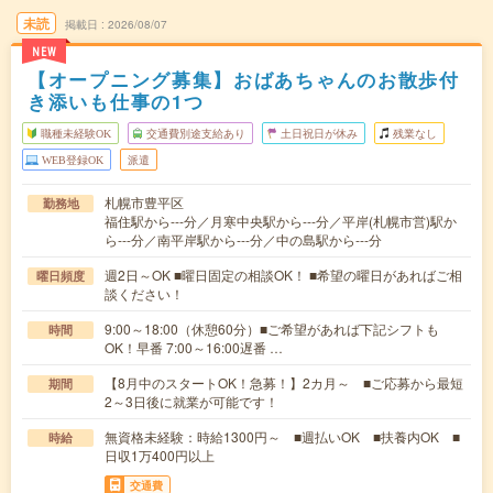
未読
掲載日
2026/08/07
NEW
【オープニング募集】おばあちゃんのお散歩付
き添いも仕事の1つ
職種未経験OK
交通費別途支給あり
土日祝日が休み
残業なし
WEB登録OK
派遣
札幌市豊平区
勤務地
福住駅から---分／月寒中央駅から---分／平岸(札幌市営)駅か
ら---分／南平岸駅から---分／中の島駅から---分
週2日～OK ■曜日固定の相談OK！ ■希望の曜日があればご相
曜日頻度
談ください！
9:00～18:00（休憩60分）■ご希望があれば下記シフトも
時間
OK！早番 7:00～16:00遅番 …
【8月中のスタートOK！急募！】2カ月～ ■ご応募から最短
期間
2～3日後に就業が可能です！
無資格未経験：時給1300円～ ■週払いOK ■扶養内OK ■
時給
日収1万400円以上
交通費