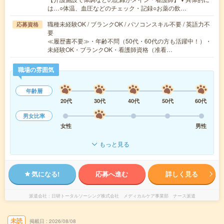
は…○体温、血圧などのチェック・記録○お薬の飲…
職種未経験OK / ブランクOK / パソコンスキル不要 / 英語力不
応募資格
要
≪履歴書不要≫・年齢不問（50代・60代の方も活躍中！）・
未経験OK・ブランクOK・看護師資格（准看…
職場の雰囲気
年齢層
20代
30代
40代
50代
60代
男女比率
女性
男性
もっと見る
気になる!
応募へ進む
詳しく見る
派遣会社
日研トータルソーシング株式会社 メディカルケア事業部 ナース派遣
未読
掲載日
2026/08/08