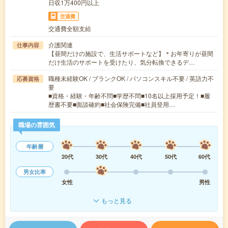
日収1万400円以上
交通費
交通費全額支給
介護関連
仕事内容
【昼間だけの施設で、生活サポートなど】＊お年寄りが昼間
だけ生活のサポートを受けたり、気分転換できるデ…
職種未経験OK / ブランクOK / パソコンスキル不要 / 英語力不
応募資格
要
■資格・経験・年齢不問■学歴不問■10名以上採用予定！■履
歴書不要■面談確約■社会保険完備■社員登用…
職場の雰囲気
年齢層
20代
30代
40代
50代
60代
男女比率
女性
男性
もっと見る