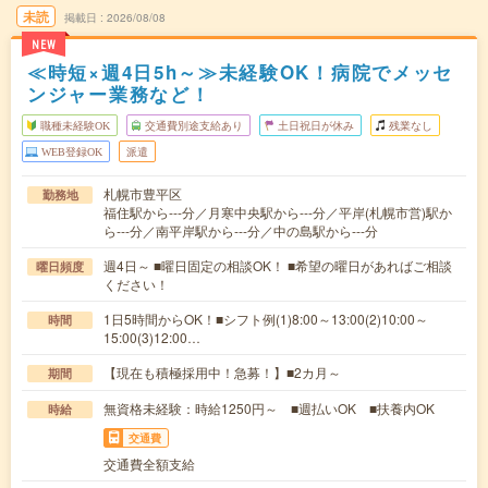
未読
掲載日
2026/08/08
NEW
≪時短×週4日5h～≫未経験OK！病院でメッセ
ンジャー業務など！
職種未経験OK
交通費別途支給あり
土日祝日が休み
残業なし
WEB登録OK
派遣
札幌市豊平区
勤務地
福住駅から---分／月寒中央駅から---分／平岸(札幌市営)駅か
ら---分／南平岸駅から---分／中の島駅から---分
週4日～ ■曜日固定の相談OK！ ■希望の曜日があればご相談
曜日頻度
ください！
1日5時間からOK！■シフト例(1)8:00～13:00(2)10:00～
時間
15:00(3)12:00…
【現在も積極採用中！急募！】■2カ月～
期間
無資格未経験：時給1250円～ ■週払いOK ■扶養内OK
時給
交通費
交通費全額支給