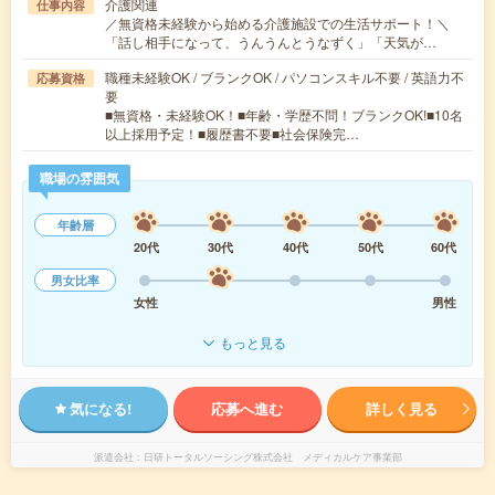
介護関連
仕事内容
／無資格未経験から始める介護施設での生活サポート！＼
「話し相手になって、うんうんとうなずく」「天気が…
職種未経験OK / ブランクOK / パソコンスキル不要 / 英語力不
応募資格
要
■無資格・未経験OK！■年齢・学歴不問！ブランクOK!■10名
以上採用予定！■履歴書不要■社会保険完…
職場の雰囲気
年齢層
20代
30代
40代
50代
60代
男女比率
女性
男性
もっと見る
気になる!
応募へ進む
詳しく見る
派遣会社
日研トータルソーシング株式会社 メディカルケア事業部