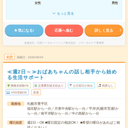
女性
男性
もっと見る
気になる!
応募へ進む
詳しく見る
派遣会社
日研トータルソーシング株式会社 メディカルケア事業部
未読
掲載日
2026/08/04
≪週2日～≫おばあちゃんの話し相手から始め
る生活サポート
職種未経験OK
交通費別途支給あり
土日祝日が休み
残業なし
WEB登録OK
派遣
札幌市豊平区
勤務地
福住駅から---分／月寒中央駅から---分／平岸(札幌市営)駅か
ら---分／南平岸駅から---分／中の島駅から---分
週2日～OK ■曜日固定の相談OK！ ■希望の曜日があればご相
曜日頻度
談ください！