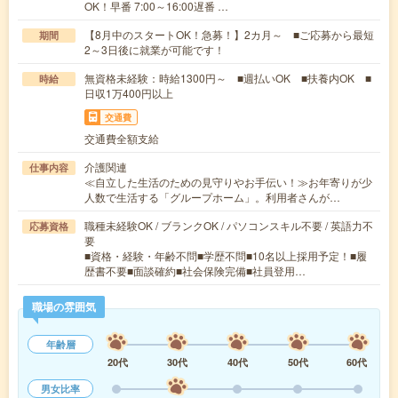
OK！早番 7:00～16:00遅番 …
【8月中のスタートOK！急募！】2カ月～ ■ご応募から最短
期間
2～3日後に就業が可能です！
無資格未経験：時給1300円～ ■週払いOK ■扶養内OK ■
時給
日収1万400円以上
交通費
交通費全額支給
介護関連
仕事内容
≪自立した生活のための見守りやお手伝い！≫お年寄りが少
人数で生活する「グループホーム」。利用者さんが…
職種未経験OK / ブランクOK / パソコンスキル不要 / 英語力不
応募資格
要
■資格・経験・年齢不問■学歴不問■10名以上採用予定！■履
歴書不要■面談確約■社会保険完備■社員登用…
職場の雰囲気
年齢層
20代
30代
40代
50代
60代
男女比率