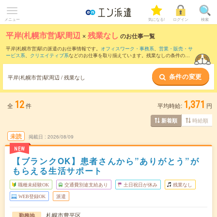
メニュー
気になる!
ログイン
検索
平岸(札幌市営)駅周辺
×
残業なし
のお仕事一覧
平岸(札幌市営)駅の派遣のお仕事情報です。
オフィスワーク・事務系
、
営業・販売・サ
ービス系
、
クリエイティブ系
などのお仕事を取り揃えています。残業なしの条件の他
に、
交通費別途支給あり
、
職種未経験OK
、
友だちと一緒の応募OK
などのこだわり条
件も取り揃えています。
条件の変更
平岸(札幌市営)駅周辺 / 残業なし
12
1,371
全
件
平均時給:
円
時給順
新着順
未読
掲載日
2026/08/09
NEW
【ブランクOK】患者さんから”ありがとう”が
もらえる生活サポート
職種未経験OK
交通費別途支給あり
土日祝日が休み
残業なし
WEB登録OK
派遣
札幌市豊平区
勤務地