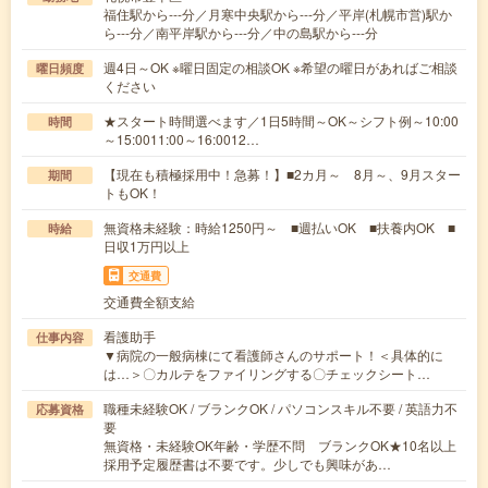
福住駅から---分／月寒中央駅から---分／平岸(札幌市営)駅か
ら---分／南平岸駅から---分／中の島駅から---分
週4日～OK ※曜日固定の相談OK ※希望の曜日があればご相談
曜日頻度
ください
★スタート時間選べます／1日5時間～OK～シフト例～10:00
時間
～15:0011:00～16:0012…
【現在も積極採用中！急募！】■2カ月～ 8月～、9月スター
期間
トもOK！
無資格未経験：時給1250円～ ■週払いOK ■扶養内OK ■
時給
日収1万円以上
交通費
交通費全額支給
看護助手
仕事内容
▼病院の一般病棟にて看護師さんのサポート！＜具体的に
は…＞〇カルテをファイリングする〇チェックシート…
職種未経験OK / ブランクOK / パソコンスキル不要 / 英語力不
応募資格
要
無資格・未経験OK年齢・学歴不問 ブランクOK★10名以上
採用予定履歴書は不要です。少しでも興味があ…