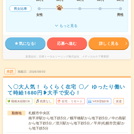
男女比率
女性
男性
もっと見る
気になる!
応募へ進む
詳しく見る
派遣会社
日研トータルソーシング株式会社 メディカルケア事業部
未読
掲載日
2026/08/03
＼〇大人気！ らくらく在宅 〇／ ゆったり働い
て時給1680円❥大手で安心！
職種未経験OK
残業なし
在宅・リモート
WEB登録OK
派遣
札幌市中央区
勤務地
南平岸駅から地下鉄5分／幌平橋駅から地下鉄5分／中の島駅
から地下鉄5分／澄川駅から地下鉄5分／平岸(札幌市営)駅か
ら地下鉄5分