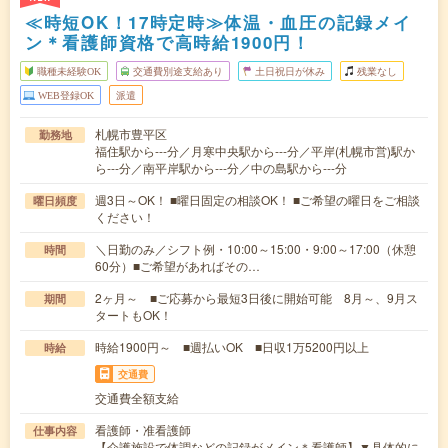
≪時短OK！17時定時≫体温・血圧の記録メイ
ン＊看護師資格で高時給1900円！
職種未経験OK
交通費別途支給あり
土日祝日が休み
残業なし
WEB登録OK
派遣
札幌市豊平区
勤務地
福住駅から---分／月寒中央駅から---分／平岸(札幌市営)駅か
ら---分／南平岸駅から---分／中の島駅から---分
週3日～OK！ ■曜日固定の相談OK！ ■ご希望の曜日をご相談
曜日頻度
ください！
＼日勤のみ／シフト例・10:00～15:00・9:00～17:00（休憩
時間
60分）■ご希望があればその…
2ヶ月～ ■ご応募から最短3日後に開始可能 8月～、9月ス
期間
タートもOK！
時給1900円～ ■週払いOK ■日収1万5200円以上
時給
交通費
交通費全額支給
看護師・准看護師
仕事内容
【介護施設で体調などの記録がメイン＊看護師】▼具体的に