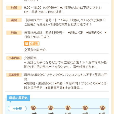
9:00～18:00（休憩60分）■ご希望があれば下記シフトも
時間
OK！早番 7:00～16:00遅番 …
【積極採用中！急募！】＊1年以上勤務している方が多数！
期間
ご応募から最短2～3日後の就業も相談可能です！
無資格未経験：時給1300円～ ■週払いOK ■扶養内OK ■
時給
日収1万400円以上
交通費
交通費全額支給
介護関連
仕事内容
≪お話し相手になるだけでも立派な介護！≫＊お年寄りが昼
間だけ生活のサポートを受けたり、気分転換できる…
職種未経験OK / ブランクOK / パソコンスキル不要 / 英語力不
応募資格
要
■無資格・未経験OK！■年齢・学歴不問！ブランクOK!■10名
以上採用予定！■履歴書不要■社会保険完…
職場の雰囲気
年齢層
20代
30代
40代
50代
60代