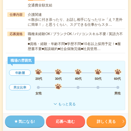
交通費全額支給
介護関連
仕事内容
≪散歩に付き添ったり、お話し相手になったり≫「え？意外
に簡単！」と思うくらい、スグできる仕事からスタ…
職種未経験OK / ブランクOK / パソコンスキル不要 / 英語力不
応募資格
要
■資格・経験・年齢不問■学歴不問■10名以上採用予定！■履
歴書不要■面談確約■社会保険完備■社員登用…
職場の雰囲気
年齢層
20代
30代
40代
50代
60代
男女比率
女性
男性
もっと見る
気になる!
応募へ進む
詳しく見る