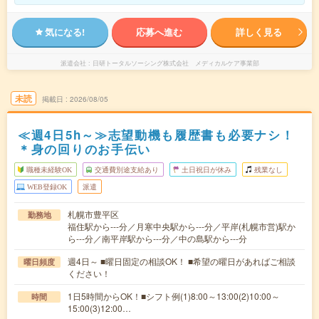
気になる!
応募へ進む
詳しく見る
派遣会社
日研トータルソーシング株式会社 メディカルケア事業部
未読
掲載日
2026/08/05
≪週4日5h～≫志望動機も履歴書も必要ナシ！
＊身の回りのお手伝い
職種未経験OK
交通費別途支給あり
土日祝日が休み
残業なし
WEB登録OK
派遣
札幌市豊平区
勤務地
福住駅から---分／月寒中央駅から---分／平岸(札幌市営)駅か
ら---分／南平岸駅から---分／中の島駅から---分
週4日～ ■曜日固定の相談OK！ ■希望の曜日があればご相談
曜日頻度
ください！
1日5時間からOK！■シフト例(1)8:00～13:00(2)10:00～
時間
15:00(3)12:00…