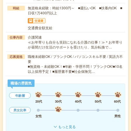
無資格未経験：時給1300円～ ■週払いOK ■扶養内OK ■
時給
日収1万400円以上
交通費
交通費全額支給
介護関連
仕事内容
≪お年寄りも自分も笑顔になれる介護の仕事！≫＊お年寄り
が昼間だけ生活のサポートを受けたり、気分転換で…
職種未経験OK / ブランクOK / パソコンスキル不要 / 英語力不
応募資格
要
■無資格・未経験OK！■年齢・学歴不問！ブランクOK!■10名
以上採用予定！■履歴書不要■社会保険完…
職場の雰囲気
年齢層
20代
30代
40代
50代
60代
男女比率
女性
男性
もっと見る