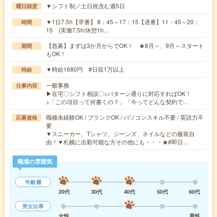
▼シフト制／土日祝含む週5日
曜日頻度
▼1日7.5h【早番】 8：45～17：15【遅番】11：45～20：
時間
15 (実働7.5h/休憩1h…
【急募】まずは3か月からでOK！ ★8月～、9月～スタート
期間
もOK！
▼時給1680円 #日収1万以上
時給
一般事務
仕事内容
▶在宅〇シフト相談〇<パターン通りに対応すればOK！
>「この項目って何書くの？」「今ってどんな契約で…
職種未経験OK / ブランクOK / パソコンスキル不要 / 英語力不
応募資格
要
▼スニーカー、Tシャツ、ジーンズ、ネイルなどの服装自
由！▼札幌に出勤可能な方その他にも・・・★#即日…
職場の雰囲気
年齢層
20代
30代
40代
50代
60代
男女比率
女性
男性