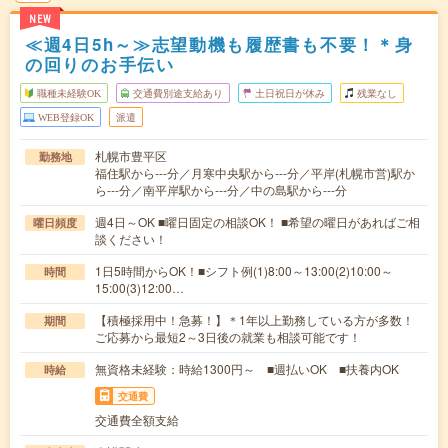
NEW
≪週4日5h～≫志望動機も履歴書も不要！＊身
の回りのお手伝い
職種未経験OK
交通費別途支給あり
土日祝日が休み
残業なし
WEB登録OK
派遣
札幌市豊平区
勤務地
福住駅から---分／月寒中央駅から---分／平岸(札幌市営)駅か
ら---分／南平岸駅から---分／中の島駅から---分
週4日～OK ■曜日固定の相談OK！ ■希望の曜日があればご相
曜日頻度
談ください！
1日5時間からOK！■シフト例(1)8:00～13:00(2)10:00～
時間
15:00(3)12:00…
【積極採用中！急募！】＊1年以上勤務している方が多数！
期間
ご応募から最短2～3日後の就業も相談可能です！
無資格未経験：時給1300円～ ■週払いOK ■扶養内OK
時給
交通費
交通費全額支給