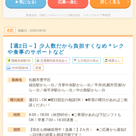
気になる!
応募へ進む
詳しく見る
派遣会社
日研トータルソーシング株式会社 メディカルケア事業部
未読
掲載日
2026/08/05
【週2日～】少人数だから負担すくなめ＊レク
や食事のサポートなど
職種未経験OK
交通費別途支給あり
土日祝日が休み
残業なし
WEB登録OK
派遣
札幌市豊平区
勤務地
福住駅から---分／月寒中央駅から---分／平岸(札幌市営)駅か
ら---分／南平岸駅から---分／中の島駅から---分
週2日～OK ■曜日固定の相談OK！ ■希望の曜日があればご相
曜日頻度
談ください！
9:00～18:00（休憩60分）■ご希望があれば下記シフトも
時間
OK！早番 7:00～16:00遅番 …
【現在も積極採用中！急募！】2カ月～ ■ご応募から最短2
期間
～3日後の就業も相談可能です！