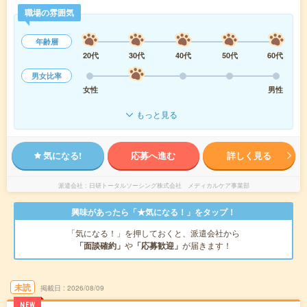
職場の雰囲気
年齢層
20代
30代
40代
50代
60代
男女比率
女性
男性
もっと見る
気になる!
応募へ進む
詳しく見る
派遣会社
日研トータルソーシング株式会社 メディカルケア事業部
興味があったら「★気になる！」をタップ！
「気になる！」を押しておくと、派遣会社から
「面談確約」
や
「応募歓迎」
が届きます！
未読
掲載日
2026/08/09
NEW