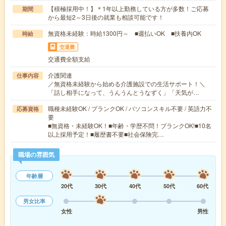
【積極採用中！】＊1年以上勤務している方が多数！ご応募
期間
から最短2～3日後の就業も相談可能です！
無資格未経験：時給1300円～ ■週払いOK ■扶養内OK
時給
交通費
交通費全額支給
介護関連
仕事内容
／無資格未経験から始める介護施設での生活サポート！＼
「話し相手になって、うんうんとうなずく」「天気が…
職種未経験OK / ブランクOK / パソコンスキル不要 / 英語力不
応募資格
要
■無資格・未経験OK！■年齢・学歴不問！ブランクOK!■10名
以上採用予定！■履歴書不要■社会保険完…
職場の雰囲気
年齢層
20代
30代
40代
50代
60代
男女比率
女性
男性