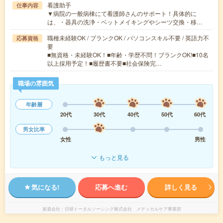
看護助手
仕事内容
▼病院の一般病棟にて看護師さんのサポート！具体的に
は、・器具の洗浄・ベットメイキングやシーツ交換・移…
職種未経験OK / ブランクOK / パソコンスキル不要 / 英語力不
応募資格
要
■無資格・未経験OK！■年齢・学歴不問！ブランクOK!■10名
以上採用予定！■履歴書不要■社会保険完…
職場の雰囲気
年齢層
20代
30代
40代
50代
60代
男女比率
女性
男性
もっと見る
気になる!
応募へ進む
詳しく見る
派遣会社
日研トータルソーシング株式会社 メディカルケア事業部