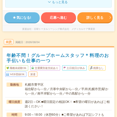
もっと見る
気になる!
応募へ進む
詳しく見る
派遣会社
日研トータルソーシング株式会社 メディカルケア事業部
未読
掲載日
2026/08/04
年齢不問！グループホームスタッフ＊料理のお
手伝いも仕事の一つ
職種未経験OK
交通費別途支給あり
土日祝日が休み
残業なし
WEB登録OK
派遣
札幌市豊平区
勤務地
福住駅から---分／月寒中央駅から---分／平岸(札幌市営)駅か
ら---分／南平岸駅から---分／中の島駅から---分
週2日～OK ■曜日固定の相談OK！ ■希望の曜日があればご相
曜日頻度
談ください！
9:00～18:00（休憩60分）■ご希望があれば下記シフトも
時間