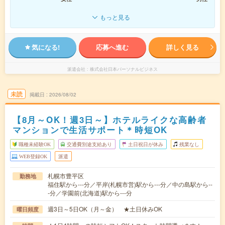
もっと見る
気になる!
応募へ進む
詳しく見る
派遣会社
株式会社日本パーソナルビジネス
未読
掲載日
2026/08/02
【8月～OK！週3日～】ホテルライクな高齢者
マンションで生活サポート＊時短OK
職種未経験OK
交通費別途支給あり
土日祝日が休み
残業なし
WEB登録OK
派遣
札幌市豊平区
勤務地
福住駅から---分／平岸(札幌市営)駅から---分／中の島駅から--
-分／学園前(北海道)駅から---分
週3日～5日OK（月～金） ★土日休みOK
曜日頻度