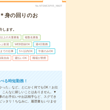
No.NTSMCSP05_NMJT
！＊身の回りのお
介します。
名以上の大量募集
複数名募集
ゅふ歓迎
WEB登録OK
週4日勤務
前までの仕事
5ｈ以内OK
午後のみOK
服装自由
週払いOK
職場が禁煙
選べる時短勤務！
かった」など。とにかく何でもOK！お仕
、こんなに嬉しいことはありません。▼
事のお手伝いやお話相手など、スグでき
ピッタリ！ちなみに、履歴書もいりませ