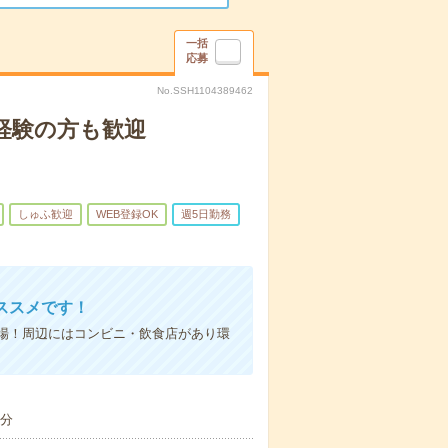
一括
応募
No.SSH1104389462
経験の方も歓迎
しゅふ歓迎
WEB登録OK
週5日勤務
ススメです！
場！周辺にはコンビニ・飲食店があり環
9分