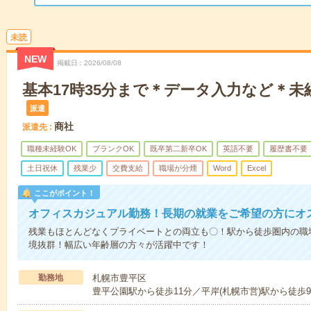
未読
NEW
掲載日
2026/08/08
基本17時35分まで＊データ入力など＊未
派遣
商社
派遣先
職種未経験OK
ブランクOK
既卒第二新卒OK
英語不要
履歴書不要
土日祝休
残業少
交費支給
職場が分煙
Word
Excel
ここがポイント！
オフィスカジュアル勤務！長期の就業をご希望の方にオ
残業もほとんどなくプライベートとの両立も〇！駅から徒歩圏内の職
境抜群！幅広い年齢層の方々が活躍中です！
勤務地
札幌市豊平区
豊平公園駅から徒歩11分／平岸(札幌市営)駅から徒歩