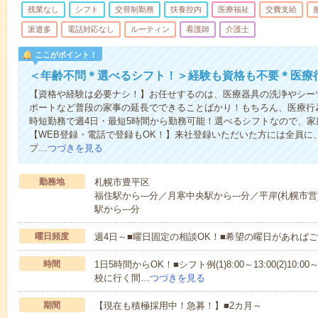
残業なし
シフト
交替制勤務
扶養控内
医療福祉
交費支給
派遣多
電話対応なし
ルーティン
看護師
介護士
ここがポイント！
＜年齢不問＊選べるシフト！＞経験も資格も不要＊医療
【資格や経験は必要ナシ！】お任せするのは、医療器具の洗浄やシー
ポートなど普段の家事の延長でできることばかり！もちろん、医療行
時短勤務で週4日・最短5時間から勤務可能！選べるシフトなので、
【WEB登録・電話で登録もOK！】来社登録いただいた方には全員に、
プ…
つづきを見る
勤務地
札幌市豊平区
福住駅から---分／月寒中央駅から---分／平岸(札幌市営
駅から---分
曜日頻度
週4日～■曜日固定の相談OK！■希望の曜日があれば
時間
1日5時間からOK！■シフト例(1)8:00～13:00(2)10:00～
校に行く間…
つづきを見る
期間
【現在も積極採用中！急募！】■2カ月～