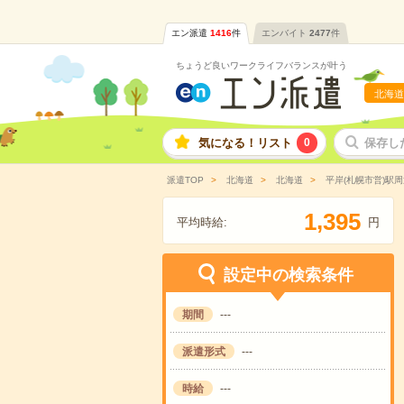
エン派遣
1416
件
エンバイト
2477
件
ちょうど良いワークライフバランスが叶う
北海道
気になる！リスト
0
保存し
派遣TOP
北海道
北海道
平岸(札幌市営)駅周
,
1
3
9
5
平均時給:
円
設定中の検索条件
期間
---
派遣形式
---
時給
---