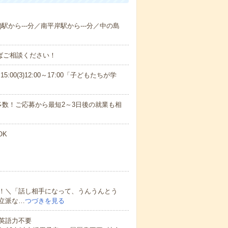
)駅から---分／南平岸駅から---分／中の島
ればご相談ください！
15:00(3)12:00～17:00「子どもたちが学
数！ご応募から最短2～3日後の就業も相
OK
！＼「話し相手になって、うんうんとう
立派な…
つづきを見る
 英語力不要