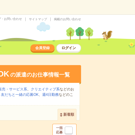
プ・お問い合わせ
サイトマップ
掲載のお問い合わせ
会員登録
ログイン
OK
の派遣のお仕事情報一覧
販売・サービス系
、
クリエイティブ系
などのお
、
友だちと一緒の応募OK
、
週4日勤務
などのこ
新着順
一括
応募