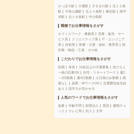
さっぽろ駅
大通駅
すすきの駅
北１２条
駅
中島公園駅
北２４条駅
麻生駅
南平
岸駅
北１８条駅
中の島駅
職種でお仕事情報をさがす
オフィスワーク・事務系
営業・販売・サー
ビス系
クリエイティブ系
IT・エンジニア
系
技術系
医療・介護・福祉・教育系
軽
作業・物流・工場・その他
こだわりでお仕事情報をさがす
短期
単発
10名以上の大量募集
友だちと
一緒の応募OK
在宅・リモートワーク
週2
～3日勤務
週4日勤務
土日祝のみ勤務
残
業なし
副業・WワークOK
交通費別途支給
あり
語学力が活かせる
人気のワードでお仕事情報をさがす
急募
年齢不問
財団法人
英語
書類チェ
ック
テレビ局
封入
大学