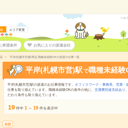
ヘル
版
エリア変更
た希望条件
お気に入りの派遣会社
辺
平岸(札幌市営)駅周辺 職種未経験OKの派遣の仕事一覧
平岸(札幌市営)駅
職種未経験
で
平岸(札幌市営)駅の派遣のお仕事情報です。
オフィスワーク・事務系
、
営業・
仕事を取り揃えています。職種未経験OKの条件の他に、
交通費別途支給あり
だわり条件も取り揃えています。
19
1
19
件中
～
件を表示中
未読