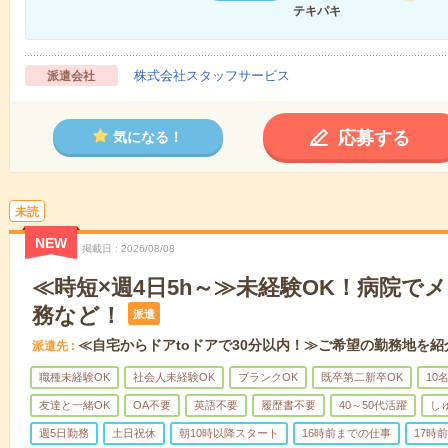
テキパキ
株式会社スタッフサービス
派遣会社
応募する
気になる！
未読
NEW
掲載日
2026/08/08
≪時短×週4日5h～≫未経験OK！病院で
務など！
派遣
≪自宅からドアtoドアで30分以内！≫ご希望の勤務地を紹
派遣先
職種未経験OK
社会人未経験OK
ブランクOK
既卒第二新卒OK
10
友達と一緒OK
OA不要
英語不要
履歴書不要
40～50代活躍
し
週5日勤務
土日祝休
朝10時以降スタート
16時前までの仕事
17時