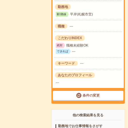
勤務地
平岸(札幌市営)
駅/路線
職種
---
こだわりINDEX
職種未経験OK
絶対
---
できれば
キーワード
---
あなたのプロフィール
---
条件の変更
他の検索結果を見る
勤務地でお仕事情報をさがす