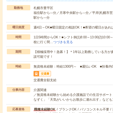
勤務地
札幌市豊平区
福住駅から---分／月寒中央駅から---分／平岸(札幌市営
駅から---分
曜日頻度
週4日～OK■曜日固定の相談OK！■希望の曜日があ
時間
1日5時間からOK！■シフト例(1)8:00～13:00(2)10:00～
校に行く間…
つづきを見る
期間
【積極採用中！急募！】＊1年以上勤務している方が多
談可能です！
時給
無資格未経験：時給1300円～ ■週払いOK ■扶養内
交通費
交通費全額支給
仕事内容
介護関連
／無資格未経験から始める介護施設での生活サポート
なずく」「天気がいいからお散歩に連れ出す」なども
応募資格
職種未経験OK
/ ブランクOK / パソコンスキル不要 /