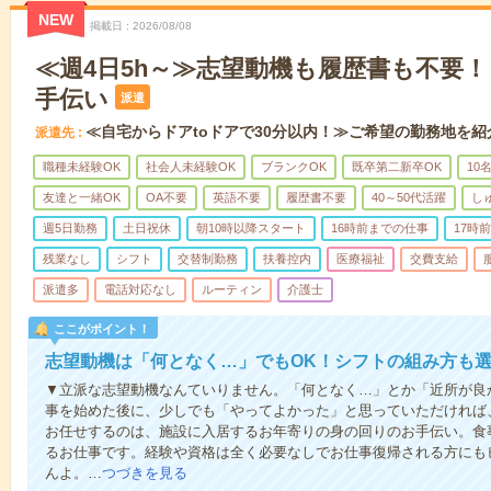
NEW
掲載日
2026/08/08
≪週4日5h～≫志望動機も履歴書も不要
手伝い
派遣
≪自宅からドアtoドアで30分以内！≫ご希望の勤務地を紹
派遣先
職種未経験OK
社会人未経験OK
ブランクOK
既卒第二新卒OK
10
友達と一緒OK
OA不要
英語不要
履歴書不要
40～50代活躍
し
週5日勤務
土日祝休
朝10時以降スタート
16時前までの仕事
17時
残業なし
シフト
交替制勤務
扶養控内
医療福祉
交費支給
派遣多
電話対応なし
ルーティン
介護士
ここがポイント！
志望動機は「何となく…」でもOK！シフトの組み方も
▼立派な志望動機なんていりません。「何となく…」とか「近所が良
事を始めた後に、少しでも「やってよかった」と思っていただければ
お任せするのは、施設に入居するお年寄りの身の回りのお手伝い。食
るお仕事です。経験や資格は全く必要なしでお仕事復帰される方にも
んよ。…
つづきを見る