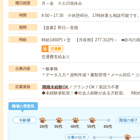
曜日頻度
月～金 ※土日祝休み
時間
8:50～17:35 ※休憩45分。17時終業も相談可能です
期間
【急募】即日～長期
時給
時給1450円＋交 【月収例】277,312円～ ■給
交通費
交通費支給あり
仕事内容
一般事務
＊データ入力＊資料作成＊書類管理＊メール対応＊コ
応募資格
職種未経験OK
/ ブランクOK / 英語力不要
◆未経験者歓迎！◆社会人経験がある方歓迎。 #初
職場の雰囲気
年齢層
職場の様子
20代
30代
40代
50代
60代
仕事の仕方