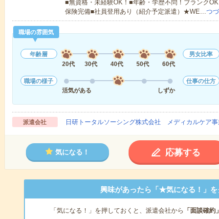
■無資格・未経験OK！■年齢・学歴不問！ブランクOK
保険完備■社員登用あり（紹介予定派遣）★WE…
つづ
職場の雰囲気
年齢層
男女比率
20代
30代
40代
50代
60代
職場の様子
仕事の仕方
活気がある
しずか
日研トータルソーシング株式会社 メディカルケア事
派遣会社
応募する
気になる！
興味があったら「★気になる！」を
「気になる！」を押しておくと、派遣会社から
「面談確約