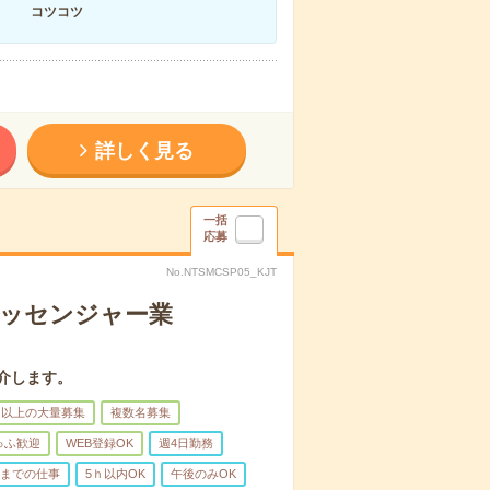
コツコツ
詳しく見る
一括
応募
No.NTSMCSP05_KJT
メッセンジャー業
介します。
名以上の大量募集
複数名募集
ゅふ歓迎
WEB登録OK
週4日勤務
前までの仕事
5ｈ以内OK
午後のみOK