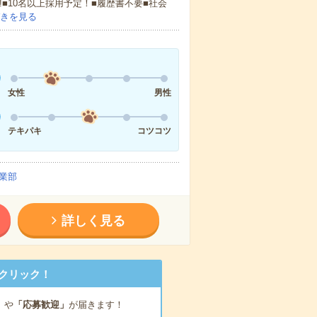
!■10名以上採用予定！■履歴書不要■社会
きを見る
女性
男性
テキパキ
コツコツ
業部
詳しく見る
クリック！
」
や
「応募歓迎」
が届きます！