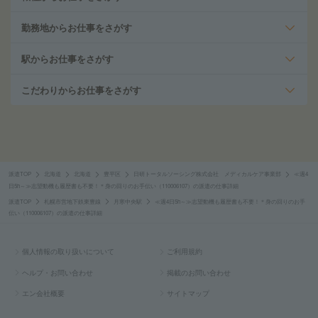
勤務地からお仕事をさがす
駅からお仕事をさがす
こだわりからお仕事をさがす
派遣TOP
北海道
北海道
豊平区
日研トータルソーシング株式会社 メディカルケア事業部
≪週4
日5h～≫志望動機も履歴書も不要！＊身の回りのお手伝い（110006107）の派遣の仕事詳細
派遣TOP
札幌市営地下鉄東豊線
月寒中央駅
≪週4日5h～≫志望動機も履歴書も不要！＊身の回りのお手
伝い（110006107）の派遣の仕事詳細
個人情報の取り扱いについて
ご利用規約
ヘルプ・お問い合わせ
掲載のお問い合わせ
エン会社概要
サイトマップ