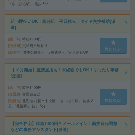
「さっぽろ駅」 徒歩 5分
給与即払いOK！高時給！平日休み！タイヤ交換補助[派
遣]
給 与
時給1500円
交通費
交通費支給有り
気になる!
勤務地
豊平公園駅～ ※車通勤・バイク通勤OK
【10月開始】直接雇用も！未経験でもOK！ゆったり事務
[派遣]
給 与
時給1400円
交通費
交通費支給
気になる!
勤務地
北海道 札幌市中央区 「さっぽろ駅」 徒歩 2
分,「札幌駅」 徒歩 5分
【完全在宅】時給1400円＊メールメイン！面接日程調整
などの事務アシスタント[派遣]