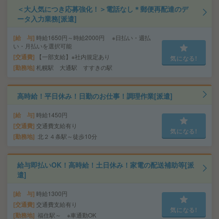
＜大人気につき応募強化！＞電話なし＊郵便再配達のデ
ータ入力業務[派遣]
給 与
時給1650円～時給2000円 ※日払い・週払
い・月払いを選択可能
交通費
【一部支給】※社内規定あり
気になる!
勤務地
札幌駅 大通駅 すすきの駅
高時給！平日休み！日勤のお仕事！調理作業[派遣]
給 与
時給1450円
交通費
交通費支給有り
気になる!
勤務地
北２４条駅～徒歩10分
給与即払いOK！高時給！土日休み！家電の配送補助等[派
遣]
給 与
時給1300円
交通費
交通費支給有り
気になる!
勤務地
福住駅～ ※車通勤OK