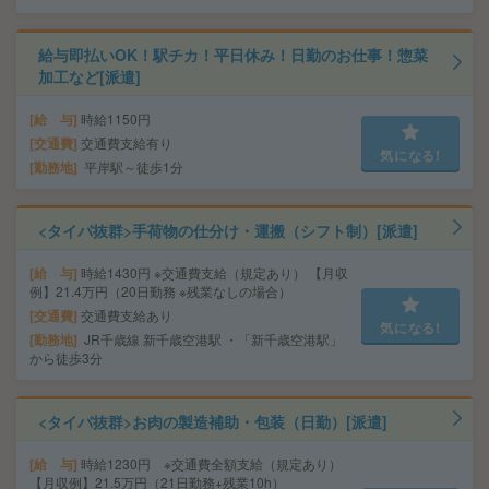
給与即払いOK！駅チカ！平日休み！日勤のお仕事！惣菜
加工など[派遣]
給 与
時給1150円
交通費
交通費支給有り
気になる!
勤務地
平岸駅～徒歩1分
<タイパ抜群>手荷物の仕分け・運搬（シフト制）[派遣]
給 与
時給1430円 ※交通費支給（規定あり） 【月収
例】21.4万円（20日勤務 ※残業なしの場合）
交通費
交通費支給あり
気になる!
勤務地
JR千歳線 新千歳空港駅 ・「新千歳空港駅」
から徒歩3分
<タイパ抜群>お肉の製造補助・包装（日勤）[派遣]
給 与
時給1230円 ※交通費全額支給（規定あり）
【月収例】21.5万円（21日勤務+残業10h）