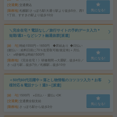
交通費
交通費込
気になる!
勤務地
札幌駅/さっぽろ駅/大通り駅より徒歩5分、西1
1丁目、すすきの駅より徒歩10分
＼完全在宅＊電話なし／旅行サイトの予約データ入力＊
短期/週3～などシフト融通抜群[派遣]
給 与
時給1550円～1650円 ◆昇給あり ◆日払い
(速払い：給料日前に70％迄受取可能/規定有)＋月払
い ※研修時は時給1500円
気になる!
勤務地
《完全在宅！》研修期間→大通駅…徒歩4分／
さっぽろ駅…徒歩7分／札幌駅…徒歩10分
＜50代60代活躍中＞落とし物情報のコツコツ入力＊お客
様対応＆電話ナシ！週3～[派遣]
給 与
1500円 ※日払い・週払いOK
交通費
交通費全額支給
気になる!
勤務地
さっぽろ駅から徒歩3分