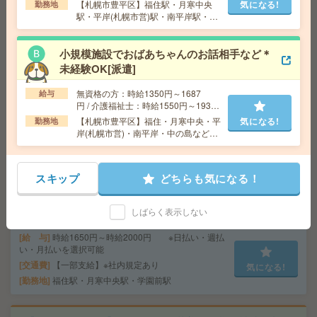
上
【札幌市豊平区】福住駅・月寒中央
気になる!
勤務地
交通費
【一部支給】＊勤務地や仕事内容により異な
駅・平岸(札幌市営)駅・南平岸駅・中
気になる!
る場合があります
の島駅など勤務地多数！
勤務地
福住駅・月寒中央駅・学園前駅
小規模施設でおばあちゃんのお話相手など＊
未経験OK[派遣]
【中央区/駅チカ】時短も相談OK！土日休みの不動産事務
無資格の方：時給1350円～1687
給与
[派遣]
円 / 介護福祉士：時給1550円～1937
円 / 初任者以上：時給1450円～1812
【札幌市豊平区】福住・月寒中央・平
気になる!
勤務地
給 与
時給1300円
円
岸(札幌市営)・南平岸・中の島など勤
交通費
交通費支給
務地多数！
気になる!
勤務地
北海道 札幌市中央区 「大通駅」 徒歩 2分
スキップ
どちらも気になる！
＜急募×シフト自由＞地下鉄の忘れ物情報をもくもく入力
するだけ＊[派遣]
しばらく表示しない
給 与
時給1650円～時給2000円 ※日払い・週払
い・月払いを選択可能
交通費
【一部支給】※社内規定あり
気になる!
勤務地
福住駅・月寒中央駅・学園前駅