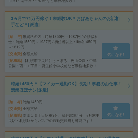
市営)・南平岸・中の島など勤務地多数！
3ヵ月で71万円稼ぐ！未経験OK＊おばあちゃんのお話相
手など＊[派遣]
給 与
無資格の方：時給1350円～1687円 / 介護福祉
士：時給1550円～1937円 / 初任者以上：時給1450円
～1812円
交通費
全額支給
気になる!
勤務地
【札幌市中央区】さっぽろ・円山公園・中島
公園・西１１丁目・資生館小学校前など勤務地多数！
時給1450円＊【マイカー通勤OK】長期！事務のお仕事！
残業ほぼナシ[派遣]
給 与
時給1450円
交通費
全額支給
気になる!
勤務地
南郷１３丁目駅車3分、福住駅車4分 ※月寒中
央駅・札幌駅からバスでの通勤交通費も可能です！