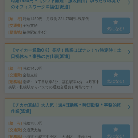
時給1450円＊【シフト融通！服装自由】ゆったり環境で
のオフィスワーク＠福住[派遣]
給 与
時給1450円 月収例 224,750円+残業代
交通費
全額支給
気になる!
勤務地
福住駅徒歩4分
【マイカー通勤OK】長期！残業ほぼナシ！17時定時！土
日祝休み＊事務のお仕事[派遣]
給 与
時給1450円
交通費
全額支給
気になる!
勤務地
南郷１３丁目駅車3分、福住駅車4分 ※月寒中
央駅・札幌駅からバスでの通勤交通費も可能です！
【チカホ直結】大人気！週4日勤務＊時短勤務＊事務的軽
作業[派遣]
給 与
時給1300円
交通費
交通費支給
気になる!
勤務地
北海道 札幌市中央区 「大通駅」 徒歩 4分,