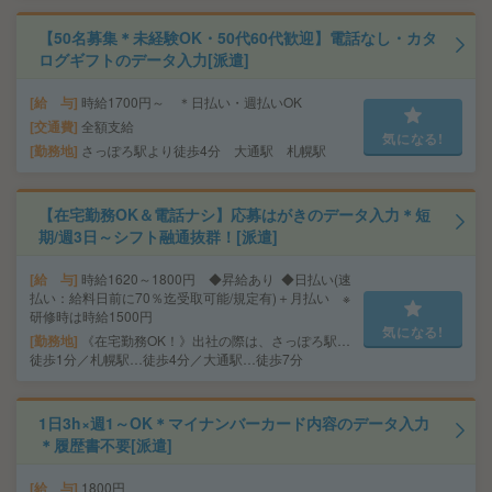
【50名募集＊未経験OK・50代60代歓迎】電話なし・カタ
ログギフトのデータ入力[派遣]
給 与
時給1700円～ ＊日払い・週払いOK
交通費
全額支給
気になる!
勤務地
さっぽろ駅より徒歩4分 大通駅 札幌駅
【在宅勤務OK＆電話ナシ】応募はがきのデータ入力＊短
期/週3日～シフト融通抜群！[派遣]
給 与
時給1620～1800円 ◆昇給あり ◆日払い(速
払い：給料日前に70％迄受取可能/規定有)＋月払い ※
研修時は時給1500円
気になる!
勤務地
《在宅勤務OK！》出社の際は、さっぽろ駅…
徒歩1分／札幌駅…徒歩4分／大通駅…徒歩7分
1日3h×週1～OK＊マイナンバーカード内容のデータ入力
＊履歴書不要[派遣]
給 与
1800円