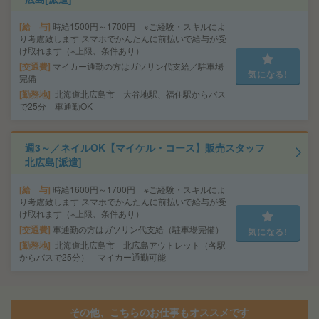
給 与
時給1500円～1700円 ※ご経験・スキルによ
り考慮致します スマホでかんたんに前払いで給与が受
け取れます（※上限、条件あり）
交通費
マイカー通勤の方はガソリン代支給／駐車場
気になる!
完備
勤務地
北海道北広島市 大谷地駅、福住駅からバス
で25分 車通勤OK
週3～／ネイルOK【マイケル・コース】販売スタッフ
北広島[派遣]
給 与
時給1600円～1700円 ※ご経験・スキルによ
り考慮致します スマホでかんたんに前払いで給与が受
け取れます（※上限、条件あり）
交通費
車通勤の方はガソリン代支給（駐車場完備）
気になる!
勤務地
北海道北広島市 北広島アウトレット（各駅
からバスで25分） マイカー通勤可能
その他、こちらのお仕事もオススメです