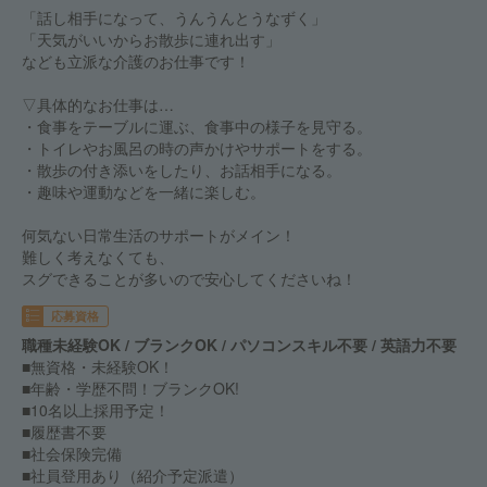
「話し相手になって、うんうんとうなずく」
「天気がいいからお散歩に連れ出す」
なども立派な介護のお仕事です！
▽具体的なお仕事は…
・食事をテーブルに運ぶ、食事中の様子を見守る。
・トイレやお風呂の時の声かけやサポートをする。
・散歩の付き添いをしたり、お話相手になる。
・趣味や運動などを一緒に楽しむ。
何気ない日常生活のサポートがメイン！
難しく考えなくても、
スグできることが多いので安心してくださいね！
応募資格
職種未経験OK / ブランクOK / パソコンスキル不要 / 英語力不要
■無資格・未経験OK！
■年齢・学歴不問！ブランクOK!
■10名以上採用予定！
■履歴書不要
■社会保険完備
■社員登用あり（紹介予定派遣）