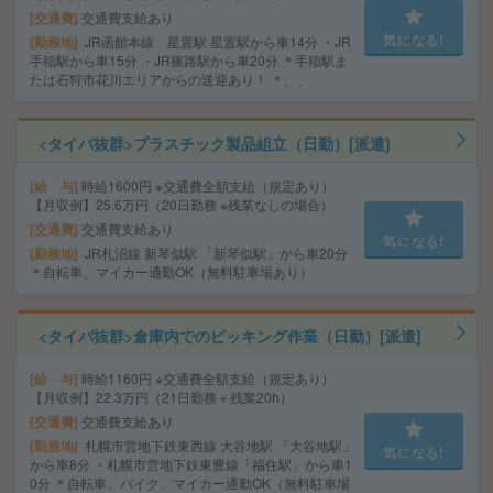
交通費
交通費支給あり
気になる!
勤務地
JR函館本線 星置駅 星置駅から車14分 ・JR
手稲駅から車15分 ・JR篠路駅から車20分 ＊手稲駅ま
たは石狩市花川エリアからの送迎あり！ ＊、、
<タイパ抜群>プラスチック製品組立（日勤）[派遣]
給 与
時給1600円 ※交通費全額支給（規定あり）
【月収例】25.6万円（20日勤務 ※残業なしの場合）
交通費
交通費支給あり
気になる!
勤務地
JR札沼線 新琴似駅 「新琴似駅」から車20分
＊自転車、マイカー通勤OK（無料駐車場あり）
<タイパ抜群>倉庫内でのピッキング作業（日勤）[派遣]
給 与
時給1160円 ※交通費全額支給（規定あり）
【月収例】22.3万円（21日勤務＋残業20h）
交通費
交通費支給あり
勤務地
札幌市営地下鉄東西線 大谷地駅 「大谷地駅」
気になる!
から車8分 ・札幌市営地下鉄東豊線「福住駅」から車1
0分 ＊自転車、バイク、マイカー通勤OK（無料駐車場