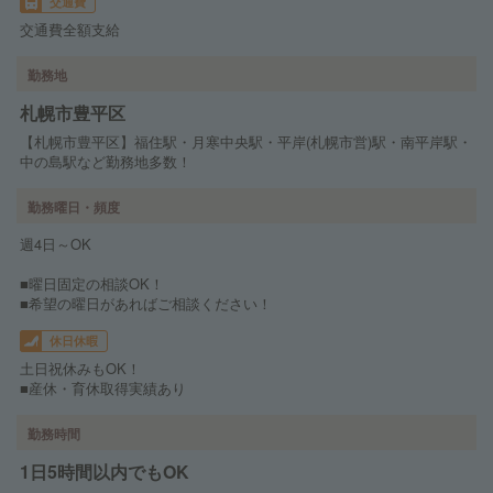
交通費
交通費全額支給
勤務地
札幌市豊平区
【札幌市豊平区】福住駅・月寒中央駅・平岸(札幌市営)駅・南平岸駅・
中の島駅など勤務地多数！
勤務曜日・頻度
週4日～OK
■曜日固定の相談OK！
■希望の曜日があればご相談ください！
休日休暇
土日祝休みもOK！
■産休・育休取得実績あり
勤務時間
1日5時間以内でもOK