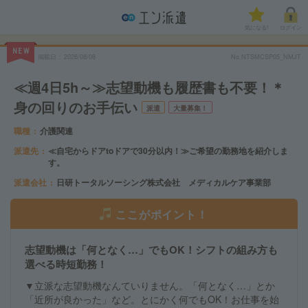
気になる!
ログイン
NEW
掲載日
2026/08/08
No.NTSMCSP05_NMJT
≪週4日5h～≫志望動機も履歴書も不要！＊
身の回りのお手伝い
派遣
大量募集！
職種
介護関連
派遣先
≪自宅からドアtoドアで30分以内！≫ご希望の勤務地を紹介しま
す。
派遣会社
日研トータルソーシング株式会社 メディカルケア事業部
ここがポイント！
志望動機は「何となく…」でもOK！シフトの組み方も
選べる時短勤務！
▼立派な志望動機なんていりません。「何となく…」とか
「近所が良かった」など。とにかく何でもOK！お仕事を始