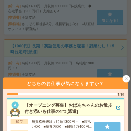
給 与
時給1400円 月収例 217,000円+残業代 ◆
在宅手当（200円/日）支給あり♪
交通費
全額支給
気になる!
勤務地
さっぽろ駅徒歩3分、札幌駅徒歩3分 ※駅直結
オフィス！駅直結！
【1900円】長期！英語使用の事務と秘書！残業なし！15
時台定時[派遣]
給 与
時給1900円 月収例 190,000円 高時給1900
円！！
交通費
全額支給
気になる!
勤務地
さっぽろ駅送迎バス20分、北１８条駅車6分
どちらのお仕事が気になりますか？
※北大正門前から無料循環バスが15分に１本でてま
す！（民間自己手配であれば車通勤もできます！）
1
/10
【オープニング募集】おばあちゃんのお散歩
【急募】書類のチェックだけ！/電話対応なし/時給1650
付き添いも仕事の1つ[派遣]
円/週2日～[派遣]
無資格未経験：時給1300円～ ■週払
給与
給 与
時給1650円~ ※日払い・週払い・月払いを選
いOK ■扶養内OK ■日収1万400円以
択可能