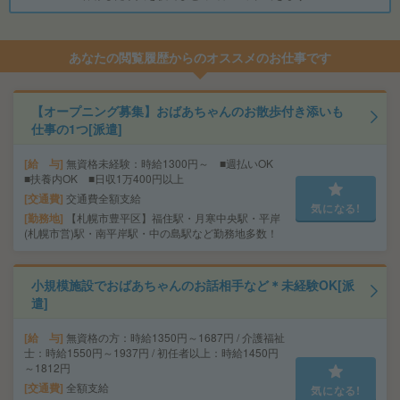
あなたの閲覧履歴からのオススメのお仕事です
【オープニング募集】おばあちゃんのお散歩付き添いも
仕事の1つ[派遣]
給 与
無資格未経験：時給1300円～ ■週払いOK
■扶養内OK ■日収1万400円以上
交通費
交通費全額支給
気になる!
勤務地
【札幌市豊平区】福住駅・月寒中央駅・平岸
(札幌市営)駅・南平岸駅・中の島駅など勤務地多数！
小規模施設でおばあちゃんのお話相手など＊未経験OK[派
遣]
給 与
無資格の方：時給1350円～1687円 / 介護福祉
士：時給1550円～1937円 / 初任者以上：時給1450円
～1812円
交通費
全額支給
気になる!