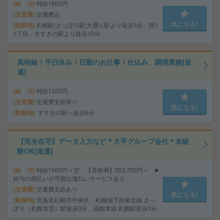
給 与
時給1800円
交通費
交通費込
気になる!
勤務地
札幌駅/さっぽろ駅/大通り駅より徒歩5分、西1
1丁目、すすきの駅より徒歩10分
高時給！平日休み！日勤のお仕事！仕込み、調理業務[派
遣]
給 与
時給1320円
交通費
交通費支給有り
気になる!
勤務地
すすきの駅～徒歩6分
【完全在宅】データ入力など＊大手グループ会社＊未経
験OK[派遣]
給 与
時給1500円＋交 【月収例】303,750円～ ■
給与の前払いが可能な速払いサービスあり
交通費
交通費支給あり
気になる!
勤務地
北海道札幌市中央区 札幌地下鉄南北線 さっ
ぽろ（札幌市営）駅徒歩3分、函館本線 札幌駅徒歩3分