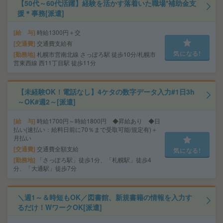
【50代～60代活躍】経験を活かす落着いた職場*補助金支
援＊事務[派遣]
給 与
時給1300円＋交
交通費
交通費支給有
気になる!
勤務地
札幌市営南北線 さっぽろ駅 徒歩10分/札幌市
営東西線 西11丁目駅 徒歩11分
【未経験OK！電話なし】4ケタの数字データ入力#1日3h
～OK#週2～[派遣]
給 与
時給1700円～時給1800円 ◆昇給あり ◆日
払い(速払い：給料日前に70％まで受取可能/規定有)＋
月払い
交通費
交通費全額支給
気になる!
勤務地
「さっぽろ駅」徒歩1分、「札幌駅」徒歩4
分、「大通駅」徒歩7分
＼週1～＆時短もOK／図書館、新規書籍の情報を入力す
るだけ！WワークOK[派遣]