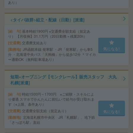
あり）
<タイパ抜群>組立・配線（日勤）[派遣]
給 与
基本時給1900円 ※交通費全額支給（規定あ
り） 【月収例】31.1万円（20日勤務＋残業20h）
交通費
交通費支給あり
気になる!
勤務地
JR函館本線 発寒駅 ・JR「発寒駅」から車5
分 ・北海道中央バス「天狗橋」から徒歩12分 ＊マイカ
ー通勤OK（無料駐車場あり）
短期×オープニング【モンクレール】販売スタッフ 大丸
札幌[派遣]
給 与
時給1500円～1700円 ※ご経験・スキルによ
り優遇 スマホでかんたんに前払いで給与が受け取れま
す（※上限、条件あり）
交通費
交通費全額支給（規定あり）
気になる!
勤務地
北海道札幌市中央区 JR「札幌駅」、地下鉄
「さっぽろ駅」直結