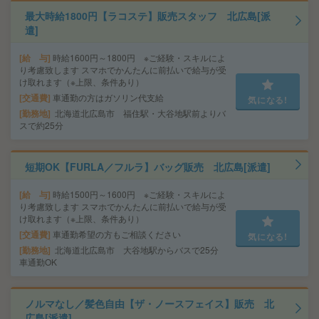
最大時給1800円【ラコステ】販売スタッフ 北広島[派
遣]
給 与
時給1600円～1800円 ※ご経験・スキルによ
り考慮致します スマホでかんたんに前払いで給与が受
け取れます（※上限、条件あり）
交通費
車通勤の方はガソリン代支給
気になる!
勤務地
北海道北広島市 福住駅・大谷地駅前よりバ
スで約25分
短期OK【FURLA／フルラ】バッグ販売 北広島[派遣]
給 与
時給1500円～1600円 ※ご経験・スキルによ
り考慮致します スマホでかんたんに前払いで給与が受
け取れます（※上限、条件あり）
交通費
車通勤希望の方もご相談ください
気になる!
勤務地
北海道北広島市 大谷地駅からバスで25分
車通勤OK
ノルマなし／髪色自由【ザ・ノースフェイス】販売 北
広島[派遣]