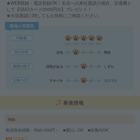
★WEB登録・電話登録OK！支店への来社面談の場合、交通費と
して【QUOカード2000円分】プレゼント！
★出張面談に関してもお気軽にご相談ください。
職場の雰囲気
年齢層
20代
30代
40代
50代
60代
男女比率
女性
男性
職場の様子
活気がある
しずか
仕事の仕方
テキパキ
コツコツ
募集情報
時給
無資格未経験：時給1300円～ ■週払いOK ■扶養内OK