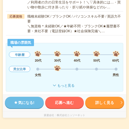
／利用者の方の日常生活をサポート！＼▽具体的には…・買
い物や散歩に付き添ったり・折り紙や体操などのレ…
職種未経験OK / ブランクOK / パソコンスキル不要 / 英語力不
応募資格
要
＼無資格＊未経験OK／★年齢不問・ブランクOK★履歴書不
要・来社不要（電話登録OK）★社会保険完備＼…
職場の雰囲気
年齢層
20代
30代
40代
50代
60代
男女比率
女性
男性
もっと見る
気になる!
応募へ進む
詳しく見る
派遣会社
株式会社ニッソーネット