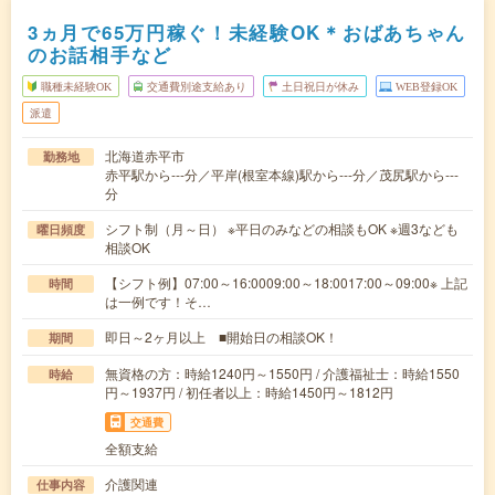
3ヵ月で65万円稼ぐ！未経験OK＊おばあちゃん
のお話相手など
職種未経験OK
交通費別途支給あり
土日祝日が休み
WEB登録OK
派遣
北海道赤平市
勤務地
赤平駅から---分／平岸(根室本線)駅から---分／茂尻駅から---
分
シフト制（月～日） ※平日のみなどの相談もOK ※週3なども
曜日頻度
相談OK
【シフト例】07:00～16:0009:00～18:0017:00～09:00※ 上記
時間
は一例です！そ…
即日～2ヶ月以上 ■開始日の相談OK！
期間
無資格の方：時給1240円～1550円 / 介護福祉士：時給1550
時給
円～1937円 / 初任者以上：時給1450円～1812円
交通費
全額支給
介護関連
仕事内容