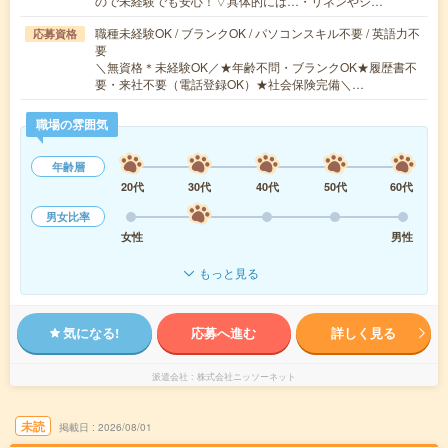
ので未経験でも安心！▽具体的には…・リネンやシ…
職種未経験OK / ブランクOK / パソコンスキル不要 / 英語力不
応募資格
要
＼無資格＊未経験OK／★年齢不問・ブランクOK★履歴書不
要・来社不要（電話登録OK）★社会保険完備＼…
職場の雰囲気
年齢層
20代
30代
40代
50代
60代
男女比率
女性
男性
もっと見る
気になる!
応募へ進む
詳しく見る
派遣会社
株式会社ニッソーネット
未読
掲載日
2026/08/01