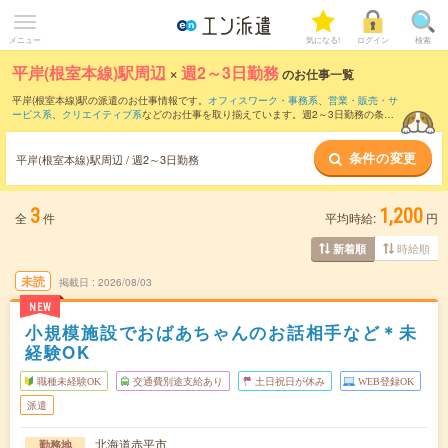
メニュー
気になる!
ログイン
検索
平岸(根室本線)駅周辺
×
週2～3日勤務
のお仕事一覧
平岸(根室本線)駅の派遣のお仕事情報です。
オフィスワーク・事務系
、
営業・販売・サ
ービス系
、
クリエイティブ系
などのお仕事を取り揃えています。週2～3日勤務の条件
の他に、
交通費別途支給あり
、
職種未経験OK
、
友だちと一緒の応募OK
などのこだわ
り条件も取り揃えています。
条件の変更
平岸(根室本線)駅周辺 / 週2～3日勤務
3
1,200
全
件
平均時給:
円
時給順
新着順
未読
掲載日
2026/08/03
NEW
小規模施設でおばあちゃんのお話相手など＊未
経験OK
職種未経験OK
交通費別途支給あり
土日祝日が休み
WEB登録OK
派遣
北海道赤平市
勤務地