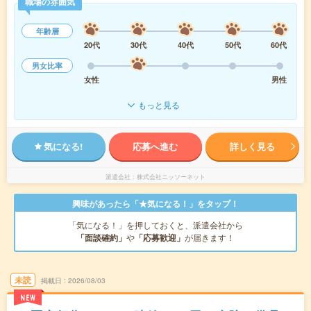
職場の雰囲気
年齢層
20代
30代
40代
50代
60代
男女比率
女性
男性
もっと見る
気になる!
応募へ進む
詳しく見る
派遣会社
株式会社ニッソーネット
興味があったら「★気になる！」をタップ！
「気になる！」を押しておくと、派遣会社から
「面談確約」
や
「応募歓迎」
が届きます！
未読
掲載日
2026/08/03
NEW