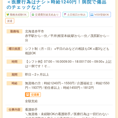
＜医療行為はナシ＞時給1240円！病院で備品
のチェックなど
職種未経験OK
交通費別途支給あり
土日祝日が休み
WEB登録OK
派遣
北海道赤平市
勤務地
赤平駅から---分／平岸(根室本線)駅から---分／茂尻駅から---
分
シフト制（月～日） ※平日のみなどの相談もOK ※週3なども
曜日頻度
相談OK
【シフト例】07:00～16:0009:00～18:0017:00～09:00※ 上記
時間
は一例です！そ…
即日～2ヶ月以上
期間
無資格の方：時給1240円～1550円 / 介護福祉士：時給1550
時給
円～1937円 / 初任者以上：時給1450円～1812円
交通費
全額支給
看護助手
仕事内容
＼無資格・未経験OKの看護助手／医療行為は一切行わない