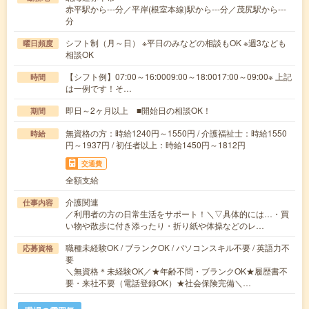
赤平駅から---分／平岸(根室本線)駅から---分／茂尻駅から---
分
シフト制（月～日） ※平日のみなどの相談もOK ※週3なども
曜日頻度
相談OK
【シフト例】07:00～16:0009:00～18:0017:00～09:00※ 上記
時間
は一例です！そ…
即日～2ヶ月以上 ■開始日の相談OK！
期間
無資格の方：時給1240円～1550円 / 介護福祉士：時給1550
時給
円～1937円 / 初任者以上：時給1450円～1812円
交通費
全額支給
介護関連
仕事内容
／利用者の方の日常生活をサポート！＼▽具体的には…・買
い物や散歩に付き添ったり・折り紙や体操などのレ…
職種未経験OK / ブランクOK / パソコンスキル不要 / 英語力不
応募資格
要
＼無資格＊未経験OK／★年齢不問・ブランクOK★履歴書不
要・来社不要（電話登録OK）★社会保険完備＼…