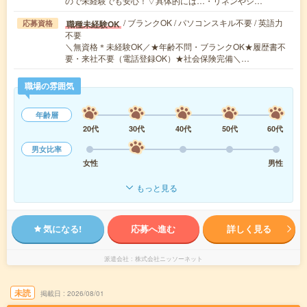
ので未経験でも安心！▽具体的には…・リネンやシ…
/ ブランクOK / パソコンスキル不要 / 英語力
職種未経験OK
応募資格
不要
＼無資格＊未経験OK／★年齢不問・ブランクOK★履歴書不
要・来社不要（電話登録OK）★社会保険完備＼…
職場の雰囲気
年齢層
20代
30代
40代
50代
60代
男女比率
女性
男性
もっと見る
気になる!
応募へ進む
詳しく見る
派遣会社
株式会社ニッソーネット
未読
掲載日
2026/08/01