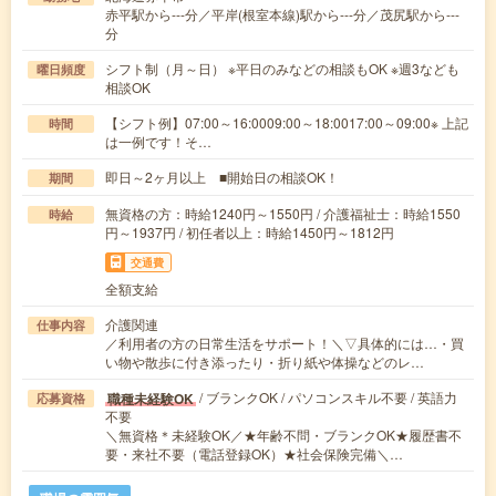
赤平駅から---分／平岸(根室本線)駅から---分／茂尻駅から---
分
シフト制（月～日） ※平日のみなどの相談もOK ※週3なども
曜日頻度
相談OK
【シフト例】07:00～16:0009:00～18:0017:00～09:00※ 上記
時間
は一例です！そ…
即日～2ヶ月以上 ■開始日の相談OK！
期間
無資格の方：時給1240円～1550円 / 介護福祉士：時給1550
時給
円～1937円 / 初任者以上：時給1450円～1812円
交通費
全額支給
介護関連
仕事内容
／利用者の方の日常生活をサポート！＼▽具体的には…・買
い物や散歩に付き添ったり・折り紙や体操などのレ…
/ ブランクOK / パソコンスキル不要 / 英語力
職種未経験OK
応募資格
不要
＼無資格＊未経験OK／★年齢不問・ブランクOK★履歴書不
要・来社不要（電話登録OK）★社会保険完備＼…