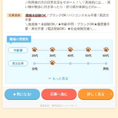
／利用者の方の日常生活をサポート！＼▽具体的には…・買
い物や散歩に付き添ったり・折り紙や体操などのレ…
/ ブランクOK / パソコンスキル不要 / 英語力
職種未経験OK
応募資格
不要
＼無資格＊未経験OK／★年齢不問・ブランクOK★履歴書不
要・来社不要（電話登録OK）★社会保険完備＼…
職場の雰囲気
年齢層
20代
30代
40代
50代
60代
男女比率
女性
男性
もっと見る
気になる!
応募へ進む
詳しく見る
派遣会社
株式会社ニッソーネット