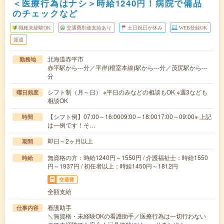
＜医療行為はナシ＞時給1240円！病院で備品
のチェックなど
職種未経験OK
交通費別途支給あり
土日祝日が休み
WEB登録OK
派遣
北海道赤平市
勤務地
赤平駅から---分／平岸(根室本線)駅から---分／茂尻駅から---
分
シフト制（月～日） ※平日のみなどの相談もOK ※週3なども
曜日頻度
相談OK
【シフト例】07:00～16:0009:00～18:0017:00～09:00※ 上記
時間
は一例です！そ…
即日～2ヶ月以上
期間
無資格の方：時給1240円～1550円 / 介護福祉士：時給1550
時給
円～1937円 / 初任者以上：時給1450円～1812円
交通費
全額支給
看護助手
仕事内容
＼無資格・未経験OKの看護助手／医療行為は一切行わない