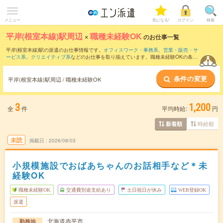
メニュー
気になる!
ログイン
検索
平岸(根室本線)駅周辺
×
職種未経験OK
のお仕事一覧
平岸(根室本線)駅の派遣のお仕事情報です。
オフィスワーク・事務系
、
営業・販売・サ
ービス系
、
クリエイティブ系
などのお仕事を取り揃えています。職種未経験OKの条件
の他に、
交通費別途支給あり
、
友だちと一緒の応募OK
、
週4日勤務
などのこだわり条
件も取り揃えています。
条件の変更
平岸(根室本線)駅周辺 / 職種未経験OK
3
1,200
全
件
平均時給:
円
時給順
新着順
未読
掲載日
2026/08/03
小規模施設でおばあちゃんのお話相手など＊未
経験OK
職種未経験OK
交通費別途支給あり
土日祝日が休み
WEB登録OK
派遣
北海道赤平市
勤務地