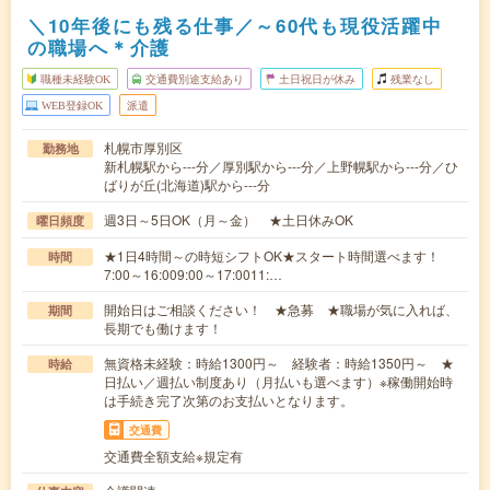
＼10年後にも残る仕事／～60代も現役活躍中
の職場へ＊介護
職種未経験OK
交通費別途支給あり
土日祝日が休み
残業なし
WEB登録OK
派遣
札幌市厚別区
勤務地
新札幌駅から---分／厚別駅から---分／上野幌駅から---分／ひ
ばりが丘(北海道)駅から---分
週3日～5日OK（月～金） ★土日休みOK
曜日頻度
★1日4時間～の時短シフトOK★スタート時間選べます！
時間
7:00～16:009:00～17:0011:…
開始日はご相談ください！ ★急募 ★職場が気に入れば、
期間
長期でも働けます！
無資格未経験：時給1300円～ 経験者：時給1350円～ ★
時給
日払い／週払い制度あり（月払いも選べます）※稼働開始時
は手続き完了次第のお支払いとなります。
交通費
交通費全額支給※規定有