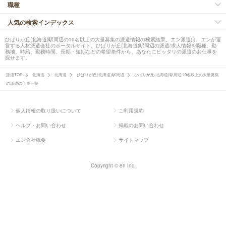
職種
人気の検索インデックス
ひばりが丘(北海道)駅周辺の10名以上の大量募集の派遣情報の検索結果。エン派遣は、エンが運
営する人材派遣会社のポータルサイト。ひばりが丘(北海道)駅周辺の派遣/求人情報を職種、勤
務地、時給、勤務時間、長期・短期などの希望条件から、あなたにピッタリの派遣のお仕事を
探せます。
派遣TOP
北海道
北海道
ひばりが丘(北海道)駅周辺
ひばりが丘(北海道)駅周辺 10名以上の大量募集
の派遣の仕事一覧
個人情報の取り扱いについて
ご利用規約
ヘルプ・お問い合わせ
掲載のお問い合わせ
エン会社概要
サイトマップ
Copyright © en Inc.