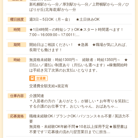
新札幌駅から---分／厚別駅から---分／上野幌駅から---分／ひ
ばりが丘(北海道)駅から---分
週3日～5日OK（月～金） ★土日休みOK
曜日頻度
★1日4時間～の時短シフトOK★スタート時間選べます！
時間
7:00～16:009:00～17:0011:…
開始日はご相談ください！ ★急募 ★職場が気に入れば、
期間
長期でも働けます！
無資格未経験：時給1300円～ 経験者：時給1350円～ ★
時給
日払い／週払い制度あり（月払いも選べます）※稼働開始時
は手続き完了次第のお支払いとなります。
交通費
交通費全額支給※規定有
介護関連
仕事内容
＊入居者の方の「ありがとう」が嬉しい＊お年寄りを笑顔に
する介護のお仕事です。おじいちゃん、おばあちゃ…
職種未経験OK / ブランクOK / パソコンスキル不要 / 英語力不
応募資格
要
無資格・未経験OK年齢不問★10名以上採用予定★履歴書は
不要です▽応募後の流れ1)翌営業日までに担当…