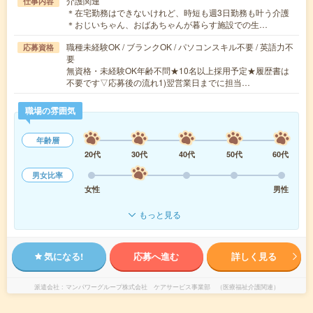
介護関連
仕事内容
＊在宅勤務はできないけれど、時短も週3日勤務も叶う介護
＊おじいちゃん、おばあちゃんが暮らす施設での生…
職種未経験OK / ブランクOK / パソコンスキル不要 / 英語力不
応募資格
要
無資格・未経験OK年齢不問★10名以上採用予定★履歴書は
不要です▽応募後の流れ1)翌営業日までに担当…
職場の雰囲気
年齢層
20代
30代
40代
50代
60代
男女比率
女性
男性
もっと見る
気になる!
応募へ進む
詳しく見る
派遣会社
マンパワーグループ株式会社 ケアサービス事業部 （医療福祉介護関連）