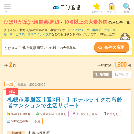
メニュー
気になる!
ログイン
検索
ひばりが丘(北海道)駅周辺
×
10名以上の大量募集
のお仕事一覧
ひばりが丘(北海道)駅の派遣のお仕事情報です。
オフィスワーク・事務系
、
営業・販
売・サービス系
、
クリエイティブ系
などのお仕事を取り揃えています。10名以上の大
量募集の条件の他に、
交通費別途支給あり
、
職種未経験OK
、
友だちと一緒の応募OK
などのこだわり条件も取り揃えています。
条件の変更
ひばりが丘(北海道)駅周辺 / 10名以上の大量募集
2
1,300
全
件
平均時給:
円
時給順
新着順
未読
掲載日
2026/08/07
NEW
札幌市厚別区【週3日～】ホテルライクな高齢
者マンションで生活サポート
職種未経験OK
交通費別途支給あり
土日祝日が休み
残業なし
WEB登録OK
派遣
札幌市厚別区
勤務地