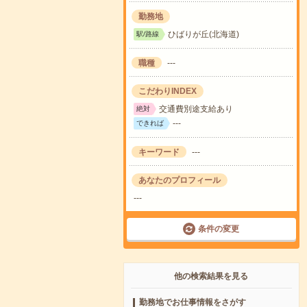
勤務地
ひばりが丘(北海道)
駅/路線
職種
---
こだわりINDEX
交通費別途支給あり
絶対
---
できれば
キーワード
---
あなたのプロフィール
---
条件の変更
他の検索結果を見る
勤務地でお仕事情報をさがす