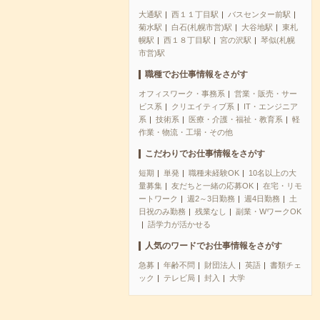
大通駅
西１１丁目駅
バスセンター前駅
菊水駅
白石(札幌市営)駅
大谷地駅
東札
幌駅
西１８丁目駅
宮の沢駅
琴似(札幌
市営)駅
職種でお仕事情報をさがす
オフィスワーク・事務系
営業・販売・サー
ビス系
クリエイティブ系
IT・エンジニア
系
技術系
医療・介護・福祉・教育系
軽
作業・物流・工場・その他
こだわりでお仕事情報をさがす
短期
単発
職種未経験OK
10名以上の大
量募集
友だちと一緒の応募OK
在宅・リモ
ートワーク
週2～3日勤務
週4日勤務
土
日祝のみ勤務
残業なし
副業・WワークOK
語学力が活かせる
人気のワードでお仕事情報をさがす
急募
年齢不問
財団法人
英語
書類チェ
ック
テレビ局
封入
大学