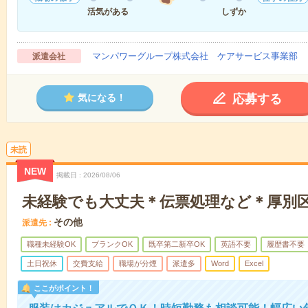
活気がある
しずか
マンパワーグループ株式会社 ケアサービス事業部 
派遣会社
応募する
気になる！
未読
NEW
掲載日
2026/08/06
未経験でも大丈夫＊伝票処理など＊厚別
その他
派遣先
職種未経験OK
ブランクOK
既卒第二新卒OK
英語不要
履歴書不要
土日祝休
交費支給
職場が分煙
派遣多
Word
Excel
ここがポイント！