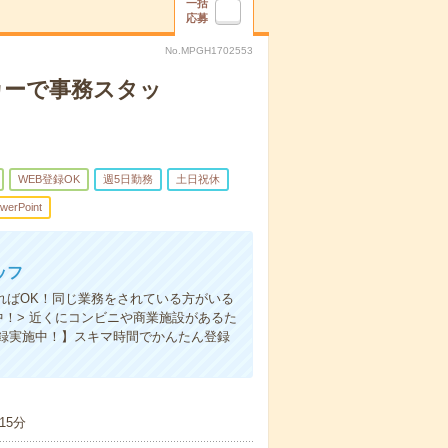
一括
応募
No.MPGH1702553
ーカーで事務スタッ
WEB登録OK
週5日勤務
土日祝休
werPoint
ッフ
あればOK！同じ業務をされている方がいる
！> 近くにコンビニや商業施設があるた
録実施中！】スキマ時間でかんたん登録
15分