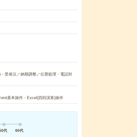
X)・受発注／納期調整／伝票処理・電話対
int基本操作・Excel(四則演算)操作
50代
60代