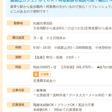
服装はカジュアルでＯＫ！時短勤務も相談可能！幅広い
最寄り駅から徒歩圏内！同業務の方がいるので安心！リフレッシュで
ビニがあるので便利です！
勤務地
札幌市厚別区
大谷地駅から徒歩6分／ひばりが丘(北海道)駅から徒歩
曜日頻度
月～金 ※土日祝休み
時間
9:00～18:00 ※残業は月5～15時間程度。※休憩60
期間
【急募】即日～長期 ※8月～！
時給
時給1500円＋交 【月収例】249,375円～ ■給
交通費
交通費支給あり
仕事内容
一般事務
＊伝票処理＊資料作成＊データ入力＊メール対応＊来
応募資格
職種未経験OK / ブランクOK / 英語力不要
未経験OK！ #初めての派遣歓迎