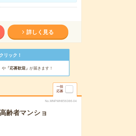
詳しく見る
クリック！
」
や
「応募歓迎」
が届きます！
一括
応募
No.MNPWH856386-04
な高齢者マンショ