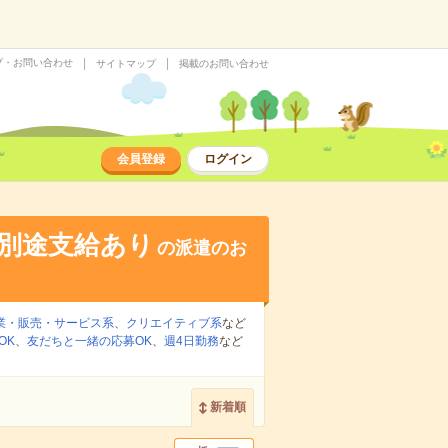
プ・お問い合わせ
サイトマップ
掲載のお問い合わせ
会員登録
ログイン
別途支給あり
の派遣のお
業・販売・サービス系
、
クリエイティブ系
など
OK
、
友だちと一緒の応募OK
、
週4日勤務
など
新着順