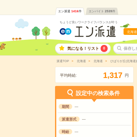
エン派遣
1416
件
エンバイト
2539
件
ちょうど良いワークライフバランスが叶う
北海道
気になる！リスト
0
保存し
派遣TOP
北海道
北海道
ひばりが丘(北海道
,
1
3
1
7
平均時給:
円
設定中の検索条件
期間
---
派遣形式
---
時給
---