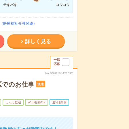
テキパキ
コツコツ
（医療福祉介護関連）
詳しく見る
一括
応募
No.SSH1104421092
区でのお仕事
派遣
しゅふ歓迎
WEB登録OK
週5日勤務