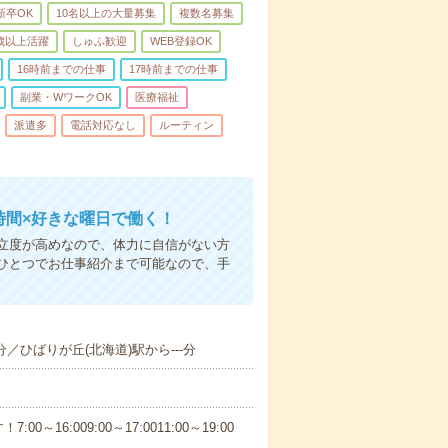
新卒OK
10名以上の大量募集
複数名募集
0歳以上活躍
しゅふ歓迎
WEB登録OK
16時前までの仕事
17時前までの仕事
副業・WワークOK
医療福祉
派遣多
電話対応なし
ルーティン
時間×好きな曜日で働く！
立度が高めなので、体力に自信がない方
ひとつでお仕事紹介まで可能なので、手
分／ひばりが丘(北海道)駅から---分
6:009:00～17:0011:00～19:00