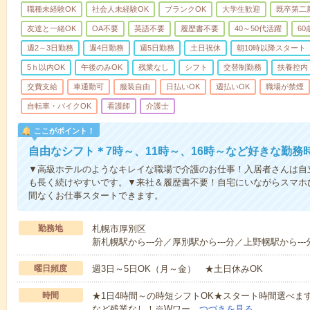
職種未経験OK
社会人未経験OK
ブランクOK
大学生歓迎
既卒第二
友達と一緒OK
OA不要
英語不要
履歴書不要
40～50代活躍
6
週2～3日勤務
週4日勤務
週5日勤務
土日祝休
朝10時以降スタート
5ｈ以内OK
午後のみOK
残業なし
シフト
交替制勤務
扶養控内
交費支給
車通勤可
服装自由
日払いOK
週払いOK
職場が禁煙
自転車・バイクOK
看護師
介護士
ここがポイント！
自由なシフト＊7時～、11時～、16時～など好きな勤務
▼高級ホテルのようなキレイな職場で介護のお仕事！入居者さんは自
も長く続けやすいです。▼来社＆履歴書不要！自宅にいながらスマホ
間なくお仕事スタートできます。
勤務地
札幌市厚別区
新札幌駅から---分／厚別駅から---分／上野幌駅から---
曜日頻度
週3日～5日OK（月～金） ★土日休みOK
時間
★1日4時間～の時短シフトOK★スタート時間選べます！7:00～1
など残業なし！※Wワー…
つづきを見る