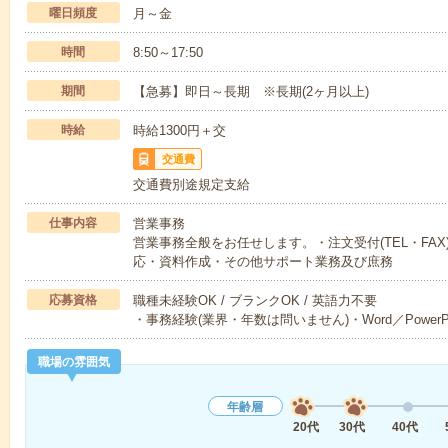
曜日頻度
月～金
時間
8:50～17:50
期間
【急募】即日～長期 ※長期(2ヶ月以上)
時給
時給1300円＋交
交通費
交通費別途規定支給
仕事内容
営業事務
営業事務全般をお任せします。・注文受付(TEL・FA
応・資料作成・その他サポート業務及び庶務
応募資格
職種未経験OK / ブランクOK / 英語力不要
・事務経験(業界・年数は問いません)・Word／PowerPo
職場の雰囲気
年齢層
20代
30代
40代