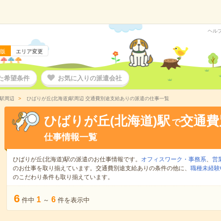
ヘル
版
エリア変更
た希望条件
お気に入りの派遣会社
)駅周辺
ひばりが丘(北海道)駅周辺 交通費別途支給ありの派遣の仕事一覧
ひばりが丘(北海道)駅
交通費
で
仕事情報一覧
ひばりが丘(北海道)駅の派遣のお仕事情報です。
オフィスワーク・事務系
、
営
のお仕事を取り揃えています。交通費別途支給ありの条件の他に、
職種未経験
のこだわり条件も取り揃えています。
6
1
6
件中
～
件を表示中