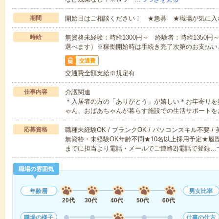
期間
開始日はご相談ください！ ★急募 ★職場が気に入
時給
無資格未経験：時給1300円～ 経験者：時給1350
選べます）※稼働開始時は手続き完了次第のお支払い
交通費
交通費全額支給※規定有
仕事内容
介護関連
＊入居者の方の「ありがとう」が嬉しい＊お年寄りを
ゃん、おばあちゃんが暮らす施設での生活サポートを
応募資格
職種未経験OK / ブランクOK / パソコンスキル不要 /
無資格・未経験OK年齢不問★10名以上採用予定★履
までに担当より電話・メールでご連絡2)電話で登録…
職場の雰囲気
年齢層
男女比率
20代
30代
40代
50代
60代
職場の様子
仕事の仕方