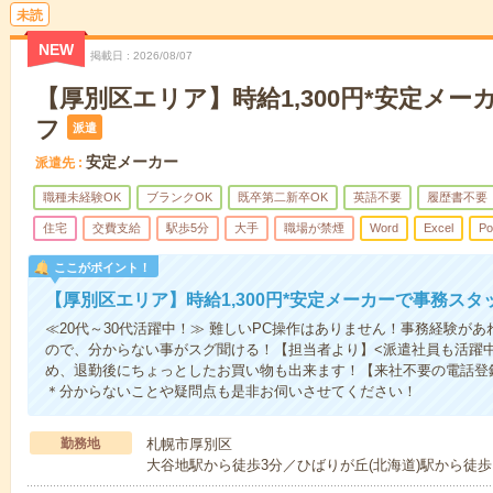
未読
NEW
掲載日
2026/08/07
【厚別区エリア】時給1,300円*安定メ
フ
派遣
安定メーカー
派遣先
職種未経験OK
ブランクOK
既卒第二新卒OK
英語不要
履歴書不要
住宅
交費支給
駅歩5分
大手
職場が禁煙
Word
Excel
Po
ここがポイント！
【厚別区エリア】時給1,300円*安定メーカーで事務スタ
≪20代～30代活躍中！≫ 難しいPC操作はありません！事務経験が
ので、分からない事がスグ聞ける！【担当者より】<派遣社員も活躍中
め、退勤後にちょっとしたお買い物も出来ます！【来社不要の電話登
＊分からないことや疑問点も是非お伺いさせてください！
勤務地
札幌市厚別区
大谷地駅から徒歩3分／ひばりが丘(北海道)駅から徒歩