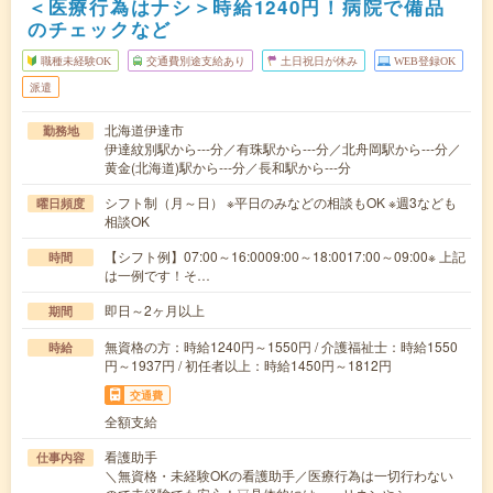
＜医療行為はナシ＞時給1240円！病院で備品
のチェックなど
職種未経験OK
交通費別途支給あり
土日祝日が休み
WEB登録OK
派遣
北海道伊達市
勤務地
伊達紋別駅から---分／有珠駅から---分／北舟岡駅から---分／
黄金(北海道)駅から---分／長和駅から---分
シフト制（月～日） ※平日のみなどの相談もOK ※週3なども
曜日頻度
相談OK
【シフト例】07:00～16:0009:00～18:0017:00～09:00※ 上記
時間
は一例です！そ…
即日～2ヶ月以上
期間
無資格の方：時給1240円～1550円 / 介護福祉士：時給1550
時給
円～1937円 / 初任者以上：時給1450円～1812円
交通費
全額支給
看護助手
仕事内容
＼無資格・未経験OKの看護助手／医療行為は一切行わない