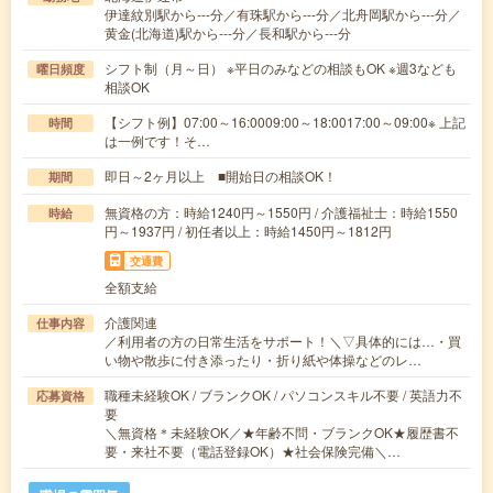
伊達紋別駅から---分／有珠駅から---分／北舟岡駅から---分／
黄金(北海道)駅から---分／長和駅から---分
シフト制（月～日） ※平日のみなどの相談もOK ※週3なども
曜日頻度
相談OK
【シフト例】07:00～16:0009:00～18:0017:00～09:00※ 上記
時間
は一例です！そ…
即日～2ヶ月以上 ■開始日の相談OK！
期間
無資格の方：時給1240円～1550円 / 介護福祉士：時給1550
時給
円～1937円 / 初任者以上：時給1450円～1812円
交通費
全額支給
介護関連
仕事内容
／利用者の方の日常生活をサポート！＼▽具体的には…・買
い物や散歩に付き添ったり・折り紙や体操などのレ…
職種未経験OK / ブランクOK / パソコンスキル不要 / 英語力不
応募資格
要
＼無資格＊未経験OK／★年齢不問・ブランクOK★履歴書不
要・来社不要（電話登録OK）★社会保険完備＼…