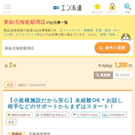
メニュー
気になる!
ログイン
検索
黄金(北海道)駅周辺
のお仕事一覧
黄金(北海道)駅の派遣のお仕事情報です。
オフィスワーク・事務系
、
営業・販売・サー
ビス系
、
クリエイティブ系
などのお仕事を取り揃えています。さらに、
短期
・
単発
な
どの期間や、
職種未経験OK
などのこだわり条件で絞り込んでいただけます。
条件の変更
また、
東室蘭駅
・
伊達紋別駅
・
北舟岡駅
・
崎守駅
・
長和駅
など近隣駅のお仕事もご確
黄金(北海道)駅周辺
認いただけます。
2
1,200
全
件
平均時給:
円
時給順
新着順
未読
掲載日
2026/08/02
【小規模施設だから安心】未経験OK＊お話し
相手などのサポートからまずはスタート！
職種未経験OK
交通費別途支給あり
土日祝日が休み
WEB登録OK
派遣
北海道伊達市
勤務地