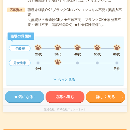
ので未経験でも安心！▽具体的には…・リネンやシ…
職種未経験OK / ブランクOK / パソコンスキル不要 / 英語力不
応募資格
要
＼無資格＊未経験OK／★年齢不問・ブランクOK★履歴書不
要・来社不要（電話登録OK）★社会保険完備＼…
職場の雰囲気
年齢層
20代
30代
40代
50代
60代
男女比率
女性
男性
もっと見る
気になる!
応募へ進む
詳しく見る
派遣会社
株式会社ニッソーネット