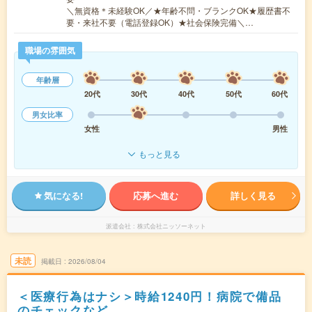
＼無資格＊未経験OK／★年齢不問・ブランクOK★履歴書不
要・来社不要（電話登録OK）★社会保険完備＼…
職場の雰囲気
年齢層
20代
30代
40代
50代
60代
男女比率
女性
男性
もっと見る
気になる!
応募へ進む
詳しく見る
派遣会社
株式会社ニッソーネット
未読
掲載日
2026/08/04
＜医療行為はナシ＞時給1240円！病院で備品
のチェックなど