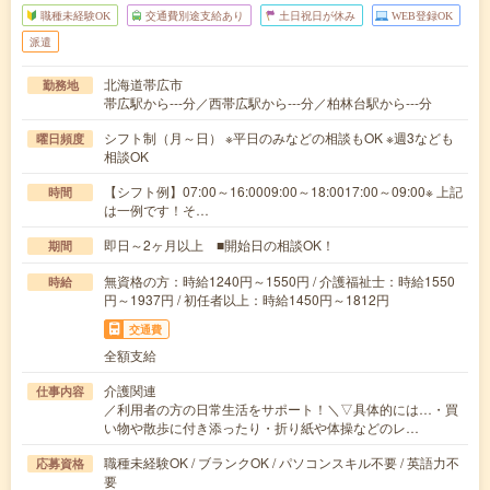
職種未経験OK
交通費別途支給あり
土日祝日が休み
WEB登録OK
派遣
北海道帯広市
勤務地
帯広駅から---分／西帯広駅から---分／柏林台駅から---分
シフト制（月～日） ※平日のみなどの相談もOK ※週3なども
曜日頻度
相談OK
【シフト例】07:00～16:0009:00～18:0017:00～09:00※ 上記
時間
は一例です！そ…
即日～2ヶ月以上 ■開始日の相談OK！
期間
無資格の方：時給1240円～1550円 / 介護福祉士：時給1550
時給
円～1937円 / 初任者以上：時給1450円～1812円
交通費
全額支給
介護関連
仕事内容
／利用者の方の日常生活をサポート！＼▽具体的には…・買
い物や散歩に付き添ったり・折り紙や体操などのレ…
職種未経験OK / ブランクOK / パソコンスキル不要 / 英語力不
応募資格
要