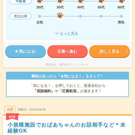
年齢層
20代
30代
40代
50代
60代
男女比率
女性
男性
もっと見る
気になる!
応募へ進む
詳しく見る
派遣会社
株式会社ニッソーネット
興味があったら「★気になる！」をタップ！
「気になる！」を押しておくと、派遣会社から
「面談確約」
や
「応募歓迎」
が届きます！
未読
掲載日
2026/08/06
NEW
小規模施設でおばあちゃんのお話相手など＊未
経験OK