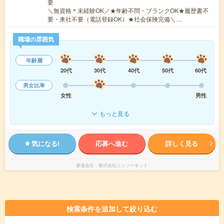
要
＼無資格＊未経験OK／★年齢不問・ブランクOK★履歴書不
要・来社不要（電話登録OK）★社会保険完備＼…
職場の雰囲気
年齢層
20代
30代
40代
50代
60代
男女比率
女性
男性
もっと見る
気になる!
応募へ進む
詳しく見る
派遣会社
株式会社ニッソーネット
検索条件を追加して絞り込む