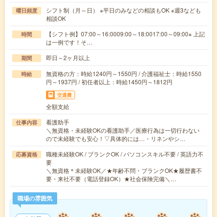
シフト制（月～日） ※平日のみなどの相談もOK ※週3なども
曜日頻度
相談OK
【シフト例】07:00～16:0009:00～18:0017:00～09:00※ 上記
時間
は一例です！そ…
即日～2ヶ月以上
期間
無資格の方：時給1240円～1550円 / 介護福祉士：時給1550
時給
円～1937円 / 初任者以上：時給1450円～1812円
交通費
全額支給
看護助手
仕事内容
＼無資格・未経験OKの看護助手／医療行為は一切行わない
ので未経験でも安心！▽具体的には…・リネンやシ…
職種未経験OK / ブランクOK / パソコンスキル不要 / 英語力不
応募資格
要
＼無資格＊未経験OK／★年齢不問・ブランクOK★履歴書不
要・来社不要（電話登録OK）★社会保険完備＼…
職場の雰囲気