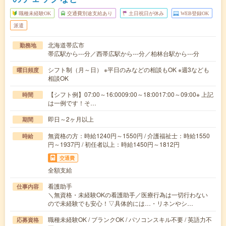
職種未経験OK
交通費別途支給あり
土日祝日が休み
WEB登録OK
派遣
北海道帯広市
勤務地
帯広駅から---分／西帯広駅から---分／柏林台駅から---分
シフト制（月～日） ※平日のみなどの相談もOK ※週3なども
曜日頻度
相談OK
【シフト例】07:00～16:0009:00～18:0017:00～09:00※ 上記
時間
は一例です！そ…
即日～2ヶ月以上
期間
無資格の方：時給1240円～1550円 / 介護福祉士：時給1550
時給
円～1937円 / 初任者以上：時給1450円～1812円
交通費
全額支給
看護助手
仕事内容
＼無資格・未経験OKの看護助手／医療行為は一切行わない
ので未経験でも安心！▽具体的には…・リネンやシ…
職種未経験OK / ブランクOK / パソコンスキル不要 / 英語力不
応募資格