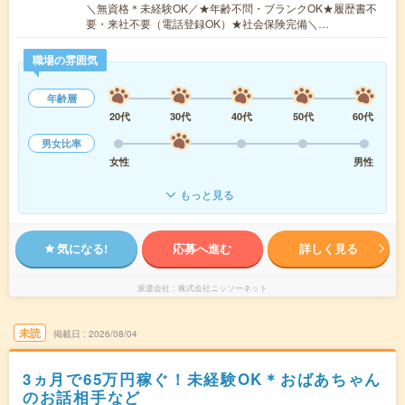
＼無資格＊未経験OK／★年齢不問・ブランクOK★履歴書不
要・来社不要（電話登録OK）★社会保険完備＼…
職場の雰囲気
年齢層
20代
30代
40代
50代
60代
男女比率
女性
男性
もっと見る
気になる!
応募へ進む
詳しく見る
派遣会社
株式会社ニッソーネット
未読
掲載日
2026/08/04
3ヵ月で65万円稼ぐ！未経験OK＊おばあちゃん
のお話相手など