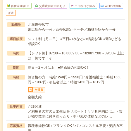
職種未経験OK
交通費別途支給あり
土日祝日が休み
WEB登録OK
派遣
北海道帯広市
勤務地
帯広駅から---分／西帯広駅から---分／柏林台駅から---分
シフト制（月～日） ※平日のみなどの相談もOK ※週3なども
曜日頻度
相談OK
【シフト例】07:00～16:0009:00～18:0017:00～09:00※ 上記
時間
は一例です！そ…
即日～2ヶ月以上 ■開始日の相談OK！
期間
無資格の方：時給1240円～1550円 / 介護福祉士：時給1550
時給
円～1937円 / 初任者以上：時給1450円～1812円
交通費
全額支給
介護関連
仕事内容
／利用者の方の日常生活をサポート！＼▽具体的には…・買
い物や散歩に付き添ったり・折り紙や体操などのレ…
職種未経験OK / ブランクOK / パソコンスキル不要 / 英語力不
応募資格
要