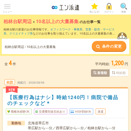
メニュー
気になる!
ログイン
検索
柏林台駅周辺
×
10名以上の大量募集
のお仕事一覧
柏林台駅の派遣のお仕事情報です。
オフィスワーク・事務系
、
営業・販売・サービス
系
、
クリエイティブ系
などのお仕事を取り揃えています。10名以上の大量募集の条件
の他に、
交通費別途支給あり
、
職種未経験OK
、
友だちと一緒の応募OK
などのこだわ
り条件も取り揃えています。
条件の変更
柏林台駅周辺 / 10名以上の大量募集
4
1,200
全
件
平均時給:
円
時給順
新着順
未読
掲載日
2026/08/06
NEW
【医療行為はナシ】時給1240円！病院で備品
のチェックなど＊
職種未経験OK
交通費別途支給あり
WEB登録OK
派遣
北海道帯広市
勤務地
帯広駅から---分／西帯広駅から---分／柏林台駅から---分