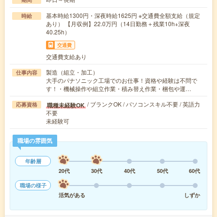
基本時給1300円・深夜時給1625円 ※交通費全額支給（規定
時給
あり） 【月収例】22.0万円（14日勤務＋残業10h+深夜
40.25h）
交通費
交通費支給あり
製造（組立・加工）
仕事内容
大手のパナソニック工場でのお仕事！資格や経験は不問で
す！・機械操作や組立作業・積み替え作業・梱包や運…
/ ブランクOK / パソコンスキル不要 / 英語力
職種未経験OK
応募資格
不要
未経験可
職場の雰囲気
年齢層
20代
30代
40代
50代
60代
職場の様子
活気がある
しずか