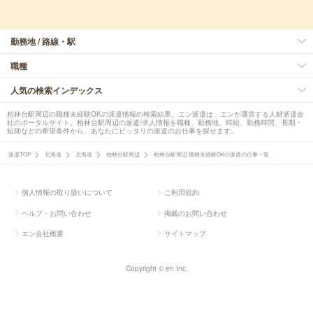
勤務地 / 路線・駅
職種
人気の検索インデックス
柏林台駅周辺の職種未経験OKの派遣情報の検索結果。エン派遣は、エンが運営する人材派遣会
社のポータルサイト。柏林台駅周辺の派遣/求人情報を職種、勤務地、時給、勤務時間、長期・
短期などの希望条件から、あなたにピッタリの派遣のお仕事を探せます。
派遣TOP
北海道
北海道
柏林台駅周辺
柏林台駅周辺 職種未経験OKの派遣の仕事一覧
個人情報の取り扱いについて
ご利用規約
ヘルプ・お問い合わせ
掲載のお問い合わせ
エン会社概要
サイトマップ
Copyright © en Inc.