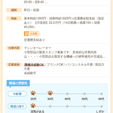
20:30～翌8:40 …
即日～長期
期間
基本時給1300円・深夜時給1625円 ※交通費全額支給（規定
時給
あり） 【月収例】22.0万円（14日勤務＋残業10h＋深夜
40.25h）
交通費
交通費支給あり
マシンオペレーター
仕事内容
小型部品の製造スタッフ募集です。具体的な作業内容
は・・・・小型部品を製造する機械への材料補充や完成品…
/ ブランクOK / パソコンスキル不要 / 英語力
職種未経験OK
応募資格
不要
未経験可
職場の雰囲気
年齢層
20代
30代
40代
50代
60代
職場の様子
活気がある
しずか