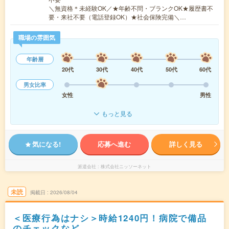
＼無資格＊未経験OK／★年齢不問・ブランクOK★履歴書不
要・来社不要（電話登録OK）★社会保険完備＼…
職場の雰囲気
年齢層
20代
30代
40代
50代
60代
男女比率
女性
男性
もっと見る
気になる!
応募へ進む
詳しく見る
派遣会社
株式会社ニッソーネット
未読
掲載日
2026/08/04
＜医療行為はナシ＞時給1240円！病院で備品
のチェックなど