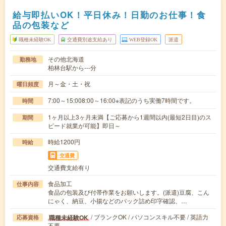
給与即払いOK！平日休み！日勤のお仕事！食
品の包装など
職種未経験OK
交通費別途支給あり
WEB登録OK
派遣
その他北海道
勤務地
柏林台駅から---分
月～金・土・祝
曜日頻度
7:00～15:008:00～16:00※表記のうち実働7時間です。
時間
1ヶ月以上3ヶ月未満【ご応募から1週間以内(最短2日目)のス
期間
ピード就業が可能】即日～
時給1200円
時給
交通費
交通費支給有り
食品加工
仕事内容
食品の包装及び付帯作業をお願いします。(派遣)豆腐、こん
にゃく、納豆、小揚などのパック詰め印字確認、…
/ ブランクOK / パソコンスキル不要 / 英語力
職種未経験OK
応募資格
不要