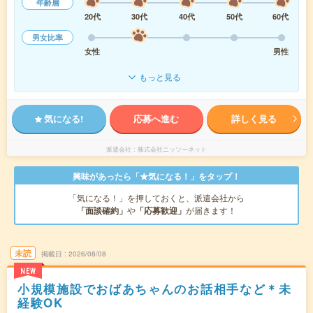
年齢層
20代
30代
40代
50代
60代
男女比率
女性
男性
もっと見る
気になる!
応募へ進む
詳しく見る
派遣会社
株式会社ニッソーネット
興味があったら「★気になる！」をタップ！
「気になる！」を押しておくと、派遣会社から
「面談確約」
や
「応募歓迎」
が届きます！
未読
掲載日
2026/08/08
NEW
小規模施設でおばあちゃんのお話相手など＊未
経験OK