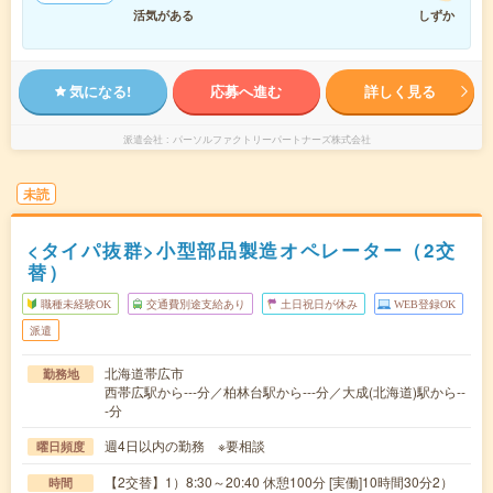
活気がある
しずか
気になる!
応募へ進む
詳しく見る
派遣会社
パーソルファクトリーパートナーズ株式会社
未読
<タイパ抜群>小型部品製造オペレーター（2交
替）
職種未経験OK
交通費別途支給あり
土日祝日が休み
WEB登録OK
派遣
北海道帯広市
勤務地
西帯広駅から---分／柏林台駅から---分／大成(北海道)駅から--
-分
週4日以内の勤務 ※要相談
曜日頻度
【2交替】1）8:30～20:40 休憩100分 [実働]10時間30分2）
時間