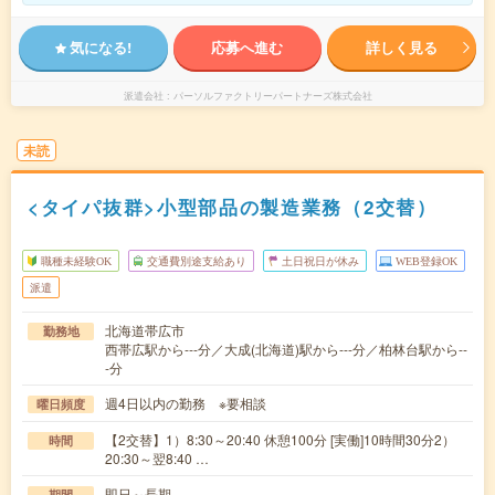
気になる!
応募へ進む
詳しく見る
派遣会社
パーソルファクトリーパートナーズ株式会社
未読
<タイパ抜群>小型部品の製造業務（2交替）
職種未経験OK
交通費別途支給あり
土日祝日が休み
WEB登録OK
派遣
北海道帯広市
勤務地
西帯広駅から---分／大成(北海道)駅から---分／柏林台駅から--
-分
週4日以内の勤務 ※要相談
曜日頻度
【2交替】1）8:30～20:40 休憩100分 [実働]10時間30分2）
時間
20:30～翌8:40 …
即日～長期
期間