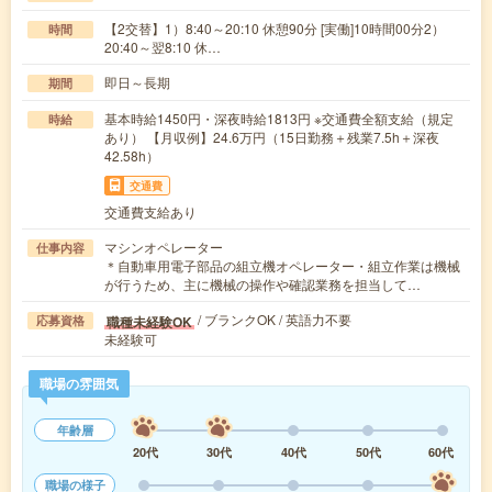
【2交替】1）8:40～20:10 休憩90分 [実働]10時間00分2）
時間
20:40～翌8:10 休…
即日～長期
期間
基本時給1450円・深夜時給1813円 ※交通費全額支給（規定
時給
あり） 【月収例】24.6万円（15日勤務＋残業7.5h＋深夜
42.58h）
交通費
交通費支給あり
マシンオペレーター
仕事内容
＊自動車用電子部品の組立機オペレーター・組立作業は機械
が行うため、主に機械の操作や確認業務を担当して…
/ ブランクOK / 英語力不要
職種未経験OK
応募資格
未経験可
職場の雰囲気
年齢層
20代
30代
40代
50代
60代
職場の様子