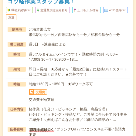
コツ軽作業スタッフ募集！
職種未経験OK
交通費別途支給あり
土日祝日が休み
WEB登録OK
派遣
北海道帯広市
勤務地
帯広駅から---分／西帯広駅から---分／柏林台駅から---分
週5日 ※派遣先による
曜日頻度
週5フルタイムがメインです！＜勤務時間の例＞8:00～
時間
17:008:30～17:309:00～18:…
即日～長期 ★応募から「最短2日後」に勤務OK！スタート
期間
日はご相談ください。★急募です！
時給1150円～1350円 ★Wワーク不可
時給
交通費
交通費全額支給
軽作業（仕分け・ピッキング・検品、商品管理）
仕事内容
仕分け・ピッキング・検品など、ご希望に合わせてお仕事を
ご紹介！＼例えばこんなお仕事／〇商品の箱詰め・…
/ ブランクOK / パソコンスキル不要 / 英語力
職種未経験OK
応募資格
不要