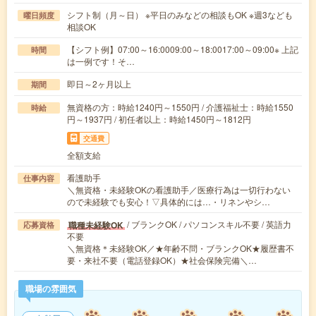
シフト制（月～日） ※平日のみなどの相談もOK ※週3なども
曜日頻度
相談OK
【シフト例】07:00～16:0009:00～18:0017:00～09:00※ 上記
時間
は一例です！そ…
即日～2ヶ月以上
期間
無資格の方：時給1240円～1550円 / 介護福祉士：時給1550
時給
円～1937円 / 初任者以上：時給1450円～1812円
交通費
全額支給
看護助手
仕事内容
＼無資格・未経験OKの看護助手／医療行為は一切行わない
ので未経験でも安心！▽具体的には…・リネンやシ…
/ ブランクOK / パソコンスキル不要 / 英語力
職種未経験OK
応募資格
不要
＼無資格＊未経験OK／★年齢不問・ブランクOK★履歴書不
要・来社不要（電話登録OK）★社会保険完備＼…
職場の雰囲気