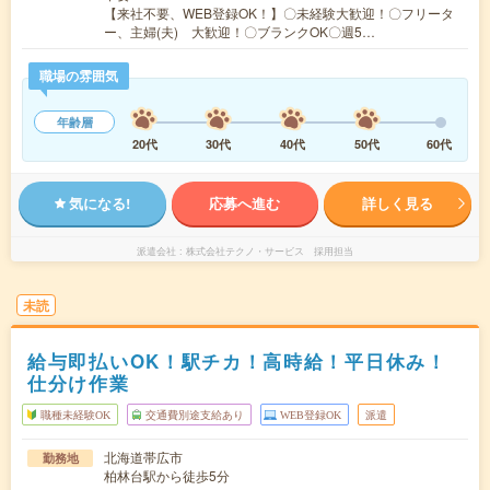
【来社不要、WEB登録OK！】〇未経験大歓迎！〇フリータ
ー、主婦(夫) 大歓迎！〇ブランクOK〇週5…
職場の雰囲気
年齢層
20代
30代
40代
50代
60代
気になる!
応募へ進む
詳しく見る
派遣会社
株式会社テクノ・サービス 採用担当
未読
給与即払いOK！駅チカ！高時給！平日休み！
仕分け作業
職種未経験OK
交通費別途支給あり
WEB登録OK
派遣
北海道帯広市
勤務地
柏林台駅から徒歩5分