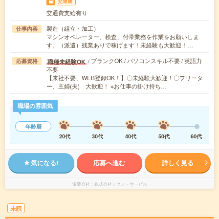
交通費
交通費支給有り
製造（組立・加工）
仕事内容
マシンオペレーター、検査、付帯業務を作業をお願いしま
す。（派遣）残業ありで稼げます！未経験も大歓迎！…
/ ブランクOK / パソコンスキル不要 / 英語力
職種未経験OK
応募資格
不要
【来社不要、WEB登録OK！】〇未経験大歓迎！〇フリータ
ー、主婦(夫) 大歓迎！ ※お仕事の掛け持ち…
職場の雰囲気
年齢層
20代
30代
40代
50代
60代
気になる!
応募へ進む
詳しく見る
派遣会社
株式会社テクノ・サービス
未読