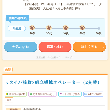
【来社不要、WEB登録OK！】〇未経験大歓迎！〇フリータ
ー、主婦(夫) 大歓迎！ ※お仕事の掛け持ち…
職場の雰囲気
年齢層
20代
30代
40代
50代
60代
気になる!
応募へ進む
詳しく見る
派遣会社
株式会社テクノ・サービス
未読
<タイパ抜群>組立機械オペレーター（2交替）
職種未経験OK
交通費別途支給あり
土日祝日が休み
WEB登録OK
派遣
北海道帯広市
勤務地