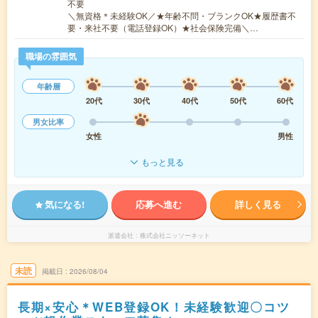
不要
＼無資格＊未経験OK／★年齢不問・ブランクOK★履歴書不
要・来社不要（電話登録OK）★社会保険完備＼…
職場の雰囲気
年齢層
20代
30代
40代
50代
60代
男女比率
女性
男性
もっと見る
気になる!
応募へ進む
詳しく見る
派遣会社
株式会社ニッソーネット
未読
掲載日
2026/08/04
長期×安心＊WEB登録OK！未経験歓迎〇コツ