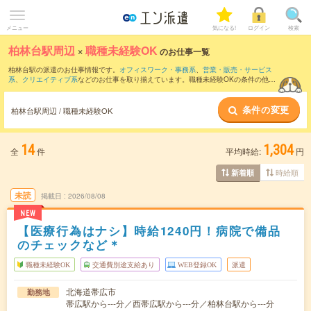
メニュー
気になる!
ログイン
検索
柏林台駅周辺
×
職種未経験OK
のお仕事一覧
柏林台駅の派遣のお仕事情報です。
オフィスワーク・事務系
、
営業・販売・サービス
系
、
クリエイティブ系
などのお仕事を取り揃えています。職種未経験OKの条件の他
に、
交通費別途支給あり
、
友だちと一緒の応募OK
、
週4日勤務
などのこだわり条件も
取り揃えています。
条件の変更
柏林台駅周辺 / 職種未経験OK
14
1,304
全
件
平均時給:
円
時給順
新着順
未読
掲載日
2026/08/08
NEW
【医療行為はナシ】時給1240円！病院で備品
のチェックなど＊
職種未経験OK
交通費別途支給あり
WEB登録OK
派遣
北海道帯広市
勤務地
帯広駅から---分／西帯広駅から---分／柏林台駅から---分