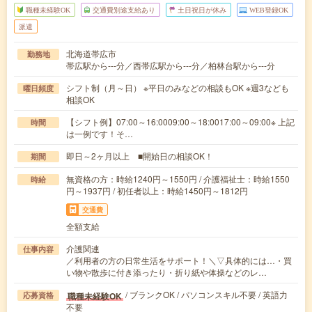
職種未経験OK
交通費別途支給あり
土日祝日が休み
WEB登録OK
派遣
北海道帯広市
勤務地
帯広駅から---分／西帯広駅から---分／柏林台駅から---分
シフト制（月～日） ※平日のみなどの相談もOK ※週3なども
曜日頻度
相談OK
【シフト例】07:00～16:0009:00～18:0017:00～09:00※ 上記
時間
は一例です！そ…
即日～2ヶ月以上 ■開始日の相談OK！
期間
無資格の方：時給1240円～1550円 / 介護福祉士：時給1550
時給
円～1937円 / 初任者以上：時給1450円～1812円
交通費
全額支給
介護関連
仕事内容
／利用者の方の日常生活をサポート！＼▽具体的には…・買
い物や散歩に付き添ったり・折り紙や体操などのレ…
/ ブランクOK / パソコンスキル不要 / 英語力
職種未経験OK
応募資格
不要