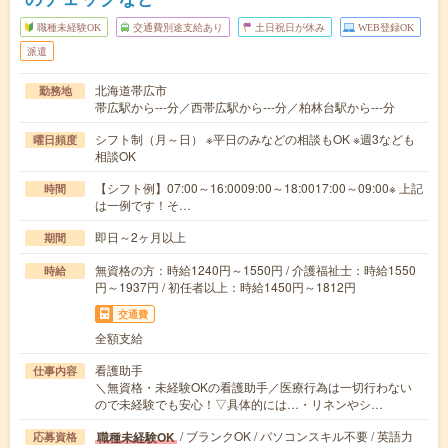
職種未経験OK
交通費別途支給あり
土日祝日が休み
WEB登録OK
派遣
北海道帯広市
勤務地
帯広駅から---分／西帯広駅から---分／柏林台駅から---分
シフト制（月～日） ※平日のみなどの相談もOK ※週3なども
曜日頻度
相談OK
【シフト例】07:00～16:0009:00～18:0017:00～09:00※ 上記
時間
は一例です！そ…
即日～2ヶ月以上
期間
無資格の方：時給1240円～1550円 / 介護福祉士：時給1550
時給
円～1937円 / 初任者以上：時給1450円～1812円
交通費
全額支給
看護助手
仕事内容
＼無資格・未経験OKの看護助手／医療行為は一切行わない
ので未経験でも安心！▽具体的には…・リネンやシ…
/ ブランクOK / パソコンスキル不要 / 英語力
職種未経験OK
応募資格