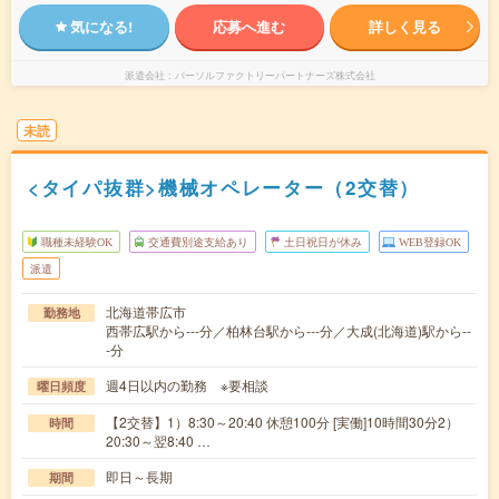
気になる!
応募へ進む
詳しく見る
派遣会社
パーソルファクトリーパートナーズ株式会社
未読
<タイパ抜群>機械オペレーター（2交替）
職種未経験OK
交通費別途支給あり
土日祝日が休み
WEB登録OK
派遣
北海道帯広市
勤務地
西帯広駅から---分／柏林台駅から---分／大成(北海道)駅から--
-分
週4日以内の勤務 ※要相談
曜日頻度
【2交替】1）8:30～20:40 休憩100分 [実働]10時間30分2）
時間
20:30～翌8:40 …
即日～長期
期間