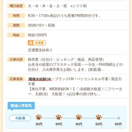
火・水・木・金・土・祝 ※シフト制
曜日頻度
8:30～17:00※表記のうち実働7時間30分です。
時間
2026/10/1～長期
期間
時給1300円
時給
交通費
交通費支給有り
軽作業（仕分け・ピッキング・検品、商品管理）
仕事内容
お弁当や総菜のプラスチック容器・一斗缶・FAX用紙などの
仕分け、入出庫作業をお願いします。(派遣)週…
/ ブランクOK / パソコンスキル不要 / 英語力
職種未経験OK
応募資格
不要
【来社不要、WEB登録OK！】〇未経験大歓迎！〇フリータ
ー、主婦(夫) 大歓迎！ ※お仕事の掛け持ち…
職場の雰囲気
年齢層
20代
30代
40代
50代
60代