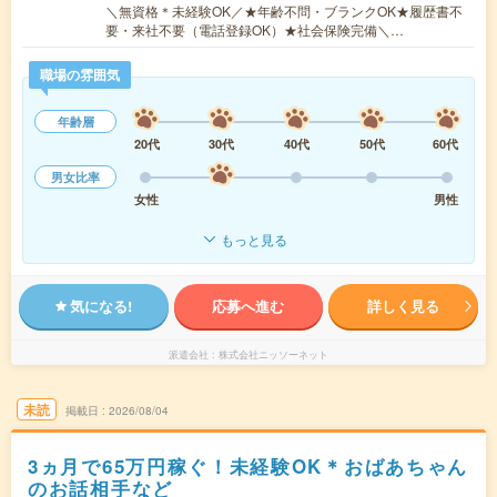
＼無資格＊未経験OK／★年齢不問・ブランクOK★履歴書不
要・来社不要（電話登録OK）★社会保険完備＼…
職場の雰囲気
年齢層
20代
30代
40代
50代
60代
男女比率
女性
男性
もっと見る
気になる!
応募へ進む
詳しく見る
派遣会社
株式会社ニッソーネット
未読
掲載日
2026/08/04
3ヵ月で65万円稼ぐ！未経験OK＊おばあちゃん
のお話相手など