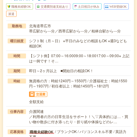
職種未経験OK
交通費別途支給あり
土日祝日が休み
WEB登録OK
派遣
北海道帯広市
勤務地
帯広駅から---分／西帯広駅から---分／柏林台駅から---分
シフト制（月～日） ※平日のみなどの相談もOK ※週3なども
曜日頻度
相談OK
【シフト例】07:00～16:0009:00～18:0017:00～09:00※ 上記
時間
は一例です！そ…
即日～2ヶ月以上 ■開始日の相談OK！
期間
無資格の方：時給1240円～1550円 / 介護福祉士：時給1550
時給
円～1937円 / 初任者以上：時給1450円～1812円
交通費
全額支給
介護関連
仕事内容
／利用者の方の日常生活をサポート！＼▽具体的には…・買
い物や散歩に付き添ったり・折り紙や体操などのレ…
/ ブランクOK / パソコンスキル不要 / 英語力
職種未経験OK
応募資格
不要