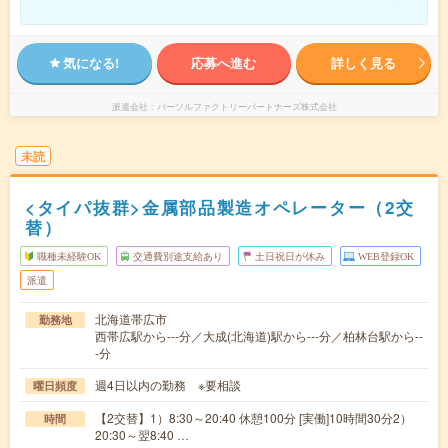
気になる!
応募へ進む
詳しく見る
派遣会社
パーソルファクトリーパートナーズ株式会社
未読
<タイパ抜群>金属部品製造オペレーター（2交
替）
職種未経験OK
交通費別途支給あり
土日祝日が休み
WEB登録OK
派遣
北海道帯広市
勤務地
西帯広駅から---分／大成(北海道)駅から---分／柏林台駅から--
-分
週4日以内の勤務 ※要相談
曜日頻度
【2交替】1）8:30～20:40 休憩100分 [実働]10時間30分2）
時間
20:30～翌8:40 …