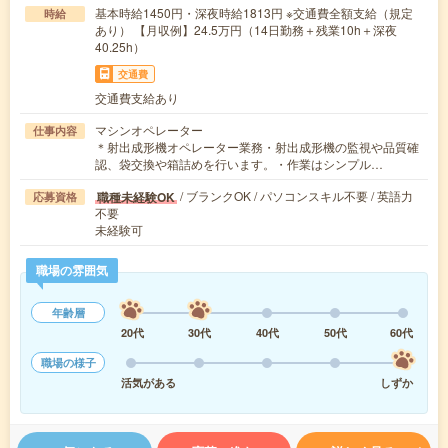
基本時給1450円・深夜時給1813円 ※交通費全額支給（規定
時給
あり） 【月収例】24.5万円（14日勤務＋残業10h＋深夜
40.25h）
交通費
交通費支給あり
マシンオペレーター
仕事内容
＊射出成形機オペレーター業務・射出成形機の監視や品質確
認、袋交換や箱詰めを行います。・作業はシンプル…
/ ブランクOK / パソコンスキル不要 / 英語力
職種未経験OK
応募資格
不要
未経験可
職場の雰囲気
年齢層
20代
30代
40代
50代
60代
職場の様子
活気がある
しずか