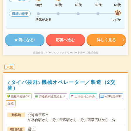
20代
30代
40代
50代
60代
職場の様子
活気がある
しずか
気になる!
応募へ進む
詳しく見る
派遣会社
パーソルファクトリーパートナーズ株式会社
未読
<タイパ抜群>機械オペレーター／製造（2交
替）
職種未経験OK
交通費別途支給あり
土日祝日が休み
WEB登録OK
派遣
北海道帯広市
勤務地
柏林台駅から---分／帯広駅から---分／西帯広駅から---分
週5日
曜日頻度