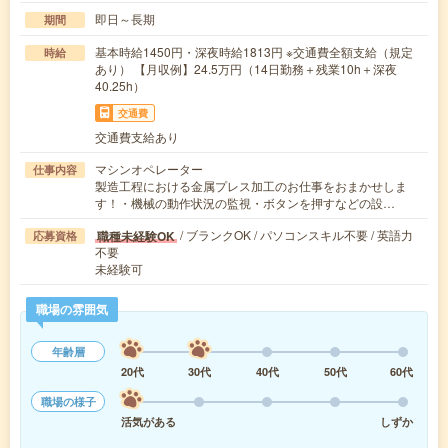
即日～長期
期間
基本時給1450円・深夜時給1813円 ※交通費全額支給（規定
時給
あり） 【月収例】24.5万円（14日勤務＋残業10h＋深夜
40.25h）
交通費
交通費支給あり
マシンオペレーター
仕事内容
製造工程における金属プレス加工のお仕事をおまかせしま
す！・機械の動作状況の監視・ボタンを押すなどの設…
/ ブランクOK / パソコンスキル不要 / 英語力
職種未経験OK
応募資格
不要
未経験可
職場の雰囲気
年齢層
20代
30代
40代
50代
60代
職場の様子
活気がある
しずか