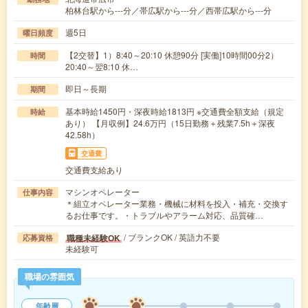
柏林台駅から---分／帯広駅から---分／西帯広駅から---分
週5日
曜日頻度
【2交替】1）8:40～20:10 休憩90分 [実働]10時間00分2）
時間
20:40～翌8:10 休…
即日～長期
期間
基本時給1450円・深夜時給1813円 ※交通費全額支給（規定
時給
あり） 【月収例】24.6万円（15日勤務＋残業7.5h＋深夜
42.58h）
交通費
交通費支給あり
マシンオペレーター
仕事内容
＊組立オペレーター業務・機械に材料を投入・補充・交換す
るお仕事です。・トラブルやアラーム対応、品質確…
/ ブランクOK / 英語力不要
職種未経験OK
応募資格
未経験可
職場の雰囲気
年齢層