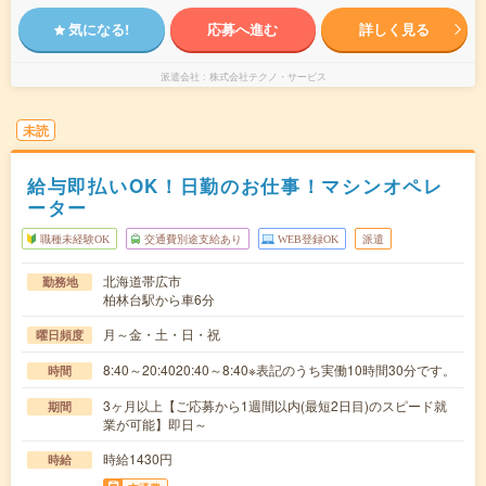
気になる!
応募へ進む
詳しく見る
派遣会社
株式会社テクノ・サービス
未読
給与即払いOK！日勤のお仕事！マシンオペレ
ーター
職種未経験OK
交通費別途支給あり
WEB登録OK
派遣
北海道帯広市
勤務地
柏林台駅から車6分
月～金・土・日・祝
曜日頻度
8:40～20:4020:40～8:40※表記のうち実働10時間30分です。
時間
3ヶ月以上【ご応募から1週間以内(最短2日目)のスピード就
期間
業が可能】即日～
時給1430円
時給