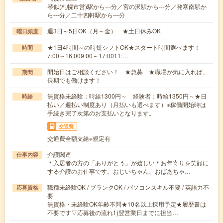
琴似(札幌市営)駅から---分／宮の沢駅から---分／発寒南駅か
ら---分／二十四軒駅から---分
週3日～5日OK（月～金） ★土日休みOK
曜日頻度
★1日4時間～の時短シフトOK★スタート時間選べます！
時間
7:00～16:009:00～17:0011:…
開始日はご相談ください！ ★急募 ★職場が気に入れば、
期間
長期でも働けます！
無資格未経験：時給1300円～ 経験者：時給1350円～★日
時給
払い／週払い制度あり（月払いも選べます）※稼働開始時は
手続き完了次第のお支払いとなります。
交通費
交通費全額支給※規定有
介護関連
仕事内容
＊入居者の方の「ありがとう」が嬉しい＊お年寄りを笑顔に
する介護のお仕事です。おじいちゃん、おばあちゃ…
職種未経験OK / ブランクOK / パソコンスキル不要 / 英語力不
応募資格
要
無資格・未経験OK年齢不問★10名以上採用予定★履歴書は
不要です▽応募後の流れ1)翌営業日までに担当…