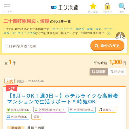
メニュー
気になる!
ログイン
検索
二十四軒駅周辺
×
短期
のお仕事一覧
二十四軒駅の派遣のお仕事情報です。
オフィスワーク・事務系
、
営業・販売・サービ
ス系
、
クリエイティブ系
などのお仕事を取り揃えています。短期の条件の他に、
交通
費別途支給あり
、
職種未経験OK
、
友だちと一緒の応募OK
などでもお探し頂けます。
条件の変更
二十四軒駅周辺 / 短期
1
1,300
全
件
平均時給:
円
時給順
新着順
未読
掲載日
2026/08/09
NEW
【8月～OK！週3日～】ホテルライクな高齢者
マンションで生活サポート＊時短OK
職種未経験OK
交通費別途支給あり
土日祝日が休み
残業なし
WEB登録OK
派遣
札幌市西区
勤務地