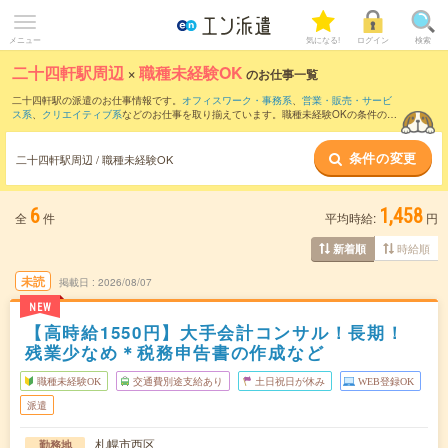
メニュー
気になる!
ログイン
検索
二十四軒駅周辺
×
職種未経験OK
のお仕事一覧
二十四軒駅の派遣のお仕事情報です。
オフィスワーク・事務系
、
営業・販売・サービ
ス系
、
クリエイティブ系
などのお仕事を取り揃えています。職種未経験OKの条件の他
に、
交通費別途支給あり
、
友だちと一緒の応募OK
、
週4日勤務
などのこだわり条件も
取り揃えています。
条件の変更
二十四軒駅周辺 / 職種未経験OK
6
1,458
全
件
平均時給:
円
時給順
新着順
未読
掲載日
2026/08/07
NEW
【高時給1550円】大手会計コンサル！長期！
残業少なめ＊税務申告書の作成など
職種未経験OK
交通費別途支給あり
土日祝日が休み
WEB登録OK
派遣
札幌市西区
勤務地