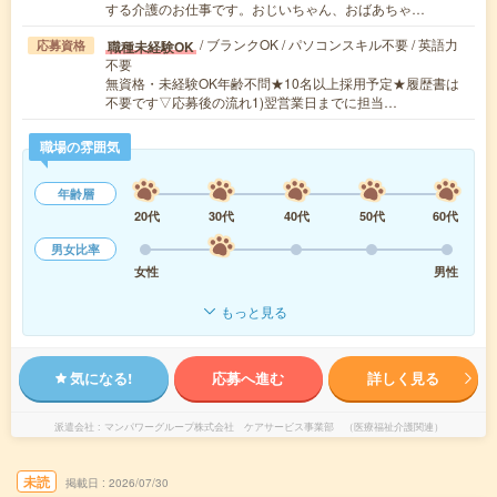
する介護のお仕事です。おじいちゃん、おばあちゃ…
/ ブランクOK / パソコンスキル不要 / 英語力
職種未経験OK
応募資格
不要
無資格・未経験OK年齢不問★10名以上採用予定★履歴書は
不要です▽応募後の流れ1)翌営業日までに担当…
職場の雰囲気
年齢層
20代
30代
40代
50代
60代
男女比率
女性
男性
もっと見る
気になる!
応募へ進む
詳しく見る
派遣会社
マンパワーグループ株式会社 ケアサービス事業部 （医療福祉介護関連）
未読
掲載日
2026/07/30