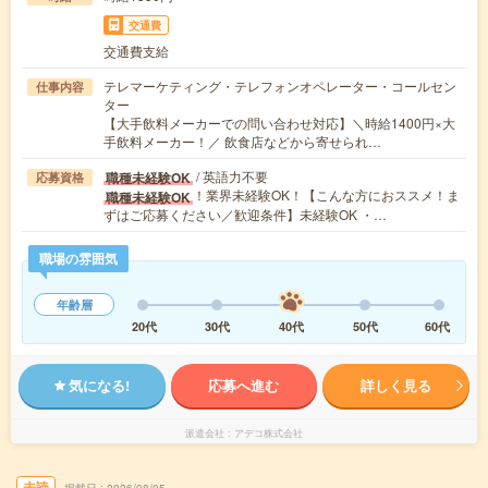
交通費
交通費支給
テレマーケティング・テレフォンオペレーター・コールセン
仕事内容
ター
【大手飲料メーカーでの問い合わせ対応】＼時給1400円×大
手飲料メーカー！／ 飲食店などから寄せられ…
/ 英語力不要
職種未経験OK
応募資格
！業界未経験OK！【こんな方におススメ！ま
職種未経験OK
ずはご応募ください／歓迎条件】未経験OK ・…
職場の雰囲気
年齢層
20代
30代
40代
50代
60代
気になる!
応募へ進む
詳しく見る
派遣会社
アデコ株式会社
未読
掲載日
2026/08/05