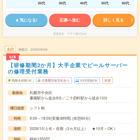
20代
30代
40代
50代
60代
気になる!
応募へ進む
詳しく見る
派遣会社
アデコ株式会社
未読
掲載日
2026/08/06
NEW
【研修期間2か月】大手企業でビールサーバー
の修理受付業務
職種未経験OK
交通費別途支給あり
WEB登録OK
派遣
札幌市中央区
勤務地
桑園駅から徒歩9分／二十四軒駅から徒歩13分
シフト制
曜日頻度
9:00～18:00(実働:8時間) (休憩60分)
時間
2026/10/上旬～長期（3カ月以上） ★10月～OK！
期間
時給1350円
時給