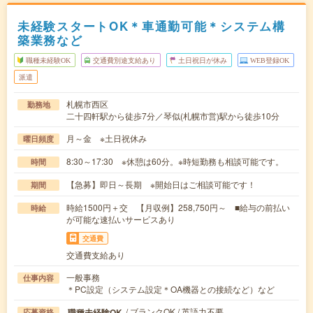
未経験スタートOK＊車通勤可能＊システム構
築業務など
職種未経験OK
交通費別途支給あり
土日祝日が休み
WEB登録OK
派遣
札幌市西区
勤務地
二十四軒駅から徒歩7分／琴似(札幌市営)駅から徒歩10分
月～金 ※土日祝休み
曜日頻度
8:30～17:30 ※休憩は60分。※時短勤務も相談可能です。
時間
【急募】即日～長期 ※開始日はご相談可能です！
期間
時給1500円＋交 【月収例】258,750円～ ■給与の前払い
時給
が可能な速払いサービスあり
交通費
交通費支給あり
一般事務
仕事内容
＊PC設定（システム設定＊OA機器との接続など）など
/ ブランクOK / 英語力不要
職種未経験OK
応募資格