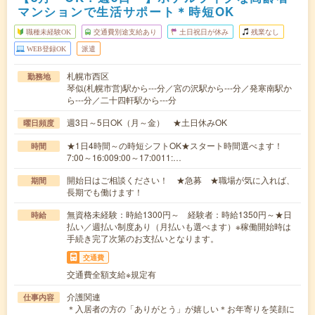
マンションで生活サポート＊時短OK
職種未経験OK
交通費別途支給あり
土日祝日が休み
残業なし
WEB登録OK
派遣
札幌市西区
勤務地
琴似(札幌市営)駅から---分／宮の沢駅から---分／発寒南駅か
ら---分／二十四軒駅から---分
週3日～5日OK（月～金） ★土日休みOK
曜日頻度
★1日4時間～の時短シフトOK★スタート時間選べます！
時間
7:00～16:009:00～17:0011:…
開始日はご相談ください！ ★急募 ★職場が気に入れば、
期間
長期でも働けます！
無資格未経験：時給1300円～ 経験者：時給1350円～★日
時給
払い／週払い制度あり（月払いも選べます）※稼働開始時は
手続き完了次第のお支払いとなります。
交通費
交通費全額支給※規定有
介護関連
仕事内容
＊入居者の方の「ありがとう」が嬉しい＊お年寄りを笑顔に