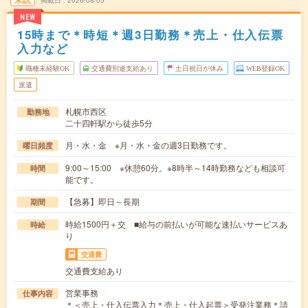
NEW
15時まで＊時短＊週3日勤務＊売上・仕入伝票
入力など
職種未経験OK
交通費別途支給あり
土日祝日が休み
WEB登録OK
派遣
札幌市西区
勤務地
二十四軒駅から徒歩5分
月・水・金 ※月・水・金の週3日勤務です。
曜日頻度
9:00～15:00 ※休憩60分。※8時半～14時勤務なども相談可
時間
能です。
【急募】即日～長期
期間
時給1500円＋交 ■給与の前払いが可能な速払いサービスあ
時給
り
交通費
交通費支給あり
営業事務
仕事内容
＊＜売上・仕入伝票入力＊売上・仕入起票＞受発注業務＊請