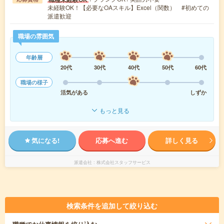
未経験OK！【必要なOAスキル】Excel（関数） #初めての
派遣歓迎
職場の雰囲気
年齢層
20代
30代
40代
50代
60代
職場の様子
活気がある
しずか
もっと見る
気になる!
応募へ進む
詳しく見る
派遣会社
株式会社スタッフサービス
検索条件を追加して絞り込む