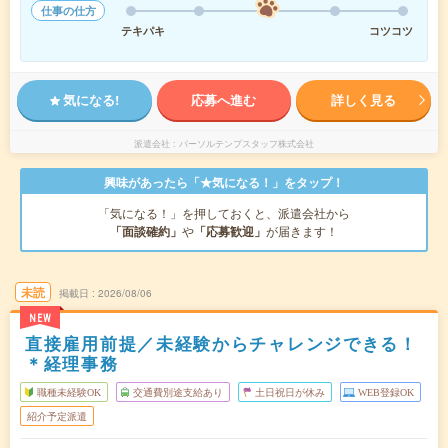
仕事の仕方
テキパキ
コツコツ
気になる!
応募へ進む
詳しく見る
派遣会社
パーソルテンプスタッフ株式会社
興味があったら「★気になる！」をタップ！
「気になる！」を押しておくと、派遣会社から
「面談確約」
や
「応募歓迎」
が届きます！
未読
掲載日
2026/08/06
NEW
直接雇用前提／未経験からチャレンジできる！
＊経理事務
職種未経験OK
交通費別途支給あり
土日祝日が休み
WEB登録OK
紹介予定派遣