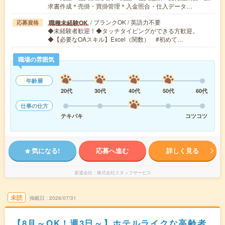
求書作成＊売掛・買掛管理＊入金照合・仕入データ…
/ ブランクOK / 英語力不要
職種未経験OK
応募資格
◆未経験者歓迎！◆タッチタイピングができる方歓迎。
◆【必要なOAスキル】Excel（関数） #初めて…
職場の雰囲気
年齢層
20代
30代
40代
50代
60代
仕事の仕方
テキパキ
コツコツ
気になる!
応募へ進む
詳しく見る
派遣会社
株式会社スタッフサービス
未読
掲載日
2026/07/31
【8月～OK！週3日～】ホテルライクな高齢者