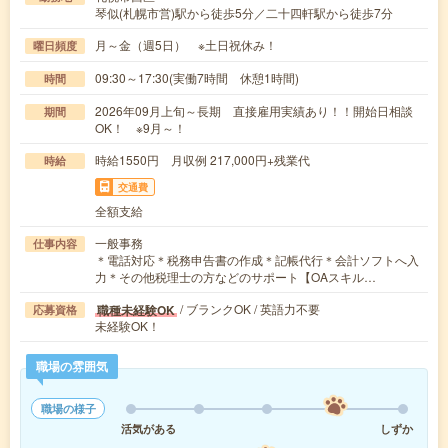
琴似(札幌市営)駅から徒歩5分／二十四軒駅から徒歩7分
月～金（週5日） ※土日祝休み！
曜日頻度
09:30～17:30(実働7時間 休憩1時間)
時間
2026年09月上旬～長期 直接雇用実績あり！！開始日相談
期間
OK！ ※9月～！
時給1550円 月収例 217,000円+残業代
時給
交通費
全額支給
一般事務
仕事内容
＊電話対応＊税務申告書の作成＊記帳代行＊会計ソフトへ入
力＊その他税理士の方などのサポート【OAスキル…
/ ブランクOK / 英語力不要
職種未経験OK
応募資格
未経験OK！
職場の雰囲気
職場の様子
活気がある
しずか