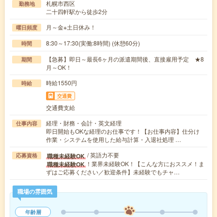
札幌市西区
勤務地
二十四軒駅から徒歩2分
月～金※土日休み！
曜日頻度
8:30～17:30(実働:8時間) (休憩60分)
時間
【急募】即日～最長6ヶ月の派遣期間後、直接雇用予定 ★8
期間
月～OK！
時給1550円
時給
交通費
交通費支給
経理・財務・会計・英文経理
仕事内容
即日開始もOKな経理のお仕事です！【お仕事内容】仕分け
作業・システムを使用した給与計算・入退社処理 …
/ 英語力不要
職種未経験OK
応募資格
！業界未経験OK！【こんな方におススメ！ま
職種未経験OK
ずはご応募ください／歓迎条件】未経験でもチャ…
職場の雰囲気
年齢層