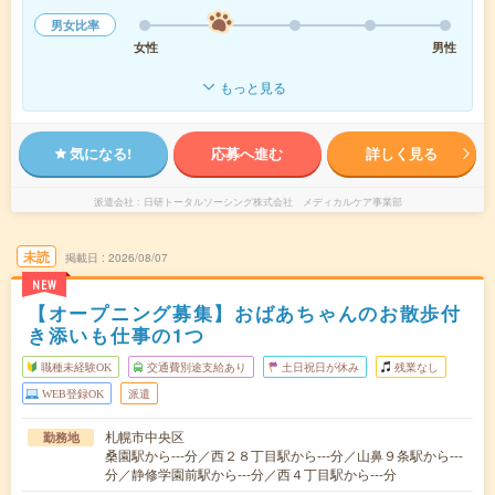
男女比率
女性
男性
もっと見る
気になる!
応募へ進む
詳しく見る
派遣会社
日研トータルソーシング株式会社 メディカルケア事業部
未読
掲載日
2026/08/07
NEW
【オープニング募集】おばあちゃんのお散歩付
き添いも仕事の1つ
職種未経験OK
交通費別途支給あり
土日祝日が休み
残業なし
WEB登録OK
派遣
札幌市中央区
勤務地
桑園駅から---分／西２８丁目駅から---分／山鼻９条駅から---
分／静修学園前駅から---分／西４丁目駅から---分