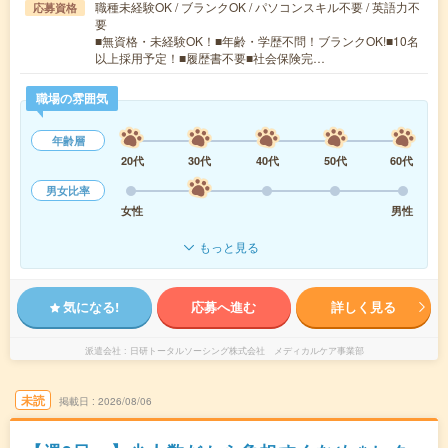
職種未経験OK / ブランクOK / パソコンスキル不要 / 英語力不
応募資格
要
■無資格・未経験OK！■年齢・学歴不問！ブランクOK!■10名
以上採用予定！■履歴書不要■社会保険完…
職場の雰囲気
年齢層
20代
30代
40代
50代
60代
男女比率
女性
男性
もっと見る
気になる!
応募へ進む
詳しく見る
派遣会社
日研トータルソーシング株式会社 メディカルケア事業部
未読
掲載日
2026/08/06