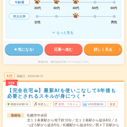
年齢層
20代
30代
40代
50代
60代
男女比率
女性
男性
もっと見る
気になる!
応募へ進む
詳しく見る
派遣会社
株式会社日本パーソナルビジネス
未読
掲載日
2026/08/10
NEW
【完全在宅☕︎】最新AIを使いこなして5年後も
必要とされるスキルが身につく＊
職種未経験OK
残業なし
在宅・リモート
WEB登録OK
派遣
札幌市中央区
勤務地
北１３条東駅から地下鉄10分／北１２条駅から徒歩8分／さ
っぽろ駅から徒歩5分／札幌駅から徒歩5分／西４丁目駅から