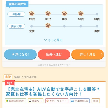
職場の雰囲気
年齢層
20代
30代
40代
50代
60代
男女比率
女性
男性
もっと見る
気になる!
応募へ進む
詳しく見る
派遣会社
株式会社ネオキャリア
未読
掲載日
2026/08/10
NEW
【完全在宅☕︎】AIが自動で文字起こし＆回答＊
家庭も仕事も妥協したくない方向け！
職種未経験OK
残業なし
在宅・リモート
WEB登録OK
派遣