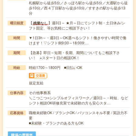
札幌駅から徒歩5分／さっぽろ駅から徒歩5分／大通駅から徒
歩10分／西４丁目駅から徒歩10分／すすきの駅から徒歩13
分
【
】週3日～ ★月～日にてシフト制・土日休み/シ
残業なし
曜日頻度
フト固定、等お気軽にご相談下さい！
▼1日3h～・週3日～OK選べるシフト！働きやすい時間で働
時間
けます！▽シフト例9:00～18:009:…
【急募】即日～短期・長期、期間についてもご相談下さ
期間
い！ ※スタート日の相談OK！
時給1700～1800円 ■日払いOK
時給
交通費
規定支給
その他事務系
仕事内容
＼こつこつ⭐シンプルオフィスワーク／週3日～・時短、など
シフト相談OK研修充実で未経験の方も安心スタ…
職種未経験OK / ブランクOK / パソコンスキル不要 / 英語力不
応募資格
要
■未経験・ブランクのある方もOK
職場の雰囲気