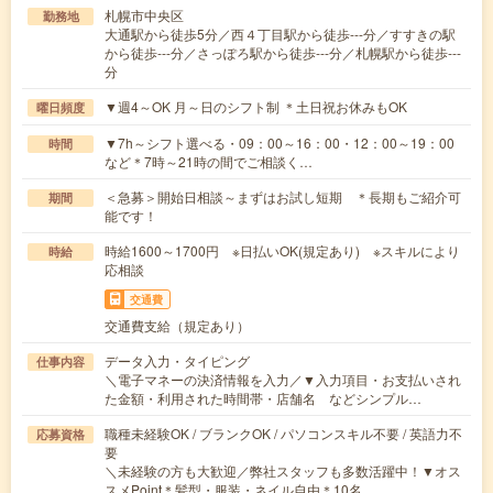
札幌市中央区
勤務地
大通駅から徒歩5分／西４丁目駅から徒歩---分／すすきの駅
から徒歩---分／さっぽろ駅から徒歩---分／札幌駅から徒歩---
分
▼週4～OK 月～日のシフト制 ＊土日祝お休みもOK
曜日頻度
▼7h～シフト選べる・09：00～16：00・12：00～19：00
時間
など＊7時～21時の間でご相談く…
＜急募＞開始日相談～まずはお試し短期 ＊長期もご紹介可
期間
能です！
時給1600～1700円 ※日払いOK(規定あり) ※スキルにより
時給
応相談
交通費
交通費支給（規定あり）
データ入力・タイピング
仕事内容
＼電子マネーの決済情報を入力／▼入力項目・お支払いされ
た金額・利用された時間帯・店舗名 などシンプル…
職種未経験OK / ブランクOK / パソコンスキル不要 / 英語力不
応募資格
要
＼未経験の方も大歓迎／弊社スタッフも多数活躍中！▼オス
スメPoint＊髪型・服装・ネイル自由＊10名…