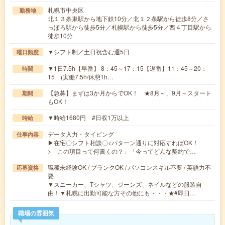
札幌市中央区
勤務地
北１３条東駅から地下鉄10分／北１２条駅から徒歩8分／さ
っぽろ駅から徒歩5分／札幌駅から徒歩5分／西４丁目駅から
徒歩10分
▼シフト制／土日祝含む週5日
曜日頻度
▼1日7.5h【早番】 8：45～17：15【遅番】11：45～20：
時間
15 (実働7.5h/休憩1h…
【急募】まずは3か月からでOK！ ★8月～、9月～スタート
期間
もOK！
▼時給1680円 #日収1万以上
時給
データ入力・タイピング
仕事内容
▶在宅〇シフト相談〇<パターン通りに対応すればOK！
>「この項目って何書くの？」「今ってどんな契約で…
職種未経験OK / ブランクOK / パソコンスキル不要 / 英語力不
応募資格
要
▼スニーカー、Tシャツ、ジーンズ、ネイルなどの服装自
由！▼札幌に出勤可能な方その他にも・・・★#即日…
職場の雰囲気