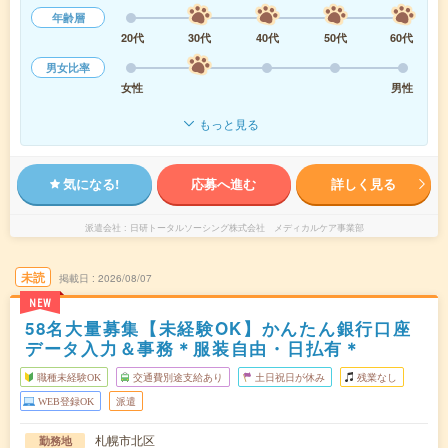
年齢層
20代
30代
40代
50代
60代
男女比率
女性
男性
もっと見る
気になる!
応募へ進む
詳しく見る
派遣会社
日研トータルソーシング株式会社 メディカルケア事業部
未読
掲載日
2026/08/07
NEW
58名大量募集【未経験OK】かんたん銀行口座
データ入力＆事務＊服装自由・日払有＊
職種未経験OK
交通費別途支給あり
土日祝日が休み
残業なし
WEB登録OK
派遣
札幌市北区
勤務地