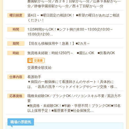
桑園駅から---分／西２８丁目駅から---分／山鼻９条駅から---
分／静修学園前駅から---分／西４丁目駅から---分
週4日～ ■曜日固定の相談OK！ ■希望の曜日があればご相談
曜日頻度
ください！
1日5時間からOK！■シフト例(1)8:00～13:00(2)10:00～
時間
15:00(3)12:00…
【現在も積極採用中！急募！】■2カ月～
期間
無資格未経験：時給1250円～ ■週払いOK ■扶養内OK
時給
交通費
交通費全額支給
看護助手
仕事内容
▼病院の一般病棟にて看護師さんのサポート！具体的に
は、・器具の洗浄・ベットメイキングやシーツ交換・移…
職種未経験OK / ブランクOK / パソコンスキル不要 / 英語力不
応募資格
要
■無資格・未経験OK！■年齢・学歴不問！ブランクOK!■10名
以上採用予定！■履歴書不要■社会保険完…
職場の雰囲気