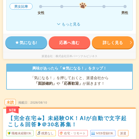
男女比率
女性
男性
もっと見る
気になる!
応募へ進む
詳しく見る
派遣会社
株式会社日本パーソナルビジネス
興味があったら「★気になる！」をタップ！
「気になる！」を押しておくと、派遣会社から
「面談確約」
や
「応募歓迎」
が届きます！
未読
掲載日
2026/08/10
NEW
【完全在宅☕︎】未経験OK！AIが自動で文字起
こし＆回答❥＠30名募集！
職種未経験OK
残業なし
在宅・リモート
WEB登録OK
派遣