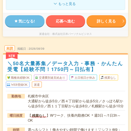
もっと見る
気になる!
応募へ進む
詳しく見る
派遣会社
株式会社日本パーソナルビジネス
未読
掲載日
2026/08/09
NEW
＼50名大量募集／データ入力・事務・かんたん
受電【経験不問！1750円～日払有】
職種未経験OK
交通費別途支給あり
土日祝日が休み
残業なし
WEB登録OK
派遣
札幌市中央区
勤務地
大通駅から徒歩5分／西４丁目駅から徒歩5分／さっぽろ駅か
ら徒歩5分／西１１丁目駅から徒歩8分／札幌駅から徒歩10分
【
】Wワーク、扶養内勤務OK ＊週3日～/1日3h～
残業なし
曜日頻度
OK
選べるシフト！働きやすい時間で働けます！▽シフト例9：
時間