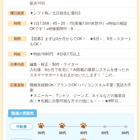
徒歩10分
▼シフト制／土日祝含む週5日
曜日頻度
▼1日7.5h8：45～20：15(実働7.5h/休憩1h）※時短の相談
時間
OKです！※研修期間中：8：…
【急募】まずは3か月からでOK！ ★8月～、9月～スタート
期間
もOK！
▼時給1680円 #日収1万以上
時給
編集・校正・制作・ライター
仕事内容
入社後、9か月で在宅に！AI搭載の最新システムを使ったカ
スタマーサポートをおまかせいたします！「この…
職種未経験OK / ブランクOK / パソコンスキル不要 / 英語力不
応募資格
要
▼スニーカー、Tシャツ、ジーンズ、ネイルなどの服装自
由！▼札幌に出勤可能な方その他にも・・・★#即日…
職場の雰囲気
年齢層
20代
30代
40代
50代
60代