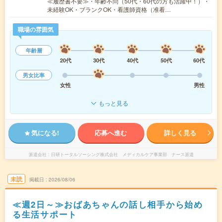
≪履歴書不要≫・年齢不問（50代・60代の方も活躍中！）・
未経験OK・ブランクOK・看護師資格（准看…
職場の雰囲気
年齢層
20代
30代
40代
50代
60代
男女比率
女性
男性
もっと見る
気になる!
応募へ進む
詳しく見る
派遣会社
日研トータルソーシング株式会社 メディカルケア事業部 ナース派遣
未読
掲載日
2026/08/06
≪週2日～≫おばあちゃんの話し相手から始め
る生活サポート