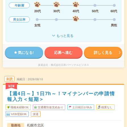
年齢層
20代
30代
40代
50代
60代
男女比率
女性
男性
もっと見る
気になる!
応募へ進む
詳しく見る
派遣会社
株式会社日本パーソナルビジネス
未読
掲載日
2026/08/10
NEW
【週4日～】1日7h～！マイナンバーの申請情
報入力＜短期＞
職種未経験OK
交通費別途支給あり
土日祝日が休み
残業なし
WEB登録OK
派遣
札幌市北区
勤務地