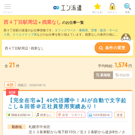
メニュー
気になる!
ログイン
検索
西４丁目駅周辺
×
残業なし
のお仕事一覧
西４丁目駅の派遣のお仕事情報です。
オフィスワーク・事務系
、
営業・販売・サービ
ス系
、
クリエイティブ系
などのお仕事を取り揃えています。残業なしの条件の他に、
交通費別途支給あり
、
職種未経験OK
、
友だちと一緒の応募OK
などのこだわり条件も
取り揃えています。
条件の変更
西４丁目駅周辺 / 残業なし
21
1,574
全
件
平均時給:
円
時給順
新着順
未読
掲載日
2026/08/10
NEW
【完全在宅☕︎】40代活躍中！AIが自動で文字起
こし＆回答＠正社員登用実績あり！
職種未経験OK
残業なし
在宅・リモート
WEB登録OK
派遣
札幌市中央区
勤務地
北１３条東駅から地下鉄10分／北１２条駅から徒歩8分／さ