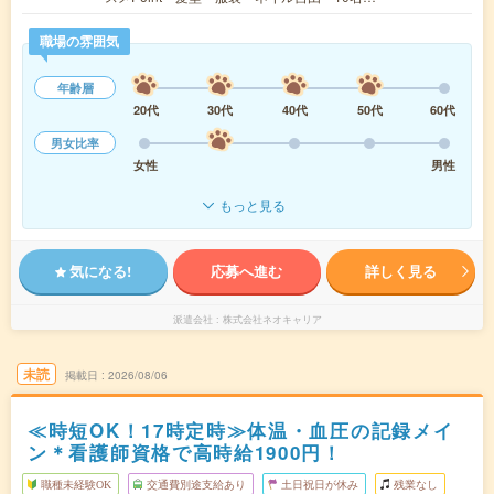
職場の雰囲気
年齢層
20代
30代
40代
50代
60代
男女比率
女性
男性
もっと見る
気になる!
応募へ進む
詳しく見る
派遣会社
株式会社ネオキャリア
未読
掲載日
2026/08/06
≪時短OK！17時定時≫体温・血圧の記録メイ
ン＊看護師資格で高時給1900円！
職種未経験OK
交通費別途支給あり
土日祝日が休み
残業なし