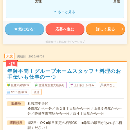
女性
男性
もっと見る
気になる!
応募へ進む
詳しく見る
派遣会社
株式会社グルージョブ
未読
掲載日
2026/08/08
NEW
年齢不問！グループホームスタッフ＊料理のお
手伝いも仕事の一つ
職種未経験OK
交通費別途支給あり
土日祝日が休み
残業なし
WEB登録OK
派遣
札幌市中央区
勤務地
桑園駅から---分／西２８丁目駅から---分／山鼻９条駅から---
分／静修学園前駅から---分／西４丁目駅から---分
週2日～OK ■曜日固定の相談OK！ ■希望の曜日があればご相
曜日頻度
談ください！