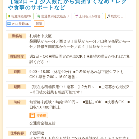
【週2日～】少人数だから負担すくなめ＊レク
や食事のサポートなど
職種未経験OK
交通費別途支給あり
土日祝日が休み
残業なし
WEB登録OK
派遣
札幌市中央区
勤務地
桑園駅から---分／西２８丁目駅から---分／山鼻９条駅から---
分／静修学園前駅から---分／西４丁目駅から---分
週2日～OK ■曜日固定の相談OK！ ■希望の曜日があればご相
曜日頻度
談ください！
9:00～18:00（休憩60分）■ご希望があれば下記シフトも
時間
OK！早番 7:00～16:00遅番 …
【現在も積極採用中！急募！】2カ月～ ■ご応募から最短2
期間
～3日後の就業も相談可能です！
無資格未経験：時給1300円～ ■週払いOK ■扶養内OK ■
時給
日収1万400円以上
交通費
交通費全額支給
介護関連
仕事内容
≪お年寄りも自分も笑顔になれる介護の仕事！≫＊お年寄り