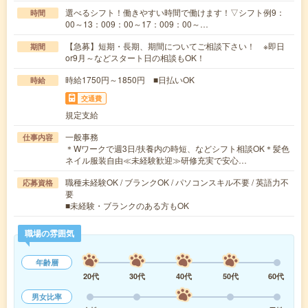
選べるシフト！働きやすい時間で働けます！▽シフト例9：
時間
00～13：009：00～17：009：00～…
【急募】短期・長期、期間についてご相談下さい！ ※即日
期間
or9月～などスタート日の相談もOK！
時給1750円～1850円 ■日払いOK
時給
交通費
規定支給
一般事務
仕事内容
＊Wワークで週3日/扶養内の時短、などシフト相談OK＊髪色
ネイル服装自由≪未経験歓迎≫研修充実で安心…
職種未経験OK / ブランクOK / パソコンスキル不要 / 英語力不
応募資格
要
■未経験・ブランクのある方もOK
職場の雰囲気
年齢層
20代
30代
40代
50代
60代
男女比率