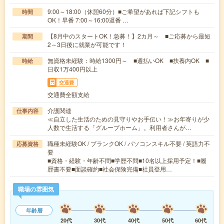
9:00～18:00（休憩60分）■ご希望があれば下記シフトも
時間
OK！早番 7:00～16:00遅番 …
【8月中のスタートOK！急募！】2カ月～ ■ご応募から最短
期間
2～3日後に就業が可能です！
無資格未経験：時給1300円～ ■週払いOK ■扶養内OK ■
時給
日収1万400円以上
交通費
交通費全額支給
介護関連
仕事内容
≪自立した生活のための見守りやお手伝い！≫お年寄りが少
人数で生活する「グループホーム」。利用者さんが…
職種未経験OK / ブランクOK / パソコンスキル不要 / 英語力不
応募資格
要
■資格・経験・年齢不問■学歴不問■10名以上採用予定！■履
歴書不要■面談確約■社会保険完備■社員登用…
職場の雰囲気
年齢層
20代
30代
40代
50代
60代