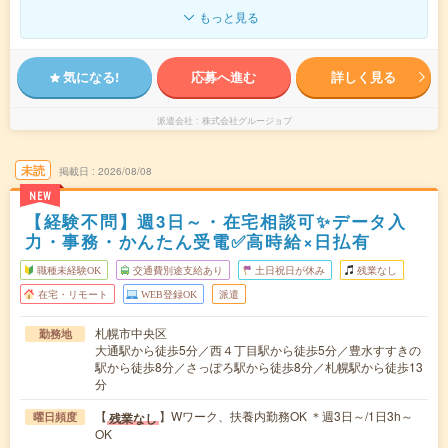
もっと見る
気になる!
応募へ進む
詳しく見る
派遣会社
株式会社グルージョブ
未読
掲載日
2026/08/08
NEW
【経験不問】週3日～・在宅相談可✨データ入
力・事務・かんたん受電✅高時給×日払有
職種未経験OK
交通費別途支給あり
土日祝日が休み
残業なし
在宅・リモート
WEB登録OK
派遣
札幌市中央区
勤務地
大通駅から徒歩5分／西４丁目駅から徒歩5分／豊水すすきの
駅から徒歩8分／さっぽろ駅から徒歩8分／札幌駅から徒歩13
分
【
】Wワーク、扶養内勤務OK ＊週3日～/1日3h～
残業なし
曜日頻度
OK