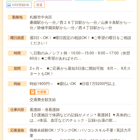
WEB登録OK
派遣
札幌市中央区
勤務地
桑園駅から---分／西２８丁目駅から---分／山鼻９条駅から---
分／静修学園前駅から---分／西４丁目駅から---分
週3日～OK！ ■曜日固定の相談OK！ ■ご希望の曜日をご相談
曜日頻度
ください！
＼日勤のみ／シフト例・10:00～15:00・9:00～17:00（休憩
時間
60分）■ご希望があればその…
2ヶ月～ ■ご応募から最短3日後に開始可能 8月～、9月ス
期間
タートもOK！
時給1900円～ ■週払いOK ■日収1万5200円以上
時給
交通費
交通費全額支給
看護師・准看護師
仕事内容
【介護施設で体調などの記録がメイン＊看護師】▼具体的に
は…○体温、血圧などのチェック・記録○お薬の飲…
職種未経験OK / ブランクOK / パソコンスキル不要 / 英語力不
応募資格
要