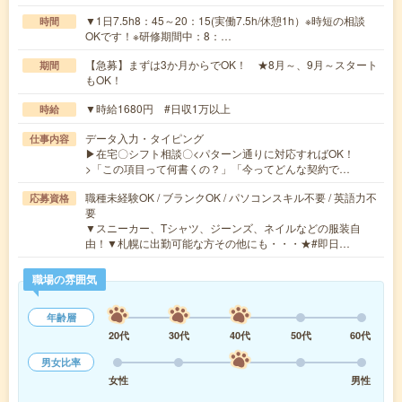
▼1日7.5h8：45～20：15(実働7.5h/休憩1h）※時短の相談
時間
OKです！※研修期間中：8：…
【急募】まずは3か月からでOK！ ★8月～、9月～スタート
期間
もOK！
▼時給1680円 #日収1万以上
時給
データ入力・タイピング
仕事内容
▶在宅〇シフト相談〇<パターン通りに対応すればOK！
>「この項目って何書くの？」「今ってどんな契約で…
職種未経験OK / ブランクOK / パソコンスキル不要 / 英語力不
応募資格
要
▼スニーカー、Tシャツ、ジーンズ、ネイルなどの服装自
由！▼札幌に出勤可能な方その他にも・・・★#即日…
職場の雰囲気
年齢層
20代
30代
40代
50代
60代
男女比率
女性
男性