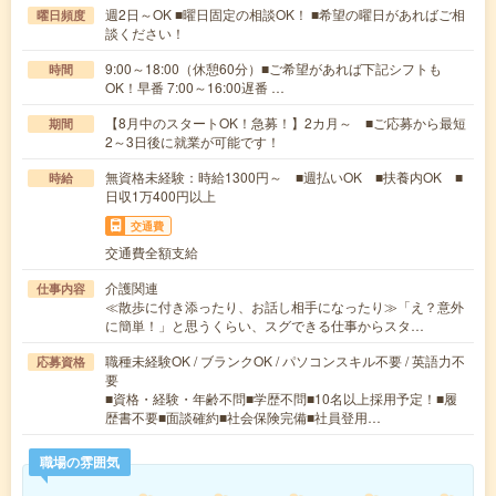
週2日～OK ■曜日固定の相談OK！ ■希望の曜日があればご相
曜日頻度
談ください！
9:00～18:00（休憩60分）■ご希望があれば下記シフトも
時間
OK！早番 7:00～16:00遅番 …
【8月中のスタートOK！急募！】2カ月～ ■ご応募から最短
期間
2～3日後に就業が可能です！
無資格未経験：時給1300円～ ■週払いOK ■扶養内OK ■
時給
日収1万400円以上
交通費
交通費全額支給
介護関連
仕事内容
≪散歩に付き添ったり、お話し相手になったり≫「え？意外
に簡単！」と思うくらい、スグできる仕事からスタ…
職種未経験OK / ブランクOK / パソコンスキル不要 / 英語力不
応募資格
要
■資格・経験・年齢不問■学歴不問■10名以上採用予定！■履
歴書不要■面談確約■社会保険完備■社員登用…
職場の雰囲気