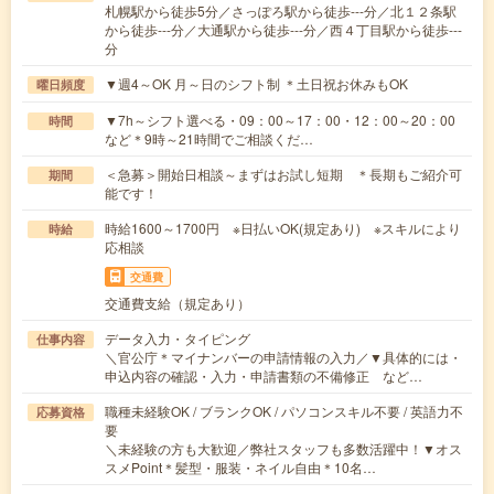
札幌駅から徒歩5分／さっぽろ駅から徒歩---分／北１２条駅
から徒歩---分／大通駅から徒歩---分／西４丁目駅から徒歩---
分
▼週4～OK 月～日のシフト制 ＊土日祝お休みもOK
曜日頻度
▼7h～シフト選べる・09：00～17：00・12：00～20：00
時間
など＊9時～21時間でご相談くだ…
＜急募＞開始日相談～まずはお試し短期 ＊長期もご紹介可
期間
能です！
時給1600～1700円 ※日払いOK(規定あり) ※スキルにより
時給
応相談
交通費
交通費支給（規定あり）
データ入力・タイピング
仕事内容
＼官公庁＊マイナンバーの申請情報の入力／▼具体的には・
申込内容の確認・入力・申請書類の不備修正 など…
職種未経験OK / ブランクOK / パソコンスキル不要 / 英語力不
応募資格
要
＼未経験の方も大歓迎／弊社スタッフも多数活躍中！▼オス
スメPoint＊髪型・服装・ネイル自由＊10名…