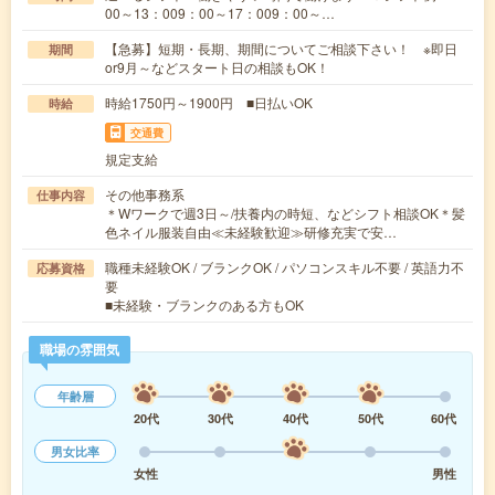
00～13：009：00～17：009：00～…
【急募】短期・長期、期間についてご相談下さい！ ※即日
期間
or9月～などスタート日の相談もOK！
時給1750円～1900円 ■日払いOK
時給
交通費
規定支給
その他事務系
仕事内容
＊Wワークで週3日～/扶養内の時短、などシフト相談OK＊髪
色ネイル服装自由≪未経験歓迎≫研修充実で安…
職種未経験OK / ブランクOK / パソコンスキル不要 / 英語力不
応募資格
要
■未経験・ブランクのある方もOK
職場の雰囲気
年齢層
20代
30代
40代
50代
60代
男女比率
女性
男性