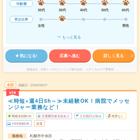
年齢層
20代
30代
40代
50代
60代
男女比率
女性
男性
もっと見る
気になる!
応募へ進む
詳しく見る
派遣会社
日研トータルソーシング株式会社 メディカルケア事業部
未読
掲載日
2026/08/07
NEW
≪時短×週4日5h～≫未経験OK！病院でメッセ
ンジャー業務など！
職種未経験OK
交通費別途支給あり
土日祝日が休み
残業なし
WEB登録OK
派遣
札幌市中央区
勤務地