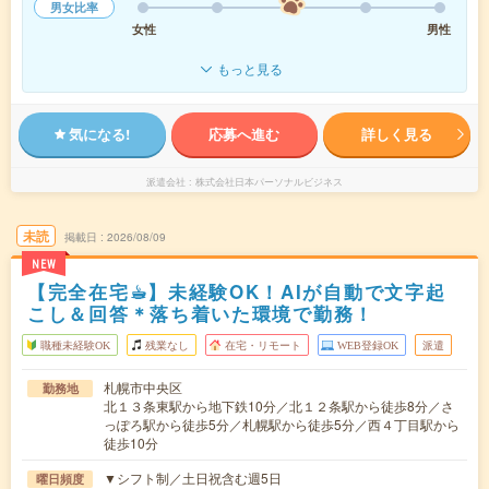
男女比率
女性
男性
もっと見る
気になる!
応募へ進む
詳しく見る
派遣会社
株式会社日本パーソナルビジネス
未読
掲載日
2026/08/09
NEW
【完全在宅☕︎】未経験OK！AIが自動で文字起
こし＆回答＊落ち着いた環境で勤務！
職種未経験OK
残業なし
在宅・リモート
WEB登録OK
派遣
札幌市中央区
勤務地
北１３条東駅から地下鉄10分／北１２条駅から徒歩8分／さ
っぽろ駅から徒歩5分／札幌駅から徒歩5分／西４丁目駅から
徒歩10分
▼シフト制／土日祝含む週5日
曜日頻度