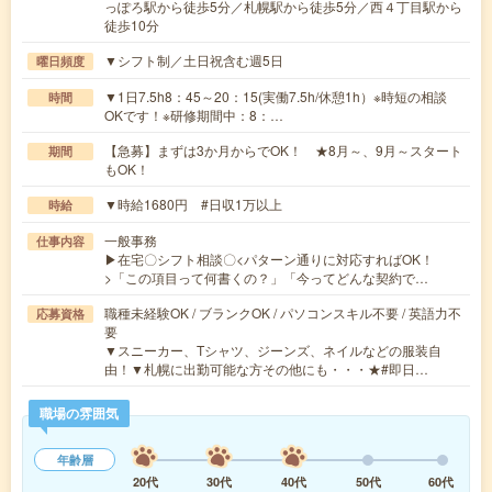
っぽろ駅から徒歩5分／札幌駅から徒歩5分／西４丁目駅から
徒歩10分
▼シフト制／土日祝含む週5日
曜日頻度
▼1日7.5h8：45～20：15(実働7.5h/休憩1h）※時短の相談
時間
OKです！※研修期間中：8：…
【急募】まずは3か月からでOK！ ★8月～、9月～スタート
期間
もOK！
▼時給1680円 #日収1万以上
時給
一般事務
仕事内容
▶在宅〇シフト相談〇<パターン通りに対応すればOK！
>「この項目って何書くの？」「今ってどんな契約で…
職種未経験OK / ブランクOK / パソコンスキル不要 / 英語力不
応募資格
要
▼スニーカー、Tシャツ、ジーンズ、ネイルなどの服装自
由！▼札幌に出勤可能な方その他にも・・・★#即日…
職場の雰囲気
年齢層
20代
30代
40代
50代
60代