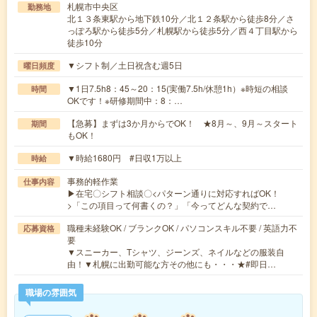
札幌市中央区
勤務地
北１３条東駅から地下鉄10分／北１２条駅から徒歩8分／さ
っぽろ駅から徒歩5分／札幌駅から徒歩5分／西４丁目駅から
徒歩10分
▼シフト制／土日祝含む週5日
曜日頻度
▼1日7.5h8：45～20：15(実働7.5h/休憩1h）※時短の相談
時間
OKです！※研修期間中：8：…
【急募】まずは3か月からでOK！ ★8月～、9月～スタート
期間
もOK！
▼時給1680円 #日収1万以上
時給
事務的軽作業
仕事内容
▶在宅〇シフト相談〇<パターン通りに対応すればOK！
>「この項目って何書くの？」「今ってどんな契約で…
職種未経験OK / ブランクOK / パソコンスキル不要 / 英語力不
応募資格
要
▼スニーカー、Tシャツ、ジーンズ、ネイルなどの服装自
由！▼札幌に出勤可能な方その他にも・・・★#即日…
職場の雰囲気