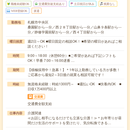
職種未経験OK
交通費別途支給あり
土日祝日が休み
残業なし
WEB登録OK
派遣
札幌市中央区
勤務地
桑園駅から---分／西２８丁目駅から---分／山鼻９条駅から---
分／静修学園前駅から---分／西４丁目駅から---分
週2日～OK ■曜日固定の相談OK！ ■希望の曜日があればご相
曜日頻度
談ください！
9:00～18:00（休憩60分）■ご希望があれば下記シフトも
時間
OK！早番 7:00～16:00遅番 …
【積極採用中！急募！】＊1年以上勤務している方が多数！
期間
ご応募から最短2～3日後の就業も相談可能です！
無資格未経験：時給1300円～ ■週払いOK ■扶養内OK ■
時給
日収1万400円以上
交通費
交通費全額支給
介護関連
仕事内容
≪お話し相手になるだけでも立派な介護！≫＊お年寄りが昼
間だけ生活のサポートを受けたり、気分転換できる…